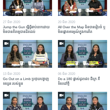
27 មីនា 2020
20 មីនា 2020
Jump the Gun ធ្វើ​អ្វី​ឆាប់ពេក​ដោយ​
All Over the Map មិន​បាន​រៀបចំ ឬ
មិន​បាន​គិត​ឲ្យ​បាន​ដិតដល់
មិន​ផ្តោត​អារម្មណ៍​ក្នុងការ​គិត
13 មីនា 2020
06 មីនា 2020
Go Out on a Limb ប្រថុយ​បង្ហាញ​
Do a 180 ផ្លាស់ដូរ១៨០ ដឺក្រេ គឺ
ទស្សនៈ​របស់​ខ្លួន
ទិសដៅថ្មី