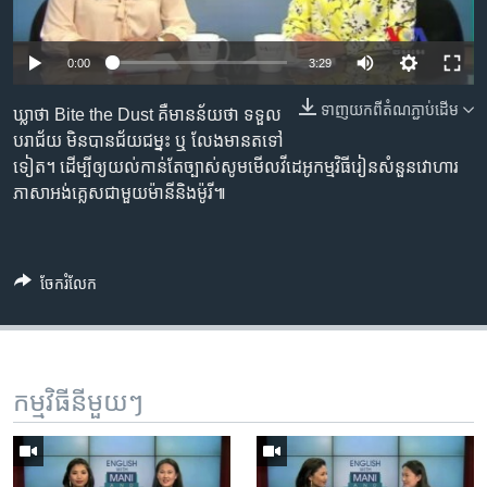
រចនា
សម្ព័ន្ធ​
Khmer English
រំលង​
0:00
3:29
និង​
បណ្តាញ​សង្គម
ចូល​
ទាញ​យក​ពី​តំណភ្ជាប់​ដើម
ឃ្លា​ថា Bite the Dust គឺ​មាន​ន័យ​ថា ទទួល​
ទៅ​
បរាជ័យ មិន​បាន​ជ័យជម្នះ ឬ លែង​មាន​តទៅ​
កាន់​
ទៀត។ ដើម្បី​ឲ្យ​យល់​កាន់តែ​ច្បាស់​សូម​មើល​វីដេអូ​កម្មវិធី​រៀន​សំនួន​វោហារ​
ទំព័រ​
ភាសា​អង់គ្លេស​ជាមួយ​ម៉ានី​និង​ម៉ូរី៕
ភាសា
ស្វែង​
រក
ចែករំលែក
កម្មវិធី​នីមួយៗ