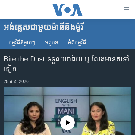
ភ្ជាប់​
ទៅ​
គេហទំព័រ​
អង់គ្លេស​ជាមួយ​ម៉ានី​និង​ម៉ូរី
កម្ពុជា
ទាក់ទង
រំលង​
កម្មវិធី​នីមួយៗ
អត្ថបទ​
អំពី​កម្មវិធី​
អន្តរជាតិ
និង​
អាមេរិក
ចូល​
Bite the Dust ទទួល​បរាជ័យ ឬ លែង​មាន​តទៅ​
ទៅ​​
ចិន
ទៀត
ទំព័រ​
ហេឡូវីអូអេ
ព័ត៌មាន​​
25 មករា 2020
តែ​
កម្ពុជាច្នៃប្រតិដ្ឋ
ម្តង
ព្រឹត្តិការណ៍ព័ត៌មាន
រំលង​
និង​
ទូរទស្សន៍ / វីដេអូ​
ចូល​
វិទ្យុ / ផតខាសថ៍
ទៅ​
No media source currently available
ទំព័រ​
កម្មវិធីទាំងអស់