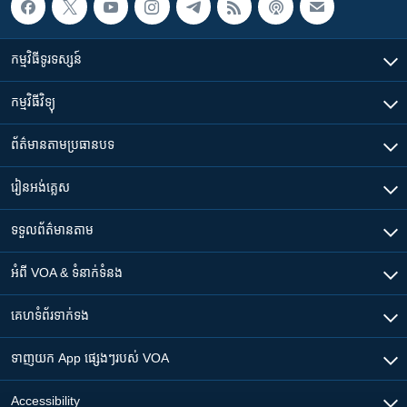
កម្មវិធី​ទូរទស្សន៍
កម្មវិធី​វិទ្យុ
ព័ត៌មាន​តាមប្រធានបទ​
រៀន​​អង់គ្លេស
ទទួល​ព័ត៌មាន​តាម
អំពី​ VOA & ទំនាក់ទំនង
គេហទំព័រ​​ទាក់ទង
ទាញយក​ App ផ្សេងៗ​របស់​ VOA
Accessibility