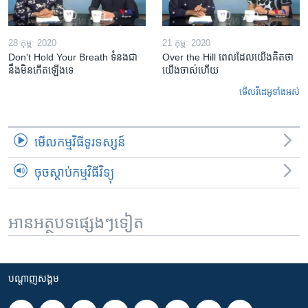
28 កុម្ភៈ 2020
21 កុម្ភៈ 2020
Don't Hold Your Breath ទំនងជា​
Over the Hill ពេល​ដែល​យើង​គិត​ថា
នឹង​មិន​កើត​ឡើង​ទេ
យើង​ចាស់​ហើយ
មើល​វីដេអូ​ទាំង​អស់
មើល​កម្មវិធី​ទូរទស្សន៍
ចុចស្តាប់កម្មវិធីវិទ្យុ
អានអត្ថបទផ្សេងៗទៀត
បណ្តាញ​សង្គម