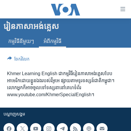
ភ្ជាប់​
ទៅ​
គេហទំព័រ​
រៀន​ភាសា​អង់គ្លេស
កម្ពុជា
ទាក់ទង
រំលង​
កម្មវិធី​នីមួយៗ
អំពី​កម្មវិធី​
អន្តរជាតិ
និង​
អាមេរិក
ចូល​
ចែករំលែក
ទៅ​​
ចិន
ទំព័រ​
ហេឡូវីអូអេ
Khmer Learning English ជា​កម្មវិធីរៀន​ភាសា​អង់គ្លេស​បែប​
ព័ត៌មាន​​
អាមេរិក​ដោយ​ខ្លួន​ឯងរបស់​វីអូអេ​ ផ្សាយ​តាម​ទូរទស្សន៍​ជាតិ​កម្ពុជា។
តែ​
កម្ពុជាច្នៃប្រតិដ្ឋ
លោក​អ្នក​ក៏​អាច​ចូល​ទៅ​ទស្សនា​នៅ​គេហទំព័រ
ម្តង
ព្រឹត្តិការណ៍ព័ត៌មាន
www.youtube.com/KhmerSpecialEnglish។
រំលង​
និង​
ទូរទស្សន៍ / វីដេអូ​
ចូល​
បណ្តាញ​សង្គម
វិទ្យុ / ផតខាសថ៍
ទៅ​
ទំព័រ​
កម្មវិធីទាំងអស់