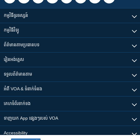
រចនា
សម្ព័ន្ធ​
Khmer English
កម្មវិធី​ទូរទស្សន៍
រំលង​
និង​
បណ្តាញ​សង្គម
កម្មវិធី​វិទ្យុ
ចូល​
ទៅ​
ព័ត៌មាន​តាមប្រធានបទ​
កាន់​
ទំព័រ​
ភាសា
រៀន​​អង់គ្លេស
ស្វែង​
រក
ទទួល​ព័ត៌មាន​តាម
អំពី​ VOA & ទំនាក់ទំនង
គេហទំព័រ​​ទាក់ទង
ទាញយក​ App ផ្សេងៗ​របស់​ VOA
Accessibility