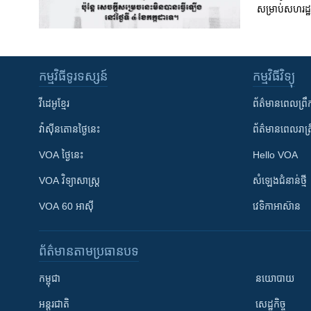
សម្រាប់សហរដ្ឋអ
កម្មវិធី​ទូរទស្សន៍
កម្មវិធី​វិទ្យុ
វីដេអូ​ខ្មែរ
ព័ត៌មាន​ពេល​ព្រឹ
វ៉ាស៊ីនតោន​ថ្ងៃ​នេះ
ព័ត៌មាន​​ពេល​រាត្រ
VOA ថ្ងៃនេះ
Hello VOA
VOA ​វិទ្យាសាស្ត្រ
សំឡេង​ជំនាន់​ថ្មី
VOA 60 អាស៊ី
វេទិកា​អាស៊ាន
ព័ត៌មាន​តាមប្រធានបទ​
កម្ពុជា
នយោបាយ
អន្តរជាតិ
សេដ្ឋកិច្ច