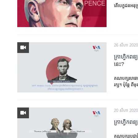
តើ​បេក្ខជន​អនុប្
26 សីហា 2020
ក្រាហ្វិក​ពន្
នេះ?
គណបក្ស​សាធារណរ
រក្ស។ ​ប៉ុន្តែ​ ព
20 សីហា 2020
ក្រាហ្វិក​ពន
គណបក្ស​ប្រជាធិប