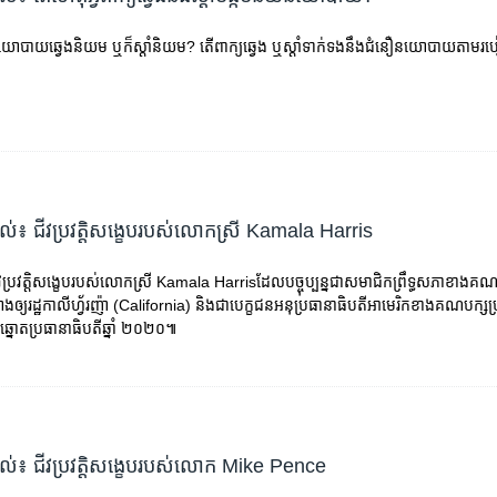
​នយោបាយ​ឆ្វេង​និយម ឬ​ក៏​ស្តាំ​និយម? តើ​​ពាក្យ​ឆ្វេង ឬ​ស្តាំ​ទាក់ទង​នឹង​ជំនឿ​នយោបាយ​តាម
្យល់៖ ជីវប្រវត្តិ​សង្ខេប​របស់​លោក​ស្រី Kamala Harris
វប្រវត្តិ​សង្ខេប​របស់​លោកស្រី Kamala Harrisដែល​បច្ចុប្បន្ន​ជា​សមាជិក​ព្រឹទ្ធសភា​ខាង​គណ
​ឲ្យ​រដ្ឋ​កាលីហ្វ័រញ៉ា (California) និង​ជា​បេក្ខជន​អនុ​ប្រធានាធិបតី​អាមេរិក​ខាង​គណបក្ស​ប
ះឆ្នោត​ប្រធានាធិបតី​ឆ្នាំ ២០២០៕
ន្យល់៖ ជីវប្រវត្តិ​សង្ខេប​របស់​លោក Mike Pence