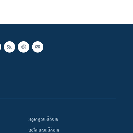
អក្ខរកម្មសារព័ត៌មាន
សេរីភាពសារព័ត៌មាន