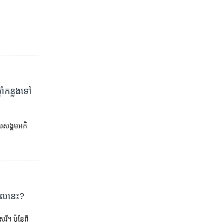
ំ​កន្លង​ទៅ​
យ​សង្គម​អភិ
ពេល​នេះ?
 ប៉ុន្តែ​ពី​