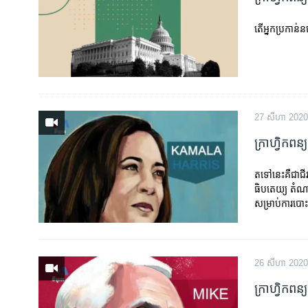
រចនា
សម្ព័ន្ធ​
តើ​អ្នក​ប្រកាន់
រំលង​
និង​
ចូល​
ទៅ​
កាន់​
ទំព័រ​
27 សីហា 2020
ស្វែង​
ក្រាហ្វិក​ពន
រក
តទៅ​នេះ​គឺជា​ជី
ធិបតេយ្យ​ តំណាង
សម្រាប់​ការ​បោ
26 សីហា 2020
ក្រាហ្វិក​ព