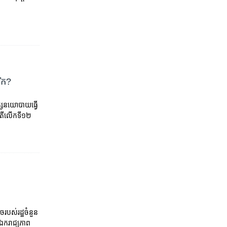
រិក?
្ស​នយោបាយ​ធ្វើ
តី​លើក​ទី​១២
េចរបស់រដ្ឋចំនួន
ឯករាជ្យភាព