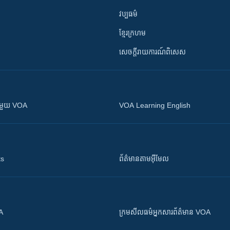
វប្បធម៌
ខ្មែរក្រហម
សេចក្តីរាយការណ៍ពិសេស
ស​​ជាមួយ VOA
VOA Learning English
ts
ព័ត៌មាន​តាម​អ៊ីមែល
OA
ក្រម​​​សីលធម៌​​​អ្នក​​​សារព័ត៌មាន VOA