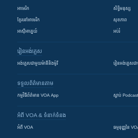
អាមេរិក
សិទ្ធិមនុស្ស
ខ្មែរ​នៅអាមេរិក
សុខភាព
អាស៊ីអាគ្នេយ៍
អប់រំ
រៀន​​អង់គ្លេស
អង់គ្លេស​ជាមួយ​ម៉ានី​និង​ម៉ូរី
រៀន​​​​​​អង់គ្លេ
ទទួល​ព័ត៌មាន​តាម
កម្មវិធី​ព័ត៌មាន VOA App
ស្តាប់ Podcas
អំពី​ VOA & ទំនាក់ទំនង
អំពី​ VOA
ធម្មនុញ្ញ​នៃ V