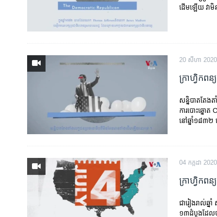
ដើម​ឡើយ​ វាមិន​
20 សីហា 2020
ក្រាហ្វិក​ពន
សន្និបាត​តែងតា
ការ​បោះឆ្នោត C
នៅ​ឆ្នាំ១៨៣២ ទ
04 កក្កដា 2020
ក្រាហ្វិកពន
ជារៀងរាល់ឆ្នាំ 
១៣ដំបូងដែលបា