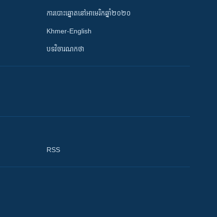
ការបោះឆ្នោតនៅអាមេរិកឆ្នាំ២០២០
Khmer-English
បទវិចារណកថា
RSS