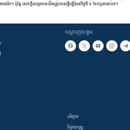
ាមេរិក។ ប៉ុន្តែ សេចក្តីសម្រេចនេះមិនត្រូវបានធ្វើឡើងនៅថ្ងៃទី ៤ ខែកក្កដានោះទេ។
បណ្តាញ​សង្គម
ក
ី
បរិស្ថាន
វិទ្យាសាស្រ្ត