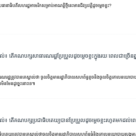
រធានាធិបតី​សហរដ្ឋអាមេរិក​សម្រាប់​អាណត្តិ​ថ្មី​នេះ​មាន​ជីវប្រវត្តិ​ដូចម្ដេច​ខ្លះ?
យល់៖ តើ​គណបក្ស​សាធារណរដ្ឋ​ប្រែប្រួល​ដូចម្ដេចខ្លះ​ក្នុង​រយៈ​ពេល​ជាច្រើន​ឆ្នា
ដ្ឋ​ត្រូវ​បាន​គេ​ស្គាល់​ថា​ ចូលចិត្ត​មាន​រដ្ឋាភិបាល​សហព័ន្ធ​តូច​និង​ចូលចិត្ត​គោលនយោបា
ីមុន​មិនមែន​ដូច្នេះ​នោះ​ទេ៕
្យល់៖ តើ​គណបក្ស​ប្រជាធិបតេយ្យ​បាន​ប្រែប្រួល​ដូចម្តេច​ខ្លះ​រហូត​មក​ដល់​
តេយ្យ​ត្រូវ​បាន​គេ​ស្គាល់​ថា​ចូលចិត្ត​មាន​រដ្ឋាភិបាល​​សហព័ន្ធ​​ធំ​និង​គោល​នយោបាយ​សង្គមសេរី។