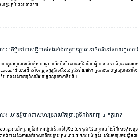
ដូច្នេះ​គ្រប់​ពេល​នោះ​ទេ៕
្យល់៖ តើ​អ្វី​ទៅ​ជា​សន្និបាត​តែងតាំង​បេក្ខជន​ប្រធានាធិបតី​នៅ​សហរដ្ឋអាមេ
ំង​បេក្ខជន​ប្រធានាធិបតី​សហរដ្ឋអាមេរិក​មិនមែន​មាន​តាំង​ដើម​ឡើយ​នោះ​ទេ។ ពី​មុន​ គណបក
aucus ដោយ​មេដឹកនាំ​បក្ស​តូចៗ​ជ្រើសរើស​បេក្ខជន​តំណាង។ ក្នុង​ការ​បោះឆ្នោត​ប្រធានាធិប
ើប​មាន​សន្និបាត​ជ្រើសរើស​បេក្ខជន​ប្រធានាធិបតី៕
្យល់៖ ហេតុអ្វីបានជាសហរដ្ឋអាមេរិកប្រារព្ធទិវាឯករាជ្យ ៤ កក្កដា?
សហរដ្ឋអាមេរិកប្រារព្ធទិវាឯករាជ្យជាតិ រាល់ថ្ងៃទី៤ ខែកក្កដា ដែលឆ្លុះបញ្ចាំងអំពីសេចក្តីសម្រ
នជំទាស់នឹងការដាក់អាណានិគមគ្រប់គ្រងដោយចក្រភពអង់គ្លេស ហើយសម្រេចបង្កើតជា