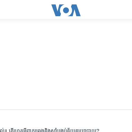
យល់៖ តើ​ហេតុអ្វី​ពាក្យ​ឆ្វេង​និង​ស្តាំ​បង្កប់​ន័យ​នយោបាយ?