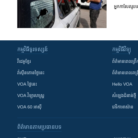
អ្នក​កាសែត​រូប​នោ
កម្មវិធី​ទូរទស្សន៍
កម្មវិធី​វិទ្យុ
វីដេអូ​ខ្មែរ
ព័ត៌មាន​ពេល​ព្រឹ
វ៉ាស៊ីនតោន​ថ្ងៃ​នេះ
ព័ត៌មាន​​ពេល​រាត្រ
VOA ថ្ងៃនេះ
Hello VOA
VOA ​វិទ្យាសាស្ត្រ
សំឡេង​ជំនាន់​ថ្មី
VOA 60 អាស៊ី
វេទិកា​អាស៊ាន
ព័ត៌មាន​តាមប្រធានបទ​