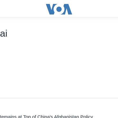
ai
Remains at Top of China's Afghanistan Policy