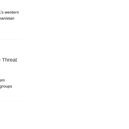
a’s western
ghanistan
e Threat
ism
 groups