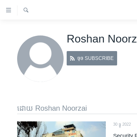
ភ្ជាប់​
ទៅ​
គេហទំព័រ​
ស្វែង​
កម្ពុជា
រក
ទាក់ទង
Roshan Noorz
អន្តរជាតិ
រំលង​
និង​
អាមេរិក
ចូល​
ចុច SUBSCRIBE
ចិន
ទៅ​​
ទំព័រ​
ហេឡូវីអូអេ
ព័ត៌មាន​​
កម្ពុជាច្នៃប្រតិដ្ឋ
តែ​
ម្តង
ព្រឹត្តិការណ៍ព័ត៌មាន
រំលង​
ទូរទស្សន៍ / វីដេអូ​
ដោយ Roshan Noorzai
និង​
ចូល​
វិទ្យុ / ផតខាសថ៍
ទៅ​
30 ធ្នូ 2022
កម្មវិធីទាំងអស់
ទំព័រ​
Security 