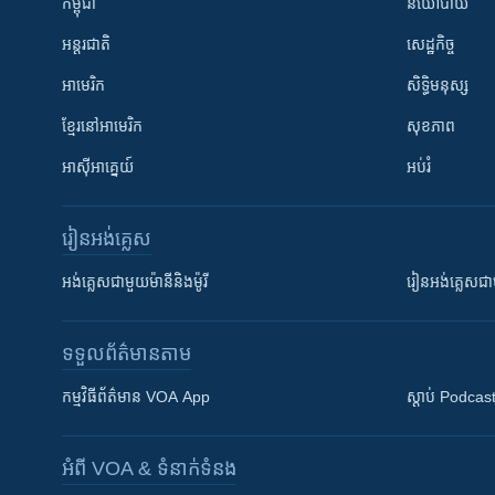
កម្ពុជា
នយោបាយ
អន្តរជាតិ
សេដ្ឋកិច្ច
អាមេរិក
សិទ្ធិមនុស្ស
ខ្មែរ​នៅអាមេរិក
សុខភាព
អាស៊ីអាគ្នេយ៍
អប់រំ
រៀន​​អង់គ្លេស
អង់គ្លេស​ជាមួយ​ម៉ានី​និង​ម៉ូរី
រៀន​​​​​​អង់គ្លេ
ទទួល​ព័ត៌មាន​តាម
កម្មវិធី​ព័ត៌មាន VOA App
ស្តាប់ Podcas
អំពី​ VOA & ទំនាក់ទំនង