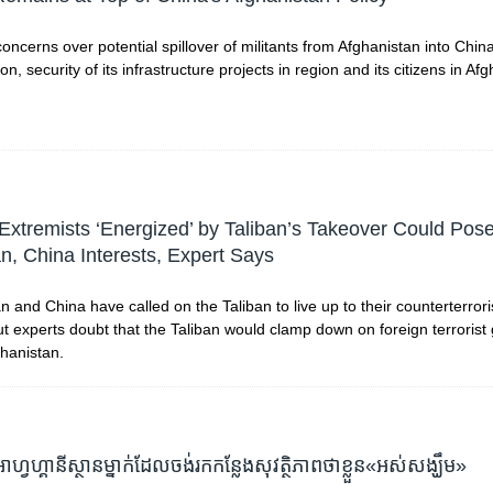
concerns over potential spillover of militants from Afghanistan into Chin
on, security of its infrastructure projects in region and its citizens in Af
Extremists ‘Energized’ by Taliban’s Takeover Could Pos
an, China Interests, Expert Says
n and China have called on the Taliban to live up to their counterterror
t experts doubt that the Taliban would clamp down on foreign terrorist
ghanistan.
ហ្វហ្គានីស្ថាន​ម្នាក់​ដែល​ចង់​រក​កន្លែង​សុវត្ថិភាព​ថា​ខ្លួន​​«​អស់សង្ឃឹម»​