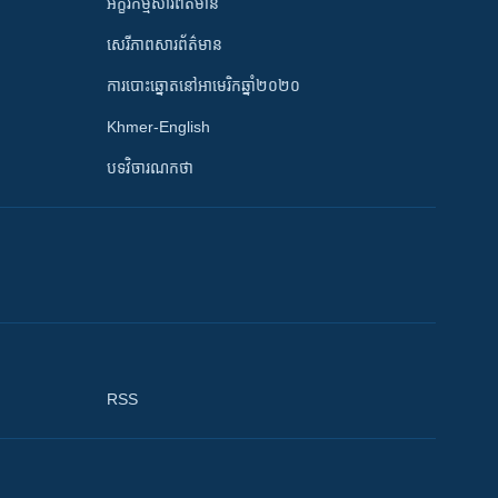
អក្ខរកម្មសារព័ត៌មាន
សេរីភាពសារព័ត៌មាន
ការបោះឆ្នោតនៅអាមេរិកឆ្នាំ២០២០
Khmer-English
បទវិចារណកថា
RSS