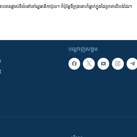
ះ​បាន​ផ្លាស់​ទីលំនៅ​ទៅ​រដ្ឋធានី​កាប៊ុល។​ ក៏ប៉ុន្តែ​ទីក្រុង​នោះ​ក៏​ធ្លាក់​ក្នុង​ដៃ​ពួក​តាលីបង់​ដែរ។​
បណ្តាញ​សង្គម
ក
ី