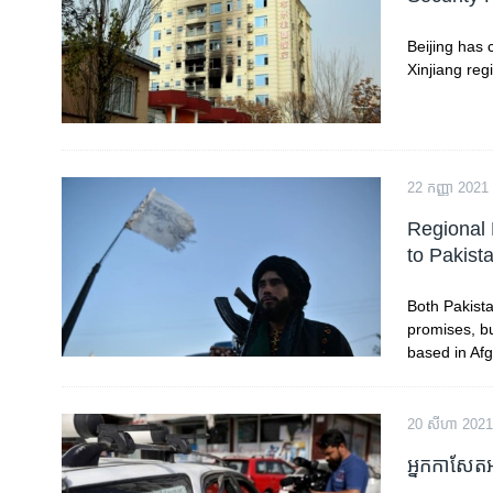
រចនា
សម្ព័ន្ធ​
Beijing has 
រំលង​
Xinjiang regi
និង​
ចូល​
ទៅ​
កាន់​
ទំព័រ​
22 កញ្ញា 2021
ស្វែង​
Regional 
រក
to Pakist
Both Pakista
promises, bu
based in Af
20 សីហា 2021
អ្នក​កាសែត​អា