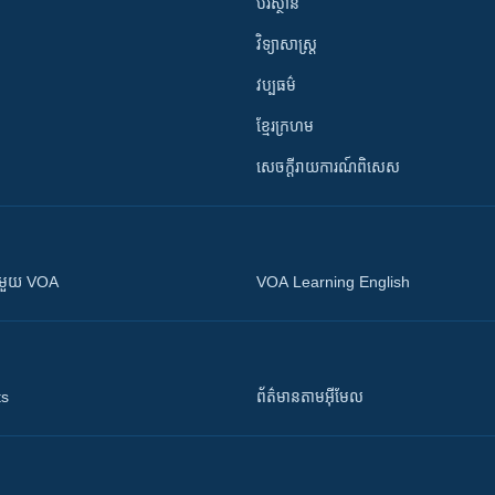
បរិស្ថាន
វិទ្យាសាស្រ្ត
វប្បធម៌
ខ្មែរក្រហម
សេចក្តីរាយការណ៍ពិសេស
ស​​ជាមួយ VOA
VOA Learning English
ts
ព័ត៌មាន​តាម​អ៊ីមែល