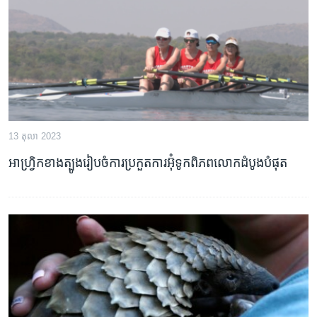
រចនា
សម្ព័ន្ធ​
Khmer English
រំលង​
និង​
បណ្តាញ​សង្គម
ចូល​
ទៅ​
កាន់​
ទំព័រ​
ភាសា
13 តុលា 2023
ស្វែង​
រក
អាហ្រ្វិកខាងត្បូងរៀបចំការប្រកួតការអ៊ុំទូកពិភពលោកដំបូងបំផុត