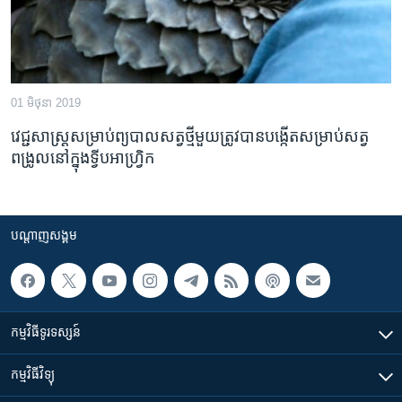
01 មិថុនា 2019
វេជ្ជសាស្ត្រ​សម្រាប់​ព្យបាល​សត្វ​ថ្មី​មួយ​ត្រូវ​បាន​បង្កើត​សម្រាប់​សត្វ​
ពង្រូល​នៅ​ក្នុង​ទ្វីប​អាហ្វ្រិក
បណ្តាញ​សង្គម
កម្មវិធី​ទូរទស្សន៍
កម្មវិធី​វិទ្យុ