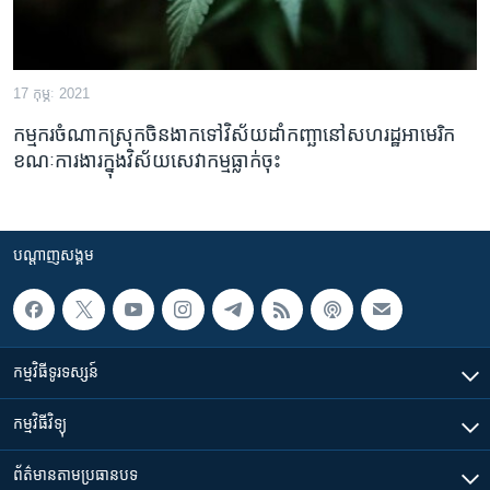
17 កុម្ភៈ 2021
កម្មករ​ចំណាកស្រុក​ចិន​ងាក​ទៅ​វិស័យ​ដាំ​កញ្ឆា​នៅសហរដ្ឋអាមេរិក
ខណៈ​ការងារ​ក្នុង​វិស័យ​សេវាកម្ម​ធ្លាក់ចុះ
បណ្តាញ​សង្គម
កម្មវិធី​ទូរទស្សន៍
កម្មវិធី​វិទ្យុ
ព័ត៌មាន​តាមប្រធានបទ​