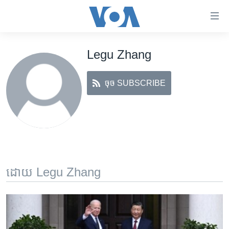
ភ្ជាប់​
ទៅ​
គេហទំព័រ​
Legu Zhang
កម្ពុជា
ទាក់ទង
រំលង​
អន្តរជាតិ
និង​
ចុច SUBSCRIBE
អាមេរិក
ចូល​
ទៅ​​
ចិន
ទំព័រ​
ហេឡូវីអូអេ
ព័ត៌មាន​​
តែ​
កម្ពុជាច្នៃប្រតិដ្ឋ
ម្តង
ព្រឹត្តិការណ៍ព័ត៌មាន
រំលង​
ដោយ Legu Zhang
និង​
ទូរទស្សន៍ / វីដេអូ​
ចូល​
វិទ្យុ / ផតខាសថ៍
ទៅ​
ទំព័រ​
កម្មវិធីទាំងអស់