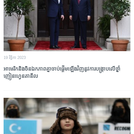
រចនា
សម្ព័ន្ធ​
Khmer English
រំលង​
និង​
បណ្តាញ​សង្គម
ចូល​
ទៅ​
កាន់​
ទំព័រ​
ភាសា
19 វិច្ឆិកា 2023
ស្វែង​
រក
អាមេរិក​និង​ចិន​ឯកភាព​គ្នា​ចាប់ផ្ដើម​ឡើង​វិញ​នូវ​ការ​បង្ក្រាប​លើ​ថ្នាំ​
ញៀន​ហ្វេនតានីល