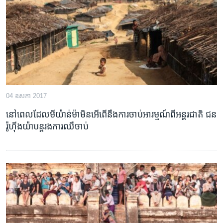
រចនា
សម្ព័ន្ធ​
Khmer English
រំលង​
និង​
បណ្តាញ​សង្គម
ចូល​
ទៅ​
កាន់​
ទំព័រ​
ភាសា
04 ឧសភា 2017
ស្វែង​
រក
នៅ​ពេល​ដែល​មីយ៉ាន់ម៉ា​មិន​អើ​ពើ​នឹង​ការ​ចាប់​អារម្មណ៍​ពី​អន្តរជាតិ ជន​
រ៉ូហ៊ីងយ៉ា​បន្ត​រងការ​ឈឺ​ចាប់