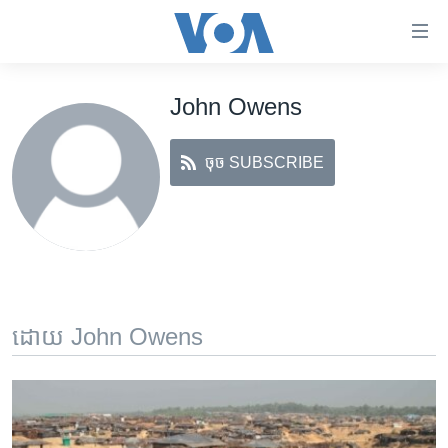
ភ្ជាប់​
ទៅ​
គេហទំព័រ​
John Owens
កម្ពុជា
ទាក់ទង
រំលង​
អន្តរជាតិ
និង​
ចុច SUBSCRIBE
អាមេរិក
ចូល​
ទៅ​​
ចិន
ទំព័រ​
ហេឡូវីអូអេ
ព័ត៌មាន​​
តែ​
កម្ពុជាច្នៃប្រតិដ្ឋ
ម្តង
ព្រឹត្តិការណ៍ព័ត៌មាន
រំលង​
ដោយ John Owens
និង​
ទូរទស្សន៍ / វីដេអូ​
ចូល​
វិទ្យុ / ផតខាសថ៍
ទៅ​
ទំព័រ​
កម្មវិធីទាំងអស់