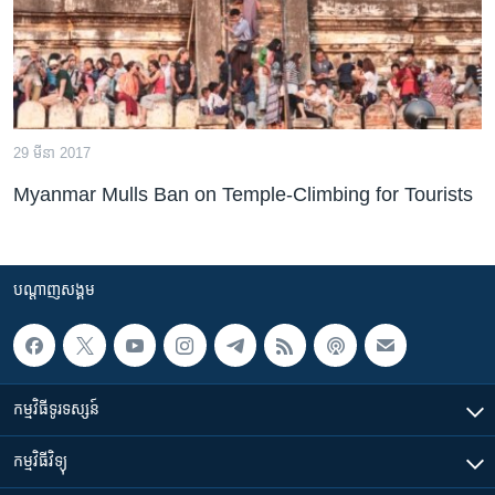
29 មីនា 2017
Myanmar Mulls Ban on Temple-Climbing for Tourists
បណ្តាញ​សង្គម
កម្មវិធី​ទូរទស្សន៍
កម្មវិធី​វិទ្យុ