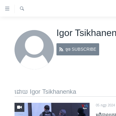
ភ្ជាប់​
ទៅ​
គេហទំព័រ​
ស្វែង​
កម្ពុជា
រក
ទាក់ទង
Igor Tsikhane
អន្តរជាតិ
រំលង​
និង​
អាមេរិក
ចូល​
ចុច SUBSCRIBE
ចិន
ទៅ​​
ទំព័រ​
ហេឡូវីអូអេ
ព័ត៌មាន​​
កម្ពុជាច្នៃប្រតិដ្ឋ
តែ​
ម្តង
ព្រឹត្តិការណ៍ព័ត៌មាន
រំលង​
ទូរទស្សន៍ / វីដេអូ​
ដោយ Igor Tsikhanenka
និង​
ចូល​
វិទ្យុ / ផតខាសថ៍
ទៅ​
05 កញ្ញា 2024
កម្មវិធីទាំងអស់
ទំព័រ​
អភិបាល​ក្រុង​