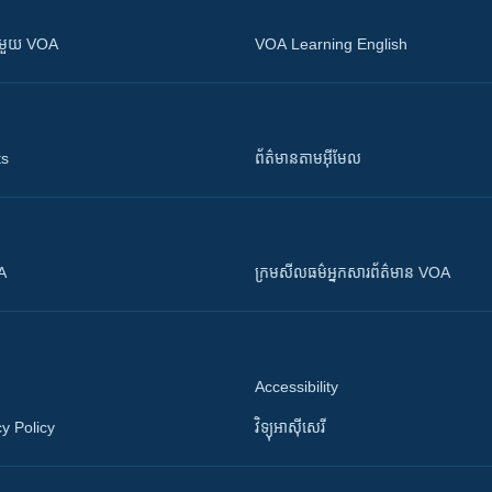
ស​​ជាមួយ VOA
VOA Learning English
ts
ព័ត៌មាន​តាម​អ៊ីមែល
OA
ក្រម​​​សីលធម៌​​​អ្នក​​​សារព័ត៌មាន VOA
Accessibility
y Policy
វិទ្យុ​អាស៊ី​សេរី