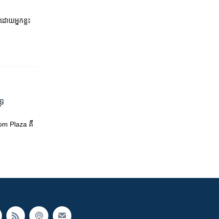
 ដោយអ្នកខ្លះ
​​
om Plaza ​គឺ​​