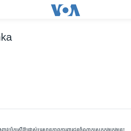
nka
ញូវយ៉ក​ស្នើឱ្យ​ផ្លាស់ប្ដូរ​ស្ថានភាព​ការពារ​ជន​ចំណាក​ស្រុក​ក្នុង​ក្រុង​នេះ