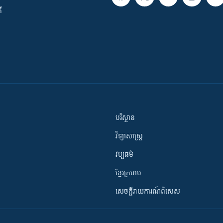
ី
បរិស្ថាន
វិទ្យាសាស្រ្ត
វប្បធម៌
ខ្មែរក្រហម
សេចក្តីរាយការណ៍ពិសេស