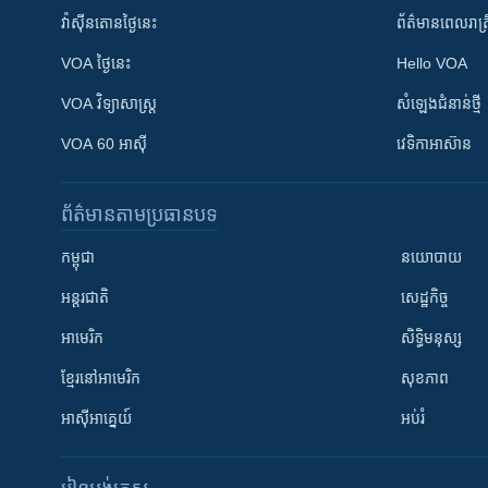
វ៉ាស៊ីនតោន​ថ្ងៃ​នេះ
ព័ត៌មាន​​ពេល​រាត្រ
VOA ថ្ងៃនេះ
Hello VOA
VOA ​វិទ្យាសាស្ត្រ
សំឡេង​ជំនាន់​ថ្មី
VOA 60 អាស៊ី
វេទិកា​អាស៊ាន
ព័ត៌មាន​តាមប្រធានបទ​
កម្ពុជា
នយោបាយ
អន្តរជាតិ
សេដ្ឋកិច្ច
អាមេរិក
សិទ្ធិមនុស្ស
ខ្មែរ​នៅអាមេរិក
សុខភាព
អាស៊ីអាគ្នេយ៍
អប់រំ