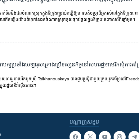
ាក់ទិននឹងជនចំណាកស្រុកក្នុងទីក្រុងញូវយ៉កធ្វើឱ្យមានមតិចម្រុះពីអ្នករស់នៅក្នុងទីក្រុងនេះ
កើនឡើងយ៉ាងគំហុកនៃជនចំណាកស្រុកខុសច្បាប់ចូលក្នុងទីក្រុងនេះកាលពីពីរឆ្នាំមុន។
ក្ស​ប្រឆាំង​បេឡារុស​​គ្រោង​ប្រើ​ទស្សនកិច្ច​នៅ​​​សហរដ្ឋ​អាមេរិក​សុំ​ការ​គាំទ្រ​
ហ​រដ្ឋអាមេរិក​អ្នក​ស្រី​ Tsikhanouskaya​ បាន​​​ជួប​ប្រជុំ​​ជា​មួយ​ក្រុម​អ្នក​គាំទ្រ​នៅ​Freed
្នុង​រដ្ឋធានី​វ៉ាស៊ីនតោន។​
បណ្តាញ​សង្គម
ក