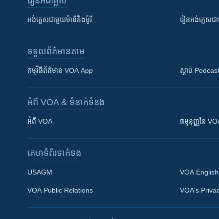
រៀន​​អង់គ្លេស
អង់គ្លេស​ជាមួយ​ម៉ានី​និង​ម៉ូរី
រៀន​​​​​​អង់គ្លេ
ទទួល​ព័ត៌មាន​តាម
កម្មវិធី​ព័ត៌មាន VOA App
ស្តាប់ Podcas
អំពី​ VOA & ទំនាក់ទំនង
អំពី​ VOA
ធម្មនុញ្ញ​នៃ V
គេហទំព័រ​​ទាក់ទង
USAGM
VOA English
VOA Public Relations
VOA's Privac