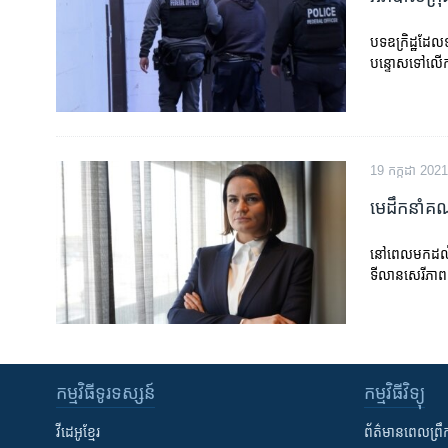
រចនា
សម្ព័ន្ធ​
បទឧក្រិដ្ឋដែលទ
រំលង​
បន្ទោសទៅលើការ
និង​
ចូល​
ទៅ​
កាន់​
ទំព័រ​
19 កក្កដា 2021
ស្វែង​
មេ​ដឹកនាំ​គណប
រក
នៅ​ពេល​មក​ដល់​ស
ទីលាន​សេរីភាព​​​ក
កម្មវិធី​ទូរទស្សន៍
កម្មវិធី​វិទ្យុ
វីដេអូ​ខ្មែរ
ព័ត៌មាន​ពេល​ព្រឹ