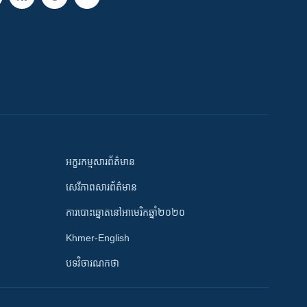
អក្ខរកម្មសារព័ត៌មាន
សេរីភាពសារព័ត៌មាន
ការបោះឆ្នោតនៅអាមេរិកឆ្នាំ២០២០
Khmer-English
បទវិចារណកថា