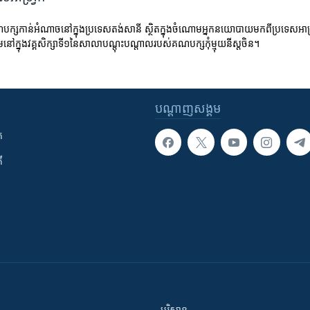
ស​កាន់​អំណាច​នៅ​ក្នុង​ប្រទេស​តង់សានី​ ស្ថិត​ក្នុង​ចំណោម​អ្នក​នយោបាយ​មក​ពី​ប្រទេស​អាហ្វ្
​នៅ​ក្នុង​វគ្គ​សិក្សា​ទី១​នៃ​សាលា​បណ្តុះ​បណ្តាល​របស់​គណបក្ស​កុំម្មុយនីស្ត​ចិន។
បណ្តាញ​សង្គម
ក
ី