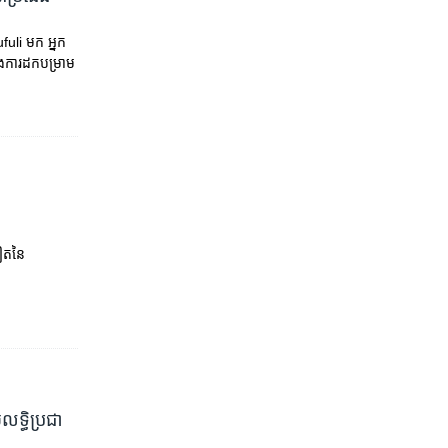
fuli មក អ្នក
ការ​ដក​បម្រាម​
ៀត​នៃ​
ទ្ធិ​ប្រជា​