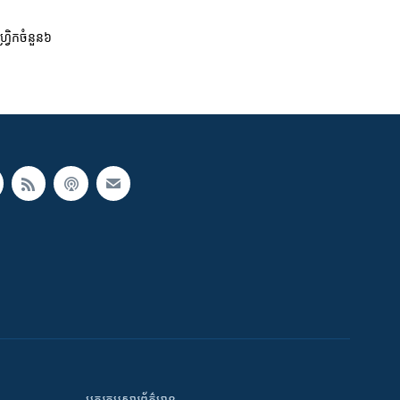
រិក​ចំនួន​៦​