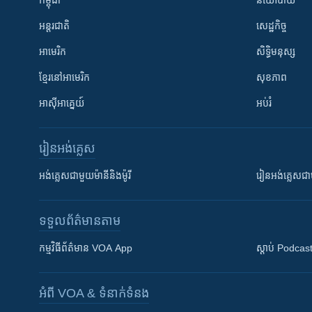
កម្ពុជា
នយោបាយ
អន្តរជាតិ
សេដ្ឋកិច្ច
អាមេរិក
សិទ្ធិមនុស្ស
ខ្មែរ​នៅអាមេរិក
សុខភាព
អាស៊ីអាគ្នេយ៍
អប់រំ
រៀន​​អង់គ្លេស
អង់គ្លេស​ជាមួយ​ម៉ានី​និង​ម៉ូរី
រៀន​​​​​​អង់គ្លេ
ទទួល​ព័ត៌មាន​តាម
កម្មវិធី​ព័ត៌មាន VOA App
ស្តាប់ Podcas
អំពី​ VOA & ទំនាក់ទំនង