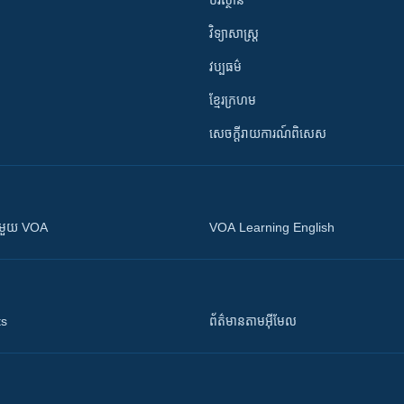
បរិស្ថាន
វិទ្យាសាស្រ្ត
វប្បធម៌
ខ្មែរក្រហម
សេចក្តីរាយការណ៍ពិសេស
ស​​ជាមួយ VOA
VOA Learning English
ts
ព័ត៌មាន​តាម​អ៊ីមែល