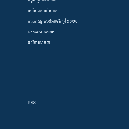
អក្ខរកម្មសារព័ត៌មាន
សេរីភាពសារព័ត៌មាន
ការបោះឆ្នោតនៅអាមេរិកឆ្នាំ២០២០
Khmer-English
បទវិចារណកថា
RSS