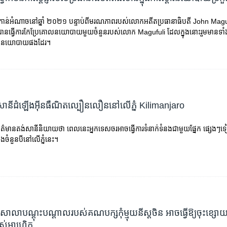
ូល​កាន់​អំណាច​នៅ​ឆ្នាំ ២០២១ បន្ទាប់ពី​មរណភាព​របស់​លោក​អតីត​ប្រធានាធិបតី John Magu
ន​ធ្វើ​ការ​កែប្រែ​គោល​នយោបាយ​មួយ​ចំនួន​របស់​លោក Magufuli ដែល​ក្នុង​នោះ​រួម​មាន​ទាំង​
្នែក​នយោបាយ​ផងដែរ។
ានី​ដំឡើង​អ៊ីនធឺណិត​ល្បឿន​លឿន​នៅ​លើ​ភ្នំ Kilimanjaro
ួង​ព័ត៌មាន​តង់សានី​​និយាយ​ថា​ ពេល​នេះ​អ្នក​ទេសចរ​អាច​ធ្វើ​ការ​ទំនាក់ទំនង​ជា​មួយ​ផ្នែក ផ្សេងៗ​​ទ
ចំនួន​បី​នៅ​លើ​ភ្នំ​នេះ។
ា ​សាលា​បណ្តុះ​បណ្តាល​របស់​គណបក្ស​កុំម្មុយនីស្ត​ចិន​ អាច​ធ្វើ​ឱ្យ​ចុះ​ខ្សោយ​ល
់​អាហ្វ្រិក