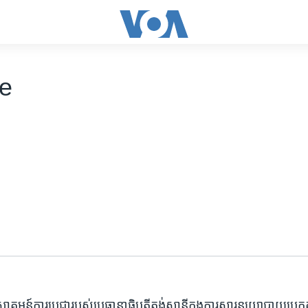
e
ស្វាគមន៍​ការ​ប្តេជ្ញា​របស់​ប្រធានាធិបតី​តង់សានី​ក្នុង​ការ​ស្តារ​នយោបាយ​ប្រក