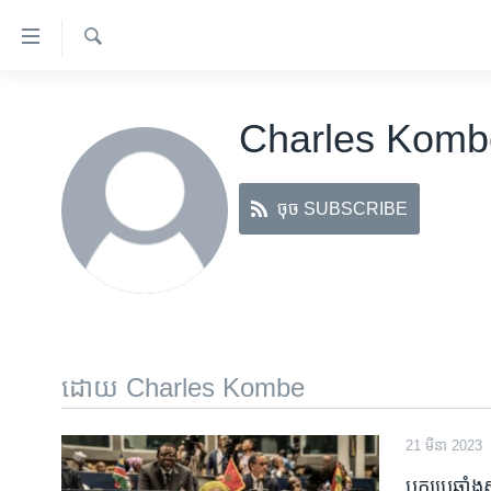
ភ្ជាប់​
ទៅ​
គេហទំព័រ​
ស្វែង​
កម្ពុជា
រក
ទាក់ទង
Charles Komb
អន្តរជាតិ
រំលង​
និង​
អាមេរិក
ចូល​
ចុច SUBSCRIBE
ចិន
ទៅ​​
ទំព័រ​
ហេឡូវីអូអេ
ព័ត៌មាន​​
កម្ពុជាច្នៃប្រតិដ្ឋ
តែ​
ម្តង
ព្រឹត្តិការណ៍ព័ត៌មាន
រំលង​
ទូរទស្សន៍ / វីដេអូ​
ដោយ Charles Kombe
និង​
ចូល​
វិទ្យុ / ផតខាសថ៍
ទៅ​
21 មីនា 2023
កម្មវិធីទាំងអស់
ទំព័រ​
បក្ស​ប្រឆាំង​