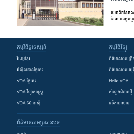
សមាជិក​នៃ​គណបក្
ដែល​​បាន​ចូល​រួម
កម្មវិធី​ទូរទស្សន៍
កម្មវិធី​វិទ្យុ
វីដេអូ​ខ្មែរ
ព័ត៌មាន​ពេល​ព្រឹ
វ៉ាស៊ីនតោន​ថ្ងៃ​នេះ
ព័ត៌មាន​​ពេល​រាត្រ
VOA ថ្ងៃនេះ
Hello VOA
VOA ​វិទ្យាសាស្ត្រ
សំឡេង​ជំនាន់​ថ្មី
VOA 60 អាស៊ី
វេទិកា​អាស៊ាន
ព័ត៌មាន​តាមប្រធានបទ​