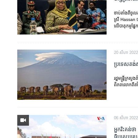
រចនា
សម្ព័ន្ធ​
ចាប់តាំង​ពី​ច
រំលង​
ស្រី Hassan បា
និង​
លើ​បាតុកម្ម​ផ
ចូល​
ទៅ​
កាន់​
ទំព័រ​
20 សីហា 2022
ស្វែង​
ប្រទេស​តង់ស
រក
រដ្ឋមន្ត្រី​ក្រស
ពិភពលោក​ពី​តាំង​
06 សីហា 2022
អ្នក​រិះគន់​ថ
ធិបតេយ្យ​របស