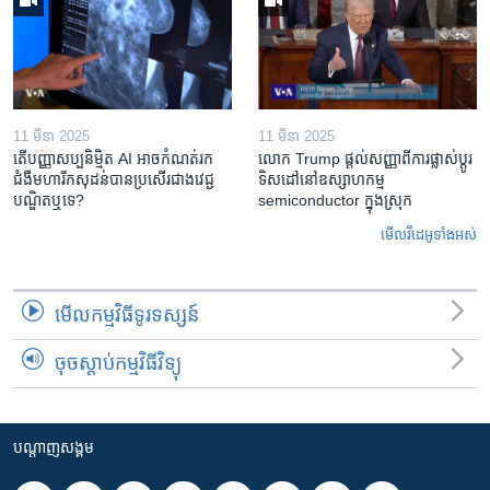
11 មីនា 2025
11 មីនា 2025
តើ​បញ្ញាសប្បនិម្មិត​ AI អាច​កំណត់​រក​
លោក Trump ផ្តល់សញ្ញាពីការផ្លាស់ប្តូរ
ជំងឺមហារីក​សុដន់​បាន​ប្រសើរ​ជាង​វេជ្ជ
ទិសដៅនៅឧស្សាហកម្ម
បណ្ឌិត​ឬ​ទេ?
semiconductor ក្នុងស្រុក
មើល​វីដេអូ​ទាំង​អស់
មើល​កម្មវិធី​ទូរទស្សន៍
ចុចស្តាប់កម្មវិធីវិទ្យុ
បណ្តាញ​សង្គម