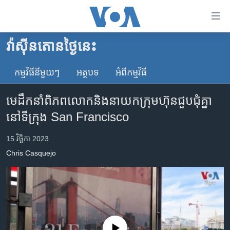
ភ្ជាប់​
ទៅ​
គេហទំព័រ​
វ៉ាស៊ីនតោន​ថ្ងៃ​នេះ
កម្ពុជា
ទាក់ទង
រំលង​
កម្មវិធី​នីមួយៗ
អត្ថបទ​
អំពី​កម្មវិធី​
អន្តរជាតិ
និង​
អាមេរិក
ចូល​
មេដឹកនាំ​ពិភពលោក​និង​នាយកក្រុមហ៊ុន​ជួប​ជុំគ្នា​
ទៅ​​
ចិន
នៅ​ទីក្រុង​ San Francisco
ទំព័រ​
ហេឡូវីអូអេ
ព័ត៌មាន​​
15 វិច្ឆិកា 2023
តែ​
កម្ពុជាច្នៃប្រតិដ្ឋ
Chris Casquejo
ម្តង
ព្រឹត្តិការណ៍ព័ត៌មាន
រំលង​
និង​
ទូរទស្សន៍ / វីដេអូ​
ចូល​
វិទ្យុ / ផតខាសថ៍
ទៅ​
ទំព័រ​
កម្មវិធីទាំងអស់
No media source currently available