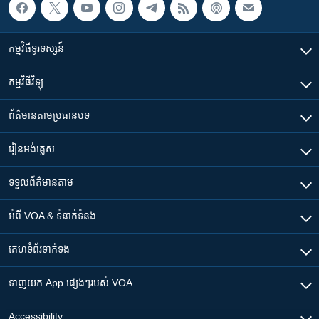
កម្មវិធី​ទូរទស្សន៍
កម្មវិធី​វិទ្យុ
ព័ត៌មាន​តាមប្រធានបទ​
រៀន​​អង់គ្លេស
ទទួល​ព័ត៌មាន​តាម
អំពី​ VOA & ទំនាក់ទំនង
គេហទំព័រ​​ទាក់ទង
ទាញយក​ App ផ្សេងៗ​របស់​ VOA
Accessibility