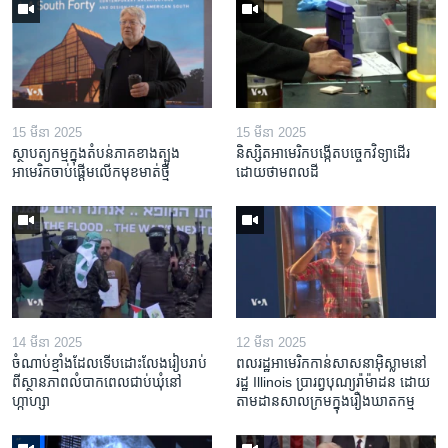
15 មីនា 2025
15 មីនា 2025
ស្ថាបត្យកម្ម​ក្នុង​តំបន់​ភាគ​ខាង​ត្បូង​
និស្សិត​អាមេរិក​បង្កើត​បច្ចេកវិទ្យា​ដើរ​
អាមេរិក​ចាប់ផ្តើម​លើក​មុខមាត់​ថ្មី
ដោយ​ថាមពល​ដី
14 មីនា 2025
12 មីនា 2025
ចំណាប់ខ្មាំង​ដែល​ទើប​ដោះលែង​រៀបរាប់​
ពលរដ្ឋអាមេរិក​កាន់សាសនា​អ៊ិស្លាម​នៅ
ពី​ស្ថានភាព​​លំបាក​ពេល​ជាប់​ឃុំ​នៅ​
រដ្ឋ Illinois ​ប្រារព្វបុណ្យរ៉ាម៉ាដន ​ដោយ​
ហ្កាហ្សា
តាម​ដាន​​សាលក្រមក្នុងរឿងឃាតកម្ម