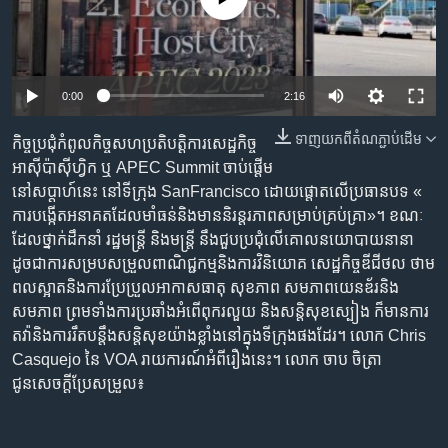
រចនា
សម្ព័ន្ធ​
Khmer English
រំលង​
និង​
បណ្តាញ​សង្គម
0:00
2:16
ចូល​
ទៅ​
ទាញ​យក​ពី​តំណភ្ជាប់​ដើម
កិច្ចប្រជុំកំពូល​​​កិច្ចសហប្រតិបត្តិការ​សេដ្ឋកិច្ច​
កាន់​
អាស៊ីប៉ាស៊ីហ្វិក ឬ APEC Summit ចាប់​ផ្តើម​
ទំព័រ​
ភាសា
នៅ​សប្តាហ៍នេះ នៅ​ទីក្រុង​ SanFrancisco ដោយ​ផ្តោត​លើ​ប្រធានបទ «​
ស្វែង​
ការ​បង្កើតអនាគតដែល​មាំ​ធន់​និង​មាន​និរន្តរភាព​សម្រាប់​គ្រប់​គ្រា»។ ខណៈ​
រក
ដែល​ថ្នាក់ដឹកនាំ រដ្ឋមន្ត្រី និងមន្ត្រី នឹង​ជួប​ប្រជុំ​លើ​គោលនយោបាយ​នានា
ដូចជា​ការសម្របសម្រួល​ពាណិជ្ជកម្ម​និងការវិនិយោគ សេដ្ឋកិច្ចឌីជីថល ថាម​
ពលស្អាត​និង​ការ​ប្រែប្រួល​អាកាសធាតុ សុខភាព សមភាពយេនឌ័រ​និង
សមភាព ព្រម​ទាំង​ការប្រឆាំងអំពើពុករលួយ និង​សន្តិសុខ​ស្បៀង ក៏​មាន​ការ​
តវ៉ា​និងការ​រឹត​បន្តឹង​សន្តិសុខ​យ៉ាង​ខ្លាំង​នៅ​ក្នុង​ទីក្រុង​ផងដែរ។ លោក Chris
Casquejo នៃ​ VOA រាយការណ៍​អំពី​រឿងនេះ។ លោក ចាប ចិត្រា
ជូនសេចក្តី​ប្រែសម្រួល៖