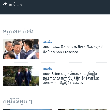
ចែករំលែក
អត្ថបទ​ទាក់ទង
អាមេរិក​
លោក Biden និង​លោក Xi នឹង​ជួប​ពិភាក្សា​គ្នា​នៅ​
ជិត​ទីក្រុង San Francisco
អាមេរិក​
លោក ​Biden បញ្ជាក់​ពី​ការចរចា​លើ​ថ្នាំញៀន​
ហ្វេនតាណុល ​បញ្ញា​សិប្បនិម្មិត​ និង​ទំនាក់​ទំនង​
យោធា​ក្រោយ​ពី​ប្រជុំ​នឹង​លោក ​Xi
កម្មវិធី​នីមួយៗ