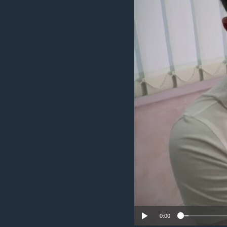
រចនា
សម្ព័ន្ធ​
រំលង​
និង​
ចូល​
ទៅ​
កាន់​
ទំព័រ​
ស្វែង​
រក
0:00