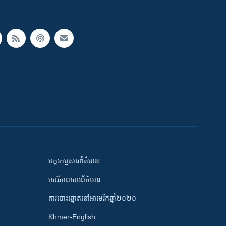
អក្ខរកម្មសារព័ត៌មាន
សេរីភាពសារព័ត៌មាន
ការបោះឆ្នោតនៅអាមេរិកឆ្នាំ២០២០
Khmer-English