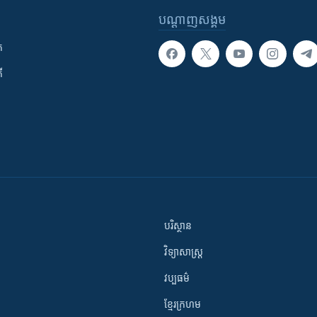
បណ្តាញ​សង្គម
ក
ី
បរិស្ថាន
វិទ្យាសាស្រ្ត
វប្បធម៌
ខ្មែរក្រហម