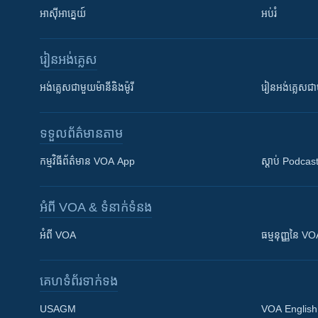
អាស៊ីអាគ្នេយ៍
អប់រំ
រៀន​​អង់គ្លេស
អង់គ្លេស​ជាមួយ​ម៉ានី​និង​ម៉ូរី
រៀន​​​​​​អង់គ្លេ
ទទួល​ព័ត៌មាន​តាម
កម្មវិធី​ព័ត៌មាន VOA App
ស្តាប់ Podcas
អំពី​ VOA & ទំនាក់ទំនង
អំពី​ VOA
ធម្មនុញ្ញ​នៃ V
គេហទំព័រ​​ទាក់ទង
USAGM
VOA English