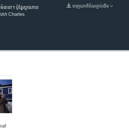
ទាញ​យក​ពី​តំណភ្ជាប់​ដើម
៌នានា។ ប៉ុន្តែស្ថានភាព
EMBED
។ លោក Charles
ត​នៅ