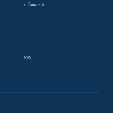
បទវិចារណកថា
RSS