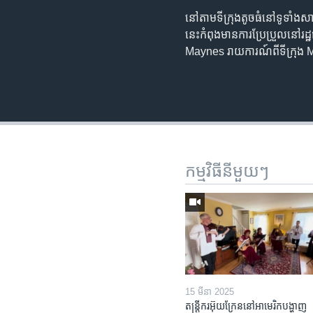
នៅតាមទីក្រុងតូចធំនៅទូទាំងសាកល
នេះកំពុងមានការប្រែប្រួលនៅរដ
Maynes រាយការណ៍ពីទីក្រុង M
កម្មវិធី​នីមួយៗ
15 មីនា 2025
តន្ត្រីករ​អ៊ុយក្រែន​នៅ​អាមេរិក​បង្ហាញ​