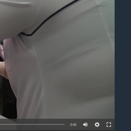
ble
2:42