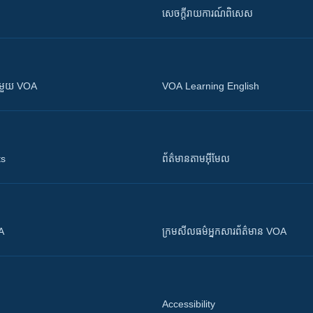
សេចក្តីរាយការណ៍ពិសេស
ស​​ជាមួយ VOA
VOA Learning English
ts
ព័ត៌មាន​តាម​អ៊ីមែល
OA
ក្រម​​​សីលធម៌​​​អ្នក​​​សារព័ត៌មាន VOA
Accessibility