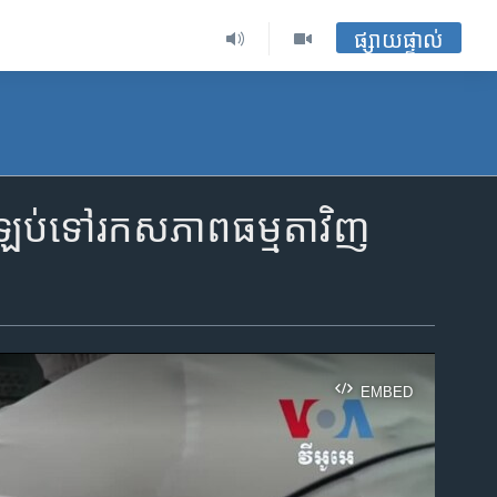
ផ្សាយផ្ទាល់
តត្រឡប់ទៅរកសភាពធម្មតាវិញ
EMBED