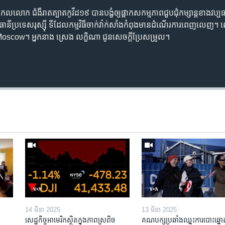
លោក ជំងឺរាតត្បាតកូវីដ១៩ បានបង្ខំឲ្យផ្អាកសកម្មភាពជួបជុំកម្សាន្តខាងវប្បធម
្ឋធានីប្រទេសរុស្ស៊ី ទីដែលកម្មវិធីចាក់វ៉ាក់សាំងកំពុងមានដំណើរការពេញលេញ
oscow។ អ្នកនាង ស្រេង លក្ខិណា ជូនសេចក្តីប្រែសម្រួល។
14 មីនា 2025
13 មីនា 2025
សេដ្ឋកិច្ច​អាមេរិក​ស្ថិត​ក្នុង​ភាពស្រពិច
គណបក្ស​ប្រឆាំង​ឈ្នះ​ការបោះឆ្នោ