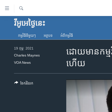
ភ្ជាប់​
ទៅ​
គេហទំព័រ​
ស្វែង​
វីអូអេថ្ងៃនេះ
កម្ពុជា
រក
ទាក់ទង
អន្តរជាតិ
រំលង​
កម្មវិធី​នីមួយៗ
អត្ថបទ​
អំពី​កម្មវិធី​
និង​
អាមេរិក
ចូល​
19 កុម្ភៈ 2021
ដោយមានកម្មវិធ
ចិន
ទៅ​​
Charles Maynes
ទំព័រ​
ហេឡូវីអូអេ
ហើយ
VOA News
ព័ត៌មាន​​
កម្ពុជាច្នៃប្រតិដ្ឋ
តែ​
ម្តង
ព្រឹត្តិការណ៍ព័ត៌មាន
រំលង​
ចែករំលែក
ទូរទស្សន៍ / វីដេអូ​
និង​
ចូល​
វិទ្យុ / ផតខាសថ៍
ទៅ​
កម្មវិធីទាំងអស់
ទំព័រ​