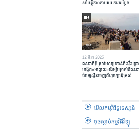
សាមគ្គីភាព​តាម​រយៈ​ការសម្តែង
12 មីនា 2025
ជនជាតិ​អ៊ីស្រាអែល​ប្រកាន់​តឹងរ៉ឹង​គ្រោ
បង្កើត​«អាជ្ញាធរ‍»​ដើម្បី​បម្លាស់​ទី​ជនជា
ប៉ាឡេស្ទីន​ចេញពី​ហ្កាហ្សា​ឱ្យ​អស់
មើល​កម្មវិធី​ទូរទស្សន៍
ចុចស្តាប់កម្មវិធីវិទ្យុ