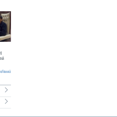
ទៅ
កាត់
ូ​ទាំង​អស់