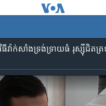
ីវ៉ាក់សាំងទ្រង់ទ្រាយធំ រុស្ស៊ីជិ