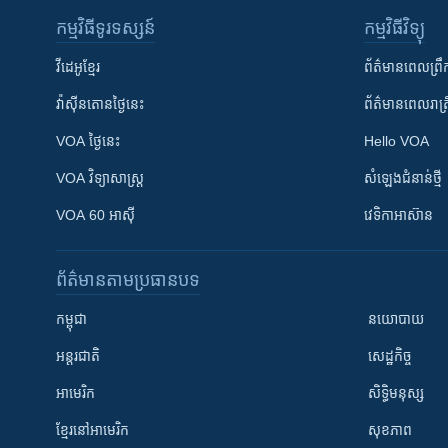
កម្មវិធី​ទូរទស្សន៍
កម្មវិធី​វិទ្យុ
វីដេអូ​ខ្មែរ
ព័ត៌មាន​ពេល​ព្រឹ
វ៉ាស៊ីនតោន​ថ្ងៃ​នេះ
ព័ត៌មាន​​ពេល​រាត្រ
VOA ថ្ងៃនេះ
Hello VOA
VOA ​វិទ្យាសាស្ត្រ
សំឡេង​ជំនាន់​ថ្មី
VOA 60 អាស៊ី
វេទិកា​អាស៊ាន
ព័ត៌មាន​តាមប្រធានបទ​
កម្ពុជា
នយោបាយ
អន្តរជាតិ
សេដ្ឋកិច្ច
អាមេរិក
សិទ្ធិមនុស្ស
ខ្មែរ​នៅអាមេរិក
សុខភាព