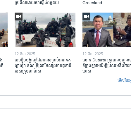
ស្រពិល​ដោយសារ​រឿង​ពន្ធគយ
Greenland
12 មីនា 2025
12 មីនា 2025
ង​
អេហ្ស៊ីប​បង្ហាញ​ផែនការ​សម្រាប់​អនាគត​
លោក Duterte ត្រូវ​បាន​បញ្ជូន
តិ​
ហ្កាហ្សា ខណៈ​អ៊ីស្រាអែល​ព្រមាន​តួនាទី​
ទីក្រុងឡាអេ​ដើម្បី​ប្រឈម​នឹង​ការ
របស់​ក្រុម​ហាម៉ាស់
ទោស
មើល​វីដេអ