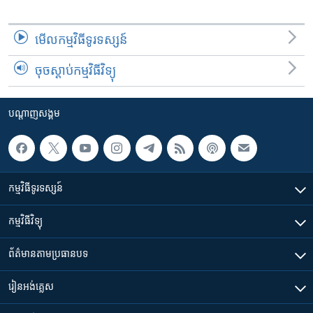
មើល​កម្មវិធី​ទូរទស្សន៍
ចុចស្តាប់កម្មវិធីវិទ្យុ
បណ្តាញ​សង្គម
កម្មវិធី​ទូរទស្សន៍
កម្មវិធី​វិទ្យុ
ព័ត៌មាន​តាមប្រធានបទ​
រៀន​​អង់គ្លេស