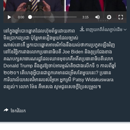
រចនា
សម្ព័ន្ធ​
Khmer English
រំលង​
0:00
3:15
និង​
បណ្តាញ​សង្គម
ចូល​
ទាញ​យក​ពី​តំណភ្ជាប់​ដើម
នៅក្នុងឆ្នាំបោះឆ្នោតដែលហ៊ុមព័ទ្ធដោយភាព
ទៅ​
មិនប្រាកដប្រជា ប៉ុន្តែមានរឿងមួយដែលច្បាស់
កាន់​
ណាស់នោះគឺ អ្នកបោះឆ្នោតអាមេរិកាំងនឹងយល់ថាការប្រកួតឡើងវិញ
ទំព័រ​
នៅខែវិច្ឆិការវាងលោកប្រធានាធិបតី Joe Biden និងគូប្រជែងខាង
ភាសា
ស្វែង​
គណបក្សសាធារណរដ្ឋដែលឈានមុខគេគឺអតីតប្រធានាធិបតីលោក
រក
Donald Trump នឹងគួរឱ្យចាប់អារម្មណ៍តិចជាងលើកទី ១ កាលពីឆ្នាំ
២០២០។ តើហេតុអ្វីបានជាពួកគេមានជម្រើសតែមួយនេះ? ប្រធាន
ការិយាល័យសេតវិមានរបស់វីអូអេ អ្នកស្រី Patsy Widakuswara
ពន្យល់។ លោក ម៉ែន គឹមសេង សូមជូនសេចក្តីប្រែសម្រួល៕
ចែករំលែក