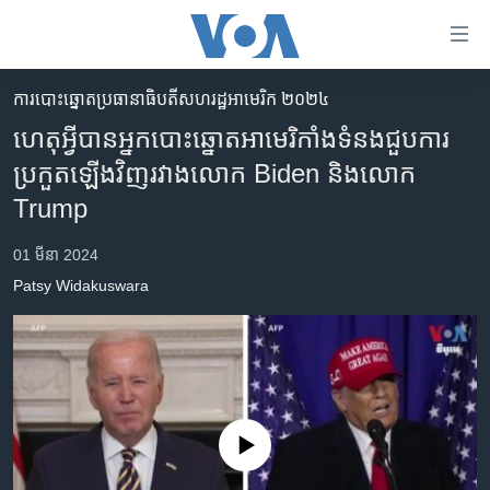
ភ្ជាប់​
ទៅ​
គេហទំព័រ​
ការបោះឆ្នោតប្រធានាធិបតីសហរដ្ឋអាមេរិក ២០២៤
កម្ពុជា
ទាក់ទង
ហេតុអ្វីបានអ្នកបោះឆ្នោតអាមេរិកាំងទំនងជួបការ
រំលង​
អន្តរជាតិ
ប្រកួតឡើងវិញរវាងលោក Biden និងលោក
និង​
អាមេរិក
Trump
ចូល​
ទៅ​​
ចិន
01 មីនា 2024
ទំព័រ​
ហេឡូវីអូអេ
ព័ត៌មាន​​
Patsy Widakuswara
តែ​
កម្ពុជាច្នៃប្រតិដ្ឋ
ម្តង
ព្រឹត្តិការណ៍ព័ត៌មាន
រំលង​
និង​
ទូរទស្សន៍ / វីដេអូ​
ចូល​
វិទ្យុ / ផតខាសថ៍
ទៅ​
No media source currently available
ទំព័រ​
កម្មវិធីទាំងអស់