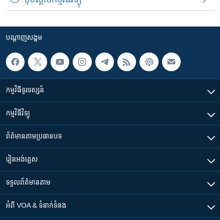
បណ្តាញ​សង្គម
កម្មវិធី​ទូរទស្សន៍
កម្មវិធី​វិទ្យុ
ព័ត៌មាន​តាមប្រធានបទ​
រៀន​​អង់គ្លេស
ទទួល​ព័ត៌មាន​តាម
អំពី​ VOA & ទំនាក់ទំនង