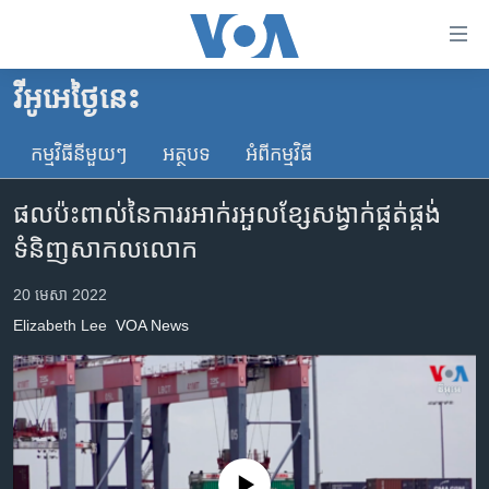
ភ្ជាប់​
ទៅ​
គេហទំព័រ​
វីអូអេថ្ងៃនេះ
កម្ពុជា
ទាក់ទង
រំលង​
កម្មវិធី​នីមួយៗ
អត្ថបទ​
អំពី​កម្មវិធី​
អន្តរជាតិ
និង​
អាមេរិក
ចូល​
ផល​ប៉ះពាល់​នៃ​ការ​រអាក់រអួល​ខ្សែសង្វាក់​ផ្គត់ផ្គង់​
ទៅ​​
ចិន
ទំនិញ​សាកលលោក
ទំព័រ​
ហេឡូវីអូអេ
ព័ត៌មាន​​
20 មេសា 2022
តែ​
កម្ពុជាច្នៃប្រតិដ្ឋ
Elizabeth Lee
VOA News
ម្តង
ព្រឹត្តិការណ៍ព័ត៌មាន
រំលង​
និង​
ទូរទស្សន៍ / វីដេអូ​
ចូល​
វិទ្យុ / ផតខាសថ៍
ទៅ​
ទំព័រ​
កម្មវិធីទាំងអស់
No media source currently available