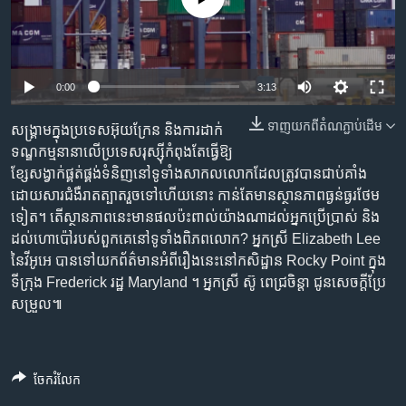
រចនា
សម្ព័ន្ធ​
Khmer English
រំលង​
និង​
បណ្តាញ​សង្គម
0:00
3:13
ចូល​
ទៅ​
ទាញ​យក​ពី​តំណភ្ជាប់​ដើម
សង្គ្រាម​ក្នុង​ប្រទេសអ៊ុយក្រែន និង​ការដាក់​
កាន់​
ទណ្ឌកម្ម​នានា​លើ​ប្រទេស​រុស្ស៊ី​កំពុងតែ​ធ្វើឱ្យ​
ទំព័រ​
ភាសា
ខ្សែ​សង្វាក់​ផ្គត់ផ្គង់​ទំនិញ​នៅ​ទូទាំង​សាកលលោក​ដែល​ត្រូវ​បាន​ជាប់​គាំង​
ស្វែង​
ដោយ​សារ​ជំងឺ​រាតត្បាត​រួច​ទៅ​ហើយនោះ កាន់​តែ​មាន​ស្ថានភាព​ធ្ងន់ធ្ងរ​ថែម
រក
ទៀត។ តើ​ស្ថានភាព​នេះ​មាន​ផល​ប៉ះពាល់​យ៉ាង​ណា​ដល់​អ្នកប្រើប្រាស់ និង​
ដល់​ហោប៉ៅ​របស់​ពួកគេ​នៅ​ទូទាំង​ពិភពលោក? អ្នកស្រី Elizabeth Lee
នៃវីអូអេ បានទៅ​យក​ព័ត៌មាន​អំពី​រឿងនេះ​នៅ​កសិដ្ឋាន Rocky Point ក្នុង​
ទីក្រុង Frederick រដ្ឋ Maryland ។ អ្នកស្រី ស៊ូ ពេជ្រចិន្តា ជូន​សេចក្ដី​ប្រែ
សម្រួល៕
ចែករំលែក