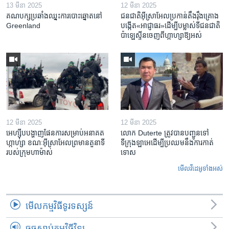
13 មីនា 2025
12 មីនា 2025
គណបក្ស​ប្រឆាំង​ឈ្នះ​ការបោះឆ្នោត​នៅ
ជនជាតិ​អ៊ីស្រាអែល​ប្រកាន់​តឹងរ៉ឹង​គ្រោង​
Greenland
បង្កើត​«អាជ្ញាធរ‍»​ដើម្បី​បម្លាស់​ទី​ជនជាតិ​
ប៉ាឡេស្ទីន​ចេញពី​ហ្កាហ្សា​ឱ្យ​អស់
12 មីនា 2025
12 មីនា 2025
អេហ្ស៊ីប​បង្ហាញ​ផែនការ​សម្រាប់​អនាគត​
លោក Duterte ត្រូវ​បាន​បញ្ជូនទៅ
ហ្កាហ្សា ខណៈ​អ៊ីស្រាអែល​ព្រមាន​តួនាទី​
ទីក្រុងឡាអេ​ដើម្បី​ប្រឈម​នឹង​ការកាត់
របស់​ក្រុម​ហាម៉ាស់
ទោស
មើល​វីដេអូ​ទាំង​អស់
មើល​កម្មវិធី​ទូរទស្សន៍
ចុចស្តាប់កម្មវិធីវិទ្យុ