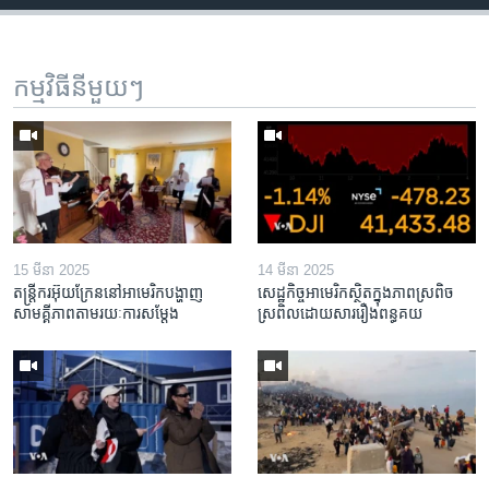
កម្មវិធី​នីមួយៗ
15 មីនា 2025
14 មីនា 2025
តន្ត្រីករ​អ៊ុយក្រែន​នៅ​អាមេរិក​បង្ហាញ​
សេដ្ឋកិច្ច​អាមេរិក​ស្ថិត​ក្នុង​ភាពស្រពិច
សាមគ្គីភាព​តាម​រយៈ​ការសម្តែង
ស្រពិល​ដោយសារ​រឿង​ពន្ធគយ