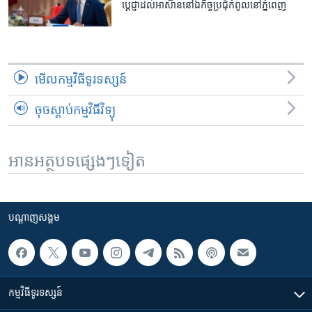
ប្តេជ្ញា​​ដល់​អាស៊ាន​នៅ​ឯ​កិច្ច​ប្រជុំ​កំពូល​នៅ​ភ្នំពេញ​
មើល​កម្មវិធី​ទូរទស្សន៍
ចុចស្តាប់កម្មវិធីវិទ្យុ
អានអត្ថបទផ្សេងៗទៀត
បណ្តាញ​សង្គម
កម្មវិធី​ទូរទស្សន៍