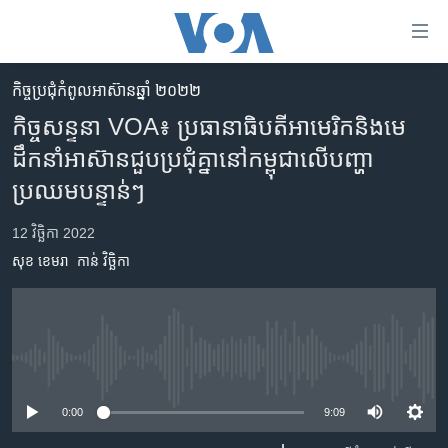
ភ្ជាប់​
ទៅ​
គេហទំព័រ​
កិច្ចប្រជុំ​កំពូល​​អាស៊ានឆ្នាំ ២០២២
កម្ពុជា
ទាក់ទង
កិច្ច​សន្ទនា VOA៖ ប្រធានាធិបតី​អាមេរិក​និង​មេ​
រំលង​
អន្តរជាតិ
ដឹកនាំ​អាស៊ាន​ជួប​ប្រជុំ​គ្នា​នៅ​កម្ពុជា​លើ​បញ្ហា​
និង​
អាមេរិក
ប្រឈម​បន្ទាន់ៗ​
ចូល​
ទៅ​​
ចិន
12 វិច្ឆិកា 2022
ទំព័រ​
ហេឡូវីអូអេ
ព័ត៌មាន​​
សុខ ខេមរា
កាន់ វិច្ឆិកា
តែ​
កម្ពុជាច្នៃប្រតិដ្ឋ
ម្តង
ព្រឹត្តិការណ៍ព័ត៌មាន
រំលង​
និង​
ទូរទស្សន៍ / វីដេអូ​
No media source currently available
ចូល​
វិទ្យុ / ផតខាសថ៍
ទៅ​
0:00
9:09
ទំព័រ​
កម្មវិធីទាំងអស់