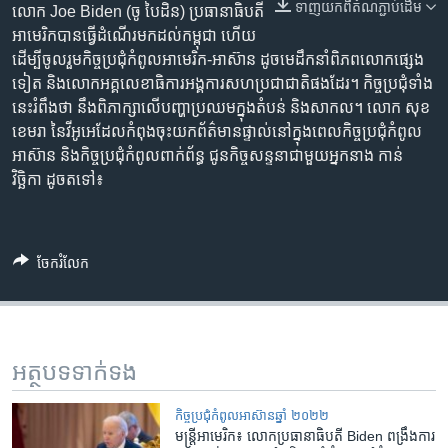
រចនា
ទាញ​យក​ពី​តំណភ្ជាប់​ដើម
លោក​ Joe Biden (ចូ បៃដិន) ​ប្រធានាធិបតី​
សម្ព័ន្ធ​
Khmer English
អាមេរិក​បាន​ធ្វើ​ដំណើរ​​មក​ដល់​កម្ពុជា​ ហើយ​
រំលង​
ដើម្បី​ចូលរួម​កិច្ច​ប្រជុំ​កំពូល​អាមេរិក-អាស៊ាន​ ដូច​មេ​ដឹក​នាំ​ពិភព​លោក​ផ្សេង​
និង​
ទៀត​ និង​លោក​អគ្គលេខាធិការ​អង្គការ​សហ​ប្រជាជាតិ​ផង​ដែរ។ កិច្ច​ប្រជុំ​ទាំង
បណ្តាញ​សង្គម
ចូល​
នេះ​រំពឹង​ថា ​នឹង​ពិភាក្សា​លើ​បញ្ហា​ប្រឈម​ក្នុង​តំបន់​ និង​សាកល។ ​លោក​ សុខ
ទៅ​
ខេមរា​ នៃ​វីអូអេ​ដែល​កំពុង​ចុះ​យក​ព័ត៌មាន​ផ្ទាល់​នៅ​ក្នុង​ពេល​កិច្ច​ប្រជុំ​កំពូល​
កាន់​
អាស៊ាន​ និង​កិច្ច​ប្រជុំ​កំពូល​ពាក់ព័ន្ធ​ ជូន​កិច្ច​សន្ទនា​ជាមួយ​អ្នក​នាង​ កាន់​
ទំព័រ​
វិច្ឆិកា​ ដូចតទៅ៖
ភាសា
ស្វែង​
រក
ចែករំលែក
អត្ថបទ​ទាក់ទង
កិច្ចប្រជុំ​កំពូល​​អាស៊ានឆ្នាំ ២០២២
មន្ត្រី​អាមេរិក៖ ​លោក​ប្រធានាធិបតី ​Biden ​ពង្រឹង​ការ​