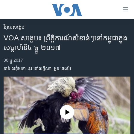
ភ្ជាប់​
ទៅ​
គេហទំព័រ​
វីអូអេសង្ខេប
កម្ពុជា
ទាក់ទង
VOA សង្ខេប៖ ព្រឹត្តិការណ៍សំខាន់ៗនៅកម្ពុជាក្នុង
រំលង​
អន្តរជាតិ
សប្តាហ៍ទី៤ ធ្នូ ២០១៧
និង​
អាមេរិក
ចូល​
30 ធ្នូ 2017
ទៅ​​
ចិន
ខាន់ សុគុំមនោ
នូវ ពៅលក្ខិណា
អូន ឆេងប៉រ
ទំព័រ​
ហេឡូវីអូអេ
ព័ត៌មាន​​
តែ​
កម្ពុជាច្នៃប្រតិដ្ឋ
ម្តង
ព្រឹត្តិការណ៍ព័ត៌មាន
រំលង​
និង​
ទូរទស្សន៍ / វីដេអូ​
No media source currently available
ចូល​
វិទ្យុ / ផតខាសថ៍
ទៅ​
ទំព័រ​
កម្មវិធីទាំងអស់