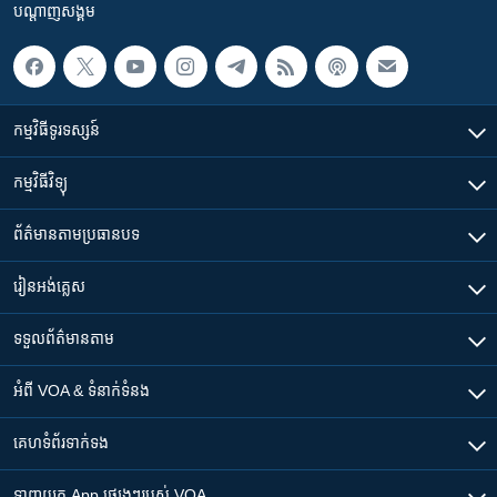
បណ្តាញ​សង្គម
កម្មវិធី​ទូរទស្សន៍
កម្មវិធី​វិទ្យុ
ព័ត៌មាន​តាមប្រធានបទ​
រៀន​​អង់គ្លេស
ទទួល​ព័ត៌មាន​តាម
អំពី​ VOA & ទំនាក់ទំនង
គេហទំព័រ​​ទាក់ទង
ទាញយក​ App ផ្សេងៗ​របស់​ VOA