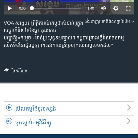
រចនា
សម្ព័ន្ធ​
0:00
1:40
Khmer English
រំលង​
ទាញ​យក​ពី​តំណភ្ជាប់​ដើម
VOA សង្ខេប៖ ព្រឹត្តិការណ៍កម្ពុជាសំខាន់ៗក្នុង
និង​
បណ្តាញ​សង្គម
សប្តាហ៍ទី៥ នៃខែធ្នូ៖ តុលាការ
ចូល​
បញ្ជាឱ្យ«កម្ទេច» មាន់ប្រយុទ្ធ៩២ក្បាល។ កម្ពុជាគ្រោងធ្វើវិសោធនកម្ម
ទៅ​
លើកទី៩នៃរដ្ឋធម្មនុញ្ញ។ រដូវកាលត្រីប្រហុកឈានចូលមកដល់។
កាន់​
ទំព័រ​
ភាសា
ស្វែង​
រក
ចែករំលែក
មើល​កម្មវិធី​ទូរទស្សន៍
ចុចស្តាប់កម្មវិធីវិទ្យុ