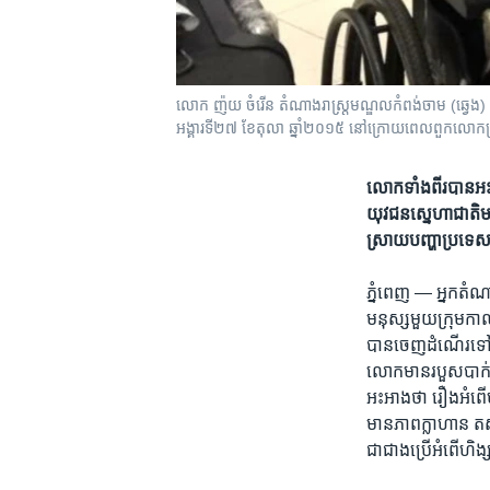
លោក​ ញ៉យ ចំរើន ​តំណាង​រាស្ត្រ​មណ្ឌល​កំពង់ចាម​ (ឆ្វេង) និ
អង្គារ​ទី​២៧ ខែ​តុលា ឆ្នាំ​២០១៥ នៅ​ក្រោយ​​ពេល​​​ពួក​លោក​ត្រូ
លោកទាំងពីរ​​បាន​អះ
យុវជន​ស្នេហា​ជាតិ​​មា
ស្រាយ​បញ្ហា​ប្រទេស​
ភ្នំពេញ —
អ្នក​តំណ
មនុស្ស​មួយ​ក្រុម​ក
បាន​ចេញ​ដំណើរ​ទៅ​ព
លោក​មាន​របួស​បាក់ខ្
អះអាង​ថា ​រឿង​អំពើ
មាន​ភាព​ក្លាហាន​ តស៊
ជាជាងប្រើ​អំពើហិង្សា