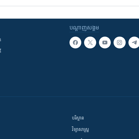
បណ្តាញ​សង្គម
ក
ី
បរិស្ថាន
វិទ្យាសាស្រ្ត