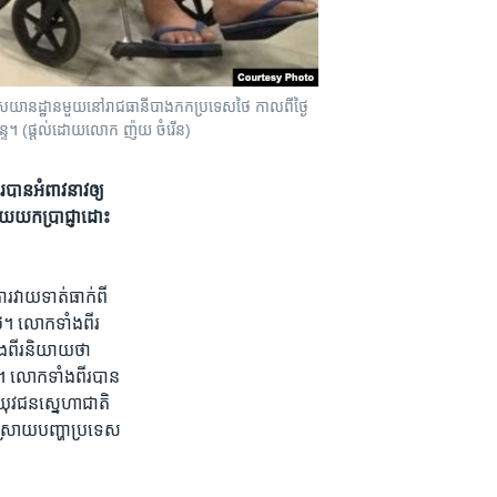
យានដ្ឋាន​មួយ​នៅ​រាជធានី​បាងកក​​ប្រទេស​ថៃ កាល​ពី​​ថ្ងៃ​​
​ច័ន្ទ​។​​ (ផ្តល់​ដោយ​លោក ញ៉យ ចំរើន)
ន​អំពាវនាវ​ឲ្យ​​
បាយ​យក​ប្រាជ្ញា​ដោះ
​វាយ​ទាត់ធាក់​ពី​
ថៃ។ ​លោក​ទាំងពីរ
ាំងពីរនិយាយ​ថា
ស់។​ លោកទាំងពីរបាន​
ុវជន​ស្នេហា​ជាតិ
ោះស្រាយ​បញ្ហា​ប្រទេស​