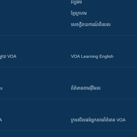
វប្បធម៌
ខ្មែរក្រហម
សេចក្តីរាយការណ៍ពិសេស
ស​​ជាមួយ VOA
VOA Learning English
ts
ព័ត៌មាន​តាម​អ៊ីមែល
OA
ក្រម​​​សីលធម៌​​​អ្នក​​​សារព័ត៌មាន VOA