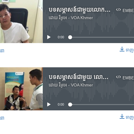
បទសម្ភាសន៍​ជាមួយ​លោក​គង់ សភា តំណាង​រាស្ត្រ​គណបក្ស​សង្គ្រោះ​ជាតិដែល​រង​របួស
EMBE
ដោយ
វីអូអេ - VOA Khmer
No media source currently available
0:00
ទាញ​យ
សនា
EMBED
បទសម្ភាសន៍​ជាមួយ​ លោក ​ញ៉យ ចំរើន​ ​តំណាង​រាស្ត្រ​គណបក្ស​សង្គ្រោះ​ជាតិដែល​រង​របួស
EMBE
ដោយ
វីអូអេ - VOA Khmer
No media source currently available
0:00
ទាញ​យ
សនា
EMBED