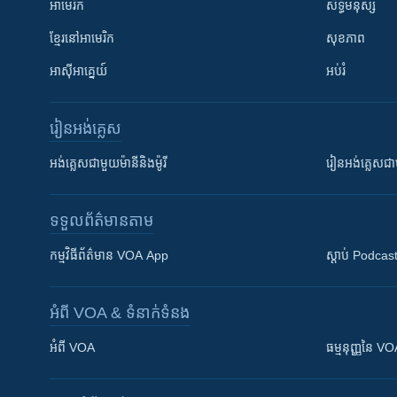
អាមេរិក
សិទ្ធិមនុស្ស
ខ្មែរ​នៅអាមេរិក
សុខភាព
អាស៊ីអាគ្នេយ៍
អប់រំ
រៀន​​អង់គ្លេស
អង់គ្លេស​ជាមួយ​ម៉ានី​និង​ម៉ូរី
រៀន​​​​​​អង់គ្លេ
ទទួល​ព័ត៌មាន​តាម
កម្មវិធី​ព័ត៌មាន VOA App
ស្តាប់ Podcas
អំពី​ VOA & ទំនាក់ទំនង
អំពី​ VOA
ធម្មនុញ្ញ​នៃ V