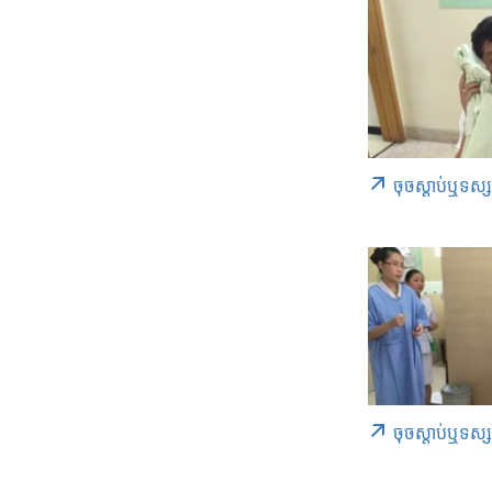
ចុច​​ស្តាប់​ឬ​ទស្
ចុច​​ស្តាប់​ឬ​ទស្