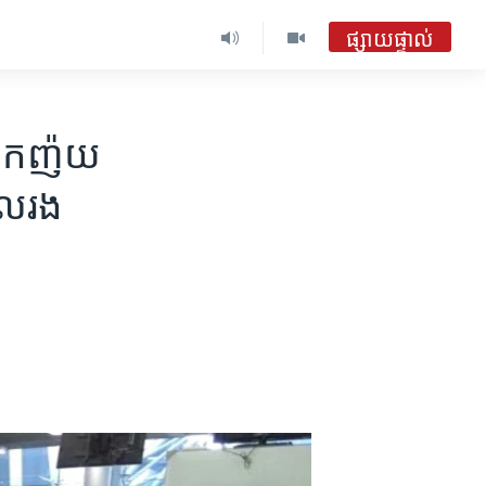
ផ្សាយផ្ទាល់
ោក​ញ៉យ
ល​រង​