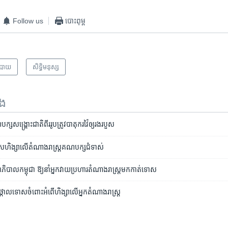
Follow us
បោះពុម្ព
បាយ
សិទ្ធិ​មនុស្ស
ទង
សង្គ្រោះ​ជាតិ​ពីរ​រូប​ត្រូវ​បាតុករ​វ៉ៃ​ឲ្យ​រង​របួស
ស​ហិង្សា​លើ​តំណាង​រាស្ត្រ​គណបក្ស​ជំទាស់
ាភិបាល​កម្ពុជា ឱ្យ​នាំ​អ្នក​វាយប្រហារ​តំណាងរាស្ត្រ​មក​កាត់ទោស
្កោលទោស​ចំពោះ​អំពើ​ហិង្សា​លើ​អ្នក​តំណាង​រាស្ត្រ