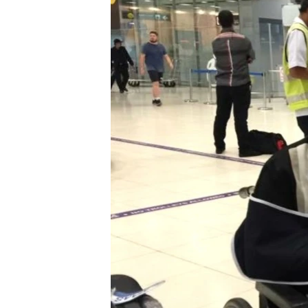
រចនា
សម្ព័ន្ធ​
រំលង​
និង​
ចូល​
ទៅ​
កាន់​
ទំព័រ​
ស្វែង​
រក