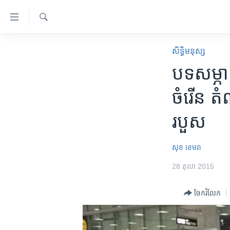
ភ្ជាប់​
ទៅ​
គេហទំព័រ​
ស្វែង​
កម្ពុជា
រក
សិទ្ធិ​មនុស្ស
ទាក់ទង
អន្តរជាតិ
បទសម្ភ
រំលង​
និង​
អាមេរិក
ចំរើន​ ​
ចូល​
ចិន
ទៅ​​
របួស
ទំព័រ​
ហេឡូវីអូអេ
ព័ត៌មាន​​
កម្ពុជាច្នៃប្រតិដ្ឋ
តែ​
សុខ ខេមរា
ម្តង
ព្រឹត្តិការណ៍ព័ត៌មាន
28 តុលា 2015
រំលង​
ទូរទស្សន៍ / វីដេអូ​
និង​
ចែករំលែក
ចូល​
វិទ្យុ / ផតខាសថ៍
ទៅ​
កម្មវិធីទាំងអស់
ទំព័រ​