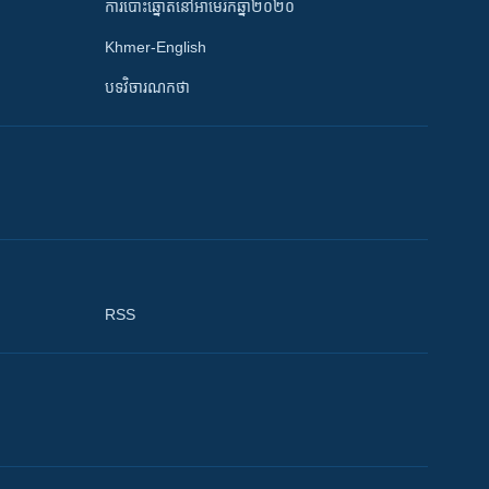
ការបោះឆ្នោតនៅអាមេរិកឆ្នាំ២០២០
Khmer-English
បទវិចារណកថា
RSS