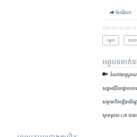
ចែករំលែក
This item is part of
កម្ពុជា
នយោ
អត្ថបទ​ទាក់
តំណាងរាស្ត្រ​គណបក្ស​
សង្គម​ស៊ីវិល​ថ្កោល​ទោ
សម្ពាធ​កើន​ឡើង​លើ​រដ្ឋ
ស្ថានទូត​ស.រ.អា.​បាន​ថ