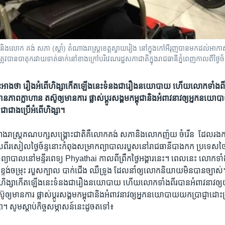
ង​លោក​ គង់ សភា​ (ស្តាំ) តំណាង​រាស្ត្រ​ខេត្ត​ស្វាយរៀង​ នៅ​ក្នុង​កៅអី​រុញ​​បាន​មក​ដល់​អាកាស
វ​បាន​​បាតុករ​វាយ​ទាត់​ធាក់​នៅ​ខាង​ក្រៅ​បរិវេណ​​រដ្ឋសភា​ជាតិ​ក្នុង​រាជធានី​ភ្នំពេញ​កាល​ពី​ថ្ងៃ
អាង​ថា ​រឿង​អំពើ​ហិង្សា​កើត​ឡើង​នេះ​ទំនង​ជារឿង​នយោបាយ ​ហើយ​លោក​ទាំងពីរ​បា
ន​ភាព​ក្លាហាន​ តស៊ូ​ឲ្យ​មាន​ការ​ ផ្លាស់ប្តូរ​សង្គម​កម្ពុជា​និង​អំពាវនាវ​ឲ្យ​អ្នក​នយោ
ជាជាង​​ប្រើ​អំពើហិង្សា។
ាង​រាស្ត្រ​គណបក្ស​សង្គ្រោះជាតិ​គឺ​លោកគង់ សភា​និង​លោក​ញ៉យ ចំរើន​ ​ ដែល​រង​ការ
ាលពី​រសៀល​ថ្ងៃច័ន្ទ​នោះ​កំពុង​សម្រាក​ព្យាបាល​របួស​នៅ​រាជធានី​បាងកក​ ​ប្រទេស
្យាបាល​នៅ​មន្ទីរពេទ្យ ​Phyathai កាលពី​ព្រឹក​ថ្ងៃ​អង្គារ​នេះ។ ​ពេលនេះ លោកទ
ទង់​ចម្រុះ ​របួស​ក្បាល បាក់ជើង ​ឈឺទ្រូង​ ​ដែល​នាំ​ឲ្យ​លោក​និយាយ​មិន​បានច្បា
​ហិង្សា​កើត​ឡើង​នេះ​ទំនង​ជារឿង​នយោបាយ ​ហើយ​លោក​ទាំងពីរ​បាន​អំពាវនាវ​ឲ្យយ
ូ​ឲ្យ​មាន​ការ​ ផ្លាស់ប្តូរ​សង្គម​កម្ពុជា​និង​អំពាវនាវ​ឲ្យ​អ្នក​នយោបាយ​យក​ប្រាជ្ញា​ដ
។ ​សូម​ស្តាប់​កិច្ច​សម្ភាសន៍​នេះ​ដូច​តទៅ៖