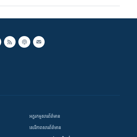
អក្ខរកម្មសារព័ត៌មាន
សេរីភាពសារព័ត៌មាន