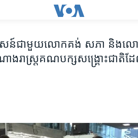
ាសន៍ជាមួយ​លោក​គង់ សភា និង​ល
តំណាង​រាស្ត្រ​គណបក្ស​សង្គ្រោះ​ជាតិដែ