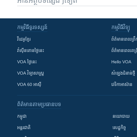
អានអត្ថបទផ្សេងៗទៀត
កម្មវិធី​ទូរទស្សន៍
កម្មវិធី​វិទ្យុ
វីដេអូ​ខ្មែរ
ព័ត៌មាន​ពេល​ព្រឹ
វ៉ាស៊ីនតោន​ថ្ងៃ​នេះ
ព័ត៌មាន​​ពេល​រាត្រ
VOA ថ្ងៃនេះ
Hello VOA
VOA ​វិទ្យាសាស្ត្រ
សំឡេង​ជំនាន់​ថ្មី
VOA 60 អាស៊ី
វេទិកា​អាស៊ាន
ព័ត៌មាន​តាមប្រធានបទ​
កម្ពុជា
នយោបាយ
អន្តរជាតិ
សេដ្ឋកិច្ច