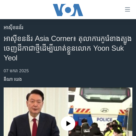
ភ្ជាប់​
ទៅ​
គេហទំព័រ​
អាស៊ីខនន័រ
កម្ពុជា
ទាក់ទង
អាស៊ីខនន័រ Asia Corner៖ តុលាការ​កូរ៉េខាងត្បូង​
រំលង​
អន្តរជាតិ
ចេញ​ដីកា​ជាថ្មី​ដើម្បី​ឃាត់ខ្លួន​លោក Yoon Suk
និង​
អាមេរិក
Yeol
ចូល​
ទៅ​​
ចិន
07 មករា 2025
ទំព័រ​
ហេឡូវីអូអេ
ព័ត៌មាន​​
នីណា យេង
តែ​
កម្ពុជាច្នៃប្រតិដ្ឋ
ម្តង
ព្រឹត្តិការណ៍ព័ត៌មាន
រំលង​
និង​
ទូរទស្សន៍ / វីដេអូ​
ចូល​
វិទ្យុ / ផតខាសថ៍
ទៅ​
No media source currently available
ទំព័រ​
កម្មវិធីទាំងអស់