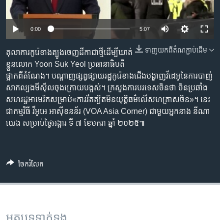
រចនា
សម្ព័ន្ធ​
Khmer English
រំលង​
Auto
0:00
5:07
និង​
បណ្តាញ​សង្គម
240p
ចូល​
ទាញ​យក​ពី​តំណភ្ជាប់​ដើម
តុលាការកូរ៉េខាងត្បូងចេញដីកាជាថ្មីដើម្បីឃាត់
ទៅ​
360p
ខ្លួនលោក Yoon Suk Yeol ប្រធានាធិបតី
កាន់​
ផ្អាកពីតំណែង។ បណ្តាញផ្សព្វផ្សាយរដ្ឋកូរ៉េខាងជើងបង្ហាញវីដេអូនៃការបាញ់
480p
ទំព័រ​
Auto
240p
360p
480p
សាកល្បងមីស៊ីលចុងក្រោយបង្អស់។ ក្រសួងការបរទេសចិនថា ចិនប្រឆាំង
ភាសា
ស្វែង​
720p
សហរដ្ឋអាមេរិកសម្រាប់«ការរឹតត្បិតមិនយុត្តិធម៌លើសហគ្រាសចិន»។ នេះ
រក
720p
1080p
ជាកម្មវិធី វីអូអេ អាស៊ីខនន័រ (VOA Asia Corner) ជាមួយអ្នកនាង នីណា
1080p
យេង សម្រាប់ថ្ងៃអង្គារ ទី ៧ ខែមករា ឆ្នាំ ២០២៥៕
ចែករំលែក
អត្ថបទ​ទាក់ទង