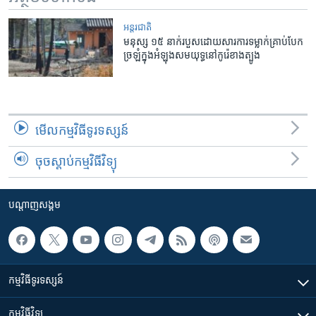
អន្តរជាតិ
មនុស្ស ១៥ នាក់របួសដោយសារការទម្លាក់គ្រាប់បែក
ច្រឡំក្នុងអំឡុងសមយុទ្ធនៅកូរ៉េខាងត្បូង
មើល​កម្មវិធី​ទូរទស្សន៍
ចុចស្តាប់កម្មវិធីវិទ្យុ
បណ្តាញ​សង្គម
កម្មវិធី​ទូរទស្សន៍
កម្មវិធី​វិទ្យុ