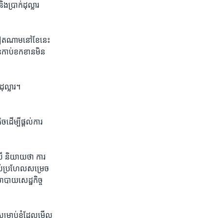
​ប្រាក់ដុល្លារ​
បស់​វៀតណាម​នៅខែនេះ​
់​កាប់​ខកខាន​មិន​
ុល្លារ។​
ដើម្បី​ផ្តល់​ការ
​ និយាយ​ថា​ ​ការ
ស់​ប្រហែល​សម្រេច​
ោបាយ​សេដ្ឋកិច្ច​
ម្រាប់​ខ្ញុំ​ដែល​មើល​