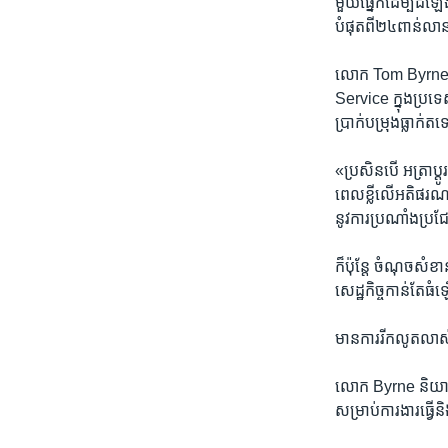
មួយផ្នែក​ដើម្បី​ដំឡើ
បំផុត​ពី​២៤​ពាន់លាន​ដ
លោក​ Tom Byrne​ ជា​
Service ​ក្នុង​ប្រទេ
ប្រាក់​បម្រុង​ធ្លាក់
«ប្រសិនបើ​ ​អត្រា​ប្
ពេល​ខ្លី​លើ​អតិផរណា​
នូវ​ការប្រណាំងប្រ
ក៏ប៉ុន្តែ​ ចំណុច​សំខាន់​
សេដ្ឋកិច្ច​កាន់តែ​ធំ
មាន​ការ​រីក​លូតលាស់​
លោក​ Byrne ​និយាយ
សម្រាប់ការងារ​ធ្វើ​និង