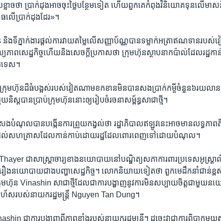
្លាច​ថា​ ​ប្រាក់​ដុង​អាច​ចុះថ្លៃ​បន្ថែម​ទៀត​ ​ហើយ​ពួកគេកំពុង​វិនិយោគទុន​លើ​មាស​និង
ធ​លើ​ប្រាក់​ដុង​ដែរ»។
 ​និង​ទីភ្នាក់ងារ​ផ្តល់​ការ​វាយ​តម្លៃ​លើ​សញ្ញា​ប័ណ្ណ​បាន​ទម្លាក់​អត្រា​ឥណទាន​រ
ល្យ​ភាពសេដ្ឋ​កិច្ច​ហើយនិង​សេចក្តីប្រកាស​ថា​ ​ក្រុមហ៊ុន​ស្ថាបនា​កប៉ាល់​ដែល​រដ្ឋ​កាន
​បរទេស។
រុមហ៊ុន​ដ៏ធំ​បង្អស់​របស់​វៀតណាម​ខកខាន​មិន​បាន​សង​ប្រាក់កម្ចី​ចំនួន​៦​រយលាន​ដ
យនិស្ត​បាន​ប្រាប់​ក្រុមហ៊ុន​នោះ​ឲ្យ​រៀបចំ​រចនាសម្ព័ន្ធ​សាជាថ្មី។
​បំណុល​បាន​បង្កើន​ការព្រួយ​កង្វល់​ថា​ ​រដ្ឋាភិបាល​ឥឡូវ​នេះ​អាច​មាន​លទ្ធភាពតិច​
វត្ថុ​ដល់​សហ​គ្រាស​ដែល​កាន់កាប់​ដោយ​រដ្ឋ​ដែល​ពោរពេញទៅដោយ​បំណុល។
l Thayer ​ជាសាស្រ្តាចារ្យ​ខាង​នយោបាយ​នៅ​បណ្ឌិត្យសភា​ការពារ​ប្រទេស​អូស្រ្តាលី
​រឿងនយោបាយ​ជាង​បញ្ហា​សេដ្ឋកិច្ច។ ​លោក​និយាយ​ទៀត​ថា​ ​ពួក​មេដឹកនាំ​ជាន់ខ្ព
ក្រុមហ៊ុន​ Vinashin ​សាជាថ្មី​ដែល​ជា​ការបង្ហាញ​នូវ​ការ​មិន​សប្បាយចិត្ត​ជាមួយ​នយ
់រហ័ស​របស់​នាយក​រដ្ឋមន្រ្តី​ Nguyen Tan Dung។
ashin ​ជា​ការបង្ហាញ​ពីភាពខ្លាំង​របស់​នាយក​រដ្ឋមន្រ្តី។ ​ដូច្នេះ​វា​ជា​ការពិបាក​មួយ​ស