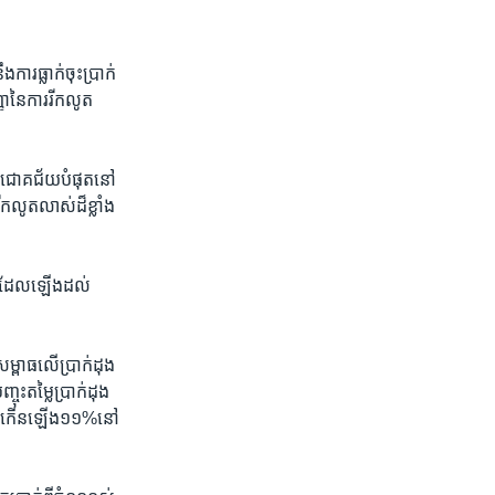
្លាក់​ចុះ​ប្រាក់​
ញានៃ​ការ​រីក​លូត
ោយ​ជោគជ័យ​បំផុត​នៅ
ីកលូតលាស់​ដ៏ខ្លាំង​
នេះ​ដែល​ឡើងដល់​
ាធ​លើ​ប្រាក់​ដុង ​
ះ​តម្លៃ​ប្រាក់ដុង​
់​បាន​កើនឡើង​១១%​នៅ