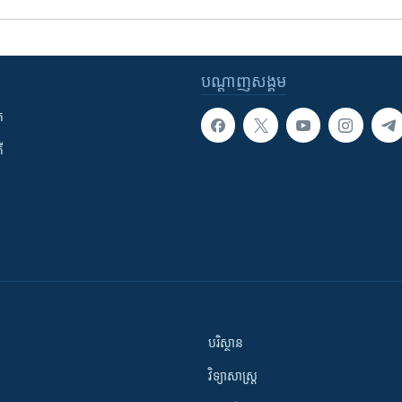
បណ្តាញ​សង្គម
ក
ី
បរិស្ថាន
វិទ្យាសាស្រ្ត