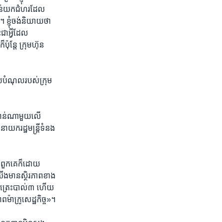
ាន់​យក​ជំហរ​ដែល​
្ញុំ​ចង់​និយាយ​ថា​ ​
​ជាអ្វី​ដែល​
ុន្តែ​ ក្រុមហ៊ុន​
ែល​បំណុល​របស់​ក្រុម
ខាន់​ណាមួយ​លើ​
យក​រដ្ឋមន្រ្តី​ទំនង​
​ពួកគេ​ក៏ដោយ​ ​
យើង​មាន​ស្ថិរភាព​ខាង​
​ត្រេះ​បាល់​៣​ ​ហើយ​
​ម៉ាក្រូ​សេដ្ឋកិច្ច»។