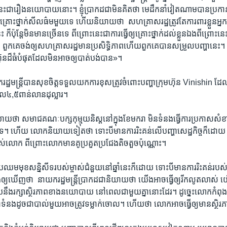
េះ​ជារឿង​នយោ​បាយ​នោះ។​ ខ្ញុំ​ប្រាកដ​ជា​មិន​គិត​ថា​ ​មេដឹកនាំ​វៀតណាមបាន​ប្រក
រោះថ្នាក់​សីលធ៌ម​មួយ​ទេ​ ហើយនិយាយ​ថា​ ​ សហ​គ្រាស​រដ្ឋត្រូវតែ​ការពារ​ខ្លួន​អ្នក។​ ខ
៏ប៉ុន្តែ​មិន​មាន​ច្រើនទេ​ ពីព្រោះ​នេះ​ជាការ​ធ្វើ​ឲ្យគ្រោះ​ថ្នាក់​ដល់​ខ្លួន​ឯង​ពីព្រោះ​នេះ
ពួកគេ​ចង់​ឲ្យ​សហ​គ្រាស​រដ្ឋ​មាន​ប្រសិទ្ធិភាព​ហើយ​ពួកគេ​បាន​សម្រួល​បញ្ហា​នេះ។ ក៏ប៉
ន​ដ៏​ធំ​បំផុត​ដែល​មិនអាច​ឲ្យ​បាត់បង់​បាន»។
រដ្ឋមន្រ្តី​បាន​សុខចិត្ត​ទទួលយក​ការខុសត្រូវ​ចំពោះ​បញ្ហា​ក្រុមហ៊ុន​ Vinishin ​ដ
ល​៤,៥​ពាន់លាន​ដុល្លារ។
​ថា​ ​សមាជ​គណៈបក្សកុម្មុយនិស្ត​នៅក្នុង​ខែមករា​ មិន​ទំនង​ធ្វើ​ការប្រកាស​សំ
ះទេ។​ ហើយ​ លោក​និយាយ​ទៀតថា​ ទោះបី​មាន​ការរិះគន់​លើ​បញ្ហា​សេដ្ឋកិច្ច​ក៏ដោយ​ នា
បស់​លោក​ ​ពីព្រោះ​លោក​មាន​គូប្រគួត​ប្រជែង​តិចតួច​ប៉ុណ្ណោះ។
រឈមមុខ​សន្និសីទ​របស់​ម្ចាស់​ជំនួយ​នៅឆ្នាំ​នេះ​ក៏ដោយ​ ​ទោះបី​មាន​ការរិះគន់​របស់
ំង​ឲ្យឃើញ​ថា​ ​ នាយក​រដ្ឋមន្រ្តី​ប្រាកដ​ជា​និយាយ​ថា​ ​យើង​អាច​ធ្វើ​ឲ្យរីក​លូតលាស់​ ​
ហើយនឹង​រក្សា​ស្ថិរភាព​ខាង​នយោ​បាយ​ ​នៅពេល​ជាមួយគ្នា​នោះ​ដែរ។​ ដូច្នេះ​លោក​កំពុង
វា​ទំនង​ដូច​ជាបាល់​មួយ​អាច​ត្រូវ​ទម្លាក់​ចោល។​ ហើយថា​ ​លោក​អាច​ធ្វើឲ្យ​មាន​ស្ថិរភាព