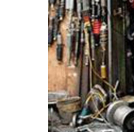
រចនា
សម្ព័ន្ធ​
រំលង​
និង​
ចូល​
ទៅ​
កាន់​
ទំព័រ​
ស្វែង​
រក