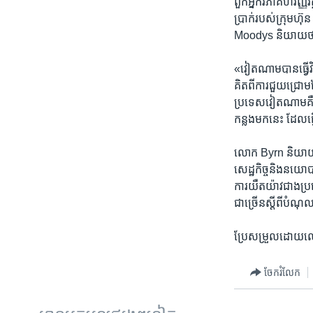
ពួកអ្នកវិភាគ​ហិរញ្ញ
ប្រាក់​របស់​ក្រុមហ៊ុន
Moodys ​និយាយថា ​
«វៀតណាម​បាន​ធ្វើ​វិធ
គិត​ពី​ការជួយជ្រោមជ
ប្រទេស​វៀតណាម​គឺ​ទំន
កន្លង​មកនេះ​ ដែល​ធ្
លោក​ Byrn ​និយាយ​ថា
សេដ្ឋកិច្ច​និង​នយោប
ការយឺតយ៉ាវ​ជាង​ប្រទ
ជាច្រើន​ស្តីពី​បំណុល​
ប្រែសម្រួល​ដោយលោ
ចែករំលែក