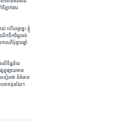
​ការ​ខកខាន​មិន​សង
ទីភ្នាក់ងារ​
ើយ​ដូច្នេះ​ ​ខ្ញុំ​
លើក​ទឹកចិត្ត​ដល់​
ី​ប៉ុន្មាន​ឆ្នាំ​
​លើ​ទិន្នន័យ​
្សព្វផ្សាយ​មាន​
យ​ទៀតថា​ ​ព័ត៌មាន​
​វិនិយោគ​ទុន​ដែរ។