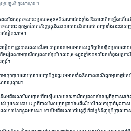
ូវ​មួយ​ក្នុង​ទីក្រុង​ហាណូយ។
េល​ដែល​ប្រទេស​នេះ​ប្រឈមមុខ​អតិផរណា​យ៉ាងខ្លាំង​ ឱនភាព​កើនឡើង​ហើយនឹង​ការធ
ក់​បរទេសនោះ​ ពួកអ្នកវិភាគ​ហិរញ្ញ​វត្ថុ​និង​នយោបាយ​និយាយ​ថា​ បញ្ហា​ទាំងនេះ​ជា​សញ្
​របស់​វៀតណាម។
ជារឿយ​ៗត្រូវ​បាន​គេ​សសើរ​ថា ​ជា​ប្រទេស​មួយ​មាន​សេដ្ឋកិច្ច​រើបឡើង​ប្រកប​ដ
សេដ្ឋកិច្ច​វៀតណាម​បាន​រីក​លូតលាស់​ប្រហែល​៦,៥%​ក្នុង​ឆ្នាំ​២០១០​ដែល​កំពុង​បន្ត​ការរ
ត្សរ៍។
​រក​មធ្យោបាយ​ដោះស្រាយ​បញ្ហា​ដ៏​ធ្ងន់ធ្ងរ​ រួមមាន​ទាំង​ឱនភាព​ពាណិជ្ជកម្ម​នៅឆ្នាំ​
់​លាន​ដុល្លាររ។
 និង​អតិផរណា​ដែល​បាន​កើត​ឡើង​ដោយសារ​ការរីក​លូតលាស់​សេដ្ឋកិច្ច​បាន​ដាក់​សម្ព
ស់​ប្រទេស​នោះ។​ រដ្ឋាភិបាល​ដែល​ត្រួតត្រា​យ៉ាង​តឹងរឹង​លើ​ចលនា​ប្រាក់ដុង​បាន​បញ្ចុ
ៈពេល​១៣​ខែ​កន្លង​មកនេះ។​ ទោះបី​អតិផរណា​នៅ​បន្ត​ក្តី​ ​ក៏​តម្លៃ​ទំនិញ​ប្រើប្រាស