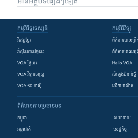
អានអត្ថបទផ្សេងៗទៀត
កម្មវិធី​ទូរទស្សន៍
កម្មវិធី​វិទ្យុ
វីដេអូ​ខ្មែរ
ព័ត៌មាន​ពេល​ព្រឹ
វ៉ាស៊ីនតោន​ថ្ងៃ​នេះ
ព័ត៌មាន​​ពេល​រាត្រ
VOA ថ្ងៃនេះ
Hello VOA
VOA ​វិទ្យាសាស្ត្រ
សំឡេង​ជំនាន់​ថ្មី
VOA 60 អាស៊ី
វេទិកា​អាស៊ាន
ព័ត៌មាន​តាមប្រធានបទ​
កម្ពុជា
នយោបាយ
អន្តរជាតិ
សេដ្ឋកិច្ច