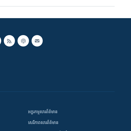
អក្ខរកម្មសារព័ត៌មាន
សេរីភាពសារព័ត៌មាន