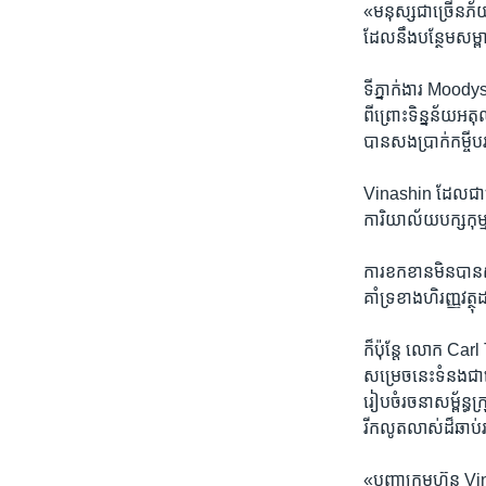
«មនុស្ស​ជាច្រើន​ភ័យខ
ដែលនឹងបន្ថែម​សម្ពា
ទីភ្នាក់ងារ​ Moodys
ពីព្រោះ​ទិន្នន័យ​អតុ
បាន​សងប្រាក់​កម្ចី
Vinashin ​ដែល​ជា​ក្
ការិយាល័យ​បក្ស​កុម្ម
ការ​ខកខាន​មិនបាន​សង
គាំទ្រ​ខាង​ហិរញ្ញ
ក៏ប៉ុន្តែ​ លោក​ Car
សម្រេច​នេះ​ទំនង​ជា
រៀបចំ​រចនាសម្ព័ន្ធ​
រីកលូតលាស់​ដ៏​ឆាប
«បញ្ហា​ក្រុមហ៊ុន​ Vin