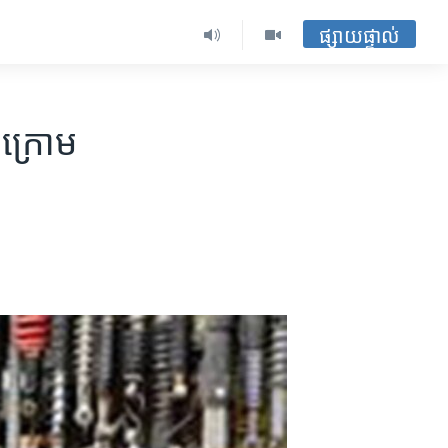
ផ្សាយផ្ទាល់
ៅក្រោម​