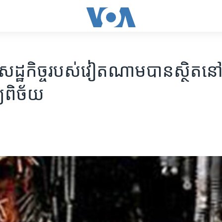
​សេដ្ឋកិច្ច​របស់​វៀតណាម​បាន​ស្ថិត​ន
្យ​ពិច័យ