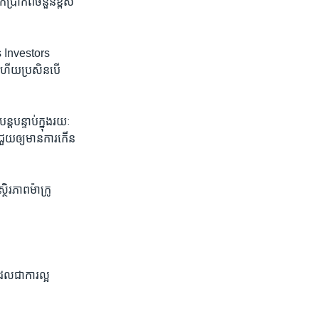
ាក់​ពី​ចំនួន​ខ្ពស់​
dys Investors
​ ​ហើយ​ប្រសិនបើ​
ត​បន្ទាប់​ក្នុង​រយៈ
​ជួយ​ឲ្យ​មាន​ការកើន​
្ថិរភាព​ម៉ាក្រូ​
ល​ជាការ​ល្អ​