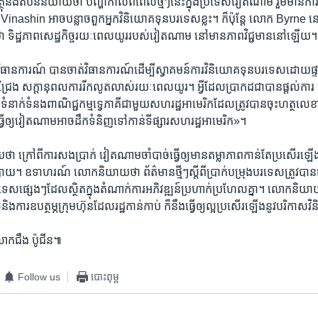
វត្ថុ​និង​តំបន់​និយាយ​ថា​ ​បញ្ហា​កាល​ពីពេលថ្មីៗ​នេះ​ក្នុង​ប្រទេស​វៀតណាម​ រួមមាន
​ ​Vinashin​ អាច​បន្លាច​ពួក​អ្នក​វិនិយោគទុន​បរទេស​ខ្លះ។ ​ក៏ប៉ុន្តែ​ ​លោក​ Byrne ​នៅ​
ទិដ្ឋភាព​សេដ្ឋកិច្ច​រយៈពេល​យូរ​របស់​វៀតណាម​ ​នៅមាន​ភាពវិជ្ជមាន​នៅ​ឡើយ។
ានការណ៍​ ​បាន​ចាត់វិធានការណ៍​ដើម្បី​ស្វាគមន៍​ការ​វិនិយោគទុន​បរទេស​ដោយ​ផ្ទាល់​ ​ហ
្រែង​ សក្តានុពល​ការរីក​លូតលាស់​រយៈ​ពេលយូរ។​ អ្វី​ដែល​ប្រាកដ​ជា​បាន​ផ្តល់​ការ 
ាក់ទំនង​ពាណិជ្ជ​កម្មទ្វេភាគី​ជាមួយ​សហ​រដ្ឋ​អាមេរិក​ដែល​ត្រូវ​បានចុះ​ហត្ថលេខា​កាលព
វើ​ឲ្យ​វៀតណាម​អាចដឹក​ទំនិញ​ទៅកាន់​ទីផ្សារ​សហ​រដ្ឋ​អាមេរិក»។
​ ​ក្រៅពី​ការសងប្រាក់​ ​វៀតណាម​ចាំបាច់​ធ្វើ​ឲ្យ​មាន​តម្លាភាព​កាន់​តែប្រសើរ​ឡើង
ាយ។​ ឧទាហរណ៍​ ​លោក​និយាយ​ថា​ ព័ត៌មាន​ថ្មីៗ​ស្តីពី​ប្រាក់​បម្រុងបរទេស​ត្រូវបាន​ផ
េស​ផ្សេងៗ​ដែល​ស្ថិត​ក្នុង​តំណាក់ការ​អភិវឌ្ឍន៍​ប្រហាក់​ប្រហែល​គ្នា។ លោក​និយា
និង​ការ​ឧបត្ថម្ភ​ក្រុមហ៊ុន​ដែល​រដ្ឋកាន់កាប់​ ​ក៏នឹង​ធ្វើ​ឲ្យ​ល្អ​ប្រសើរ​ឡើង​នូវ​បរិកាស
ក​ជឹង ប៉ូជីន៕
Follow us
បោះពុម្ព