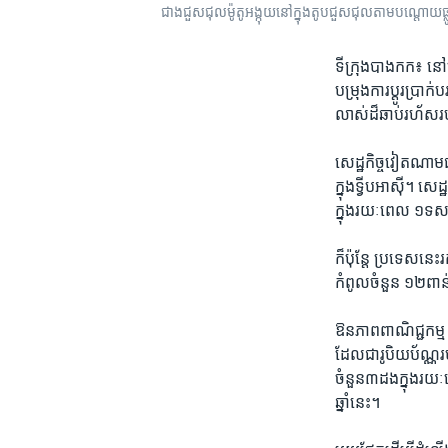
ជាង​ជួសជុល​ម៉ូតូ​អង្កុយ​នៅក្នុង​តូប​ជួសជុល​តាម​បណ្តោយ​ផ្ល
ទីក្រុងបាងកក៖ នៅព
បម្រុង​ការប្តូរ​ប្រា
លាស់​ដ៏ឆាប់​រហ័ស
សេដ្ឋកិច្ច​វៀតណាម​
ក្នុង​ទ្វីប​អាស៊ី។​ 
ក្នុង​រយៈពេល ​១​ទសវ
ក៏ប៉ុន្តែ​ ប្រទេសនេះ
កំពូល​ចំនួន ​១២​ពាន
ឱនភាព​ពាណិជ្ជកម្ម​
ដែល​ជា​រូបិយប័ណ្ណ​រប
ចំនួន​៣​ដង​ក្នុង​រយ
ឆ្នាំ​នេះ។