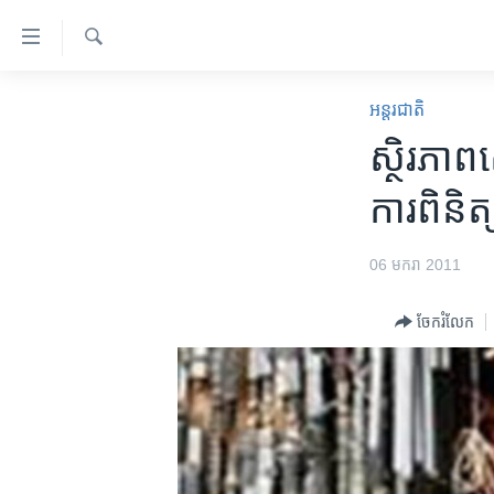
ភ្ជាប់​
ទៅ​
គេហទំព័រ​
ស្វែង​
កម្ពុជា
រក
អន្តរជាតិ
ទាក់ទង
អន្តរជាតិ
ស្ថិរភាព
រំលង​
និង​
អាមេរិក
ការ​ពិនិត
ចូល​
ចិន
ទៅ​​
ទំព័រ​
ហេឡូវីអូអេ
06 មករា 2011
ព័ត៌មាន​​
កម្ពុជាច្នៃប្រតិដ្ឋ
តែ​
ចែករំលែក
ម្តង
ព្រឹត្តិការណ៍ព័ត៌មាន
រំលង​
ទូរទស្សន៍ / វីដេអូ​
និង​
ចូល​
វិទ្យុ / ផតខាសថ៍
ទៅ​
កម្មវិធីទាំងអស់
ទំព័រ​