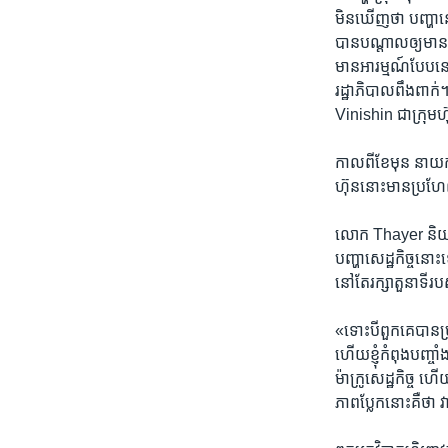
មិនឃើញ​ថា​ ​បញ្ហាន
បាន​បណ្តាល​ឲ្យមាន​គ្
មាន​អារម្មណ៍​បែបនេះ​ ក
រដ្ឋាភិបាល​ពឹងពាក់។ 
Vinishin ជាក្រុមហ៊ុ
កាលពី​ខែ​មុន​ ​នាយក
ហ៊ុន​នោះ​មាន​ប្រហែ
លោក​ Thayer ​និយាយ
បញ្ហា​សេដ្ឋកិច្ច​នោ
នៅតែ​រក្សា​តួនាទី​រ
«ទោះបី​ពួកគេ​បាន​ប្
ហើយ​ខ្ញុំ​កំពុង​បញ្ចា
ម៉ាក្រូ​សេដ្ឋកិច្ច​ 
ភាព​ប្លែក​នោះ​គឺថា​ 