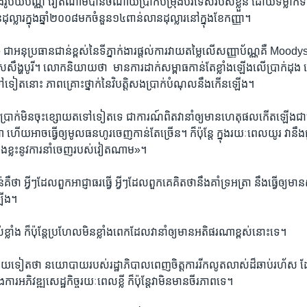
ង​រូបិយប័ណ្ណ​ វៀតណាម​បាន​ចំណាយ​ប្រាក់​បម្រុង​បរទេស​របស់​ខ្លួន​ ដោយ​ទម្លាក់​ទឹក​ប្រ
ុល្លារ​ក្នុង​ឆ្នាំ​២០០៨​មក​ចំនួន​១៤​ពាន់​លាន​ដុល្លារ​នៅ​ក្នុង​ខែ​កញ្ញា។
អនុ​ប្រធាន​ជាន់ខ្ពស់​នៃ​ទីភ្នាក់ងារ​ផ្តល់​ការ​វាយតម្លៃ​លើ​សញ្ញា​ប័ណ្ណ​គឺ​ Moo
ស​សឹង្ហបូរី។​ លោក​និយាយ​ថា​ ​ ​មាន​ការដាក់​សម្ពាធកាន់​តែខ្លាំង​ឡើង​លើ​ប្រាក់ដុង
​ត​ទៅ​ទៀត​នោះ​ ​ភាពគ្រោះថ្នាក់​នៃ​វិបត្តិ​សង​ប្រាក់​បំណុលនឹងកើន​ឡើង។
តូរ​ប្រាក់​មិន​ចុះ​ខ្សោយ​តទៅទៀត​ទេ​ ជាការណ៍ពិត​វា​នាំឲ្យ​មាន​ហេតុផល​កើតឡើង​ជា​បន្
 ​ហើយ​អាច​ធ្វើ​ឲ្យ​មូលធន​ហូរចេញ​កាន់តែ​ច្រើន។​ ក៏ប៉ុន្តែ​ ក្នុង​រយៈពេល​យូរ​ ​វា​នឹង
ជែង​ខ្លះនូវ​ការនាំចេញ​របស់​វៀតណាម»។
គឺ​ថា​ ​អ្វីៗ​ដែល​ពួកអាជ្ញាធរ​ធ្វើ​ ​អ្វីៗ​ដែល​ពួកគេ​គិត​ថា​នឹង​គាំទ្រ​អត្រា​ ​នឹង​ធ្វើ​ឲ្យ​មាន​ស
​ឡើង។
ខ្លាំង​ ​ក៏ប៉ុន្តែ​ប្រហែល​មិន​ខ្លាំងពេក​ដែល​វា​នាំឲ្យ​មាន​អតិផរណា​ខ្ពស់​នោះទេ។
​ទៀត​ថា​ ​នយោបាយ​របស់​រដ្ឋាភិបាលពេញចិត្ត​ការរីក​លូតលាស់​ដ៏​ឆាប់រហ័ស​ ដែ
​ការអភិវឌ្ឍសេដ្ឋ​កិច្ចរយៈពេល​ខ្លី​ ​ក៏ប៉ុន្តែ​វា​មិន​មាន​ចីរភាព​ទេ។