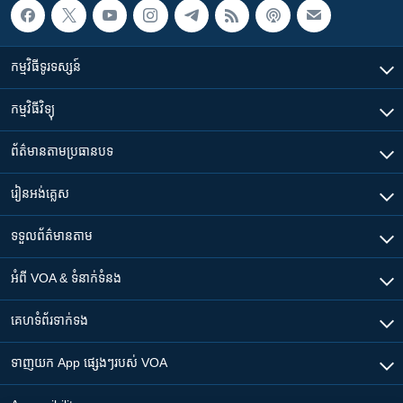
កម្មវិធី​ទូរទស្សន៍
កម្មវិធី​វិទ្យុ
ព័ត៌មាន​តាមប្រធានបទ​
រៀន​​អង់គ្លេស
ទទួល​ព័ត៌មាន​តាម
អំពី​ VOA & ទំនាក់ទំនង
គេហទំព័រ​​ទាក់ទង
ទាញយក​ App ផ្សេងៗ​របស់​ VOA