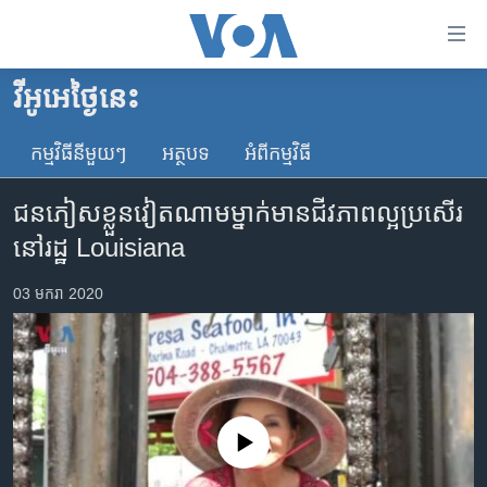
ភ្ជាប់​
ទៅ​
គេហទំព័រ​
វីអូអេថ្ងៃនេះ
កម្ពុជា
ទាក់ទង
រំលង​
កម្មវិធី​នីមួយៗ
អត្ថបទ​
អំពី​កម្មវិធី​
អន្តរជាតិ
និង​
អាមេរិក
ចូល​
ជន​ភៀស​ខ្លួន​វៀតណាម​ម្នាក់​មាន​ជីវភាព​ល្អ​ប្រសើរ​
ទៅ​​
ចិន
នៅ​រដ្ឋ Louisiana
ទំព័រ​
ហេឡូវីអូអេ
ព័ត៌មាន​​
03 មករា 2020
តែ​
កម្ពុជាច្នៃប្រតិដ្ឋ
ម្តង
ព្រឹត្តិការណ៍ព័ត៌មាន
រំលង​
និង​
ទូរទស្សន៍ / វីដេអូ​
ចូល​
វិទ្យុ / ផតខាសថ៍
ទៅ​
No media source currently available
ទំព័រ​
កម្មវិធីទាំងអស់