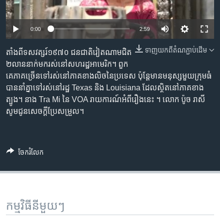
រចនា
សម្ព័ន្ធ​
Khmer English
រំលង​
0:00
2:59
និង​
បណ្តាញ​សង្គម
ចូល​
ទាញ​យក​ពី​តំណភ្ជាប់​ដើម
តាំង​ពី​ទសវត្សរ៍​១៩៧០ ជនជាតិ​វៀតណាម​​ជិត​
ទៅ​
២​​​លាន​នាក់​មក​រស់​នៅ​សហរដ្ឋ​អាមេរិក។ ពួក​
កាន់​
គេ​ភាគ​ច្រើន​ទៅ​រស់​នៅ​ភាគ​ខាង​លិច​នៃ​ប្រទេស​ ប៉ុន្តែ​មាន​មនុស្ស​មួយ​ក្រុម​ធំ​
ទំព័រ​
បាន​​នាំ​គ្នា​ទៅ​រស់​នៅ​រដ្ឋ​​ Texas និង Louisiana ដែល​ស្ថិត​នៅ​ភាគ​ខាង​
ភាសា
ស្វែង​
ត្បូង។ នាង Tra Mi នៃ​ VOA ​រាយការណ៍​អំពី​រឿង​នេះ ។ លោក ប៉ូច រាសី
រក
សូម​ជូន​សេចក្តី​ប្រែ​សម្រួល។
ចែករំលែក
កម្មវិធី​នីមួយៗ