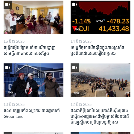
15 មីនា 2025
14 មីនា 2025
តន្ត្រីករ​អ៊ុយក្រែន​នៅ​អាមេរិក​បង្ហាញ​
សេដ្ឋកិច្ច​អាមេរិក​ស្ថិត​ក្នុង​ភាពស្រពិច
សាមគ្គីភាព​តាម​រយៈ​ការសម្តែង
ស្រពិល​ដោយសារ​រឿង​ពន្ធគយ
13 មីនា 2025
12 មីនា 2025
គណបក្ស​ប្រឆាំង​ឈ្នះ​ការបោះឆ្នោត​នៅ
ជនជាតិ​អ៊ីស្រាអែល​ប្រកាន់​តឹងរ៉ឹង​គ្រោង​
Greenland
បង្កើត​«អាជ្ញាធរ‍»​ដើម្បី​បម្លាស់​ទី​ជនជាតិ​
ប៉ាឡេស្ទីន​ចេញពី​ហ្កាហ្សា​ឱ្យ​អស់