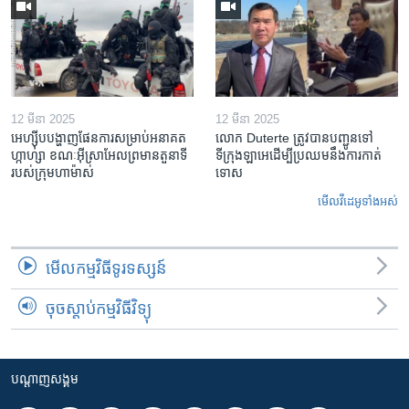
12 មីនា 2025
12 មីនា 2025
អេហ្ស៊ីប​បង្ហាញ​ផែនការ​សម្រាប់​អនាគត​
លោក Duterte ត្រូវ​បាន​បញ្ជូនទៅ
ហ្កាហ្សា ខណៈ​អ៊ីស្រាអែល​ព្រមាន​តួនាទី​
ទីក្រុងឡាអេ​ដើម្បី​ប្រឈម​នឹង​ការកាត់
របស់​ក្រុម​ហាម៉ាស់
ទោស
មើល​វីដេអូ​ទាំង​អស់
មើល​កម្មវិធី​ទូរទស្សន៍
ចុចស្តាប់កម្មវិធីវិទ្យុ
បណ្តាញ​សង្គម