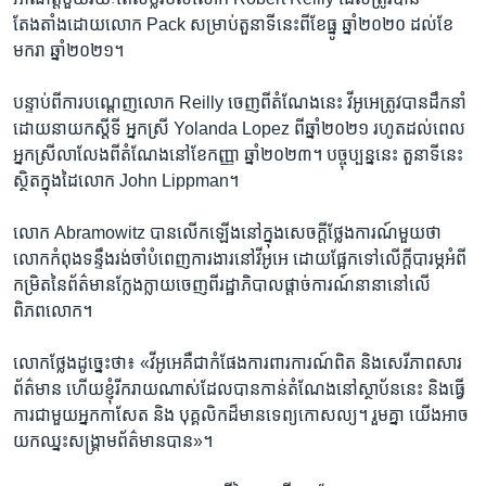
តែងតាំង​ដោយ​លោក Pack សម្រាប់​តួនាទី​នេះ​ពី​ខែធ្នូ ឆ្នាំ២០២០ ដល់​ខែ
មករា ឆ្នាំ២០២១។
បន្ទាប់ពី​ការបណ្ដេញ​លោក ​Reilly ចេញ​ពីតំណែង​នេះ វីអូអេ​ត្រូវបាន​ដឹកនាំ​
ដោយ​នាយក​ស្ដីទី អ្នកស្រី Yolanda Lopez ពី​ឆ្នាំ​២០២១ រហូត​ដល់ពេល​
អ្នកស្រី​លាលែង​ពីតំណែងនៅ​ខែកញ្ញា ឆ្នាំ២០២៣។​ បច្ចុប្បន្ន​នេះ តួនាទី​នេះ​
ស្ថិត​ក្នុង​ដៃ​លោក John Lippman។
លោក Abramowitz បាន​លើក​ឡើង​នៅក្នុង​សេចក្ដីថ្លែងការណ៍​មួយថា​
លោក​កំពុង​ទន្ទឹង​រង់ចាំ​បំពេញ​ការងារ​នៅ​វីអូអេ ដោយផ្អែក​ទៅលើ​ក្ដីបារម្ភ​អំពី​
កម្រិត​នៃ​ព័ត៌មាន​ក្លែងក្លាយ​ចេញ​ពី​រដ្ឋាភិបាលផ្ដាច់ការណ៍​នានា​នៅ​លើ​
ពិភពលោក។
លោកថ្លែង​ដូច្នេះ​ថា៖ «វីអូអេ​គឺជា​កំផែងការពារ​ការណ៍​ពិត និង​សេរីភាព​សារ
ព័ត៌មាន ហើយ​ខ្ញុំ​រីករាយ​ណាស់​ដែល​បាន​កាន់​តំណែង​នៅ​ស្ថាប័ននេះ និង​ធ្វើ
ការ​ជាមួយ​អ្នកកាសែត និង បុគ្គលិក​ដ៏មាន​ទេព្យកោសល្យ​។ ​រួមគ្នា​ យើង​អាច​
យក​ឈ្នះ​សង្គ្រាម​ព័ត៌មាន​បាន»។