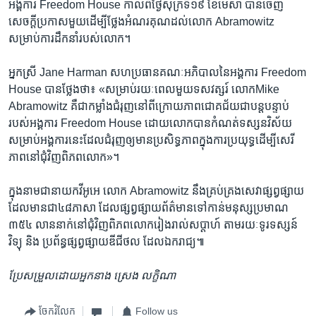
អង្គការ​ Freedom House កាលពី​ថ្ងៃ​សុក្រ​ទី១៩ ខែមេសា បាន​ចេញ​
សេចក្ដីប្រកាស​មួយ​ដើម្បី​ថ្លែង​អំណរគុណ​ដល់​លោក Abramowitz​
សម្រាប់​ការដឹកនាំ​របស់​លោក។
អ្នកស្រី Jane Harman សហប្រធាន​គណៈ​អភិបាល​នៃអង្គការ Freedom
House បានថ្លែងថា៖ «សម្រាប់​រយៈ​ពេល​មួយ​ទសវត្សរ៍ ​លោកMike
Abramowitz គឺជា​កម្លាំង​ជំរុញ​នៅ​ពីក្រោយ​ភាពជោគជ័យ​ជាបន្ត​បន្ទាប់​
របស់​អង្គការ Freedom House ដោយ​លោក​បាន​កំណត់​ទស្សនវិស័យ​
សម្រាប់​អង្គការ​នេះ​ដែល​ជំរុញ​ឲ្យមាន​ប្រសិទ្ធភាព​ក្នុងការ​ប្រយុទ្ធ​ដើម្បី​សេរី
ភាព​នៅ​ជុំវិញ​ពិភពលោក»។
ក្នុងនាម​ជា​នាយក​វីអូអេ លោក Abramowitz នឹង​គ្រប់គ្រង​សេវា​ផ្សព្វផ្សាយ​
ដែល​មានជា​៤៨​ភាសា ដែល​ផ្សព្វផ្សាយ​ព័ត៌មាន​ទៅ​កាន់​មនុស្ស​ប្រមាណ
៣៥៤ លាន​នាក់​នៅ​ជុំវិញ​ពិភពលោក​រៀងរាល់​សប្ដាហ៍ តាមរយៈ​ទូរទស្សន៍
វិទ្យុ និង ប្រព័ន្ធផ្សព្វផ្សាយ​ឌីជីថល​ ដែល​ឯករាជ្យ៕
ប្រែសម្រួលដោយអ្នកនាង ស្រេង លក្ខិណា
ចែករំលែក
Follow us