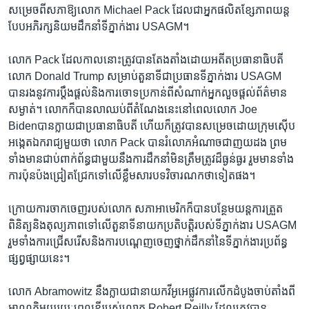
សម្រេច​ពី​សភា​ឱ្យ​លោក Michael Pack ដែលជា​អ្នក​ផលិត​ខ្សែភាពយន្ត​
បែប​អភិរក្ស​និយម​ដឹកនាំ​ទីភ្នាក់ងារ USAGM។
លោក​ Pack​ ដែលកាលនោះ​ត្រូវបាន​តែងតាំង​ដោយអតីតប្រធានាធិបតី
លោក Donald Trump សម្រាប់​តួនាទី​ជា​ប្រធាន​ទីភ្នាក់ងារ USAGM
បានរងនូវ​ការ​ប្ដឹងផ្ដល់​និង​ការ​ចោទប្រកាន់​ពី​សំណាក់​អ្នកលួច​ផ្តល់​ព័ត៌មាន​
សម្ងាត់។ លោក​ក៏បាន​លាឈប់​ពី​តំណែង​នេះ​នៅ​ពេល​លោក​ Joe
Bidenបាន​ក្លាយ​ជា​ប្រធានាធិបតី​ ហើយ​ក៏ត្រូវបាន​សម្រេច​ដោយ​ក្រុម​ស៊ើប
អង្កេត​ឯករាជ្យ​មួយ​ថា លោក Pack បាន​រំលោភ​អំណាច​ជា​ញយដង​ ព្រម
ទាំង​មាន​ជាប់​ពាក់​ព័ន្ធ​ជាមួយ​នឹង​ការដឹកនាំ​មិនត្រឹម​ត្រូវ​ដ៏ធ្ងន់ធ្ងរ រួមមាន​ទាំង
ការ​ប៉ុនប៉ង​ជ្រៀតជ្រែក​ទៅលើ​ខ្លឹមសារ​បទវិចារណកថា​ទៀត​ផង។
ក្រោយ​ការចាកចេញ​របស់​លោក សភា​អាមេរិក​ក៏បាន​បន្ថែម​យន្តការ​ត្រួត
ពិនិត្យនិង​តុល្យភាព​ទៅលើ​តួនាទី​នាយក​ប្រតិបត្តិ​របស់​ទីភ្នាក់ងារ USAGM​
រួមទាំង​ការ​ជ្រើសរើស​និង​ការ​បណ្ដេញ​ចេញ​ថ្នាក់ដឹកនាំ​នៃ​ទីភ្នាក់ងារ​ប្រព័ន្ធ​
ផ្សព្វផ្សាយ​នេះ។
លោក Abramowitz នឹង​ក្លាយជា​នាយក​វីអូអេ​ផ្លូវការ​លើក​ដំបូង​ចាប់តាំង​ពី​
អាណត្តិ​មួយ​រយៈ​ពេល​ខ្លី​របស់​លោក Robert Reilly ដែល​ត្រូវបាន​