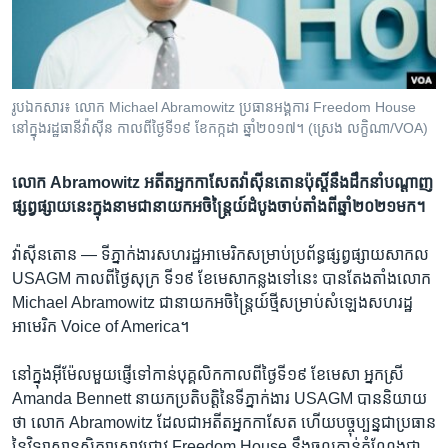
រចនា
សម្ព័ន្ធ​
Khmer English
រំលង​
និង​
បណ្តាញ​សង្គម
ចូល​
រូបឯកសារ៖ លោក Michael Abramowitz ​ប្រធាន​អង្គការ Freedom House
ទៅ​
នៅ​ក្នុង​រដ្ឋធានី​វ៉ាស៊ីន កាលពី​ថ្ងៃ​ទី១៩ ខែ​កក្កដា ឆ្នាំ២០១៧។ (ស្រេង លក្ខិណា/VOA)
កាន់​
ទំព័រ​
ភាសា
លោក Abramowitz អតីត​អ្នក​កាសែត​វ៉ាស៊ីនតោនប៉ុស្តិ៍​នឹង​ដឹកនាំ​បណ្ដាញ​
ស្វែង​
ផ្សព្វផ្សាយ​នេះ​ក្នុងនាម​ជា​នាយក​អចិន្ត្រៃយ៍​ដំបូង​ចាប់តាំង​ពី​ឆ្នាំ​២០២១​មក។
រក
វ៉ាស៊ីនតោន —
ទីភ្នាក់ងារ​សហរដ្ឋ​អាមេរិក​សម្រាប់​ប្រព័ន្ធផ្សព្វផ្សាយ​សាកល ​
USAGM កាលពី​ថ្ងៃ​សុក្រ ទី១៩ ខែមេសា​កន្លង​ទៅ​នេះ បាន​តែងតាំង​លោក
Michael Abramowitz ជា​នាយក​អចិន្ត្រៃយ៍​ថ្មី​សម្រាប់​សំឡេង​សហរដ្ឋ​
អាមេរិក Voice of America។
នៅក្នុងអ៊ីម៉ែល​មួយ​ផ្ញើ​ទៅកាន់​បុគ្គលិក​កាលពី​ថ្ងៃ​ទី១៩ ខែមេសា​ អ្នកស្រី
Amanda Bennett នាយក​ប្រតិបត្តិ​នៃ​ទីភ្នាក់ងារ USAGM បាននិយាយ​
ថា លោក Abramowitz ដែលជា​អតីត​អ្នកកាសែត ហើយ​បច្ចុប្បន្ន​ជា​ប្រធាន​
នៃ​វិទ្យាស្ថានសិក្សា​ស្រាវជ្រាវ​ Freedom House នឹង​ចូលកាន់​តំណែង​ជា