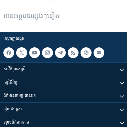
អានអត្ថបទផ្សេងៗទៀត
បណ្តាញ​សង្គម
កម្មវិធី​ទូរទស្សន៍
កម្មវិធី​វិទ្យុ
ព័ត៌មាន​តាមប្រធានបទ​
រៀន​​អង់គ្លេស
ទទួល​ព័ត៌មាន​តាម