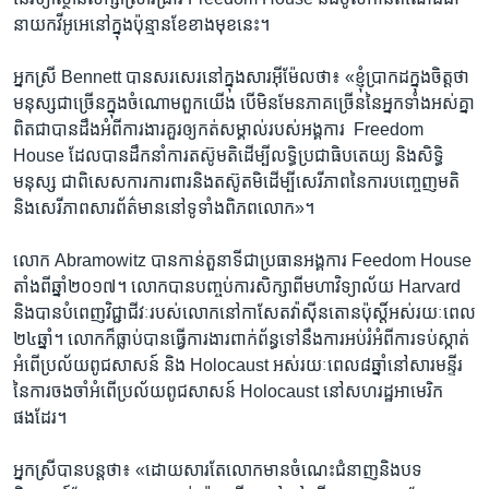
នាយក​វីអូអេ​នៅ​ក្នុង​ប៉ុន្មាន​ខែ​ខាងមុខ​នេះ។
អ្នកស្រី​ Bennett បានសរសេរ​នៅ​ក្នុង​សារអ៊ីម៉ែល​ថា៖ «ខ្ញុំ​ប្រាកដ​ក្នុង​ចិត្ត​ថា
មនុស្ស​ជាច្រើនក្នុង​ចំណោម​ពួក​យើង​ បើមិនមែន​ភាគច្រើន​នៃ​អ្នកទាំងអស់គ្នា​
ពិត​ជាបានដឹង​អំពី​ការងារ​គួរ​ឲ្យ​កត់សម្គាល់របស់អង្គការ ​ Freedom
House ដែល​បាន​ដឹកនាំ​ការតស៊ូមតិ​ដើម្បី​លទ្ធិប្រជាធិបតេយ្យ និង​សិទ្ធិ​
មនុស្ស ជាពិសេស​ការ​ការពារ​និង​តស៊ូតមិ​ដើម្បី​សេរីភាព​នៃការ​បញ្ចេញ​មតិ
និង​សេរីភាព​សារព័ត៌មាន​នៅ​ទូទាំង​ពិភពលោក»។
លោក Abramowitz បាន​កាន់តួនាទី​ជា​ប្រធាន​អង្គការ​ Feedom House
តាំងពី​ឆ្នាំ​២០១៧។ លោក​បាន​បញ្ចប់​ការសិក្សាពី​មហា​វិទ្យាល័យ​ Harvard
និង​បានបំពេញ​វិជ្ជាជីវៈ​របស់​លោក​នៅ​កាសែត​វ៉ាស៊ីនតោន​ប៉ុស្តិ៍​អស់រយៈ​ពេល
២៤ឆ្នាំ។ លោក​ក៏ធ្លាប់​បាន​ធ្វើការងារ​ពាក់​ព័ន្ធទៅនឹង​ការអប់រំ​អំពី​ការទប់ស្កាត់​
អំពើ​ប្រល័យពូជសាសន៍ និង​ Holocaust អស់​រយៈពេល​៨ឆ្នាំ​នៅ​សារមន្ទីរ​
នៃ​ការចងចាំ​អំពើ​ប្រល័យ​ពូជសាសន៍​ Holocaust នៅ​សហរដ្ឋ​អាមេរិក​
ផងដែរ។
អ្នកស្រី​បាន​បន្ត​ថា៖ «ដោយសារតែ​លោក​មាន​ចំណេះ​ជំនាញ​និង​បទ