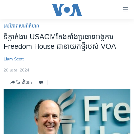
ភ្ជាប់​
ទៅ​
គេហទំព័រ​
សេរីភាពសារព័ត៌មាន
កម្ពុជា
ទាក់ទង
ទីភ្នាក់ងារ​ USAGMតែង​តាំង​ប្រធាន​អង្គការ​
រំលង​
អន្តរជាតិ
Freedom House ជា​នាយក​ថ្មី​របស់​ VOA
និង​
អាមេរិក
ចូល​
Liam Scott
ទៅ​​
ចិន
ទំព័រ​
20 មេសា 2024
ហេឡូវីអូអេ
ព័ត៌មាន​​
ចែករំលែក
តែ​
កម្ពុជាច្នៃប្រតិដ្ឋ
ម្តង
ព្រឹត្តិការណ៍ព័ត៌មាន
រំលង​
និង​
ទូរទស្សន៍ / វីដេអូ​
ចូល​
វិទ្យុ / ផតខាសថ៍
ទៅ​
ទំព័រ​
កម្មវិធីទាំងអស់