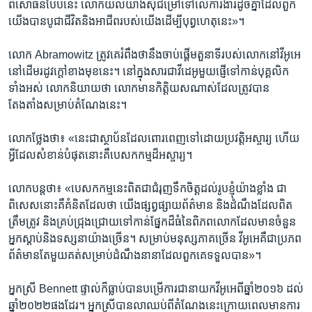
ពិសោធន៍​បែប​នេះ​ លោក​យល់យ៉ាង​ស៊ីជម្រៅ​ទៅលើ​ការងារ​ដូចគ្នា​ដែល​ពួក
យើង​បាន​បូជាជីវិតនិង​អាជីព​របស់​យើង​ដើម្បី​បុព្វហេតុ​នេះ»។
លោក Abramowitz ត្រូវគេ​រំពឹង​ថានឹង​ចាប់​ផ្ដើម​តួនាទី​របស់​លោក​នៅ​វីអូអេ
នៅ​ដើម​រដូវក្ដៅ​ខាង​មុខ​នេះ។ នៅក្នុង​សារ​ជា​វីដេអូ​មួយ​ផ្ញើទៅកាន់​បុគ្គលិក​
ទាំងអស់ លោក​និយាយ​ថា លោក​មាន​កិត្តិយស​ណាស់​ដែល​ត្រូវ​បាន​
តែងតាំង​សម្រាប់​តំណែង​នេះ។
លោក​ថ្លែង​ថា៖ «នេះជាស្ថាប័ន​ដែល​ពោរពេញ​ទៅដោយប្រវត្តិ​អស្ចារ្យ​ ហើយ​
អ្វីដែល​សំខាន់​បំផុត​នោះ​គឺ​បេសកកម្ម​ដ៏​អស្ចារ្យ។
លោក​បន្ត​ថា៖ «បេសកកម្ម​នេះ​ពិតជា​ជំរុញ​ទឹកចិត្ត​ដល់​រូបខ្ញុំ​យ៉ាង​ខ្លាំង ជា
ពិសេស​នោះ​គឺគំនិត​ដែល​ថា ​យើង​ផ្សព្វផ្សាយ​ព័ត៌មាន​ និង​ដំណឹង​ដែល​ពិត
ត្រឹមត្រូវ និង​គ្រប់ជ្រុងជ្រោយ​ទៅ​កាន់​ផ្នែក​ដ៏ធំ​នៃពិភពលោក​ដែល​មាន​ចំនួន​
អ្នកស្ដាប់​និង​ទស្សនា​យ៉ាង​ច្រើន។ សម្រាប់​មនុស្ស​ភាគច្រើន វីអូអេ​គឺជា​ប្រភព​
ព័ត៌មាន​តែ​មួយ​គត់​សម្រាប់​ដំណឹង​នានា​ដែល​ពួក​គេ​ទទួល​បាន»។
អ្នកស្រី Bennett ផ្ទាល់​ក៏​ធ្លាប់​បាន​បម្រើការ​ជា​នាយក​វីអូអេ​ពីឆ្នាំ​២០១៦ ដល់​
ឆ្នាំ​២០២២​ផងដែរ។ អ្នកស្រី​បាន​លាឈប់​ពី​តំណែង​នេះ​ក្រោយ​ពេល​មានការ​