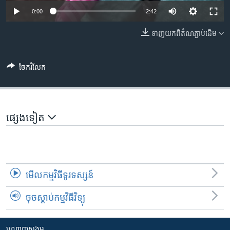
រចនា
0:00
2:42
សម្ព័ន្ធ​
Khmer English
រំលង​
ទាញ​យក​ពី​តំណភ្ជាប់​ដើម
និង​
បណ្តាញ​សង្គម
ចូល​
ទៅ​
ចែករំលែក
កាន់​
ទំព័រ​
ភាសា
ស្វែង​
រក
ផ្សេង​ទៀត
មើល​កម្មវិធី​ទូរទស្សន៍
ចុចស្តាប់កម្មវិធីវិទ្យុ
បណ្តាញ​សង្គម