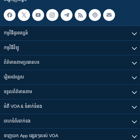
កម្មវិធី​ទូរទស្សន៍
កម្មវិធី​វិទ្យុ
ព័ត៌មាន​តាមប្រធានបទ​
រៀន​​អង់គ្លេស
ទទួល​ព័ត៌មាន​តាម
អំពី​ VOA & ទំនាក់ទំនង
គេហទំព័រ​​ទាក់ទង
ទាញយក​ App ផ្សេងៗ​របស់​ VOA