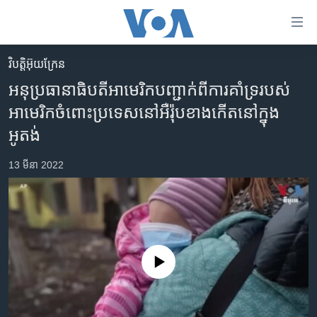
ភ្ជាប់​
ទៅ​
គេហទំព័រ​
វិបត្តិអ៊ុយក្រែន
កម្ពុជា
ទាក់ទង
អនុប្រធានាធិបតីអាមេរិកបញ្ជាក់ពីការគាំទ្ររបស់
រំលង​
អន្តរជាតិ
អាមេរិកចំពោះប្រទេសនៅអឺរ៉ុបខាងកើតនៅក្នុង
និង​
អាមេរិក
អូតង់
ចូល​
ទៅ​​
ចិន
13 មីនា 2022
ទំព័រ​
ហេឡូវីអូអេ
ព័ត៌មាន​​
តែ​
កម្ពុជាច្នៃប្រតិដ្ឋ
ម្តង
ព្រឹត្តិការណ៍ព័ត៌មាន
រំលង​
និង​
ទូរទស្សន៍ / វីដេអូ​
No media source currently available
ចូល​
វិទ្យុ / ផតខាសថ៍
ទៅ​
ទំព័រ​
កម្មវិធីទាំងអស់