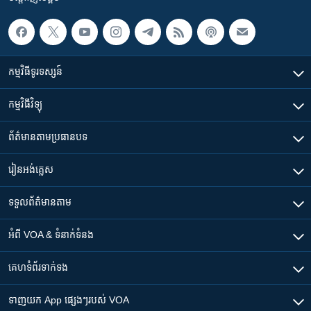
កម្មវិធី​ទូរទស្សន៍
កម្មវិធី​វិទ្យុ
ព័ត៌មាន​តាមប្រធានបទ​
រៀន​​អង់គ្លេស
ទទួល​ព័ត៌មាន​តាម
អំពី​ VOA & ទំនាក់ទំនង
គេហទំព័រ​​ទាក់ទង
ទាញយក​ App ផ្សេងៗ​របស់​ VOA