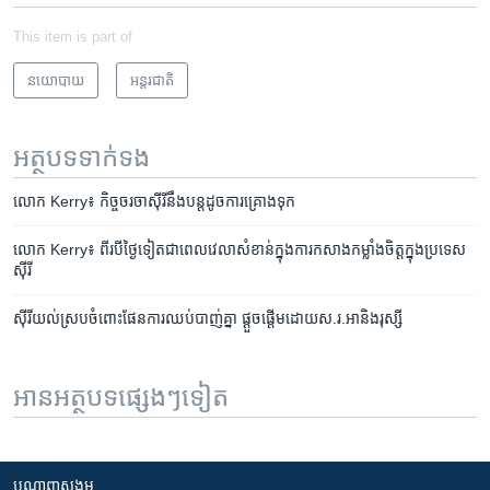
This item is part of
នយោបាយ
អន្តរជាតិ
អត្ថបទ​ទាក់ទង
លោក​ Kerry៖ កិច្ចចរចា​ស៊ីរី​នឹង​បន្ត​ដូច​ការ​គ្រោង​ទុក
លោក Kerry៖ ពីរ​បី​ថ្ងៃទៀត​ជា​ពេល​វេលា​សំខាន់​​ក្នុង​ការ​កសាង​កម្លាំង​ចិត្ត​ក្នុង​ប្រទេស​
ស៊ីរី
ស៊ីរី​យល់ស្រប​ចំពោះ​ផែនការ​ឈប់​បាញ់​គ្នា ផ្តួចផ្តើម​ដោយ​ស.រ.អា​និង​រុស្សី
អានអត្ថបទផ្សេងៗទៀត
បណ្តាញ​សង្គម