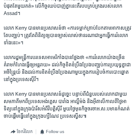
បំផុតតែ​មួយ​គត់» លើ​កិច្ចឈប់បាញ់គ្នា​នេះ​គឺ​របបគ្រប់់គ្រង​របស់​លោក
Assad។
លោក Kerry បានមានប្រសាសន៍​ថា «ការ​ទម្លាក់គ្រាប់បែក​តាម​អាកាស​ត្រូវ​
តែ​បញ្ឈប់។​ ត្រូវ​តែ​ពិនិត្យ​ឲ្យ​បាន​ច្បាស់លាស់ថា​នរណា​ជា​អ្នក​ធ្វើការ​រំលោភ​
ទាំង​នេះ»។
លោករដ្ឋមន្ត្រីការ​បរទេស​អាមេរិកាំង​បាន​ថ្លែង​ថា «ការ​រំលោភ​យ៉ាង​ច្រើន​
គំរាម​កំហែង​ធ្វើ​ឲ្យ​អន្តរាយ​» ដល់​កិច្ច​ខិតខំ​ប្រឹងប្រែង​បញ្ឈប់ការ​ប្រយុទ្ធ​គ្នាជា​
អចិន្ត្រៃយ៍ និង​ដល់​ការ​ខិតខំប្រឹង​ប្រែង​ណាមួយ​ក្នុង​ការ​រៀបចំការ​បោះឆ្នោត​
នៅ​ក្នុង​ប្រទេស​ស៊ីរី។​
លោក Kerry បាន​មាន​ប្រសាសន៍​ដូច្នេះ​ បន្ទាប់​ពីជំនួប​របស់​លោក​ជាមួយ
សមភាគី​មក​ពី​ប្រទេសអង់គ្លេស បារាំង អាល្លឺម៉ង់ និង​អ៊ីតាលី​កាលពី​ថ្ងៃអា
ទិត្យ​នៅ​ក្នុង​ក្រុង​ប៉ារីស​អំពី​វិបត្តិស៊ីរី​ មួយ​ថ្ងៃ​មុន​កិច្ចចរចាអ.ស.ប​មាន​កំណត់​
ចាប់ផ្តើម​ធ្វើ​នៅ​ក្នុង​ក្រុងហ្សឺណែវ ប្រទេស​ស្វីស៕
ចែករំលែក
Follow us