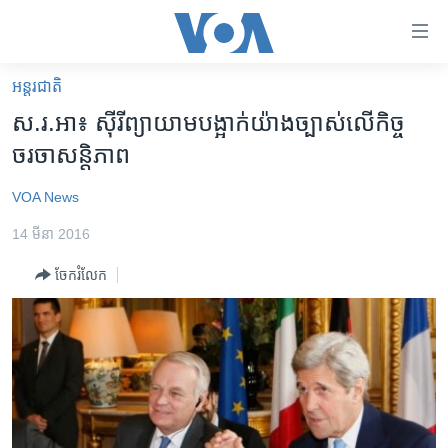
ភ្ជាប់​
ទៅ​
គេហទំព័រ​
អន្តរជាតិ
កម្ពុជា
ទាក់ទង
ស.រ.អា៖ ស៊ីរី​ព្យាយាម​បង្អាក់​យ៉ាង​ច្បាស់​លើ​កិច្ច
រំលង​
អន្តរជាតិ
ចរចា​សន្តិភាព
និង​
អាមេរិក
ចូល​
VOA News
ទៅ​​
ចិន
ទំព័រ​
14 មីនា 2016
ហេឡូវីអូអេ
ព័ត៌មាន​​
ចែករំលែក
តែ​
កម្ពុជាច្នៃប្រតិដ្ឋ
ម្តង
ព្រឹត្តិការណ៍ព័ត៌មាន
រំលង​
និង​
ទូរទស្សន៍ / វីដេអូ​
ចូល​
វិទ្យុ / ផតខាសថ៍
ទៅ​
ទំព័រ​
កម្មវិធីទាំងអស់