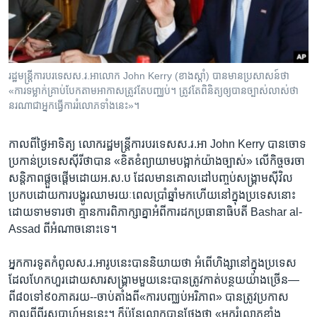
រចនា
សម្ព័ន្ធ​
Khmer English
រំលង​
និង​
បណ្តាញ​សង្គម
ចូល​
រដ្ឋមន្រ្តីការបរទេស​ស.រ.អា​លោក John Kerry (ខាង​ស្តាំ) បានមានប្រសាសន៍​ថា
ទៅ​
«ការ​ទម្លាក់គ្រាប់បែក​តាម​អាកាស​ត្រូវ​តែ​បញ្ឈប់។​ ត្រូវ​តែ​ពិនិត្យ​​ឲ្យ​​បាន​ច្បាស់លាស់ថា​
កាន់​
នរណា​ជា​អ្នក​ធ្វើការ​រំលោភ​ទាំង​នេះ»។
ទំព័រ​
ភាសា
ស្វែង​
កាល​ពី​ថ្ងៃ​អាទិត្យ​ លោករដ្ឋមន្ត្រី​ការ​បរទេស​ស.រ.អា John Kerry បាន​ចោទ​
រក
ប្រកាន់​ប្រទេស​ស៊ីរី​ថាបាន ​«ខិតខំព្យាយាម​បង្អាក់​យ៉ាង​ច្បាស់» លើ​កិច្ចចរចា​
សន្តិភាព​ផ្តួចផ្តើម​ដោយ​អ.ស.ប ដែល​មាន​គោលដៅ​បញ្ចប់សង្គ្រាម​ស៊ីវិល​
ប្រកប​ដោយការ​បង្ហូរឈាម​រយៈពេល​ប្រាំ​ឆ្នាំ​មក​ហើយ​នៅ​ក្នុង​ប្រទេស​នោះ
ដោយ​ទាមទារ​ថា ​គ្មាន​ការ​ពិភាក្សា​គ្នា​អំពី​ការ​ដក​ប្រធានាធិបតី​ Bashar al-
Assad ពី​អំណាច​នោះ​ទេ។​
អ្នកការទូត​កំពូល​ស.រ.អា​រូបនេះ​បាននិយាយ​ថា អំពើ​ហិង្សា​នៅ​ក្នុង​ប្រទេស​
ដែល​ហែកហួរ​ដោយសារ​សង្គ្រាម​មួយ​នេះ​បាន​ត្រូវ​កាត់បន្ថយ​យ៉ាង​ច្រើន—
ពី៨០ទៅ​៩០ភាគរយ--ចាប់តាំង​ពី​«ការ​បញ្ឈប់អរិភាព» បាន​ត្រូវ​ប្រកាស
កាល​ពី​ពីរ​សប្តាហ៍​មុននេះ។​ ក៏ប៉ុន្តែ​លោក​បាន​ថ្លែង​ថា «អ្នករំលោភ​ខ្លាំង​