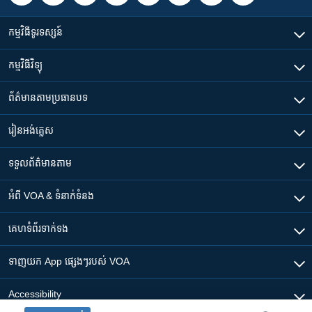
កម្មវិធី​ទូរទស្សន៍
កម្មវិធី​វិទ្យុ
ព័ត៌មាន​តាមប្រធានបទ​
រៀន​​អង់គ្លេស
ទទួល​ព័ត៌មាន​តាម
អំពី​ VOA & ទំនាក់ទំនង
គេហទំព័រ​​ទាក់ទង
ទាញយក​ App ផ្សេងៗ​របស់​ VOA
Accessibility