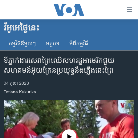
ភ្ជាប់​
ទៅ​
គេហទំព័រ​
វីអូអេថ្ងៃនេះ
កម្ពុជា
ទាក់ទង
រំលង​
កម្មវិធី​នីមួយៗ
អត្ថបទ​
អំពី​កម្មវិធី​
អន្តរជាតិ
និង​
អាមេរិក
ចូល​
ទីភ្នាក់ងារ​សេវា​ព្រៃ​ឈើ​សហ​រដ្ឋ​អាមេរិក​ជួយ​
ទៅ​​
ចិន
សហគមន៍​អ៊ុយក្រែន​ប្រយុទ្ធ​នឹង​ភ្លើង​ឆេះព្រៃ​
ទំព័រ​
ហេឡូវីអូអេ
ព័ត៌មាន​​
04 តុលា 2023
តែ​
កម្ពុជាច្នៃប្រតិដ្ឋ
Tetiana Kukurika
ម្តង
ព្រឹត្តិការណ៍ព័ត៌មាន
រំលង​
និង​
ទូរទស្សន៍ / វីដេអូ​
ចូល​
វិទ្យុ / ផតខាសថ៍
ទៅ​
ទំព័រ​
កម្មវិធីទាំងអស់
No media source currently available