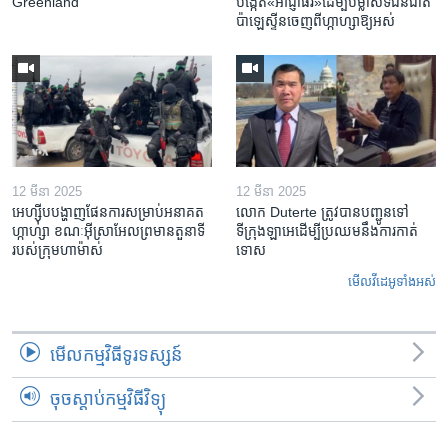
Greenland
បង្កើត​«អាជ្ញាធរ‍»​ដើម្បី​បម្លាស់​ទី​ជនជាតិ​
ប៉ាឡេស្ទីន​ចេញពី​ហ្កាហ្សា​ឱ្យ​អស់
12 មីនា 2025
12 មីនា 2025
អេហ្ស៊ីប​បង្ហាញ​ផែនការ​សម្រាប់​អនាគត​
លោក Duterte ត្រូវ​បាន​បញ្ជូនទៅ
ហ្កាហ្សា ខណៈ​អ៊ីស្រាអែល​ព្រមាន​តួនាទី​
ទីក្រុងឡាអេ​ដើម្បី​ប្រឈម​នឹង​ការកាត់
របស់​ក្រុម​ហាម៉ាស់
ទោស
មើល​វីដេអូ​ទាំង​អស់
មើល​កម្មវិធី​ទូរទស្សន៍
ចុចស្តាប់កម្មវិធីវិទ្យុ