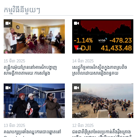
កម្មវិធី​នីមួយៗ
15 មីនា 2025
14 មីនា 2025
តន្ត្រីករ​អ៊ុយក្រែន​នៅ​អាមេរិក​បង្ហាញ​
សេដ្ឋកិច្ច​អាមេរិក​ស្ថិត​ក្នុង​ភាពស្រពិច
សាមគ្គីភាព​តាម​រយៈ​ការសម្តែង
ស្រពិល​ដោយសារ​រឿង​ពន្ធគយ
13 មីនា 2025
12 មីនា 2025
គណបក្ស​ប្រឆាំង​ឈ្នះ​ការបោះឆ្នោត​នៅ
ជនជាតិ​អ៊ីស្រាអែល​ប្រកាន់​តឹងរ៉ឹង​គ្រោង​