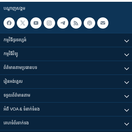
បណ្តាញ​សង្គម
កម្មវិធី​ទូរទស្សន៍
កម្មវិធី​វិទ្យុ
ព័ត៌មាន​តាមប្រធានបទ​
រៀន​​អង់គ្លេស
ទទួល​ព័ត៌មាន​តាម
អំពី​ VOA & ទំនាក់ទំនង
គេហទំព័រ​​ទាក់ទង