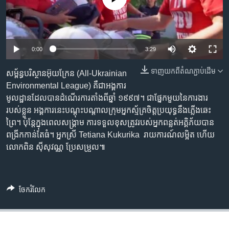
រចនា
សម្ព័ន្ធ​
Khmer English
រំលង​
និង​
បណ្តាញ​សង្គម
0:00
3:29
ចូល​
ទៅ​
ទាញ​យក​ពី​តំណភ្ជាប់​ដើម
សម្ព័ន្ធ​បរិស្ថាន​អ៊ុយក្រែន ​(All-Ukrainian
កាន់​
Environmental League)​ ​គឺ​ជា​អង្គការ​
ទំព័រ​
ភាសា
មូលដ្ឋាន​ដែល​បាន​ដំណើរ​ការ​តាំង​ពី​ឆ្នាំ ១៩៩៧។ ​ជាផ្នែក​មួយ​នៃ​ការងារ​
ស្វែង​
របស់​ខ្លួន ​អង្គការ​នេះ​បណ្តុះ​បណ្តាល​ក្រុម​អ្នក​ស្ម័គ្រ​ចិត្ត​ប្រយុទ្ធ​នឹង​ភ្លើង​ឆេះ
រក
ព្រៃ។ ​ប៉ុន្តែ​ក្នុង​ពេល​សង្រ្គាម​ ការ​ទទួល​ខុស​ត្រូវ​របស់​អ្នក​ពន្លត់​អគ្គិភ័យ​បាន​
ពង្រីក​កាន់​តែធំ។ ​អ្នកស្រី​ Tetiana Kukurika ​ រាយ​ការណ៍លម្អិត ​ហើយ​
លោក​ពិន ស៊ីសុវណ្ណ​ ប្រែ​សម្រួល​៕
ចែករំលែក