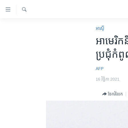
ភ្ជាប់​
ទៅ​
គេហទំព័រ​
ស្វែង​
កម្ពុជា
រក
អាស៊ី
ទាក់ទង
អន្តរជាតិ
អាមេរិក​និ
រំលង​
និង​
អាមេរិក
ប្រជុំក
ចូល​
ចិន
ទៅ​​
ទំព័រ​
ហេឡូវីអូអេ
AFP
ព័ត៌មាន​​
កម្ពុជាច្នៃប្រតិដ្ឋ
16 វិច្ឆិកា 2021
តែ​
ម្តង
ព្រឹត្តិការណ៍ព័ត៌មាន
ចែករំលែក
រំលង​
ទូរទស្សន៍ / វីដេអូ​
និង​
ចូល​
វិទ្យុ / ផតខាសថ៍
ទៅ​
កម្មវិធីទាំងអស់
ទំព័រ​