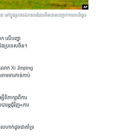
ូង នៅក្នុងរូបថតឯកសារដែលមិនបានបញ្ជាក់កាលបរិច្ឆេទ
​មក លើ​បញ្ហា​
 និង​ប្រទេស​ចិន។
ចិន​លោក​ Xi Jinping
ម​ទារ​កាន់​កាប់​
​ពិភាក្សា​ពី​ការ​
រម្ភ​ជុំវិញ​«ការ​
ែលហាក់​ដូច​ជា​គាំទ្រ