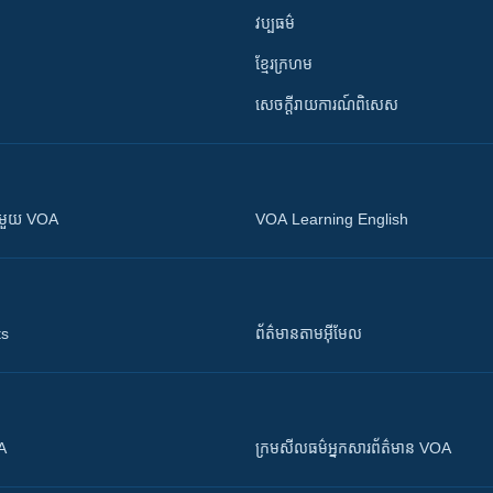
វប្បធម៌
ខ្មែរក្រហម
សេចក្តីរាយការណ៍ពិសេស
ស​​ជាមួយ VOA
VOA Learning English
ts
ព័ត៌មាន​តាម​អ៊ីមែល
OA
ក្រម​​​សីលធម៌​​​អ្នក​​​សារព័ត៌មាន VOA