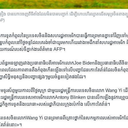
្រឿង បានហោះចេញពីទីតាំងដែលមិនបានបញ្ជាក់ ដើម្បីហោះហើរល្បាតលើសមុទ្រចិនខាងត្ប
AP)
្រី​ការ​ទូត​កំពូលនៃ​ប្រទេស​ចិន​និង​សហរដ្ឋ​អាមេរិក​បាន​ធ្វើ​ការ​ព្រមាន​គ្នា​ទៅ​វិញ​ទៅ
ំនួប​កំពូល​នៅថ្ងៃ​ចន្ទ​ដែលគេរង់​ចាំ​ជា​យូរមក​ហើយ​រវាង​មេដឹកនាំ​សហរដ្ឋ​អាមេរិក
ាយការណ៍​របស់​ទីភ្នាក់ងារ​ព័ត៌មាន AFP។
ា​តាម​ប្រព័ន្ធ​អនឡាញរវាង​ប្រធានាធិបតី​អាមេរិក​លោក​Joe Biden​និង​ប្រធានាធិបតី​
​ដែលភាព​តានតឹង​កំពុង​កើន​ឡើង​ទៅ​លើ​បញ្ហា​ដែន​កោះតៃវ៉ាន់​ដែល​ចិន​កំពុង​ទា
្ហា​សិទិ្ធ​មនុស្ស​និង​បញ្ហា​ផ្សេងៗ​មួយ​ចំនួន​ទៀត​ផង​ដែរ។
ាម​ទូរស័ព្ទ​មួយ​កាល​ពី​ថ្ងៃ​សុក្រ ជាមួយ​រដ្ឋមន្រ្តីការ​បរទេស​ចិន​លោក​ Wang Yi ដើម្បី
េះ​រដ្ឋមន្ត្រីការបរទេស​អាមេរិក​លោក​Antony Blinken បាន​លើក​ឡើងនូវការ​ព្រួយ​បា
្ឋកិច្ច​ការ​ទូត​និង​យោធា»របស់​រដ្ឋាភិបាល​ក្រុង​ប៉េកាំង លើ​កោះ​តៃវ៉ាន់។
ការ​បរទេស​ចិន​លោក​Wang Yi បាន​ព្រមាន​ពី​គ្រោះ​ថ្នាក់​នៃ​សកម្មភាព​របស់អាមេរិក​ដ
តៃវ៉ាន់​នោះ»។