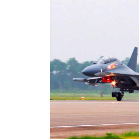
រចនា
សម្ព័ន្ធ​
រំលង​
និង​
ចូល​
ទៅ​
កាន់​
ទំព័រ​
ស្វែង​
រក