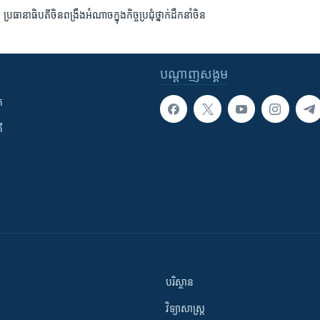
រធានាធិបតី​ចិន​ពង្រឹង​អំណាច​ក្នុង​កិច្ច​ប្រជុំ​ថ្នាក់​ដឹកនាំ​ចិន
បណ្តាញ​សង្គម
ក
ី
បរិស្ថាន
វិទ្យាសាស្រ្ត