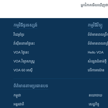
អ្នកវិភាគ​មើល​ឃើញ​ថា​ ​ប្
កម្មវិធី​ទូរទស្សន៍
កម្មវិធី​វិទ្យុ
វីដេអូ​ខ្មែរ
ព័ត៌មាន​ពេល​ព្រឹ
វ៉ាស៊ីនតោន​ថ្ងៃ​នេះ
ព័ត៌មាន​​ពេល​រាត្រ
VOA ថ្ងៃនេះ
Hello VOA
VOA ​វិទ្យាសាស្ត្រ
សំឡេង​ជំនាន់​ថ្មី
VOA 60 អាស៊ី
វេទិកា​អាស៊ាន
ព័ត៌មាន​តាមប្រធានបទ​
កម្ពុជា
នយោបាយ
អន្តរជាតិ
សេដ្ឋកិច្ច