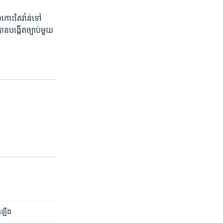
់​កោះ​តៃវ៉ាន់​ទៅ​
ន​បង្កើត​ច្បាប់​មួយ​
ះ​ឡើង