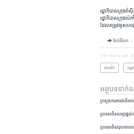
រដ្ឋាភិបាល​ក្រុងវ៉ាស៊ី
រដ្ឋាភិបាល​ក្រុង​ប៉េ
ដែល​តម្រូវឲ្យ​សហរដ្ឋ​
ចែករំលែក
This item is part of
អាមេរិក​
អន្ត
អត្ថបទ​ទាក់
ក្រសួង​ការពារជាតិ​អាមេ
ប្រទេសចិន​សន្យា​ផ្តល់
ប្រទេស​ចិន​លុប​ចោល​ជើង