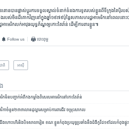
នតោន​បាន​ផ្លាស់​ប្តូរ​ការ​ទទួល​ស្គាល់​ទំនាក់​ទំនង​ការ​ទូត​របស់​ខ្លួន​ពី​ទីក្រុង​តៃប៉ិ​របស
កាំង​របស់ចិន​ដីគោក​វិញនៅ​ក្នុង​ឆ្នាំ១៩៧៩​ប៉ុន្តៃ​សភា​សហរដ្ឋ​អាមេរិក​នៅ​ពេល​នោះ​បា
អាមេរិក​លក់​អាវុធ​យុទ្ធភ័ណ្ឌ​ឲ្យ​កោះ​តៃវ៉ាន់ ដើម្បី​ការ​ពារ​ខ្លួន៕
Follow us
បោះពុម្ព
រជាតិ
អាស៊ី
ទង
រិក​មិន​បញ្ជាក់​អំពី​កងកម្លាំង​ពិសេស​អាមេរិក​នៅ​កោះ​តៃវ៉ាន់
​ថវិកា​ចំនួន​២៣៣​លានដុល្លារ​សម្រាប់​ការពារ​ជីវៈចម្រុះ​សាកល
​ហោះហើរ​និង​បិទ​សាលារៀន ខណៈ​ខ្លួន​កំពុង​ប្រយុទ្ធ​ប្រឆាំង​នឹង​ជំងឺ​កូវីដ១៩​ដែល​កំពុង​​ផ្ទុ