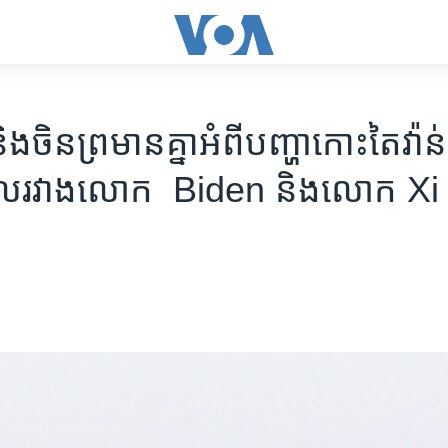
ង​ចិន​ព្រមាន​គ្នា​អំពី​បញ្ហា​កោះ​តៃវ៉ាន់​ម
ំពូល​រវាង​​លោក​ Biden និង​លោក Xi