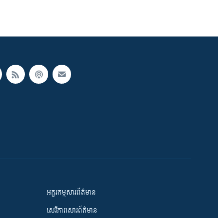
អក្ខរកម្មសារព័ត៌មាន
សេរីភាពសារព័ត៌មាន