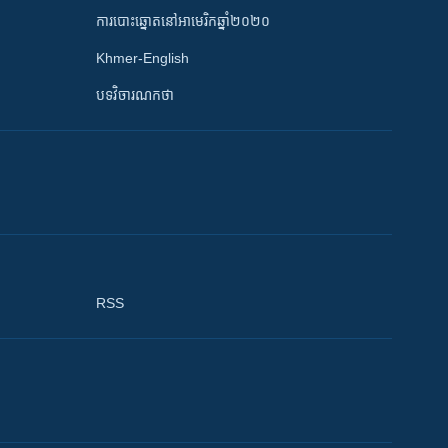
ការបោះឆ្នោតនៅអាមេរិកឆ្នាំ២០២០
Khmer-English
បទវិចារណកថា
RSS