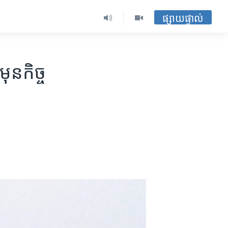
ផ្សាយផ្ទាល់
ុន​កិច្ច​