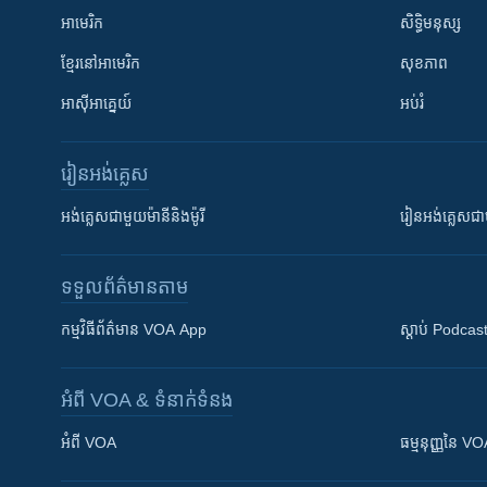
អាមេរិក
សិទ្ធិមនុស្ស
ខ្មែរ​នៅអាមេរិក
សុខភាព
អាស៊ីអាគ្នេយ៍
អប់រំ
រៀន​​អង់គ្លេស
អង់គ្លេស​ជាមួយ​ម៉ានី​និង​ម៉ូរី
រៀន​​​​​​អង់គ្លេ
ទទួល​ព័ត៌មាន​តាម
កម្មវិធី​ព័ត៌មាន VOA App
ស្តាប់ Podcas
អំពី​ VOA & ទំនាក់ទំនង
អំពី​ VOA
ធម្មនុញ្ញ​នៃ V