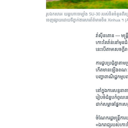
រូបឯកសារ៖ យន្តហោះចម្បាំង SU-30 របស់ចិនចំនួនពីរគ
ចេញផ្សាយដោយទីភ្នាក់ងារសារព័ត៌មានចិន Xinhua ។ (
វ៉ាស៊ីនតោន —
មន្ត
កោះតៃវ៉ាន់​នៅ​មុន​ជ
នេះបើតាម​សេចក្តី​រ
​ការ​ជួប​ប្រជុំ​គ្ន
កើត​មាន​ឡើងខណៈ​ពេល
បញ្ហា​ពាណិជ្ជកម្ម​បញ
​នៅ​ក្នុងការ​សន្ទនា​ត
រៀប​ចំ​ជំនួប​កំពូលន
ដាក់​សម្ពាធផ្នែក​សេដ
​ចំណែក​រដ្ឋមន្ត្រី​
«ឯករាជ្យ​របស់​កោះ​