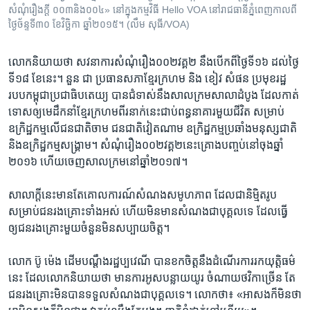
សំណុំ​រឿង​ក្តី​ ០០៣និង០០៤» នៅ​ក្នុង​កម្មវិធី Hello VOA នៅ​រាជធានី​ភ្នំពេញ​កាល​ពី​
ថ្ងៃ​ច័ន្ទ​ទី​៣០ ខែ​វិច្ឆិកា ឆ្នាំ​២០១៥។ (លឹម សុធី/VOA)
​លោក​និយាយ​ថា​ សវនាការ​សំណុំរឿង​០០២​វគ្គ២​ នឹង​បើក​ពីថ្ងៃទី​១៦ ​ដល់ថ្ងៃ​
ទី១៨​ ខែ​នេះ។​ នួន​ ជា ​ប្រធាន​សភា​ខ្មែរក្រហម​ និង ខៀវ សំផន​ ប្រមុខរដ្ឋ​
របប​កម្ពុជា​ប្រជាធិបតេយ្យ​ បាន​ជំទាស់​នឹង​សាលក្រម​សាលា​ដំបូង​ ដែល​កាត់​
ទោស​ឲ្យ​មេដឹកនាំ​ខ្មែរ​ក្រហម​ពីរនាក់​នេះ​ជាប់​ពន្ធនាគារ​មួយ​ជីវិត ​សម្រាប់​
ឧក្រិដ្ឋ​កម្ម​លើ​ជន​ជាតិ​ចាម​ ជនជាតិ​វៀតណាម​ ឧក្រិដ្ឋ​កម្ម​ប្រឆាំង​មនុស្សជាតិ​
និង​ឧក្រិដ្ឋ​កម្ម​សង្គ្រាម។​ សំណុំ​រឿង​០០២​វគ្គ២​នេះ​គ្រោង​បញ្ចប់​នៅចុង​ឆ្នាំ​
២០១៦​ ហើយ​ចេញ​សាលក្រម​នៅឆ្នាំ​២០១៧។
សាលាក្តី​នេះ​មានតែ​គោលការណ៍​សំណង​សមូហភាព​ ដែល​ជា​និម្មិតរូប​
សម្រាប់​ជន​រងគ្រោះ​ទាំង​អស់​ ហើយ​មិន​មាន​សំណង​ជាបុគ្គល​ទេ​ ដែល​ធ្វើ​
ឲ្យជន​រងគ្រោះ​មួយ​ចំនួន​មិន​សប្បាយ​ចិត្ត។
លោក ​ប៊ូ ម៉េង ​ដើម​បណ្តឹង​រដ្ឋប្បវេណី​ បាន​ខកចិត្ត​នឹង​ដំណើរការ​រក​យុត្តិធម៌​
នេះ ​ដែល​លោក​និយាយ​ថា ​មាន​ការ​អូស​បន្លាយ​យូរ ​ចំណាយ​ថវិកា​ច្រើន​ ​តែ​
ជន​រង​គ្រោះ​មិន​បាន​ទទួល​សំណង​ជា​បុគ្គល​ទេ។ លោក​ថា៖ «អា​សង​ក៏​មិន​ថា​