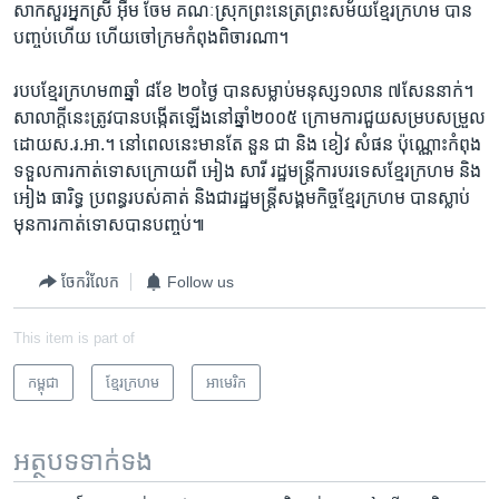
សាកសួរ​អ្នកស្រី​ អ៊ឹម ចែម ​គណៈ​ស្រុក​ព្រះនេត្រ​ព្រះ​សម័យ​ខ្មែរ​ក្រហម​ បាន​
បញ្ចប់​ហើយ ​ហើយ​ចៅ​ក្រម​កំពុង​ពិចារណា។​
របប​ខ្មែរក្រហម​៣​ឆ្នាំ ​៨​ខែ​ ២០​ថ្ងៃ​ បាន​សម្លាប់​មនុស្ស​១​លាន​ ៧​សែន​នាក់។​
សាលាក្តី​នេះ​ត្រូវ​បាន​បង្កើត​ឡើង​នៅ​ឆ្នាំ​២០០៥​ ក្រោម​ការ​ជួយ​សម្រប​សម្រួល​
ដោយ​ស.រ.អា.។ ​នៅ​ពេល​នេះ​មាន​តែ ​នួន ជា​ និង​ ខៀវ​ សំផន​ ប៉ុណ្ណោះ​កំពុង​
ទទួល​ការ​កាត់ទោស​ក្រោយពី​ អៀង សារី​ រដ្ឋមន្ត្រី​ការ​បរទេស​ខ្មែរក្រហម ​និង​
អៀង ធារិទ្ធ ​ប្រពន្ធ​របស់​គាត់​ និង​ជា​រដ្ឋមន្ត្រី​សង្គមកិច្ច​ខ្មែរក្រហម​ បាន​ស្លាប់​
មុន​ការ​កាត់ទោស​បាន​បញ្ចប់៕
ចែករំលែក
Follow us
This item is part of
កម្ពុជា
ខ្មែរ​ក្រហម
អាមេរិក​
អត្ថបទ​ទាក់ទង