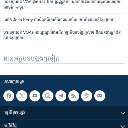
បទ​សម្ភាសន៍ VOA ផ្តាច់មុខ៖ ឯក​អគ្គរដ្ឋ​ទូត​​អាមេរិក​​​​​​​​ដាក់​គោលដៅ​​​​បង្កើន​​​ពាណិជ្ជកម្ម​
អាមេរិក​‍~កម្ពុជា​​
លោក ​John Kerry ​បាន​រំឭក​​ពីកេរតំណែល​របស់​លោក​អំពី​សាលាក្តី​ខ្មែរ​ក្រហម
បទ​សម្ភាសន៍ VOA៖ ការ​ផ្សះផ្សា​រវាង​អតីត​កម្មាភិបាល​ខ្មែរ​ក្រហម និង​ជន​រងគ្រោះ​នៃ​
របប​ខ្មែរ​ក្រហម
អានអត្ថបទផ្សេងៗទៀត
បណ្តាញ​សង្គម
កម្មវិធី​ទូរទស្សន៍
កម្មវិធី​វិទ្យុ