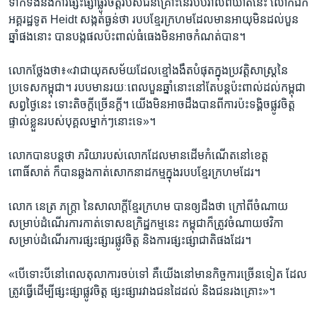
ទាក់ទង​នឹង​ការផ្សះផ្សា​ផ្លូវចិត្ត​របស់​ជន​គ្រោះ​នៃ​របប​វាល​ពិឃាត​នេះ​ លោក​ឯក
អគ្គ​រដ្ឋទូត​ Heidt​ សង្កត់​ធ្ងន់​ថា ​របប​ខ្មែរក្រហម​ដែល​មាន​អាយុ​មិន​ដល់​បួន​
ឆ្នាំ​ផង​នោះ ​បាន​បង្ក​ផល​ប៉ះពាល់​ធំធេង​មិន​អាច​កំណត់​បាន។
លោក​ថ្លែង​ថា៖​«វា​ជា​យុគសម័យ​ដែល​ខ្មៅ​ងងឹត​បំផុត​ក្នុង​ប្រវត្តិ​សាស្ត្រ​នៃ​
ប្រទេស​កម្ពុជា។ ​របប​មាន​រយៈ​ពេល​បួន​ឆ្នាំ​នោះ​នៅ​តែ​បន្ត​ប៉ះពាល់​ដល់​កម្ពុជា​
សព្វ​ថ្ងៃ​នេះ​ ទោះ​តិច​ក្ដី​ច្រើន​ក្ដី។ ​យើងមិន​អាច​ដឹង​បាន​ពី​ការ​ប៉ះទង្គិច​ផ្លូវ​ចិត្ត​
ផ្ទាល់​ខ្លួន​របស់​បុគ្គល​ម្នាក់ៗ​នោះ​ទេ»។​
លោក​បាន​បន្ត​ថា ​ភរិយា​របស់​លោក​ដែល​មាន​ដើម​កំណើត​នៅ​ខេត្ត​
ពោធិ៍សាត់​ ក៏​បាន​ឆ្លង​កាត់​សោកនាដកម្ម​ក្នុងរបប​ខែ្មរ​ក្រហម​ដែរ។​
លោក​ នេត្រ ភក្ត្រា ​នៃ​សាលាក្តី​ខ្មែរ​ក្រហម​ បាន​ឲ្យ​ដឹង​ថា ​ក្រៅពី​ចំណាយ​
សម្រាប់​ដំណើរការ​កាត់​ទោស​ឧក្រិដ្ឋ​កម្ម​នេះ​ កម្ពុជា​ក៏ត្រូវ​ចំណាយ​ថវិកា​
សម្រាប់​ដំណើរ​ការ​ផ្សះផ្សារ​ផ្លូវចិត្ត ​និង​ការ​ផ្សះផ្សា​ជាតិ​ផង​ដែរ។​
«បើ​ទោះបី​នៅ​ពេល​តុលាការ​ចប់​ទៅ​ គឺ​យើង​នៅ​មាន​កិច្ចការ​ច្រើន​ទៀត​ ដែល​
ត្រូវ​ធ្វើ​ដើម្បី​ផ្សះផ្សា​ផ្លូវ​ចិត្ត ផ្សះផ្សា​រវាង​ជន​ដៃដល់​ និង​ជនរងគ្រោះ»។​