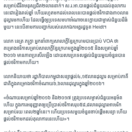
សម្រាប់​ជីវិត​មនុស្ស​ជិត​២លាន​នាក់។ ​ស.រ.អា.​បាន​ផ្ដល់​ជំនួយ​ដល់​តុលាការ​
នេះ​ជា​រៀង​រាល់​ឆ្នាំ ​ហើយ​រហូត​មក​ដល់​ពេល​នេះ​បាន​ផ្តល់​ថវិកា​ជាង​៣០លាន​
ដុល្លារ​មក​ហើយ​ ដែល​ធ្វើ​ឲ្យ​ប្រទេស​មហា​អំណាច​នេះ​ក្លាយ​ជា​ម្ចាស់​ជំនួយ​ដ៏​ធំ​
មួយ។​ នេះ​បើ​តាម​ការ​បញ្ជាក់​របស់​លោក​ឯកអគ្គ​រដ្ឋទូត​ Heidt។​
លោក​ នេត្រ ភក្ត្រា ​អ្នក​នាំពាក្យ​សាលាក្តី​ខ្មែរក្រហម​បាន​ប្រាប់​ VOA ​ថា​
គម្រោង​ថវិកា​សម្រាប់​សាលាក្តី​ខ្មែរ​ក្រហម​ក្នុង​ឆ្នាំ​២០១៥​ និង​សម្រាប់​ឆ្នាំ​
២០១៦​ មាន​ភាព​ប្រសើរ​ឡើង ​ដោយសារ​ប្រទេស​ផ្តល់​ជំនួយ​មួយ​ចំនួន​បាន​
ផ្តល់​ថវិកា​មក​ហើយ។​
លោក​និយាយ​ថា ​រដ្ឋាភិបាល​កម្ពុជា​សន្យា​ផ្តល់​៤,១៥​លាន​ដុល្លារ​ សម្រាប់​ភាគី​
ជាតិ​ក្នុង​គម្រោង​ថវិកា​ចំណាយ​៦,​៦លាន​ដុល្លារ​ក្នុង​ឆ្នាំ​២០១៦។
«ចំណាយ​សម្រាប់​ឆ្នាំ​២០១៦​ និង​២០១៧​ ត្រូវ​ប្រទេស​ម្ចាស់​ជំនួយ​អនុម័ត​
ហើយ ក្នុង​ការ​អនុញ្ញាត​ឲ្យ​ប្រើប្រាស់​ថវិកា​សរុប​៥៨,៨​លាន​ដុល្លារ​អាមេរិក​
សម្រាប់​រយៈពេល​២​ឆ្នាំ​នេះ។ ​ហើយ​ប្រទេស​មួយ​ចំនួន​ចាប់​ផ្តើម​សន្យា​ ហើយ​
ផ្តល់​ថវិកា​មក​ដល់​តុលាការ​នេះ​ហើយ»។