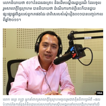
លោក​និយាយ​ថា ​៩០%​នៃ​ជនរង​គ្រោះ​ និង​ដើម​បណ្តឹង​រដ្ឋប្បវណី ​ដែល​ចូល
រួម​សាលាក្តី​ខ្មែរ​ក្រហម ​បាន​និយាយ​ថា ​ដំណើរការ​កាត់ក្តី​នេះ​ក៏​បាន​ជួយ​
ផ្សះផ្សា​ផ្លូវចិត្ត​របស់​ពួក​គេ​ផង​ដែរ ជាពិសេស​សំណុំ​រឿង​០០១​បាន​បញ្ចប់​កាល​
ពីឆ្នាំ​២០១១។
លោក នេត្រ ភក្ត្រា អ្នកនាំពាក្យសាលាក្តី​ខ្មែរក្រហម​ចូល​រួម​ជា​វាគ្មិន​ពិភាក្សា​អំពី «ផល​
ប៉ះពាល់​នៃ​ការ​ខ្វែង​គំនិត​គ្នា​របស់​សហចៅក្រម​ស៊ើបអង្កេត​នៅ​សាលាក្តីក្រហម​ទៅ​លើ​