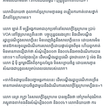
អា​មិន​សង​ក៏​មិន​ថា។ ​វា​កប់​ឈឹង​តែ​ម្តង។​ ញត្តិ​ខ្ញុំ​ដាក់​ទៅ​ហើយ»។
លោក​និយាយ​ថា ​តុលាការ​ខ្មែរ​ក្រហម​គ្មាន​ឆន្ទៈ​ពន្លឿន​ការ​កាត់​ទោស​ថ្នាក់​
ដឹកនាំ​ខ្មែរក្រហម​ទេ។
លោក ​ឡាត់ គី​ មន្ត្រី​អង្គការ​អាដហុក​ប្រចាំ​នៅ​សាលាក្តី​ខ្មែរក្រហម​ ប្រាប់​
VOA​ នៅ​ថ្ងៃ​ព្រហស្បតិ៍​នេះ​ថា ​ បច្ចុប្បន្ន​ជន​រងគ្រោះ​ និង​ដើម​បណ្តឹង​
រដ្ឋប្បវេណី​ក្នុង​សាលាក្តី​នេះ​ មិន​ពេញចិត្ត​នឹង​សាលាក្តី​នេះ​ទេ ដោយសារ​មិន​
មាន​ឱកាស​ចូលរួម​ដំណើរការ​សាលាក្តី​ដោយ​ផ្ទាល់​ដូច​ពី​មុន ​ហើយ​ពួកគាត់​
មិន​មាន​ភាព​ជឿ​ជាក់​ថា ​សំណុំ​រឿង​០០៣​ និង​០០៤​នឹង​អាច​ដំណើរ​ការបាន​
នោះ​ទេ។ ​ហើយ​ម៉្យាងទៀត ​ដើម​បណ្តឹង​រដ្ឋប្បវេណី ដូចជា​លោក​ ប៊ូ ម៉េង ​និង​
លោក ជុំ ម៉ី ​អ្នក​រួចជីវិត​ពី​គុក​ទួលស្លែង ​មិន​សប្បាយ​ចិត្ត​ ដោយ​សារ​គ្មាន​
សំណង​ជា​បុគ្គល​សម្រាប់​ពេលវេលា​របស់​លោក។​
«ទាក់ទិន​ជាមួយ​នឹង​បញ្ហា​អន្តរកាល​នេះ​ ដើម​បណ្តឹង​រដ្ឋប្បវេណី​ភាគ​ច្រើន​
មាន​ការ​អត់​សប្បាយ​ចិត្ត​ជាមួយ​នឹង​ដំណើរការ​សាលាក្តី​ខ្មែរក្រហម​ហ្នឹង​ទេ»។
លោក​ នេត្រ ភក្ត្រា ​នៃ​សាលាក្តី​ខ្មែរក្រហម​ បាន​ឲ្យ​ដឹង​ថា ​ចៅក្រម​កំពុង​វិភាគ​
ភស្តុតាង​ទាក់ទង​នឹង​សំណុំ​រឿង​០០៣​ និង​០០៤។​ លោក​និយាយ​ថា​ ការ​