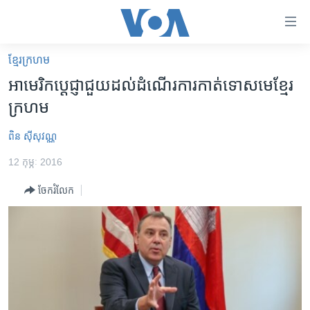
ភ្ជាប់​
ទៅ​
គេហទំព័រ​
ខ្មែរ​ក្រហម
កម្ពុជា
ទាក់ទង
អាមេរិក​ប្តេជ្ញា​ជួយ​ដល់​ដំណើរការ​កាត់​ទោស​មេ​ខ្មែរ
រំលង​
អន្តរជាតិ
ក្រហម
និង​
អាមេរិក
ចូល​
ពិន ស៊ីសុវណ្ណ
ទៅ​​
ចិន
ទំព័រ​
12 កុម្ភៈ 2016
ហេឡូវីអូអេ
ព័ត៌មាន​​
ចែករំលែក
តែ​
កម្ពុជាច្នៃប្រតិដ្ឋ
ម្តង
ព្រឹត្តិការណ៍ព័ត៌មាន
រំលង​
និង​
ទូរទស្សន៍ / វីដេអូ​
ចូល​
វិទ្យុ / ផតខាសថ៍
ទៅ​
ទំព័រ​
កម្មវិធីទាំងអស់