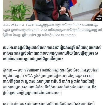
រចនា
សម្ព័ន្ធ​
Khmer English
រំលង​
និង​
បណ្តាញ​សង្គម
ចូល​
លោក William A. Heidt ឯកអគ្គរដ្ឋទូត​សហរដ្ឋអាមេរិក​ប្រចាំ​នៅ​ព្រះរាជាណាចក្រ​
ទៅ​
កម្ពុជា ផ្តល់​បទ​សម្ភាសន៍​ជាមួយ​ VOA នៅ​ឯ​ស្ថានទូត​អាមេរិក​ប្រចាំ​រាជធានី​ភ្នំពេញ​ នៅ​
កាន់​
ថ្ងៃ​ទី​១០ ខែ​កុម្ភៈ​ ឆ្នាំ​២០១៦។​ (នូវ​ ពៅ​លក្ខិណា​/VOA Khmer)
ទំព័រ​
ភាសា
ស្វែង​
ស.រ.អា.​បាន​ផ្ដល់​ជំនួយ​ដល់​តុលាការ​នេះ​ជា​រៀង​រាល់​ឆ្នាំ​​ ​ហើយ​រហូត​មក​ដល់​
រក
ពេល​នេះ​បាន​ផ្តល់​ថវិកា​ជាង​៣០លាន​ដុល្លារ​មក​ហើយ​ ដែល​ធ្វើ​ឲ្យ​ប្រទេស​
មហា​អំណាច​នេះ​ក្លាយ​ជា​ម្ចាស់​ជំនួយ​ដ៏​ធំ​មួយ។​
ភ្នំពេញ —
លោក​ William Heidt​ឯក​អគ្គ​រដ្ឋទូត​ថ្មី​របស់​ស.រ.អា.​ប្រចាំ​នៅ​
កម្ពុជា​បាន​ប្រាប់​ VOA​ ក្នុង​កិច្ច​សម្ភាសន៍​ផ្តាច់​មុខ​នៅ​ស្ថានទូត​ស.រ.អា.​
កាលពី​ថ្ងៃ​ពុធ​ថា​ រដ្ឋបាល​លោក​ប្រធានាធិបតី ​បារ៉ាក់ អូបាម៉ា​កំពុងតែ​ធ្វើ​
ការងារ​ជាមួយ​សភា​អាមេរិកាំង ​ដើម្បី​កំណត់​ទំហំ​ថវិកា​ដែល​ស.រ.អា.​ នឹង​
ផ្ដល់​ឲ្យ​សាលាក្តី​ខ្មែរ​ក្រហម​នៅ​ពេល​អនាគត។
ស.រ.អា.​ជា​ប្រទេស​ជួយ​ឈ្មុសឈ្មុល​ឱ្យ​មាន​ដំណើរការ​ស្វែង​រក​យុត្តិធម៌​