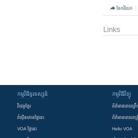
ចែករំលែក
Links
កម្មវិធី​ទូរទស្សន៍
កម្មវិធី​វិទ្យុ
វីដេអូ​ខ្មែរ
ព័ត៌មាន​ពេល​ព្រឹ
វ៉ាស៊ីនតោន​ថ្ងៃ​នេះ
ព័ត៌មាន​​ពេល​រាត្រ
VOA ថ្ងៃនេះ
Hello VOA