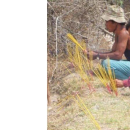
រចនា
សម្ព័ន្ធ​
រំលង​
និង​
ចូល​
ទៅ​
កាន់​
ទំព័រ​
ស្វែង​
រក