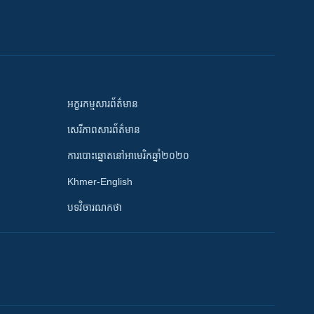
អក្ខរកម្មសារព័ត៌មាន
សេរីភាពសារព័ត៌មាន
ការបោះឆ្នោតនៅអាមេរិកឆ្នាំ២០២០
Khmer-English
បទវិចារណកថា