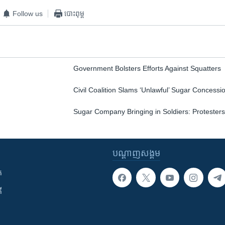
Follow us
បោះពុម្ព
Government Bolsters Efforts Against Squatters
Civil Coalition Slams ‘Unlawful’ Sugar Concessi
Sugar Company Bringing in Soldiers: Protester
បណ្តាញ​សង្គម
ក
ី