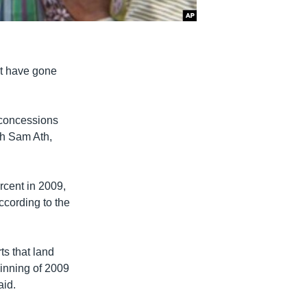
at have gone
 concessions
th Sam Ath,
rcent in 2009,
ccording to the
s that land
ginning of 2009
aid.