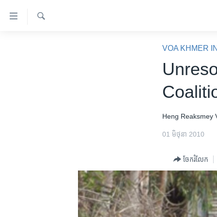
ភ្ជាប់​
ទៅ​
គេហទំព័រ​
ស្វែង​
កម្ពុជា
រក
VOA KHMER I
ទាក់ទង
អន្តរជាតិ
Unreso
រំលង​
និង​
អាមេរិក
Coaliti
ចូល​
ចិន
ទៅ​​
ទំព័រ​
ហេឡូវីអូអេ
Heng Reaksmey
ព័ត៌មាន​​
កម្ពុជាច្នៃប្រតិដ្ឋ
01 មិថុនា 2010
តែ​
ម្តង
ព្រឹត្តិការណ៍ព័ត៌មាន
ចែករំលែក
រំលង​
ទូរទស្សន៍ / វីដេអូ​
និង​
ចូល​
វិទ្យុ / ផតខាសថ៍
ទៅ​
កម្មវិធីទាំងអស់
ទំព័រ​