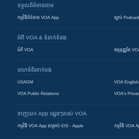
ទទួល​ព័ត៌មាន​តាម
កម្មវិធី​ព័ត៌មាន VOA App
ស្តាប់ Podcas
អំពី​ VOA & ទំនាក់ទំនង
អំពី​ VOA
ធម្មនុញ្ញ​នៃ V
គេហទំព័រ​​ទាក់ទង
USAGM
VOA English
VOA Public Relations
VOA's Privac
ទាញយក​ App ផ្សេងៗ​របស់​ VOA
Khmer English
កម្មវិធី​ VOA App សម្រាប់ iOS - Apple
កម្មវិធី​ VOA
បណ្តាញ​សង្គម