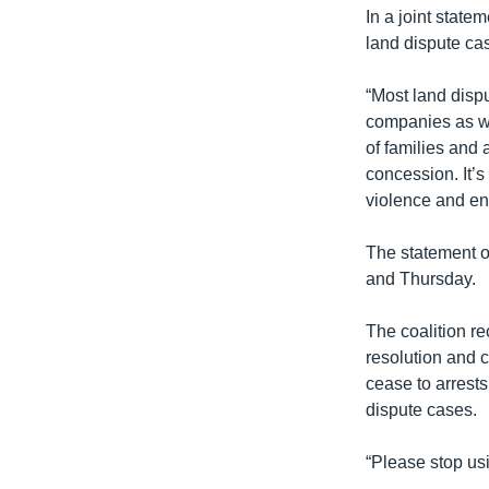
In a joint state
land dispute cas
“Most land disp
companies as we
of families and
concession. It’s
violence and en
The statement 
and Thursday.
The coalition r
resolution and 
cease to arrest
dispute cases.
“Please stop usi