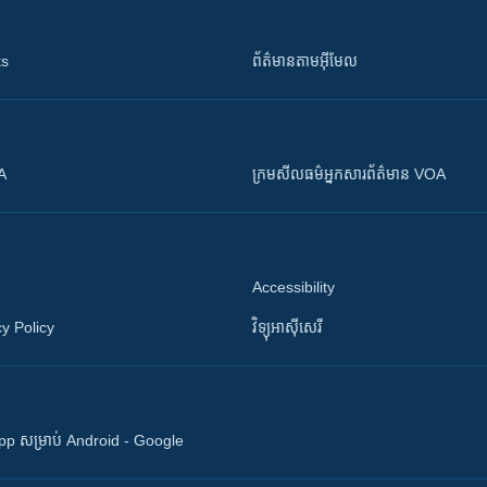
ts
ព័ត៌មាន​តាម​អ៊ីមែល
OA
ក្រម​​​សីលធម៌​​​អ្នក​​​សារព័ត៌មាន VOA
Accessibility
y Policy
វិទ្យុ​អាស៊ី​សេរី
 App សម្រាប់ Android - Google