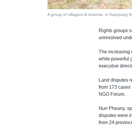
A group of villagers lit incense, in Kampong 
Rights groups s
unresolved unde
The increasing 
while powerful 
executive direc
Land disputes r
from 173 cases i
NGO Forum.
Nun Pheany, spo
disputes were i
from 24 provinc