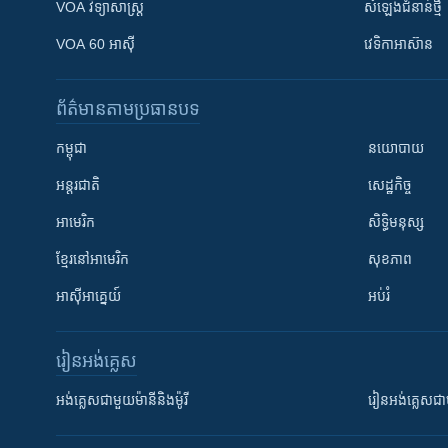
VOA ​វិទ្យាសាស្ត្រ
សំឡេង​ជំនាន់​ថ្មី
VOA 60 អាស៊ី
វេទិកា​អាស៊ាន
ព័ត៌មាន​តាមប្រធានបទ​
កម្ពុជា
នយោបាយ
អន្តរជាតិ
សេដ្ឋកិច្ច
អាមេរិក
សិទ្ធិមនុស្ស
ខ្មែរ​នៅអាមេរិក
សុខភាព
អាស៊ីអាគ្នេយ៍
អប់រំ
រៀន​​អង់គ្លេស
អង់គ្លេស​ជាមួយ​ម៉ានី​និង​ម៉ូរី
រៀន​​​​​​អង់គ្លេ