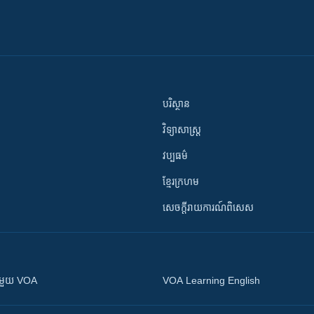
បរិស្ថាន
វិទ្យាសាស្រ្ត
វប្បធម៌
ខ្មែរក្រហម
សេចក្តីរាយការណ៍ពិសេស
ស​​ជាមួយ VOA
VOA Learning English