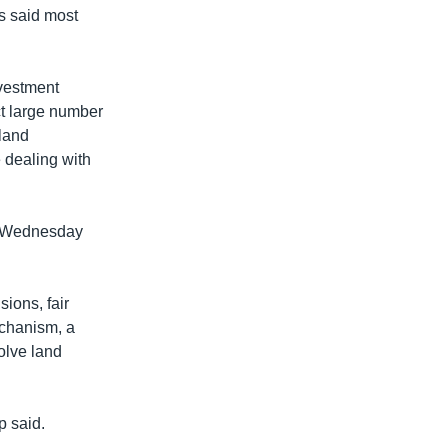
ns said most
nvestment
ct large number
land
e dealing with
r Wednesday
ions, fair
echanism, a
olve land
p said.