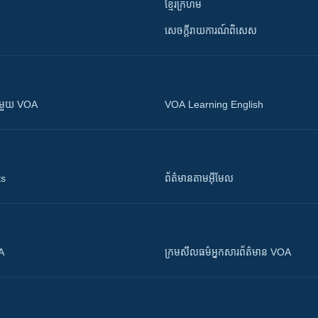
ខ្មែរក្រហម
សេចក្តីរាយការណ៍ពិសេស
ស​​ជាមួយ VOA
VOA Learning English
ts
ព័ត៌មាន​តាម​អ៊ីមែល
OA
ក្រម​​​សីលធម៌​​​អ្នក​​​សារព័ត៌មាន VOA