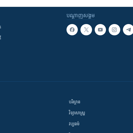
បណ្តាញ​សង្គម
ក
ី
បរិស្ថាន
វិទ្យាសាស្រ្ត
វប្បធម៌