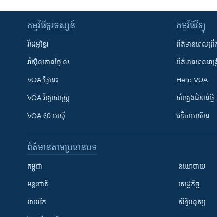
កម្មវិធី​ទូរទស្សន៍
កម្មវិធី​វិទ្យុ
វីដេអូ​ខ្មែរ
ព័ត៌មាន​ពេល​ព្រឹ
វ៉ាស៊ីនតោន​ថ្ងៃ​នេះ
ព័ត៌មាន​​ពេល​រាត្រ
VOA ថ្ងៃនេះ
Hello VOA
VOA ​វិទ្យាសាស្ត្រ
សំឡេង​ជំនាន់​ថ្មី
VOA 60 អាស៊ី
វេទិកា​អាស៊ាន
ព័ត៌មាន​តាមប្រធានបទ​
កម្ពុជា
នយោបាយ
អន្តរជាតិ
សេដ្ឋកិច្ច
អាមេរិក
សិទ្ធិមនុស្ស