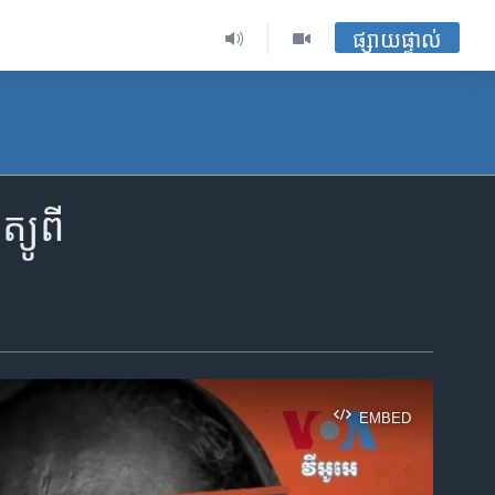
ផ្សាយផ្ទាល់
្យូពី
EMBED