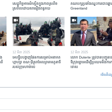
សេដ្ឋកិច្ច​អាមេរិក​ស្ថិត​ក្នុង​ភាពស្រពិច
គណបក្ស​ប្រឆាំង​ឈ្នះ​ការបោះឆ្នោ
ស្រពិល​ដោយសារ​រឿង​ពន្ធគយ
Greenland
12 មីនា 2025
12 មីនា 2025
ង​
អេហ្ស៊ីប​បង្ហាញ​ផែនការ​សម្រាប់​អនាគត​
លោក Duterte ត្រូវ​បាន​បញ្ជូន
តិ​
ហ្កាហ្សា ខណៈ​អ៊ីស្រាអែល​ព្រមាន​តួនាទី​
ទីក្រុងឡាអេ​ដើម្បី​ប្រឈម​នឹង​ការ
របស់​ក្រុម​ហាម៉ាស់
ទោស
មើល​វីដេអ