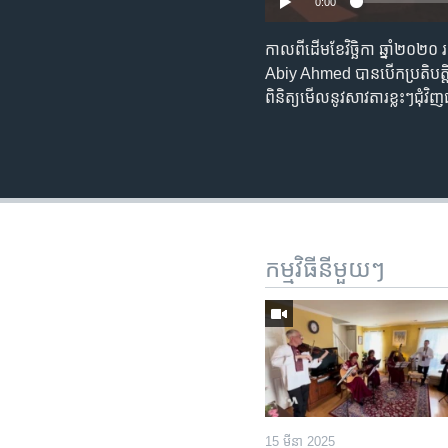
0:00
កាល​ពី​ដើម​ខែ​វិច្ឆិកា ឆ្នាំ​២០២
Abiy Ahmed បាន​បើក​ប្រតិបត្តិ​ការ
ពិនិត្យ​មើល​​​នូវ​សាវតារ​ខ្លះៗ​ជុំវ
កម្មវិធី​នីមួយៗ
15 មីនា 2025