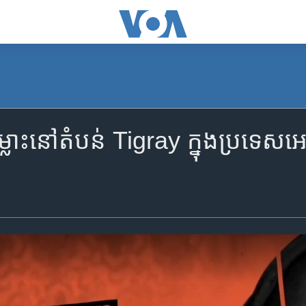
ះ​នៅ​តំបន់ Tigray ក្នុង​ប្រទេស​អេត