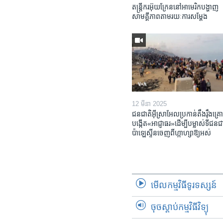
តន្ត្រីករ​អ៊ុយក្រែន​នៅ​អាមេរិក​បង្ហាញ​
សាមគ្គីភាព​តាម​រយៈ​ការសម្តែង
12 មីនា 2025
ជនជាតិ​អ៊ីស្រាអែល​ប្រកាន់​តឹងរ៉ឹង​គ្រោ
បង្កើត​«អាជ្ញាធរ‍»​ដើម្បី​បម្លាស់​ទី​ជនជា
ប៉ាឡេស្ទីន​ចេញពី​ហ្កាហ្សា​ឱ្យ​អស់
មើល​កម្មវិធី​ទូរទស្សន៍
ចុចស្តាប់កម្មវិធីវិទ្យុ