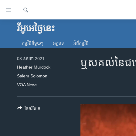
ភ្ជាប់​
ទៅ​
គេហទំព័រ​
ស្វែង​
វីអូអេថ្ងៃនេះ
កម្ពុជា
រក
ទាក់ទង
អន្តរជាតិ
រំលង​
កម្មវិធី​នីមួយៗ
អត្ថបទ​
អំពី​កម្មវិធី​
និង​
អាមេរិក
ចូល​
03 ឧសភា 2021
ឬសគល់​នៃ​ជម្លោ
ចិន
ទៅ​​
Heather Murdock
ទំព័រ​
ហេឡូវីអូអេ
Salem Solomon
ព័ត៌មាន​​
កម្ពុជាច្នៃប្រតិដ្ឋ
VOA News
តែ​
ម្តង
ព្រឹត្តិការណ៍ព័ត៌មាន
រំលង​
ទូរទស្សន៍ / វីដេអូ​
និង​
ចែករំលែក
ចូល​
វិទ្យុ / ផតខាសថ៍
ទៅ​
កម្មវិធីទាំងអស់
ទំព័រ​