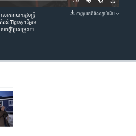
7:58
ទាញ​យក​ពី​តំណភ្ជាប់​ដើម
ាព លោក​នាយករដ្ឋមន្ត្រី
EMBED
​តំបន់​ Tigray។ វីអូអេ​
ូន​សេចក្តី​ប្រែ​សម្រួល៕