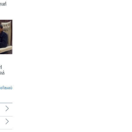
ត​នៅ
ទៅ
កាត់
ូ​ទាំង​អស់