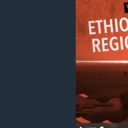
រចនា
សម្ព័ន្ធ​
រំលង​
និង​
ចូល​
ទៅ​
កាន់​
ទំព័រ​
ស្វែង​
រក