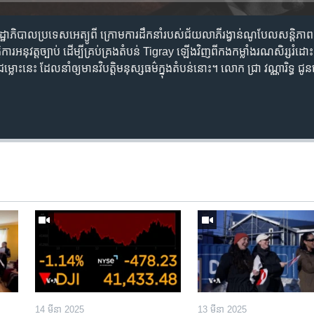
០​ រដ្ឋាភិបាល​ប្រទេស​អេត្យូពី ក្រោម​ការ​ដឹកនាំ​របស់​ជ័យ​លាភី​រង្វាន់​ណូបែល​សន្តិភ
​អនុវត្ត​ច្បាប់ ដើម្បី​​​គ្រប់​គ្រង​តំបន់ Tigray ឡើង​វិញ​ពី​កងកម្លាំង​រណសិរ្ស​រំដោះ
ិញ​ជម្លោះ​នេះ ដែល​នាំ​ឲ្យ​មាន​​វិបត្តិ​មនុស្សធម៌​ក្នុង​តំបន់​នោះ។ លោក ជ្រា វណ្ណារិទ្ធ ជ
14 មីនា 2025
13 មីនា 2025