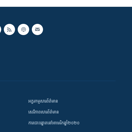
អក្ខរកម្មសារព័ត៌មាន
សេរីភាពសារព័ត៌មាន
ការបោះឆ្នោតនៅអាមេរិកឆ្នាំ២០២០