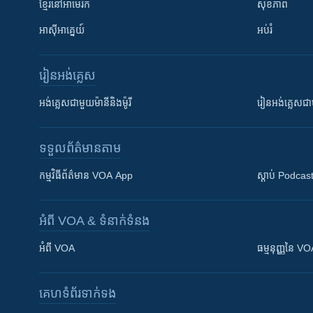
ខ្មែរ​នៅអាមេរិក
សុខភាព
អាស៊ីអាគ្នេយ៍
អប់រំ
រៀន​​អង់គ្លេស
អង់គ្លេស​ជាមួយ​ម៉ានី​និង​ម៉ូរី
រៀន​​​​​​អង់គ្លេ
ទទួល​ព័ត៌មាន​តាម
កម្មវិធី​ព័ត៌មាន VOA App
ស្តាប់ Podcas
អំពី​ VOA & ទំនាក់ទំនង
អំពី​ VOA
ធម្មនុញ្ញ​នៃ V
គេហទំព័រ​​ទាក់ទង