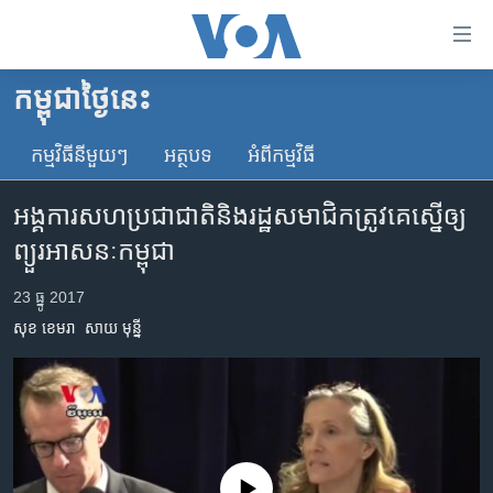
ភ្ជាប់​
ទៅ​
គេហទំព័រ​
កម្ពុជាថ្ងៃនេះ
កម្ពុជា
ទាក់ទង
រំលង​
កម្មវិធី​នីមួយៗ
អត្ថបទ​
អំពី​កម្មវិធី​
អន្តរជាតិ
និង​
អាមេរិក
ចូល​
អង្គការ​សហប្រជាជាតិ​និង​រដ្ឋ​សមាជិក​ត្រូវ​គេ​ស្នើ​ឲ្យ​
ទៅ​​
ចិន
ព្យួរ​អាសនៈ​កម្ពុជា
ទំព័រ​
ហេឡូវីអូអេ
ព័ត៌មាន​​
23 ធ្នូ 2017
តែ​
កម្ពុជាច្នៃប្រតិដ្ឋ
សុខ ខេមរា
សាយ មុន្នី
ម្តង
ព្រឹត្តិការណ៍ព័ត៌មាន
រំលង​
និង​
ទូរទស្សន៍ / វីដេអូ​
ចូល​
វិទ្យុ / ផតខាសថ៍
ទៅ​
ទំព័រ​
កម្មវិធីទាំងអស់
No media source currently available