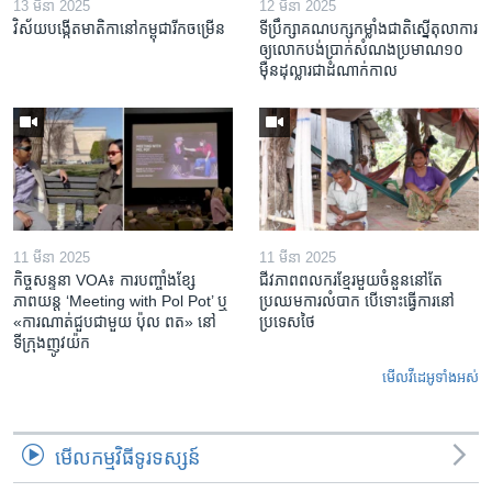
13 មីនា 2025
12 មីនា 2025
វិស័យ​បង្កើត​មាតិកា​នៅ​កម្ពុជា​រីក​ចម្រើន
ទីប្រឹក្សា​គណបក្ស​កម្លាំង​ជាតិ​ស្នើ​តុលាការ​
ឲ្យ​លោក​បង់ប្រាក់​សំណង​ប្រមាណ​១០​
ម៉ឺន​ដុល្លារ​ជា​ដំណាក់កាល
11 មីនា 2025
11 មីនា 2025
កិច្ចសន្ទនា VOA៖ ការ​បញ្ចាំង​ខ្សែ
ជីវភាពពលករខ្មែរមួយចំនួននៅតែ
ភាពយន្ត ‘Meeting with Pol Pot’ ឬ
ប្រឈមការលំបាក បើទោះធ្វើការនៅ
«ការណាត់ជួប​ជាមួយ​ ប៉ុល ពត» នៅ
ប្រទេសថៃ
ទីក្រុងញូវយ៉ក​
មើល​វីដេអូ​ទាំង​អស់
មើល​កម្មវិធី​ទូរទស្សន៍