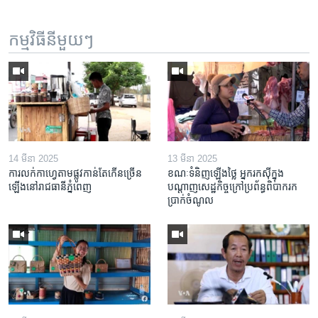
កម្មវិធី​នីមួយៗ
14 មីនា 2025
13 មីនា 2025
ការលក់​កាហ្វេ​តាម​ផ្លូវ​កាន់តែ​កើន​ច្រើន​
ខណៈទំនិញឡើងថ្លៃ អ្នករកស៊ីក្នុង​
ឡើង​នៅ​រាជធានី​ភ្នំពេញ
បណ្តាញ​សេដ្ឋកិច្ចក្រៅ​ប្រព័ន្ធពិបាក​រក​
ប្រាក់​ចំណូល