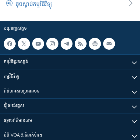
ចុចស្តាប់កម្មវិធីវិទ្យុ
បណ្តាញ​សង្គម
កម្មវិធី​ទូរទស្សន៍
កម្មវិធី​វិទ្យុ
ព័ត៌មាន​តាមប្រធានបទ​
រៀន​​អង់គ្លេស
ទទួល​ព័ត៌មាន​តាម
អំពី​ VOA & ទំនាក់ទំនង