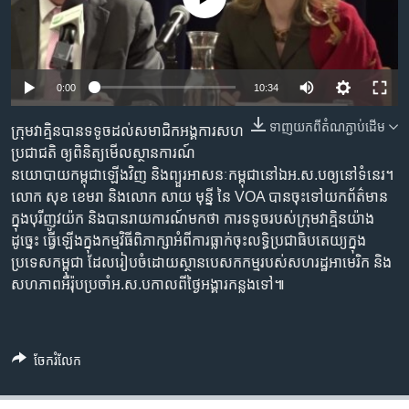
រចនា
សម្ព័ន្ធ​
Khmer English
រំលង​
និង​
បណ្តាញ​សង្គម
0:00
10:34
ចូល​
ទៅ​
ទាញ​យក​ពី​តំណភ្ជាប់​ដើម
ក្រុម​វាគ្មិន​បាន​ទទូច​ដល់​សមាជិក​អង្គការ​សហ
កាន់​
ប្រជាជតិ​ ឲ្យ​ពិនិត្យ​មើល​ស្ថានការណ៍​
ទំព័រ​
ភាសា
នយោបាយ​កម្ពុជា​ឡើងវិញ​ និង​ព្យួរ​អាសនៈ​កម្ពុជា​នៅ​ឯ​អ.ស.ប​ឲ្យ​នៅ​ទំនេរ។ ​
ស្វែង​
លោក សុខ ខេមរា ​និង​លោក​ សាយ មុន្នី ​នៃ VOA ​បាន​ចុះ​ទៅ​យក​ព័ត៌មាន​
រក
ក្នុង​បុរីញូវយ៉ក​ និង​បាន​រាយការណ៍​មក​ថា​ ការ​ទទូច​របស់​ក្រុម​វាគ្មិន​យ៉ាង​
ដូច្នេះ​ ធ្វើឡើង​ក្នុងកម្មវិធី​ពិភាក្សា​អំពី​ការ​ធ្លាក់​ចុះ​លទ្ធិប្រជាធិបតេយ្យ​ក្នុង​
ប្រទេស​កម្ពុជា ​ដែល​រៀបចំ​ដោយ​ស្ថាន​បេសកកម្ម​របស់​សហរដ្ឋ​អាមេរិក ​និង​
សហភាព​អឺរ៉ុប​ប្រចាំ​អ.ស.ប​កាលពី​ថ្ងៃអង្គារ​កន្លង​ទៅ៕
ចែករំលែក