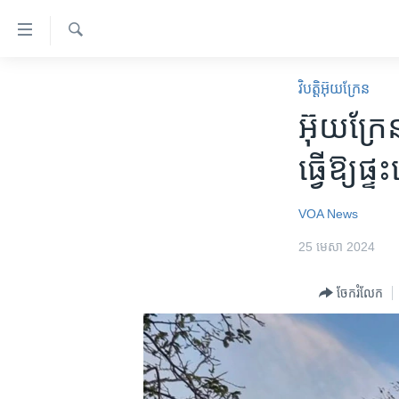
ភ្ជាប់​
ទៅ​
គេហទំព័រ​
ស្វែង​
កម្ពុជា
រក
វិបត្តិអ៊ុយក្រែន
ទាក់ទង
អន្តរជាតិ
អ៊ុយក្រែន
រំលង​
និង​
អាមេរិក
ធ្វើឱ្យ​
ចូល​
ចិន
ទៅ​​
ទំព័រ​
ហេឡូវីអូអេ
VOA News
ព័ត៌មាន​​
កម្ពុជាច្នៃប្រតិដ្ឋ
25 មេសា 2024
តែ​
ម្តង
ព្រឹត្តិការណ៍ព័ត៌មាន
ចែករំលែក
រំលង​
ទូរទស្សន៍ / វីដេអូ​
និង​
ចូល​
វិទ្យុ / ផតខាសថ៍
ទៅ​
កម្មវិធីទាំងអស់
ទំព័រ​