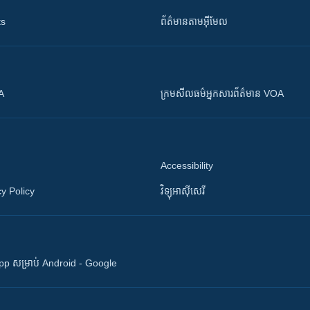
ts
ព័ត៌មាន​តាម​អ៊ីមែល
OA
ក្រម​​​សីលធម៌​​​អ្នក​​​សារព័ត៌មាន VOA
Accessibility
y Policy
វិទ្យុ​អាស៊ី​សេរី
 App សម្រាប់ Android - Google