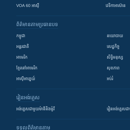
VOA 60 អាស៊ី
វេទិកា​អាស៊ាន
ព័ត៌មាន​តាមប្រធានបទ​
កម្ពុជា
នយោបាយ
អន្តរជាតិ
សេដ្ឋកិច្ច
អាមេរិក
សិទ្ធិមនុស្ស
ខ្មែរ​នៅអាមេរិក
សុខភាព
អាស៊ីអាគ្នេយ៍
អប់រំ
រៀន​​អង់គ្លេស
អង់គ្លេស​ជាមួយ​ម៉ានី​និង​ម៉ូរី
រៀន​​​​​​អង់គ្លេ
ទទួល​ព័ត៌មាន​តាម