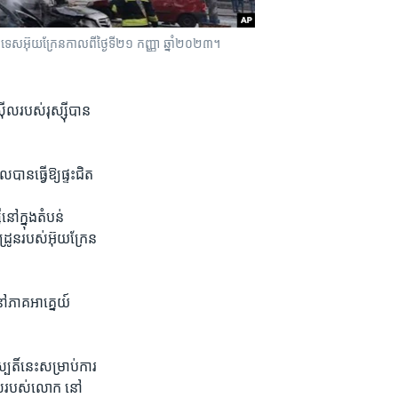
sy ប្រទេស​អ៊ុយក្រែន​កាលពីថ្ងៃទី​២១ កញ្ញា ឆ្នាំ២០២៣។
ល​របស់​រុស្ស៊ី​បាន​
​ធ្វើ​ឱ្យ​ផ្ទះ​ជិត
ៅ​ក្នុង​តំបន់
រូន​របស់​អ៊ុយក្រែន​
ភាគ​អាគ្នេយ៍​
៍​នេះ​សម្រាប់​ការ​
រទេស​របស់​លោក នៅ​