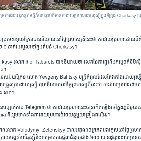
្រុម​ការងារ​បន្ត​ពន្លត់​អគ្គិភ័យ​បន្ទាប់ពីមានការវាយប្រហារ​​ដោយរុស្ស៊ី​ក្នុង​ទីក្រុង Cherka
ល​ប្រទេស​អ៊ុយក្រែន​បាន​និយាយ​នៅ​ថ្ងៃ​ព្រហស្បតិ៍​នេះ​ថា ការ​វាយ​ប្រហារ​ដោយ​មីស៊ី
ងតិច ៦ នាក់​រង​របួស​នៅក្នុង​តំបន់ Cherkasy។
sy លោក Ihor Taburets បាន​និយាយ​ថា រលក​នៃ​ការ​ផ្ទុះ​និង​កម្ទេចកំទី​មីស៊ីល​បាន
ខាត។
រទេស​អ៊ុយក្រែន លោក Yevgeny Balitsky មន្ត្រី​កំពូល​ដែល​តែងតាំង​ដោយ​រុស្ស៊ី​ន
រួតត្រា​ដោយ​រុស្ស៊ី បាន​និយាយ​នៅ​ថ្ងៃ​ព្រហស្បតិ៍​នេះ​ថា ការ​វាយ​ប្រហារ​ដោយ​ដ្
 ២ នាក់។
ញ្ជាក់​តាម Telegram ថា ការ​វាយ​ប្រហារ​នេះ​បាន​កើតឡើង​នៅ​ក្នុង​ភូមិ​មួយ​នៅ​
a និង​រួម​មាន​ទាំង​ការ​វាយ​ប្រហារ​ចំ​រថយន្ត​មួយ​គ្រឿង​ផងដែរ។
្រែន​លោក Volodymyr Zelenskyy បាន​អរគុណ​ចក្រភព​អង់គ្លេស​នៅ​ថ្ងៃ​ព្រហស្បតិ
ុងក្រោយ​បង្អស់​លើ​រុស្ស៊ី​និង​សម្រាប់​ការ​ផ្ដល់​ជំនួយ​ជាង ៦០០ លាន​ដុល្លារ​ដល់​ប្