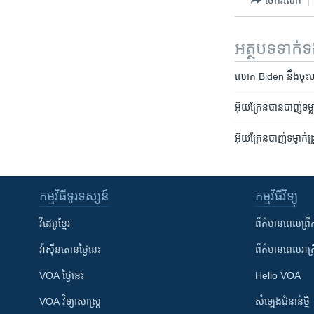
អត្ថបទ​ទាក់
លោក Biden នឹង​ចុះ​ហត្
អ៊ុយក្រែន​​​​បាន​បាញ់​ទម្
អ៊ុយក្រែន​បាញ់​ទម្លាក់​ដ
កម្មវិធី​ទូរទស្សន៍
កម្មវិធី​វិទ្យុ
វីដេអូ​ខ្មែរ
ព័ត៌មាន​ពេល​ព្រឹ
វ៉ាស៊ីនតោន​ថ្ងៃ​នេះ
ព័ត៌មាន​​ពេល​រាត្រ
VOA ថ្ងៃនេះ
Hello VOA
VOA ​វិទ្យាសាស្ត្រ
សំឡេង​ជំនាន់​ថ្មី