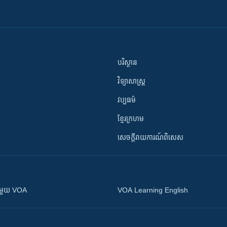
បរិស្ថាន
វិទ្យាសាស្រ្ត
វប្បធម៌
ខ្មែរក្រហម
សេចក្តីរាយការណ៍ពិសេស
ស​​ជាមួយ VOA
VOA Learning English