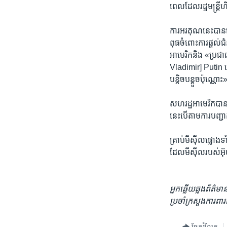
ពេល​ដែល​រដ្ឋមន្ត្រី
ការ​អរគុណ​នេះ​បាន​ធ
ពុធ​ចំពោះ​ការ​ផ្ដល់
អាមេរិក​និង «ប្រជាជន
Vladimir] Putin ដោយ
បន្តិចបន្តួច​ប៉ុណ្ណោះ
សហរដ្ឋ​អាមេរិក​បាន​
នេះ​បើ​តាម​ការ​បញ្ជ
គ្រាប់មីស៊ីលផ្លោង​ទ
ដែល​មីស៊ីល​របស់​អ៊
អ្នក​ឆ្លើយឆ្លង​ព័ត
ប្រចាំ​ក្រសួង​ការពា
ចែករំលែក