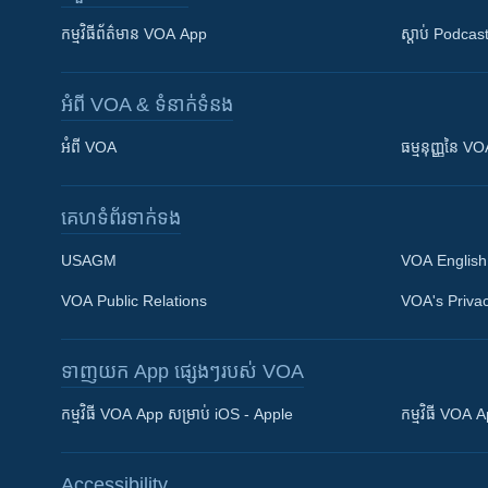
កម្មវិធី​ព័ត៌មាន VOA App
ស្តាប់ Podcas
អំពី​ VOA & ទំនាក់ទំនង
អំពី​ VOA
ធម្មនុញ្ញ​នៃ V
គេហទំព័រ​​ទាក់ទង
USAGM
VOA English
VOA Public Relations
VOA's Privac
ទាញយក​ App ផ្សេងៗ​របស់​ VOA
Khmer English
កម្មវិធី​ VOA App សម្រាប់ iOS - Apple
កម្មវិធី​ VOA
បណ្តាញ​សង្គម
Accessibility