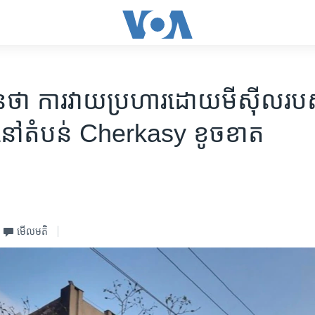
​ថា ការ​វាយប្រហារ​ដោយ​មីស៊ីល​របស់​រ
ផ្ទះ​នៅ​តំបន់ Cherkasy ខូចខាត
មើល​មតិ