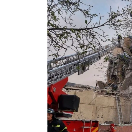
រចនា
សម្ព័ន្ធ​
រំលង​
និង​
ចូល​
ទៅ​
កាន់​
ទំព័រ​
ស្វែង​
រក