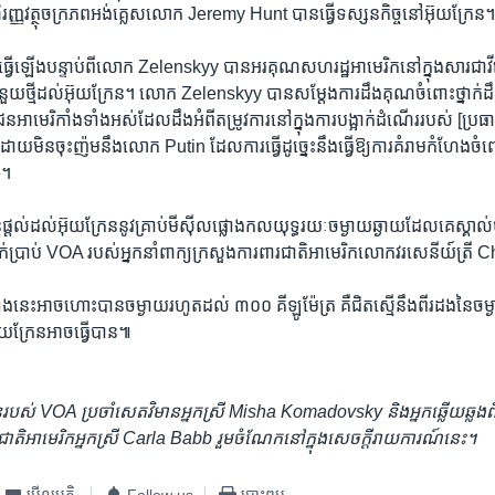
​ហិរញ្ញវត្ថុ​ចក្រភព​អង់គ្លេស​លោក Jeremy Hunt បាន​ធ្វើ​ទស្សនកិច្ច​នៅ​អ៊ុយក្រែន
្វើ​ឡើង​បន្ទាប់ពី​លោក Zelenskyy បាន​អរគុណ​សហរដ្ឋ​អាមេរិក​នៅ​ក្នុង​សារ​ជា​វីដេ
​ជំនួយ​ថ្មី​ដល់​អ៊ុយក្រែន។ លោក Zelenskyy បាន​សម្ដែង​ការ​ដឹងគុណ​ចំពោះ​ថ្នាក់ដឹ
​អាមេរិកាំង​ទាំងអស់​ដែល​ដឹង​អំពី​តម្រូវការ​នៅក្នុង​ការ​បង្អាក់​ដំណើរ​របស់ [ប្រធា
​មិន​ចុះញ៉ម​នឹងលោក Putin ដែល​ការ​ធ្វើ​ដូច្នេះ​នឹង​ធ្វើ​ឱ្យ​ការ​គំរាមកំហែង​ចំ
»។
ផ្ដល់​ដល់​អ៊ុយក្រែន​នូវ​គ្រាប់​មីស៊ីល​ផ្លោង​កលយុទ្ធ​រយៈ​ចម្ងាយ​ឆ្ងាយ​ដែល​គេ​ស
ាក់​ប្រាប់ VOA របស់​អ្នក​នាំពាក្យ​ក្រសួង​ការពារ​ជាតិ​អាមេរិក​លោក​វរសេនីយ៍ត្រី
ាំងនេះ​អាច​ហោះ​បាន​ចម្ងាយ​រហូត​ដល់ ៣០០ គីឡូម៉ែត្រ គឺ​ជិត​ស្មើ​នឹង​ពីរ​ដង​នៃ​ចម្
ុយក្រែន​អាច​ធ្វើ​បាន៕
៌មាន​របស់ VOA ប្រចាំ​សេតវិមាន​អ្នកស្រី Misha Komadovsky និង​អ្នក​ឆ្លើយឆ្ល
រ​ជាតិ​អាមេរិក​អ្នកស្រី Carla Babb រួម​ចំណែក​នៅ​ក្នុង​សេចក្ដី​រាយការណ៍​នេះ។
មើល​មតិ
Follow us
បោះពុម្ព