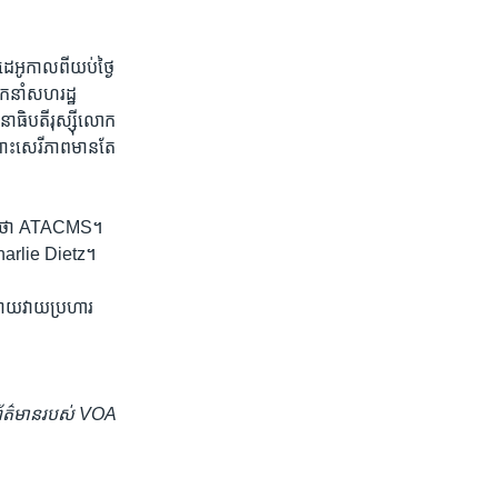
។
អូ​កាលពី​យប់​ថ្ងៃ​
កនាំ​សហរដ្ឋ​
នាធិបតី​រុស្ស៊ី​លោក
ពោះ​សេរីភាព​មានតែ​
្គាល់​ថា ATACMS។
 Charlie Dietz។
ងាយ​វាយ​ប្រហារ​
ង​ព័ត៌មាន​របស់ VOA