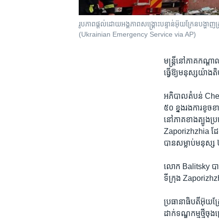
រូបភាព​ផ្តល់ដោយអង្គភាព​សង្រ្គោះ​បន្ទាន់​អ៊ុយក្រែន​បង្ហាញ​ក
(Ukrainian Emergency Service via AP)
មន្ត្រី​នៅ​ភាគ​កណ្ដា
ធ្វើ​ឱ្យ​មនុស្ស​យ៉ា
អភិបាល​តំបន់ Cherka
៥០ ខ្នង​រង​ការ​ខូច
នៅ​ភាគ​ខាង​ត្បូង​ប្
Zaporizhzhia ដែល​ត្
បាន​សម្លាប់​មនុស្ស
លោក Balitsky បាន​ប
ទីក្រុង Zaporizhzhi
ប្រធានាធិបតី​អ៊ុយក
ដាក់​ទណ្ឌកម្ម​ថ្មី​ច