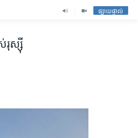
ផ្សាយផ្ទាល់
ុស្ស៊ី​