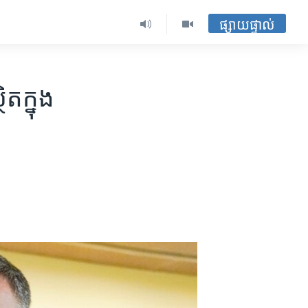
ផ្សាយផ្ទាល់
ត​ក្នុង​