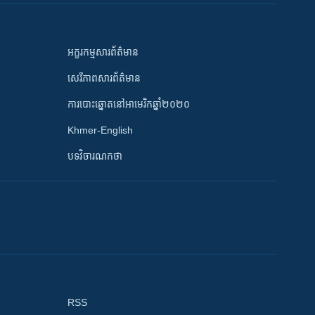
អក្ខរកម្មសារព័ត៌មាន
សេរីភាពសារព័ត៌មាន
ការបោះឆ្នោតនៅអាមេរិកឆ្នាំ២០២០
Khmer-English
បទវិចារណកថា
RSS