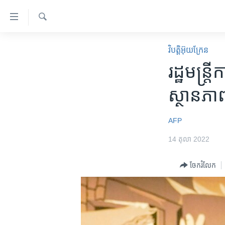
ភ្ជាប់​
ទៅ​
គេហទំព័រ​
ស្វែង​
កម្ពុជា
រក
វិបត្តិអ៊ុយក្រែន
ទាក់ទង
អន្តរជាតិ
រដ្ឋមន្ត្រ
រំលង​
និង​
អាមេរិក
ស្ថានភាព​
ចូល​
ចិន
ទៅ​​
ទំព័រ​
ហេឡូវីអូអេ
AFP
ព័ត៌មាន​​
កម្ពុជាច្នៃប្រតិដ្ឋ
14 តុលា 2022
តែ​
ម្តង
ព្រឹត្តិការណ៍ព័ត៌មាន
ចែករំលែក
រំលង​
ទូរទស្សន៍ / វីដេអូ​
និង​
ចូល​
វិទ្យុ / ផតខាសថ៍
ទៅ​
កម្មវិធីទាំងអស់
ទំព័រ​