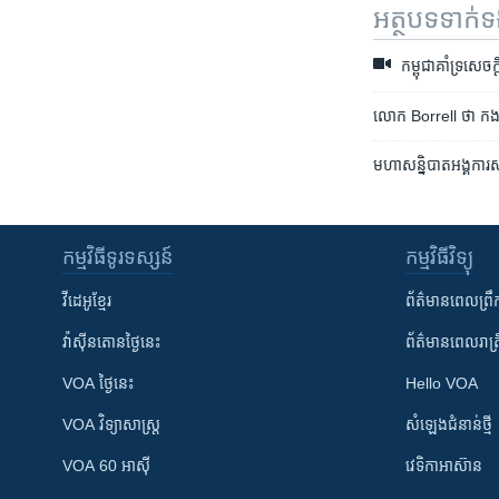
អត្ថបទ​ទាក់
កម្ពុជាគាំទ្រសេ
លោក Borrell ថា កងទ័ព​
មហា​សន្និបាត​អង្គការ​ស
កម្មវិធី​ទូរទស្សន៍
កម្មវិធី​វិទ្យុ
វីដេអូ​ខ្មែរ
ព័ត៌មាន​ពេល​ព្រឹ
វ៉ាស៊ីនតោន​ថ្ងៃ​នេះ
ព័ត៌មាន​​ពេល​រាត្រ
VOA ថ្ងៃនេះ
Hello VOA
VOA ​វិទ្យាសាស្ត្រ
សំឡេង​ជំនាន់​ថ្មី
VOA 60 អាស៊ី
វេទិកា​អាស៊ាន