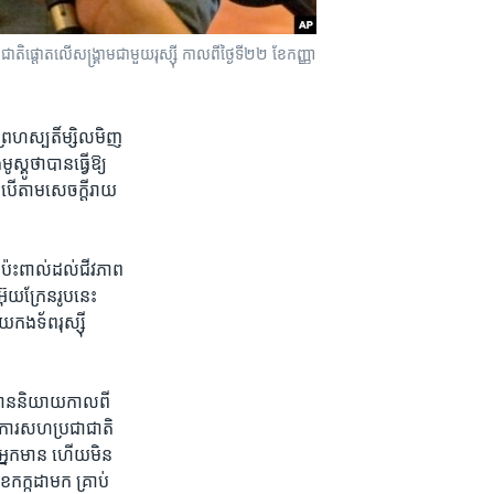
ជាតិ​ផ្តោត​លើ​សង្គ្រាម​ជាមួយ​រុស្ស៊ី កាលពីថ្ងៃទី២២ ខែកញ្ញា
្រហស្បតិ៍​ម្សិលមិញ​
ស្គូថាបាន​ធ្វើ​ឱ្យ​
ះ​បើតាម​សេចក្តីរាយ
ឱ្យ​ប៉ះពាល់​ដល់​ជីវភាព​
ុយក្រែន​រូប​នេះ​
កងទ័ព​រុស្ស៊ី​
ន​និយាយ​កាល​ពី​
ង្គការ​សហប្រជាជាតិ​
្នក​មាន​ ​ហើយ​មិន​
ែ​កក្កដាមក​ គ្រាប់