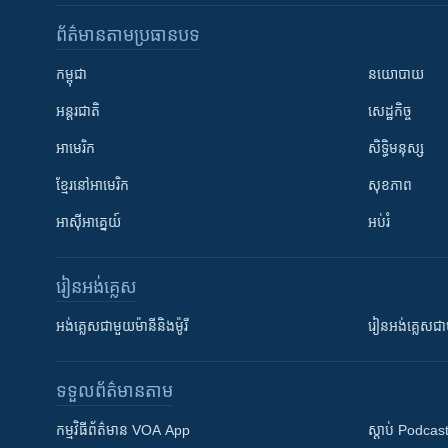
ព័ត៌មាន​តាមប្រធានបទ​
កម្ពុជា
នយោបាយ
អន្តរជាតិ
សេដ្ឋកិច្ច
អាមេរិក
សិទ្ធិមនុស្ស
ខ្មែរ​នៅអាមេរិក
សុខភាព
អាស៊ីអាគ្នេយ៍
អប់រំ
រៀន​​អង់គ្លេស
អង់គ្លេស​ជាមួយ​ម៉ានី​និង​ម៉ូរី
រៀន​​​​​​អង់គ្លេ
ទទួល​ព័ត៌មាន​តាម
កម្មវិធី​ព័ត៌មាន VOA App
ស្តាប់ Podcas