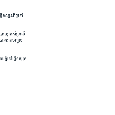
្វើទស្សនកិច្ច​ទៅ​
ឆ្នោត​គាំទ្រ​លើ​
បាន​ដាក់​បញ្ចូល​
ញុំ​ទៅ​ធ្វើ​ទស្សន