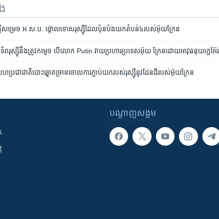
ទង
ចក្តីសម្រេច អ.ស.ប. ថ្កោលទោសរុស្ស៊ីដែលប៉ុនប៉ងយកតំបន់៤របស់អ៊ុយក្រែន
រុស្ស៊ី​នឹង​ត្រូវ​កម្ទេច បើ​លោក Putin វាយ​ប្រហារ​ប្រទេស​អ៊ុយ ក្រែន​ដោយ​អាវុធ​នុយក្លេអ៊ែ
ហប្រជាជាតិ​បោះឆ្នោត​ច្រានចោល​ការ​ភ្ជាប់​យក​របស់​រុស្ស៊ី​នូវ​ដែនដី​របស់​អ៊ុយក្រែន
បណ្តាញ​សង្គម
ក
ី