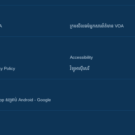
OA
ក្រម​​​សីលធម៌​​​អ្នក​​​សារព័ត៌មាន VOA
Accessibility
y Policy
វិទ្យុ​អាស៊ី​សេរី
 App សម្រាប់ Android - Google