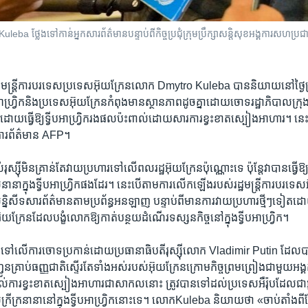
a ថ្លែង​ទៅកាន់​អ្នកសារព័ត៌មាន​បន្ទាប់ពី​កិច្ចប្រជុំ​ក្រុមប្រឹក្សា​សន្តិសុខ​អង្គការ​សហប្រជា
្ឋមន្ត្រី​ការបរទេស​ប្រទេស​អ៊ុយក្រែន​លោក Dmytro Kuleba បាន​និយាយ​នៅ​ថ្ងៃ​ព
អាហ្រ្វិក​និង​ប្រទេស​អ៊ុយក្រែន​កំពុង​មាន​ស្ថានភាព​ដូច​គ្នា​ដោយចោទ​រដ្ឋាភិបាល​ក្រុង​មូ
ដោយ​ធ្វើ​ឱ្យ​ទ្វីបអាហ្វ្រិក​រងផល​ប៉ះពាល់​ដោយសារ​ការ​ខ្វះខាតស្បៀង​អាហារ។ នេ
ក់ងារ​ព័ត៌មាន AFP។
រុស្ស៊ី​មិន​គ្រាន់តែ​វាយ​ប្រហារ​ទៅ​លើ​ពលរដ្ឋ​អ៊ុយក្រែន​ប៉ុណ្ណោះ​ទេ​ ប៉ុន្តែ​វា​បាន​ធ្វើ​
ា​ក្នុង​ទ្វីបអាហ្វ្រិក​ផង​ដែរ។ នេះ​បើតាម​ការ​លើក​ឡើង​របស់​រដ្ឋមន្ត្រីការបរទេស​អ៊
សន្និសីទ​សារព័ត៌មានតាម​ប្រព័ន្ធ​អនឡាញ បន្ទាប់ពី​មាន​ការវាយ​ប្រហារ​ថ្មីៗ​ទៀត​ដោយ​
៊ុយក្រែន​ដែល​បង្ខំ​លោក​ឱ្យកាត់​បន្ថយ​ដំណើរ​ទស្សនកិច្ចនៅ​ក្នុង​ទ្វីបអាហ្វ្រិក។
​លើ​ការចោទប្រកាន់​ដោយ​ប្រធានាធិបតី​រុស្ស៊ី​លោក Vladimir Putin ដែល​បា
ន​គ្រាប់​ធញ្ញជាតិ​ស្ទើរតែ​ទាំង​អស់​របស់​អ៊ុយក្រែន​ក្រោម​កិច្ចព្រមព្រៀង​ជា​មួយ​អ
ដល់​ការខ្វះខាត​ស្បៀង​អាហារជា​សាកល​នោះ ត្រូវ​បាន​ទៅដល់​ប្រទេសអឺរ៉ុប​ដែល​ជា​អ
្រីក្រ​នានា​នៅ​ក្នុង​ទ្វីបអាហ្វ្រិក​នោះ​ទេ។ លោកKuleba និយាយ​ថា «ចាប់តាំង​ពី​ខ