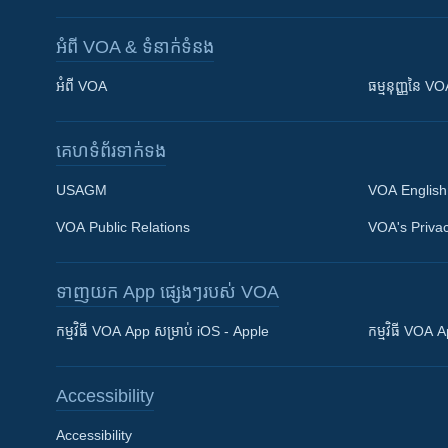
អំពី​ VOA & ទំនាក់ទំនង
អំពី​ VOA
ធម្មនុញ្ញ​នៃ V
គេហទំព័រ​​ទាក់ទង
USAGM
VOA English
VOA Public Relations
VOA's Privac
ទាញយក​ App ផ្សេងៗ​របស់​ VOA
Khmer English
កម្មវិធី​ VOA App សម្រាប់ iOS - Apple
កម្មវិធី​ VOA
បណ្តាញ​សង្គម
Accessibility
Accessibility
ភាសា