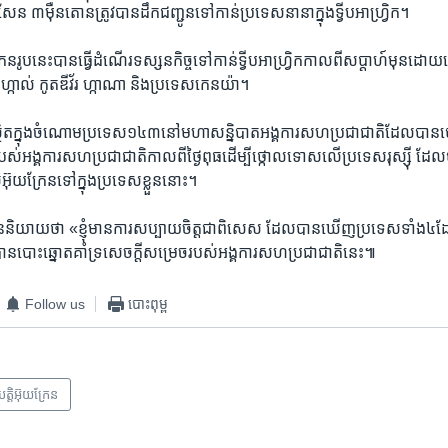
ន ៣ម៉ឺន​តោន​ត្រូវ​បាន​ដឹកជញ្ជូន​ទៅ​កាន់​ប្រទេស​នានា​ក្នុង​ទ្វីបអាហ្រ្វិក។
រែន​រូប​នេះ​បាន​ធ្វើដំណើរ​ទស្សនកិច្ចទៅ​កាន់​ទ្វីបអាហ្រ្វិក​កាល​ពី​សប្តាហ៍​មុន​ដោយធ
កាល់ កូតឌីវ័រ ហ្កាណា​ និង​ប្រទេស​កេនយ៉ា។
ថិត​ក្នុង​ចំណោម​ប្រទេស១៤៣នៅ​មហា​សន្និបាត​អង្គការ​សហប្រជាជាតិ​ដែល​បាន​បោះ
បស់​អង្គការ​សហប្រជាជាតិ​កាល​ពី​ថ្ងៃ​ពុធ​ដើម្បី​ថ្កោលទោស​លើ​ប្រទេស​រុស្ស៊ី​ ដែល​
​អ៊ុយក្រែន​ទៅ​ក្នុងប្រទេស​ខ្លួននោះ។
យាយ​ថា «ខ្ញុំ​មាន​ការសប្បាយចិត្តជា​ពិសេស​ ដែល​បាន​ឃើញប្រទេស​ទាំង៤ដែល​ខ្
រ្វិក​បាន​បោះ​ឆ្នោត​គាំទ្រ​សេចក្តី​សម្រេចរបស់​អង្គការ​សហប្រជាជាតិ​នេះ៕
Follow us
បោះពុម្ព
ិបត្តិអ៊ុយក្រែន