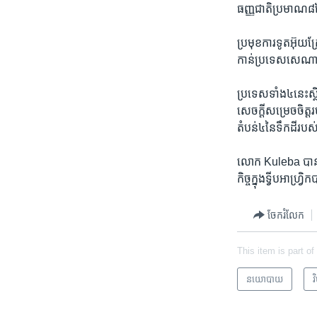
ធញ្ញជាតិ​ប្រមាណ​៨សែ
ប្រមុខការ​ទូត​អ៊ុយក្
កាន់​ប្រទេស​សេណាហ្
ប្រទេស​ទាំង៤នេះ​ស្
សេចក្តីសម្រេចចិត្ត​រ
តំបន់៤នៃ​ទឹកដី​របស់
លោក Kuleba បាន​និ
កិច្ចក្នុង​ទ្វីបអាហ្
ចែករំលែក
This item is part of
នយោបាយ
វ