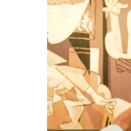
រចនា
សម្ព័ន្ធ​
រំលង​
និង​
ចូល​
ទៅ​
កាន់​
ទំព័រ​
ស្វែង​
រក