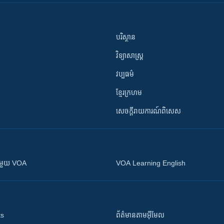
បរិស្ថាន
វិទ្យាសាស្រ្ត
វប្បធម៌
ខ្មែរក្រហម
សេចក្តីរាយការណ៍ពិសេស
ស​​ជាមួយ VOA
VOA Learning English
ts
ព័ត៌មាន​តាម​អ៊ីមែល