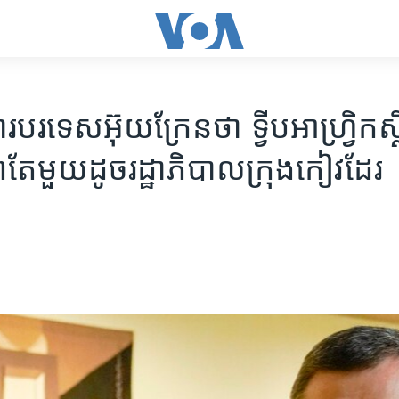
ី​ការបរទេស​អ៊ុយក្រែន​ថា ទ្វីប​អាហ្វ្រិក​ស្ថិ
តែ​មួយ​​ដូច​រដ្ឋាភិបាល​ក្រុង​កៀវ​ដែរ