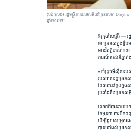
រូបឯកសារ៖ រដ្ឋមន្ត្រី​ការបរទេស​អ៊ុយក្រែន​លោក Dmytro Kuleb
ឆ្នាំ២០២២។
ទីក្រុង​ណៃរ៉ូប៊ី —
រដ
ថា​ ប្រទេសក្នុង​ទ្វីប
មានវិបត្តិជា​សាកល 
ការណ៍​របស់​ទី​ភ្នា
«កាំជ្រួច​ម៉ីស៊ីល​របស់
របស់​ពលរដ្ឋប្រទេសនាន
ដែល​បានថ្លែង​ក្នុង​
ប្រឆាំង​នឹង​ប្រទេស​អ
លោកក៏បាន​វាយបកទៅ
ខែមុន​ថា ការដឹកជញ្ជូ
ដើម្បី​ជួយ​សម្រួល​
បាន​ទៅ​ដល់​ប្រទេស​ក