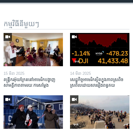
កម្មវិធី​នីមួយៗ
15 មីនា 2025
14 មីនា 2025
តន្ត្រីករ​អ៊ុយក្រែន​នៅ​អាមេរិក​បង្ហាញ​
សេដ្ឋកិច្ច​អាមេរិក​ស្ថិត​ក្នុង​ភាពស្រពិច
សាមគ្គីភាព​តាម​រយៈ​ការសម្តែង
ស្រពិល​ដោយសារ​រឿង​ពន្ធគយ