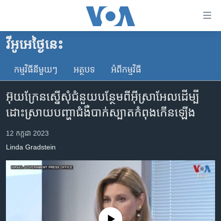
ភ្ជាប់​
ទៅ​
គេហទំព័រ​
វីអូអេថ្ងៃនេះ
កម្ពុជា
ទាក់ទង
រំលង​
កម្មវិធី​នីមួយៗ
អត្ថបទ​
អំពី​កម្មវិធី​
អន្តរជាតិ
និង​
អាមេរិក
ចូល​
អ៊ុយក្រែន​ស្នើសុំ​ជំនួយ​បន្ថែម​​ពី​អ៊ីស្រាអែល​ដើម្បី​
ទៅ​​
ចិន
ដោះស្រាយ​បញ្ហា​ជំងឺ​បាក់ស្បាត​កំពុង​កើន​ឡើង
ទំព័រ​
ហេឡូវីអូអេ
ព័ត៌មាន​​
12 កក្កដា 2023
តែ​
កម្ពុជាច្នៃប្រតិដ្ឋ
Linda Gradstein
ម្តង
ព្រឹត្តិការណ៍ព័ត៌មាន
រំលង​
និង​
ទូរទស្សន៍ / វីដេអូ​
ចូល​
វិទ្យុ / ផតខាសថ៍
ទៅ​
ទំព័រ​
កម្មវិធីទាំងអស់
No media source currently available