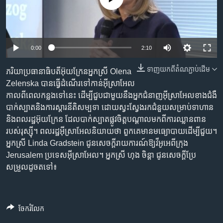
រចនា
សម្ព័ន្ធ​
Khmer English
រំលង​
និង​
បណ្តាញ​សង្គម
0:00
2:10
ចូល​
ទៅ​
ទាញ​យក​ពី​តំណភ្ជាប់​ដើម
ភរិយា​ប្រធានាធិបតី​អ៊ុយក្រែន​អ្នកស្រី Olena
កាន់​
Zelenska បាន​ធ្វើ​ដំណើរ​ទៅ​កាន់​អ៊ីស្រាអែល​
ទំព័រ​
ភាសា
កាល​ពី​ពេល​កន្លង​ទៅ​នេះ ដើម្បី​ជួប​ជាមួយ​នឹង​អ្នកជំនាញ​អ៊ីស្រាអែល​ខាង​ជំងឺ​
ស្វែង​
បាក់ស្បាត​និង​ការ​ស្ដារ​នីតិសម្បទា ដោយ​ស្វះស្វែង​រក​ជំនួយ​សម្រាប់​ទាហាន​
រក
និង​ពលរដ្ឋ​អ៊ុយក្រែន​ ដែល​បាក់ស្បាត​ផ្លូវ​ចិត្ត​បណ្ដាល​មកពី​ការ​ឈ្លានពាន​
របស់​រុស្ស៊ី។ ពលរដ្ឋ​អ៊ីស្រាអែល​និយាយ​ថា ពួកគេ​មាន​មធ្យោបាយ​ដើម្បី​ជួយ។
អ្នកស្រី Linda Gradstein ជូន​សេចក្តីរាយការណ៍​ឱ្យ​វីអូអេ​ពី​ក្រុង​
Jerusalem ប្រទេស​អ៊ីស្រាអែល។ អ្នកស្រី ហុង ចិន្ដា ជូន​សេចក្ដីប្រែ
សម្រួល​ដូច​ត​ទៅ៖
ចែករំលែក