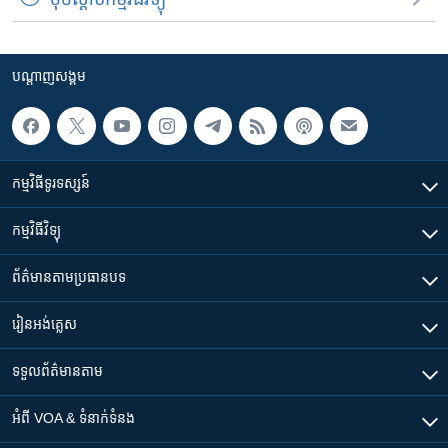
បណ្តាញ​សង្គម
កម្មវិធី​ទូរទស្សន៍
កម្មវិធី​វិទ្យុ
ព័ត៌មាន​តាមប្រធានបទ​
រៀន​​អង់គ្លេស
ទទួល​ព័ត៌មាន​តាម
អំពី​ VOA & ទំនាក់ទំនង