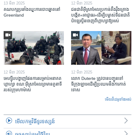
13 មីនា 2025
12 មីនា 2025
គណបក្ស​ប្រឆាំង​ឈ្នះ​ការបោះឆ្នោត​នៅ
ជនជាតិ​អ៊ីស្រាអែល​ប្រកាន់​តឹងរ៉ឹង​គ្រោង​
Greenland
បង្កើត​«អាជ្ញាធរ‍»​ដើម្បី​បម្លាស់​ទី​ជនជាតិ​
ប៉ាឡេស្ទីន​ចេញពី​ហ្កាហ្សា​ឱ្យ​អស់
12 មីនា 2025
12 មីនា 2025
អេហ្ស៊ីប​បង្ហាញ​ផែនការ​សម្រាប់​អនាគត​
លោក Duterte ត្រូវ​បាន​បញ្ជូនទៅ
ហ្កាហ្សា ខណៈ​អ៊ីស្រាអែល​ព្រមាន​តួនាទី​
ទីក្រុងឡាអេ​ដើម្បី​ប្រឈម​នឹង​ការកាត់
របស់​ក្រុម​ហាម៉ាស់
ទោស
មើល​វីដេអូ​ទាំង​អស់
មើល​កម្មវិធី​ទូរទស្សន៍
ចុចស្តាប់កម្មវិធីវិទ្យុ