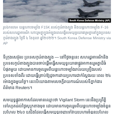
រចនា
សម្ព័ន្ធ​
Khmer English
រំលង​
និង​
បណ្តាញ​សង្គម
ចូល​
រូបឯកសារ៖ យន្ដហោះ​ចម្បាំង​ F15K របស់​កូរ៉េខាងត្បូង និង​យន្ដហោះចម្បាំង F-16
ទៅ​
របស់​សហរដ្ឋ​អាមេរិក ហោះ​រួម​គ្នា​ក្នុង​អំឡុងពេល​ធ្វើ​សមយុទ្ធយោធា​រួម​គ្នា​នៅ​ក្នុង​ប្រទេស​
កាន់​
កូរ៉េខាងត្បូង ថ្ងៃទី ៤ ខែតុលា ឆ្នាំ២០២២។ South Korea Defense Ministry via
AP
ទំព័រ​
ភាសា
ស្វែង​
រក
ទីក្រុង​សេអ៊ូល ប្រទេស​កូរ៉េ​ខាង​ត្បូង —
នៅ​ថ្ងៃ​ចន្ទ​នេះ សហរដ្ឋ​អាមេរិក​និង​
ប្រទេស​កូរ៉េ​ខាង​ត្បូង​បាន​ចាប់ផ្តើម​ធ្វើ​សមយុទ្ធ​យោធា​ផ្លូវ​អាកាស​រួម​គ្នា​ដ៏​ធំ​
បំផុត​មួយ ដោយ​មាន​ការ​ចូលរួម​ពី​យន្តហោះ​ចម្បាំង​រាប់​រយ​គ្រឿង​របស់​
ប្រទេស​ទាំង​ពីរ​ ដោយ​ធ្វើ​ត្រាប់​ឱ្យ​ដូច​ការ​វាយ​ប្រហារ​ជាក់ស្ដែង​រយៈពេល ២៤
ម៉ោង​ក្នុង​មួយ​ថ្ងៃ។ នេះ​បើ​យោង​តាម​សេចក្តី​រាយការណ៍​របស់​ទីភ្នាក់ងារ​
ព័ត៌មាន Reuters។
សមយុទ្ធ​ផ្លូវ​អាកាស​ដែល​មាន​ឈ្មោះ​ថា Vigilant Storm នេះ​នឹង​ប្រព្រឹត្តិ​
ទៅ​រហូត​ដល់​ថ្ងៃ​សុក្រ​ខាង​មុខ ដោយ​មាន​ការ​ចូលរួម​ពី​យន្តហោះ​ចម្បាំង​ចំនួន​
ប្រហែល ២៤០ គ្រឿង​ដែល​ធ្វើ​សមយុទ្ធ​ចេញ​ទៅ​វាយ​ប្រហារ​ចំនួន​ប្រហែល