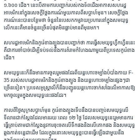
១.៦០០ ជើង។ នេះ​បើ​តាម​ការ​បញ្ជាក់​របស់​កងទ័ព​ជើង​អាកាស​សហរដ្ឋ​
អាមេរិក​នៅ​ក្នុង​សេចក្តី​ថ្លែងការណ៍​មួយ​កាលពី​សប្តាហ៍​មុន។ សេចក្ដី​ថ្លែង
ការណ៍​នេះ​បាន​បន្ថែម​ថា ចំនួន​នៃ​បេសកកម្ម​វាយ​ប្រហារ​នៅ​ក្នុង​សមយុទ្ធ​
លើក​នេះ​គឺ​មាន​ចំនួន​ច្រើន​បំផុត​មិន​ធ្លាប់​មាន​ពី​មុន​មក។
សហរដ្ឋ​អាមេរិក​និង​កូរ៉េ​ខាង​ត្បូង​បាន​បញ្ជាក់​ថា ការ​ធ្វើ​សមយុទ្ធ​ហ្វឹកហ្វឺន​នេះ​
គឺ​ជា​ការ​ចាំបាច់​ដើម្បី​ទប់ទល់​នឹង​ការ​គំរាម​កំហែង​ណា​មួយ​ពី​ប្រទេស​កូរ៉េ​ខាង​
ជើង។
សមយុទ្ធ​នេះ​ក៏​នឹង​មាន​ការ​ចូលរួម​ផង​ដែរ​ពី​យន្តហោះ​ចម្បាំង​បំបាំង​កាយ F-
35 របស់​សហរដ្ឋ​អាមេរិក​និង​កូរ៉េ​ខាងត្បូង និង​យន្តហោះ​ចម្បាំង​ផ្សេងៗ​ជា​
ច្រើន​ទៀត។ ប្រទេស​អូស្ត្រាលី​ក៏​នឹង​បញ្ជូន​យន្តហោះ​ចាក់សាំង​លើ​អាកាស​ឱ្យ​
មក​ចូលរួម​ក្នុង​សមយុទ្ធ​នេះ​ផង​ដែរ។
កាលពី​ថ្ងៃ​សុក្រ​សប្តាហ៍​មុន កូរ៉េ​ខាង​ត្បូង​ទើប​នឹង​បាន​បញ្ចប់​សមយុទ្ធ​លើ​
ទីលាន​ជាក់ស្តែង​ដែល​មាន​រយៈពេល ១២ ថ្ងៃ ដែល​សមយុទ្ធ​នេះ​រួម​មាន​ការ​
ធ្វើ​ត្រាប់​តាម​ជាក់ស្ដែង​នូវ​ការ​ចុះ​ចត​លើ​ទឹក​ផង​និង​លើ​គោក​ផង និង​សមយុទ្ធ​
ឆ្លងកាត់​ទន្លេ​ជាដើម ដែល​ក្នុង​នោះ​សមយុទ្ធ​ខ្លះ​បាន​ធ្វើ​ឡើង​ជាមួយ​នឹង​