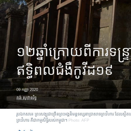
រចនា
សម្ព័ន្ធ​
រំលង​
និង​
ចូល​
ទៅ​
កាន់​
១២​ឆ្នាំ​ក្រោយ​ពី​ការ​ទន
ទំព័រ​
ស្វែង​
រក
ឥទ្ធិពល​ជំងឺ​កូវីដ១៩
09 កញ្ញា 2020
គង់ សុឋានរិទ្ធ
រូបឯកសារ៖ ព្រះសង្ឃជាច្រើនព្រះអង្គនិមន្តទស្សនាប្រាសាទព្រះវិហារ ដែលស្ថិត
ព្រះវិហារ គឺជាកម្មសិទ្ធិរបស់កម្ពុជា។
Photo: AFP