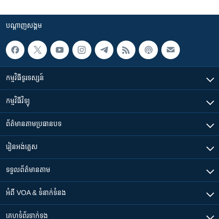
បណ្តាញ​សង្គម
កម្មវិធី​ទូរទស្សន៍
កម្មវិធី​វិទ្យុ
ព័ត៌មាន​តាមប្រធានបទ​
រៀន​​អង់គ្លេស
ទទួល​ព័ត៌មាន​តាម
អំពី​ VOA & ទំនាក់ទំនង
គេហទំព័រ​​ទាក់ទង