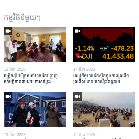
កម្មវិធី​នីមួយៗ
15 មីនា 2025
14 មីនា 2025
តន្ត្រីករ​អ៊ុយក្រែន​នៅ​អាមេរិក​បង្ហាញ​
សេដ្ឋកិច្ច​អាមេរិក​ស្ថិត​ក្នុង​ភាពស្រពិច
សាមគ្គីភាព​តាម​រយៈ​ការសម្តែង
ស្រពិល​ដោយសារ​រឿង​ពន្ធគយ
13 មីនា 2025
12 មីនា 2025