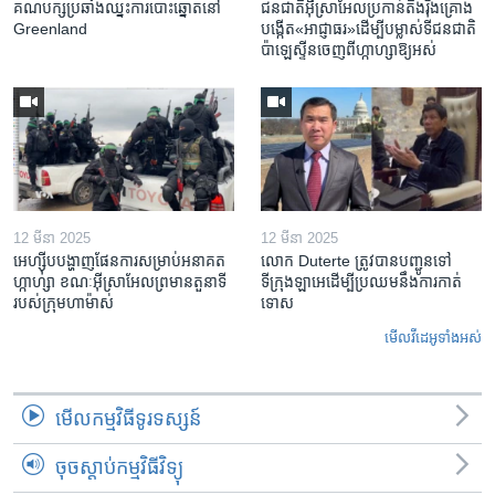
គណបក្ស​ប្រឆាំង​ឈ្នះ​ការបោះឆ្នោត​នៅ
ជនជាតិ​អ៊ីស្រាអែល​ប្រកាន់​តឹងរ៉ឹង​គ្រោង​
Greenland
បង្កើត​«អាជ្ញាធរ‍»​ដើម្បី​បម្លាស់​ទី​ជនជាតិ​
ប៉ាឡេស្ទីន​ចេញពី​ហ្កាហ្សា​ឱ្យ​អស់
12 មីនា 2025
12 មីនា 2025
អេហ្ស៊ីប​បង្ហាញ​ផែនការ​សម្រាប់​អនាគត​
លោក Duterte ត្រូវ​បាន​បញ្ជូនទៅ
ហ្កាហ្សា ខណៈ​អ៊ីស្រាអែល​ព្រមាន​តួនាទី​
ទីក្រុងឡាអេ​ដើម្បី​ប្រឈម​នឹង​ការកាត់
របស់​ក្រុម​ហាម៉ាស់
ទោស
មើល​វីដេអូ​ទាំង​អស់
មើល​កម្មវិធី​ទូរទស្សន៍
ចុចស្តាប់កម្មវិធីវិទ្យុ