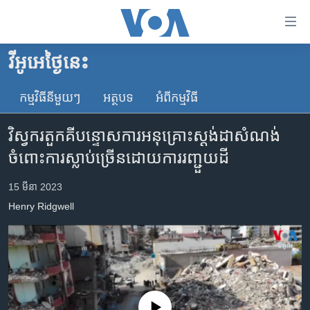
ភ្ជាប់​
ទៅ​
គេហទំព័រ​
វីអូអេថ្ងៃនេះ
កម្ពុជា
ទាក់ទង
រំលង​
កម្មវិធី​នីមួយៗ
អត្ថបទ​
អំពី​កម្មវិធី​
អន្តរជាតិ
និង​
អាមេរិក
ចូល​
វិស្វករតួកគីបន្ទោសការអនុគ្រោះស្តង់ដាសំណង់
ទៅ​​
ចិន
ចំពោះការស្លាប់ច្រើនដោយការរញ្ជួយដី
ទំព័រ​
ហេឡូវីអូអេ
ព័ត៌មាន​​
15 មីនា 2023
តែ​
កម្ពុជាច្នៃប្រតិដ្ឋ
Henry Ridgwell
ម្តង
ព្រឹត្តិការណ៍ព័ត៌មាន
រំលង​
និង​
ទូរទស្សន៍ / វីដេអូ​
ចូល​
វិទ្យុ / ផតខាសថ៍
ទៅ​
ទំព័រ​
កម្មវិធីទាំងអស់
No media source currently available