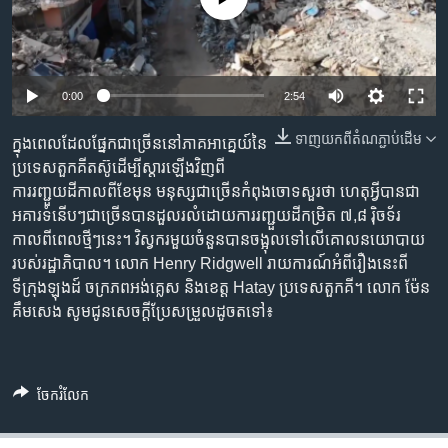
រចនា
សម្ព័ន្ធ​
Khmer English
រំលង​
និង​
បណ្តាញ​សង្គម
0:00
2:54
ចូល​
ទៅ​
ទាញ​យក​ពី​តំណភ្ជាប់​ដើម
ក្នុងពេលដែលផ្នែកជាច្រើននៅភាគអាគ្នេយ៍នៃ
កាន់​
ប្រទេសតួកគីតស៊ូដើម្បីស្តារឡើងវិញពី
ទំព័រ​
ភាសា
ការរញ្ជួយដីកាលពីខែមុន មនុស្សជាច្រើនកំពុងចោទសួរថា ហេតុអ្វីបានជា
ស្វែង​
អគារទំនើបៗជាច្រើនបានដួលរលំដោយការរញ្ជួយដីកម្រិត ៧,៨ រ៉ិចទ័រ
រក
កាលពីពេលថ្មីៗនេះ។ វិស្វករមួយចំនួនបានចង្អុលទៅលើគោលនយោបាយ
របស់រដ្ឋាភិបាល។ លោក Henry Ridgwell រាយការណ៍អំពីរឿងនេះពី
ទីក្រុងឡុងដ៍ ចក្រភពអង់គ្លេស និងខេត្ត Hatay ប្រទេសតួកគី។ លោក ម៉ែន
គឹមសេង សូមជូនសេចក្តីប្រែសម្រួលដូចតទៅ៖
ចែករំលែក