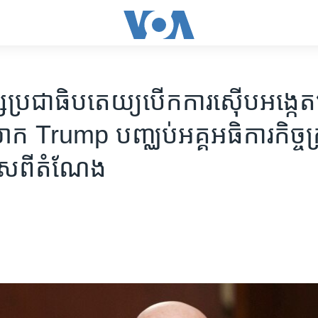
្រជាធិបតេយ្យ​បើក​ការ​ស៊ើប​អង្កេត​
 Trump បញ្ឈប់​អគ្គ​អធិការកិច្ច​ក
ស​ពី​តំណែង