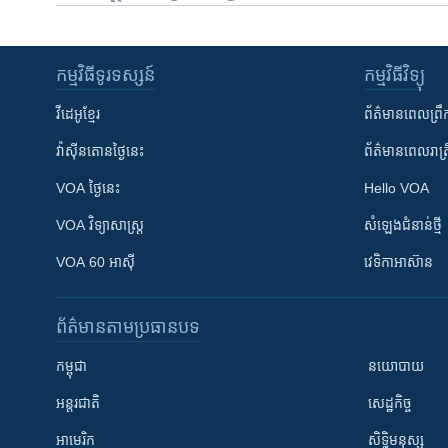
កម្មវិធី​ទូរទស្សន៍
កម្មវិធី​វិទ្យុ
វីដេអូ​ខ្មែរ
ព័ត៌មាន​ពេល​ព្រឹ
វ៉ាស៊ីនតោន​ថ្ងៃ​នេះ
ព័ត៌មាន​​ពេល​រាត្រ
VOA ថ្ងៃនេះ
Hello VOA
VOA ​វិទ្យាសាស្ត្រ
សំឡេង​ជំនាន់​ថ្មី
VOA 60 អាស៊ី
វេទិកា​អាស៊ាន
ព័ត៌មាន​តាមប្រធានបទ​
កម្ពុជា
នយោបាយ
អន្តរជាតិ
សេដ្ឋកិច្ច
អាមេរិក
សិទ្ធិមនុស្ស