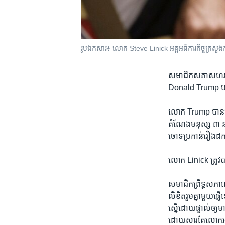
រូបឯកសារ៖ លោក Steve Linick អគ្គអធិការកិច្ច​​ក្រសួង​ការបរ
សមាជិក​សភា​សហរដ្ឋ​
Donald Trump បញ្ឈ
លោក Trump បាន​បញ្
តំណែង​មនុស្ស ៣ នាក់
ចោទ​ប្រកាន់​រឿង​ដក
លោក Linick ត្រូវ​
សមាជិក​ព្រឹទ្ធសភា
លិខិត​រួម​គ្នា​មួយ​
ស្នើ​ដោយ​ផ្ទាល់​ឲ្
ដោយសារតែ​លោក​អគ្គ