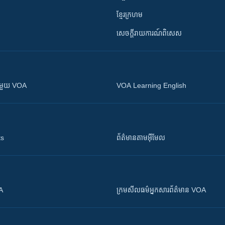
ខ្មែរក្រហម
សេចក្តីរាយការណ៍ពិសេស
ស​​ជាមួយ VOA
VOA Learning English
ts
ព័ត៌មាន​តាម​អ៊ីមែល
OA
ក្រម​​​សីលធម៌​​​អ្នក​​​សារព័ត៌មាន VOA