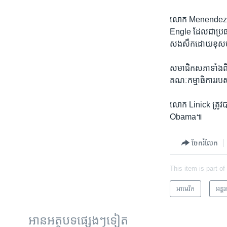
លោក Menendez ដែល​
Engle ដែល​ជា​ប្រធាន
សងសឹក​ដោយ​ខុស​ច
សមាជិក​សភា​ទាំង​ពីរ
គណៈកម្មាធិការ​របស
លោក Linick ត្រូវ​ប
Obama៕
ចែករំលែក
This item is part of
អាមេរិក​
អន្ត
អានអត្ថបទផ្សេងៗទៀត