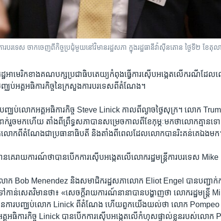
ទេស ចាកចេញ​ពី​កិច្ចប្រជុំ​មួយ​នៅ​វិមាន​រដ្ឋសភា ក្នុង​រដ្ឋធានី​វ៉ាស៊ីនតោន ថ្ងៃ​ទី​២ ខែ​តុល
អាមេរិក​ខាង​គណបក្ស​ប្រជាធិបតេយ្យ​កំពុង​ធ្វើ​ការ​ស៊ើប​អង្កេត​លើ​ករណី​ដែល​
ប់​អគ្គ​អធិការកិច្ច​នៃ​ក្រសួង​ការបរទេស​ពី​តំណែង។
ឈប់​លោក​អគ្គ​អធិការកិច្ច Steve Linick កាល​ពី​ល្ងាច​ថ្ងៃ​សុក្រ។ លោក Trum
​រួច​មក​ហើយ តាំង​ពី​ព្រឹទ្ធសភា​បាន​សម្រេច​កាល​ពី​ខែ​កុម្ភៈ​មក​ថា​លោក​គ្មាន​ទោស​
​លោក​ពី​តំណែង​ជា​ប្រធានាធិបតី និង​តាំង​ពី​ពេល​ដែល​លោក​បាន​រិះគន់​គេ​ឯង​មក
បាន​គេ​រាយការណ៍​ថា​បាន​បើក​ការ​ស៊ើប​អង្កេត​លើ​លោក​រដ្ឋមន្ត្រី​ការបរទេស M
​លោក Bob Menendez និង​សមាជិក​រដ្ឋសភា​លោក Eliot Engel បាន​បញ្ជាក់​កាល​ពី​
ផ្ញើ​ទៅ​កាន់​សេតវិមាន​ថា៖ «សេចក្ដី​រាយការណ៍​នានា​បាន​បង្ហាញ​ថា លោក​រដ្ឋមន្ត្
យ​មាន​ការ​បញ្ឈប់​លោក Linick ពី​តំណែង ហើយ​ពួក​យើង​យល់​ថា លោក Pompeo ធ្វើ
អធិការកិច្ច Linick បាន​បើក​ការ​ស៊ើប​អង្កេត​លើ​កំហុស​ផ្ទាល់​ខ្លួន​របស់​ល