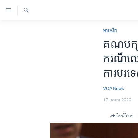
ភ្ជាប់​
ទៅ​
គេហទំព័រ​
ស្វែង​
កម្ពុជា
រក
អាមេរិក​
ទាក់ទង
អន្តរជាតិ
គណបក្ស​ប
រំលង​
និង​
អាមេរិក
ករណី​លោក
ចូល​
ចិន
ទៅ​​
ការបរទេ
ទំព័រ​
ហេឡូវីអូអេ
ព័ត៌មាន​​
កម្ពុជាច្នៃប្រតិដ្ឋ
តែ​
VOA News
ម្តង
ព្រឹត្តិការណ៍ព័ត៌មាន
17 ឧសភា 2020
រំលង​
ទូរទស្សន៍ / វីដេអូ​
និង​
ចែករំលែក
ចូល​
វិទ្យុ / ផតខាសថ៍
ទៅ​
កម្មវិធីទាំងអស់
ទំព័រ​