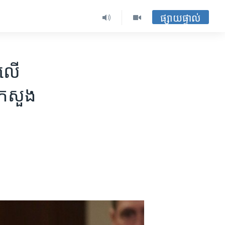
ផ្សាយផ្ទាល់
លើ​
្រសួង​