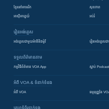
ខ្មែរ​នៅអាមេរិក
សុខភាព
អាស៊ីអាគ្នេយ៍
អប់រំ
រៀន​​អង់គ្លេស
អង់គ្លេស​ជាមួយ​ម៉ានី​និង​ម៉ូរី
រៀន​​​​​​អង់គ្លេ
ទទួល​ព័ត៌មាន​តាម
កម្មវិធី​ព័ត៌មាន VOA App
ស្តាប់ Podcas
អំពី​ VOA & ទំនាក់ទំនង
អំពី​ VOA
ធម្មនុញ្ញ​នៃ V
គេហទំព័រ​​ទាក់ទង