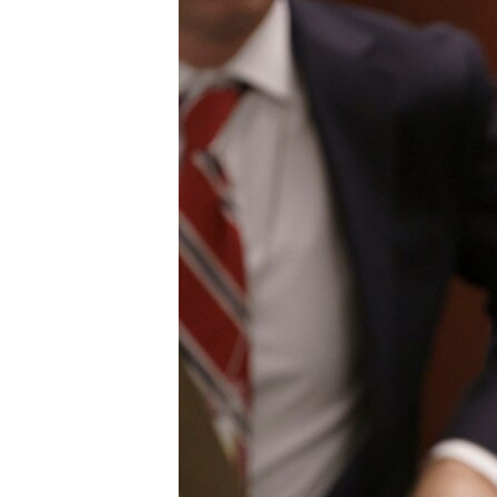
រចនា
សម្ព័ន្ធ​
រំលង​
និង​
ចូល​
ទៅ​
កាន់​
ទំព័រ​
ស្វែង​
រក