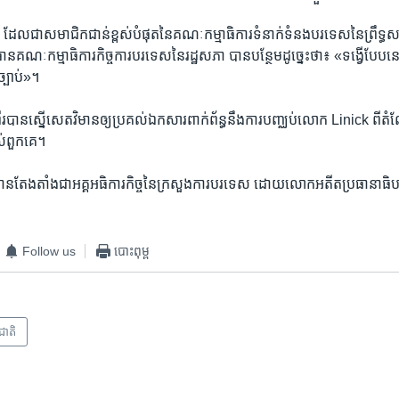
ជា​សមាជិក​ជាន់​ខ្ពស់​បំផុត​នៃ​គណៈកម្មាធិការ​ទំនាក់ទំនង​បរទេស​នៃ​ព្រឹទ្
​គណៈកម្មាធិការ​កិច្ចការ​បរទេស​នៃ​រដ្ឋសភា បាន​បន្ថែម​ដូច្នេះ​ថា៖ «ទង្វើ​បែប​នេះ.
្បាប់»។
​បាន​ស្នើ​សេតវិមាន​ឲ្យ​ប្រគល់​ឯកសារ​ពាក់ព័ន្ធ​នឹង​ការ​បញ្ឈប់​លោក Linick ពី​ត
់​ពួកគេ។
ាន​តែងតាំង​ជា​អគ្គ​អធិការកិច្ច​នៃ​ក្រសួង​ការបរទេស ដោយ​លោក​អតីត​ប្រធានាធ
Follow us
បោះពុម្ព
រជាតិ