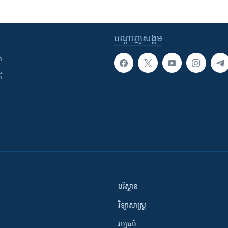
បណ្តាញ​សង្គម
ក
ី
បរិស្ថាន
វិទ្យាសាស្រ្ត
វប្បធម៌