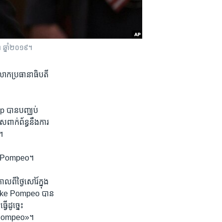
ា ឆ្នាំ​២០១៩។
លោក​ប្រធានាធិបតី
p បាន​បញ្ឈប់​
ពាក់ព័ន្ធ​នឹង​ការ​
។
ike Pompeo។
ថ្ងៃ​សៅរ៍​ក្នុង​
រី Mike Pompeo បាន​
​ដូច្នេះ
ោក Pompeo»។