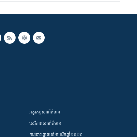
អក្ខរកម្មសារព័ត៌មាន
សេរីភាពសារព័ត៌មាន
ការបោះឆ្នោតនៅអាមេរិកឆ្នាំ២០២០