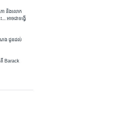
ធសភា និង​លោក
.. អាច​ជា​ទង្វើ​
ំណែង ជូន​ដល់​
ិបតី Barack