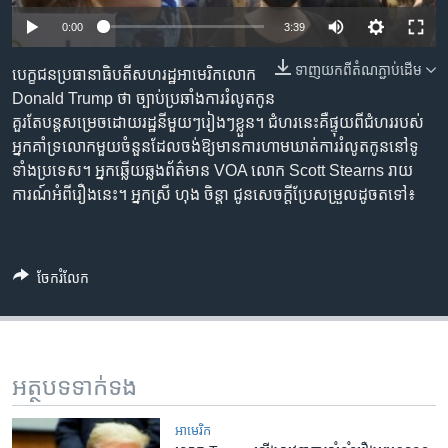
រចនា
សម្ព័ន្ធ​
0:00
3:39
Khmer English
រំលង​
ទាញ​យក​ពី​តំណភ្ជាប់​ដើម
បេក្ខជន​ប្រធានាធិបតី​សហរដ្ឋ​អាមេរិក​លោក
និង​
បណ្តាញ​សង្គម
Donald Trump ថា ច្បាប់​ប្រឆាំង​ការ​រំលូត​កូន​
ចូល​
គួរ​តែ​បន្ដ​សម្រេច​ដោយ​រដ្ឋ​នីមួយៗ​រៀងៗ​ខ្លួន។ ជំហរ​នេះ​គឺ​ផ្ទុយ​ពី​ជំហរ​របស់​
ទៅ​
អ្នក​គាំទ្រ​លោក​មួយ​ចំនួន​ដែល​ចង់​ឱ្យ​មាន​ការ​ហាមឃាត់​ការ​រំលូត​កូន​នៅ​ទូ
កាន់​
ទាំង​ប្រទេស។ អ្នក​ឆ្លើយឆ្លង​ព័ត៌មាន VOA លោក Scott Stearns រាយ
ទំព័រ​
ភាសា
ការណ៍​អំពី​រឿង​នេះ។ អ្នកស្រី ហុង ចិន្ដា ជូន​សេចក្ដីប្រែសម្រួល​ដូច​ត​ទៅ៖
ស្វែង​
រក
ចែករំលែក
អត្ថបទ​ទាក់ទង
អាមេរិក​