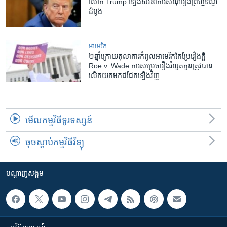
លោក Trump ឡើងសវនាការសំណុំរឿងព្រហ្មទណ្ឌ
ដំបូង
អាមេរិក​
២ឆ្នាំ​ក្រោយ​​តុលាការ​កំពូល​អាមេរិក​កែប្រែ​​រឿងក្តី
Roe v. Wade ការ​សម្រេច​រឿង​រំលូត​កូន​ត្រូវ​បាន​
លើក​យក​មក​ជជែក​ឡើង​វិញ
មើល​កម្មវិធី​ទូរទស្សន៍
ចុចស្តាប់កម្មវិធីវិទ្យុ
បណ្តាញ​សង្គម