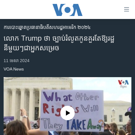
ភ្ជាប់​
ទៅ​
គេហទំព័រ​
ការបោះឆ្នោតប្រធានាធិបតីសហរដ្ឋអាមេរិក ២០២៤
កម្ពុជា
ទាក់ទង
លោក Trump ថា​ ច្បាប់​រំលូត​កូន​គួរ​តែ​ឱ្យ​រដ្ឋ​
រំលង​
អន្តរជាតិ
នីមួយៗ​ជា​អ្នក​សម្រេច
និង​
អាមេរិក
ចូល​
11 មេសា 2024
ទៅ​​
ចិន
VOA News
ទំព័រ​
ហេឡូវីអូអេ
ព័ត៌មាន​​
តែ​
កម្ពុជាច្នៃប្រតិដ្ឋ
ម្តង
ព្រឹត្តិការណ៍ព័ត៌មាន
រំលង​
និង​
ទូរទស្សន៍ / វីដេអូ​
No media source currently available
ចូល​
វិទ្យុ / ផតខាសថ៍
ទៅ​
ទំព័រ​
កម្មវិធីទាំងអស់