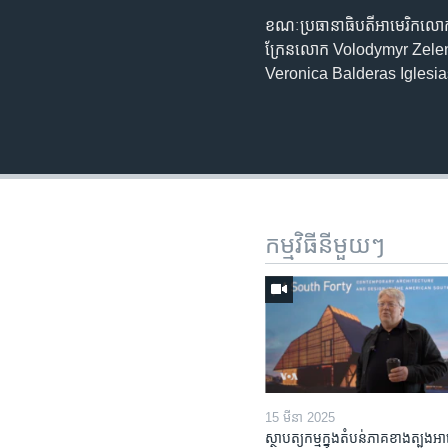
ខណៈប្រធានាធិបតីអាមេរិកលោក D
ក្រែនលោក Volodymyr Zelens
Veronica Balderas Iglesias
កម្មវិធី​នីមួយៗ
15 មីនា 2025
ស្ថាបត្យកម្ម​ក្នុង​តំបន់​ភាគ​ខាង​ត្បូង​អា