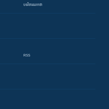
បទវិចារណកថា
RSS