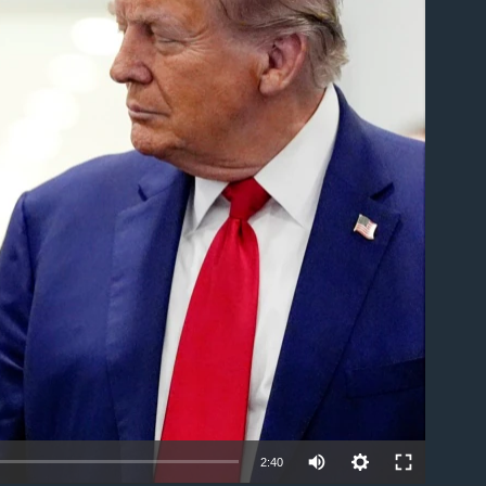
ble
Auto
2:40