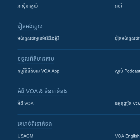
អាស៊ីអាគ្នេយ៍
អប់រំ
រៀន​​អង់គ្លេស
អង់គ្លេស​ជាមួយ​ម៉ានី​និង​ម៉ូរី
រៀន​​​​​​អង់គ្លេ
ទទួល​ព័ត៌មាន​តាម
កម្មវិធី​ព័ត៌មាន VOA App
ស្តាប់ Podcas
អំពី​ VOA & ទំនាក់ទំនង
អំពី​ VOA
ធម្មនុញ្ញ​នៃ V
គេហទំព័រ​​ទាក់ទង
USAGM
VOA English