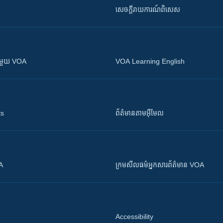
សេចក្តីរាយការណ៍ពិសេស
ស​​ជាមួយ VOA
VOA Learning English
ts
ព័ត៌មាន​តាម​អ៊ីមែល
OA
ក្រម​​​សីលធម៌​​​អ្នក​​​សារព័ត៌មាន VOA
Accessibility