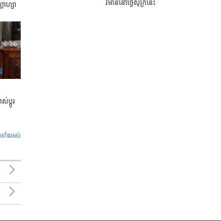
វិមាន​នៅ​ថ្ងៃ​សុក្រ​នេះ
្កាហ្សា
់ប្តូរ
ូ​ទាំង​អស់