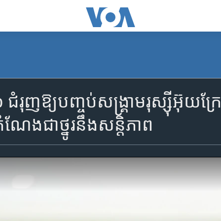
រុញឱ្យបញ្ចប់សង្គ្រាមរុស្ស៊ីអ៊ុ
តំណែងជាថ្នូរនឹងសន្តិភាព