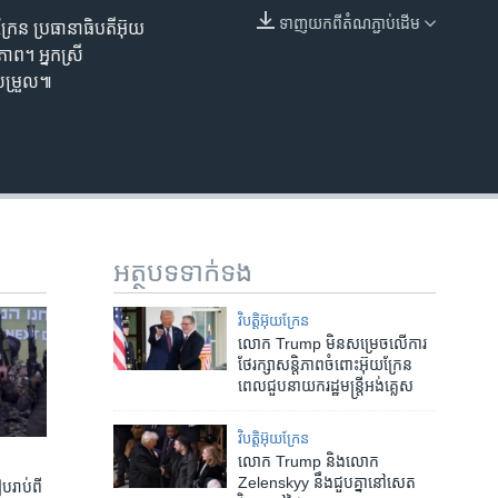
240p
ទាញ​យក​ពី​តំណភ្ជាប់​ដើម
រែន ប្រធានាធិបតីអ៊ុយ
EMBED
360p
ព។ អ្នកស្រី
សម្រួល៕
480p
720p
1080p
អត្ថបទ​ទាក់ទង
480p
វិបត្តិអ៊ុយក្រែន
លោក Trump មិន​សម្រេច​លើ​ការ​
ថែរក្សា​សន្តិភាព​​ចំពោះ​អ៊ុយក្រែន​
ពេល​​​ជួប​​នាយក​រដ្ឋមន្ត្រី​អង់គ្លេស
វិបត្តិអ៊ុយក្រែន
លោក Trump និង​លោក
Zelenskyy នឹង​ជួប​គ្នា​នៅ​សេត
រាប់​ពី​