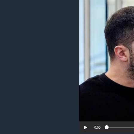
រចនា
សម្ព័ន្ធ​
រំលង​
និង​
ចូល​
ទៅ​
កាន់​
ទំព័រ​
ស្វែង​
រក
0:00