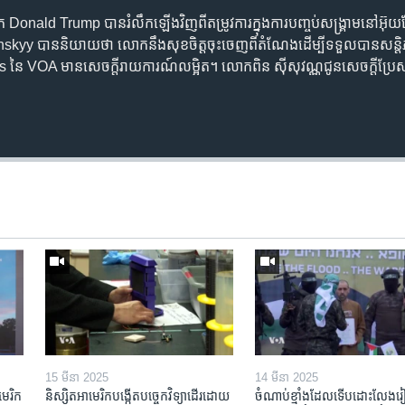
onald Trump បានរំលឹកឡើងវិញពីតម្រូវការក្នុងការបញ្ចប់សង្រ្គាមនៅអ៊ុយក្
kyy បាននិយាយថា លោកនឹងសុខចិត្តចុះចេញពីតំណែងដើម្បីទទួលបានសន្តិភា
 នៃ VOA មានសេចក្តីរាយការណ៍លម្អិត។ លោកពិន ស៊ីសុវណ្ណជូនសេចក្តីប្រែ
Auto
240p
360p
720p
1080p
15 មីនា 2025
14 មីនា 2025
មេរិក​
និស្សិត​អាមេរិក​បង្កើត​បច្ចេកវិទ្យា​ដើរ​ដោយ​
ចំណាប់ខ្មាំង​ដែល​ទើប​ដោះលែង​រៀប