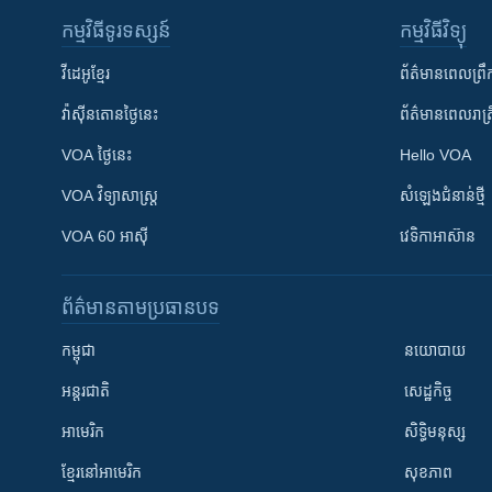
កម្មវិធី​ទូរទស្សន៍
កម្មវិធី​វិទ្យុ
វីដេអូ​ខ្មែរ
ព័ត៌មាន​ពេល​ព្រឹ
វ៉ាស៊ីនតោន​ថ្ងៃ​នេះ
ព័ត៌មាន​​ពេល​រាត្រ
VOA ថ្ងៃនេះ
Hello VOA
VOA ​វិទ្យាសាស្ត្រ
សំឡេង​ជំនាន់​ថ្មី
VOA 60 អាស៊ី
វេទិកា​អាស៊ាន
ព័ត៌មាន​តាមប្រធានបទ​
កម្ពុជា
នយោបាយ
អន្តរជាតិ
សេដ្ឋកិច្ច
អាមេរិក
សិទ្ធិមនុស្ស
ខ្មែរ​នៅអាមេរិក
សុខភាព