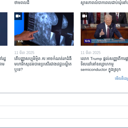
ថាមពល​ដី
ស្ថានភាព​​លំបាក​ពេល​ជាប់​ឃុំ​នៅ​ហ
11 មីនា 2025
11 មីនា 2025
ៅរដ្ឋ
តើ​បញ្ញាសប្បនិម្មិត​ AI អាច​កំណត់​រក​ជំងឺ
លោក Trump ផ្តល់សញ្ញាពីការផ្លាស
តាម​
មហារីក​សុដន់​បាន​ប្រសើរ​ជាង​វេជ្ជបណ្ឌិត​
ទិសដៅនៅឧស្សាហកម្ម
ឬ​ទេ?
semiconductor ក្នុងស្រុក
មើល​វីដេអ