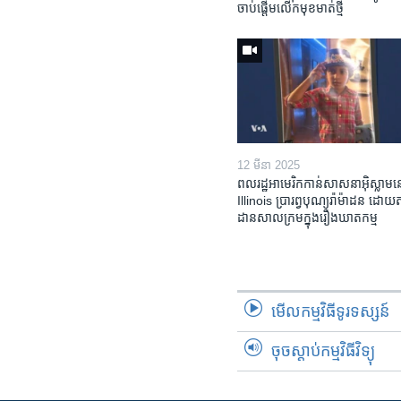
ចាប់ផ្តើម​លើក​មុខមាត់​ថ្មី
12 មីនា 2025
ពលរដ្ឋអាមេរិក​កាន់សាសនា​អ៊ិស្លាម​ន
Illinois ​ប្រារព្វបុណ្យរ៉ាម៉ាដន ​ដោយ​
ដាន​​សាលក្រមក្នុងរឿងឃាតកម្ម
មើល​កម្មវិធី​ទូរទស្សន៍
ចុចស្តាប់កម្មវិធីវិទ្យុ