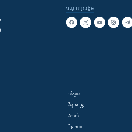
បណ្តាញ​សង្គម
ក
ី
បរិស្ថាន
វិទ្យាសាស្រ្ត
វប្បធម៌
ខ្មែរក្រហម