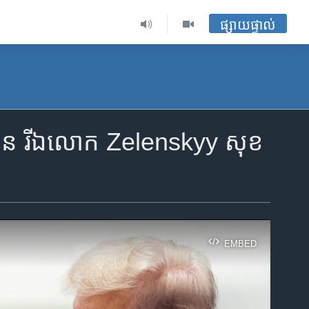
ផ្សាយផ្ទាល់
យក្រែន រីឯលោក Zelenskyy សុខ
EMBED