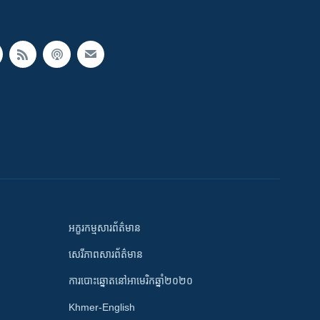
អក្ខរកម្មសារព័ត៌មាន
សេរីភាពសារព័ត៌មាន
ការបោះឆ្នោតនៅអាមេរិកឆ្នាំ២០២០
Khmer-English