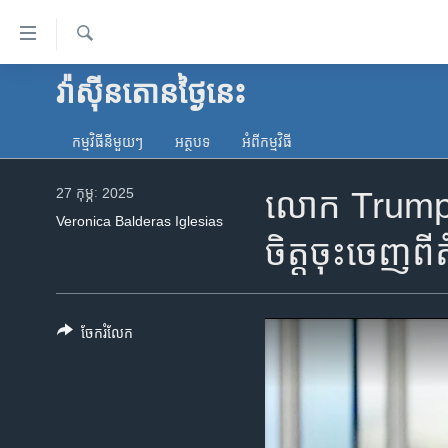
ភ្ជាប់​
ទៅ​
គេហទំព័រ​
ស្វែង​
វ៉ាស៊ីនតោន​ថ្ងៃ​នេះ
កម្ពុជា
រក
ទាក់ទង
អន្តរជាតិ
រំលង​
កម្មវិធី​នីមួយៗ
អត្ថបទ​
អំពី​កម្មវិធី​
និង​
អាមេរិក
ចូល​
27 កុម្ភៈ 2025
លោក Trump ជំ
ចិន
ទៅ​​
​Veronica Balderas Iglesias
ទំព័រ​
ហេឡូវីអូអេ
ចិត្តចុះចេញពី
ព័ត៌មាន​​
កម្ពុជាច្នៃប្រតិដ្ឋ
តែ​
ម្តង
ព្រឹត្តិការណ៍ព័ត៌មាន
រំលង​
ចែករំលែក
ទូរទស្សន៍ / វីដេអូ​
និង​
ចូល​
វិទ្យុ / ផតខាសថ៍
ទៅ​
កម្មវិធីទាំងអស់
ទំព័រ​