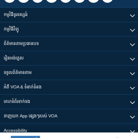
កម្មវិធី​ទូរទស្សន៍
កម្មវិធី​វិទ្យុ
ព័ត៌មាន​តាមប្រធានបទ​
រៀន​​អង់គ្លេស
ទទួល​ព័ត៌មាន​តាម
អំពី​ VOA & ទំនាក់ទំនង
គេហទំព័រ​​ទាក់ទង
ទាញយក​ App ផ្សេងៗ​របស់​ VOA
Accessibility