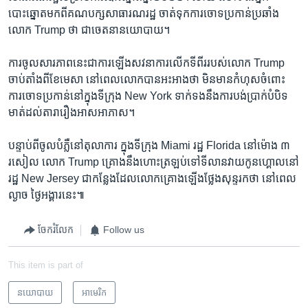
បោះឆ្នោត​មក​ពី​គណបក្ស​សាធារណរដ្ឋ ចាត់​ទុក​ការ​ចោទ​ប្រកាន់​ប្រឆាំង​
លោក Trump ថា ​ជា​ចេតនា​នយោបាយ។
ការ​ចូល​សារភាព​នេះ​ជា​ការ​ឡើង​សវនាការ​លើក​ទីពីរ​របស់​លោក Trump
ចាប់​តាំង​ពី​ខែ​មេសា នៅ​ពេល​លោក​បាន​អះអាង​ថា មិន​មាន​កំហុស​ចំពោះ​
ការចោទ​ប្រកាន់​នៅ​ក្នុង​ទីក្រុង New York ទាក់ទង​នឹង​ការ​បង់​ប្រាក់​បំបិទ​
មាត់ដល់​តារា​រឿង​អាសអាភាស។
បន្ទាប់​ពី​ចូល​បំភ្លឺ​នៅ​តុលាការ ក្នុង​ទីក្រុង Miami រដ្ឋ Florida ​នៅ​ម៉ោង ៣
រសៀល លោក Trump គ្រោង​នឹង​ហោះ​ត្រឡប់​ទៅ​ទីលាន​វាយ​កូន​ហ្គោល​នៅ​
រដ្ឋ New Jersey ជា​កន្លែង​ដែល​លោក​គ្រោង​ឡើង​ថ្លែង​សុន្ទរកថា នៅ​ពេល​
ល្ងាច ថ្ងៃ​អង្គារ​នេះ៕
ចែករំលែក
Follow us
This item is part of
នយោបាយ
អាមេរិក​