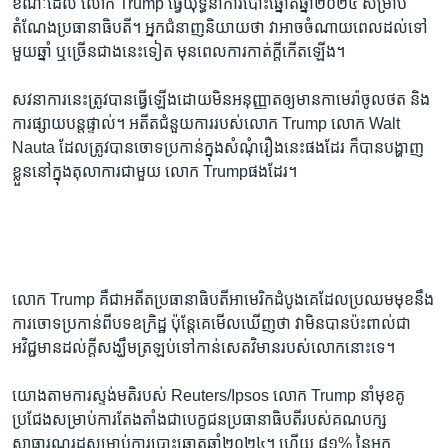
ខណៈ​ដែល​ លោក Trump ធ្វើ​យុទ្ធនាការ​បោះឆ្នោតឆ្នាំ២០២៤ សម្រាប់​
តំណែង​ប្រធានាធិបតី។ អ្នក​ជំនាញ​និយាយ​ថា វា​អាច​ចំណាយ​ពេល​ដល់​ទៅ​
មួយ​ឆ្នាំ​ ឬ​ច្រើន​ជាង​នេះ​ទៀត​ មុន​ពេល​ការ​កាត់ក្តី​កើត​ឡើង។
សវនាការ​នេះ​ត្រូវ​បាន​ធ្វើ​ឡើង​ដោយ​មិន​អនុញ្ញាត​ឲ្យ​មាន​កាមេរ៉ា​ចូល​ថត​ និង​
ការ​ផ្សាយ​បន្តផ្ទាល់។ អតីត​ជំនួយការ​របស់​លោក Trump លោក Walt
Nauta ដែល​ត្រូវ​បាន​ចោទ​ប្រកាន់​ក្នុង​សំណុំ​រឿង​នេះ​ផងដែរ ក៏​បាន​បង្ហាញ
ខ្លួន​នៅ​ក្នុង​តុលាការ​ជាមួយ​ លោក Trumpផងដែរ។
លោក Trump គឺ​ជា​អតីត​ប្រធានាធិបតីអាមេរិក​ដំបូង​គេ​ដែល​ប្រឈម​មុខ​នឹង​
ការ​ចោទ​ប្រកាន់​ពី​បទឧក្រិដ្ឋ ប៉ុន្តែ​គេ​មើល​ឃើញ​ថា វា​មិន​បាន​ប៉ះពាល់​ជា​
អវិជ្ជមាន​ដល់ក្តី​សង្ឃឹមត្រឡប់​ទៅ​កាន់​សេតវិមាន​របស់​លោក​នោះ​ទេ។
យោង​តាម​ការ​ស្ទង់មតិ​របស់ Reuters/Ipsos លោក Trump នាំមុខ​គូ
ប្រជែង​សម្រាប់​ការ​តែងតាំង​ជា​បេក្ខជន​ប្រធានាធិបតី​របស់គណបក្ស​
សាធារណរដ្ឋ​សម្រាប់​ការ​បោះឆ្នោត​ឆ្នាំ​២០២៤។ ហើយ ៨១% នៃ​អ្នក​