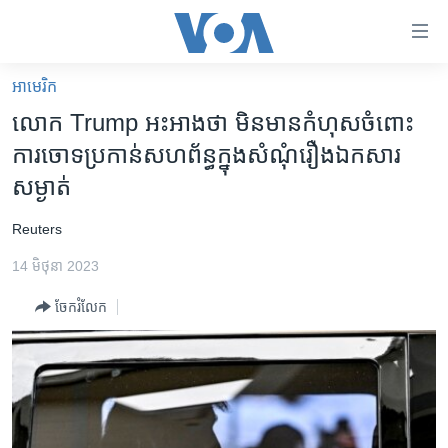
ភ្ជាប់​
ទៅ​
គេហទំព័រ​
អាមេរិក​
កម្ពុជា
ទាក់ទង
លោក Trump​ អះអាង​ថា មិន​មាន​កំហុស​ចំពោះ​
រំលង​
អន្តរជាតិ
ការ​ចោទប្រកាន់​សហព័ន្ធ​ក្នុង​សំណុំរឿង​ឯកសារ​
និង​
អាមេរិក
សម្ងាត់
ចូល​
ទៅ​​
ចិន
​Reuters
ទំព័រ​
ហេឡូវីអូអេ
ព័ត៌មាន​​
14 មិថុនា 2023
តែ​
កម្ពុជាច្នៃប្រតិដ្ឋ
ម្តង
ចែករំលែក
ព្រឹត្តិការណ៍ព័ត៌មាន
រំលង​
និង​
ទូរទស្សន៍ / វីដេអូ​
ចូល​
វិទ្យុ / ផតខាសថ៍
ទៅ​
ទំព័រ​
កម្មវិធីទាំងអស់