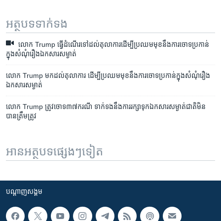
អត្ថបទ​ទាក់ទង
លោក Trump ធ្វើដំណើរ​ទៅដល់តុលាការដើម្បី​ប្រឈម​មុខ​នឹង​ការ​ចោទប្រកាន់​
ក្នុង​សំណុំរឿង​ឯកសារ​សម្ងាត់​
លោក Trump មក​ដល់​តុលាការ​ ដើម្បី​ប្រឈម​មុខ​នឹង​ការ​ចោទប្រកាន់​ក្នុង​សំណុំរឿង​
ឯកសារ​សម្ងាត់​
លោក​ Trump ត្រូវ​ចោទ​៣៧​ករណី​ ទាក់ទង​នឹង​ការ​​រក្សា​ទុក​ឯកសារ​សម្ងាត់​ជាតិ​​មិន​
បាន​ត្រឹមត្រូវ
អានអត្ថបទផ្សេងៗទៀត
បណ្តាញ​សង្គម