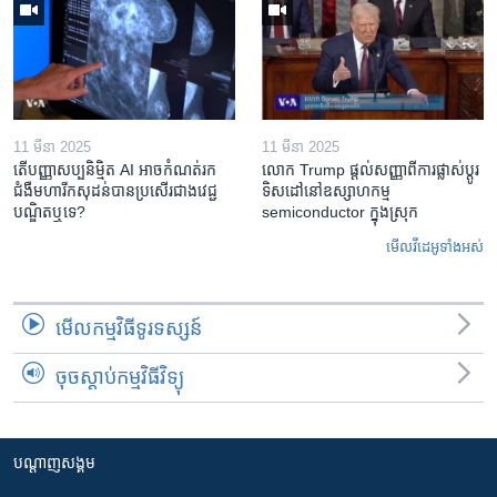
11 មីនា 2025
11 មីនា 2025
តើ​បញ្ញាសប្បនិម្មិត​ AI អាច​កំណត់​រក​
លោក Trump ផ្តល់សញ្ញាពីការផ្លាស់ប្តូរ
ជំងឺមហារីក​សុដន់​បាន​ប្រសើរ​ជាង​វេជ្ជ
ទិសដៅនៅឧស្សាហកម្ម
បណ្ឌិត​ឬ​ទេ?
semiconductor ក្នុងស្រុក
មើល​វីដេអូ​ទាំង​អស់
មើល​កម្មវិធី​ទូរទស្សន៍
ចុចស្តាប់កម្មវិធីវិទ្យុ
បណ្តាញ​សង្គម