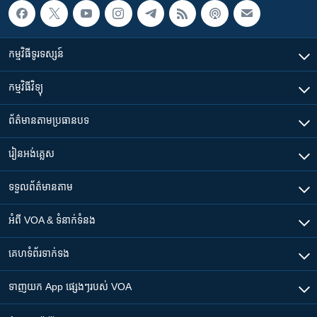
កម្មវិធី​ទូរទស្សន៍
កម្មវិធី​វិទ្យុ
ព័ត៌មាន​តាមប្រធានបទ​
រៀន​​អង់គ្លេស
ទទួល​ព័ត៌មាន​តាម
អំពី​ VOA & ទំនាក់ទំនង
គេហទំព័រ​​ទាក់ទង
ទាញយក​ App ផ្សេងៗ​របស់​ VOA