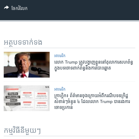
ចែករំលែក
អត្ថបទ​ទាក់ទង
អាមេរិក​
លោក Trump ​ត្រូវ​បង្ហាញខ្លួន​នៅ​តុលាការ​សហព័ន្ធ​
ក្នុង​បទចោទ​ពាក់ព័ន្ធ​នឹង​ការបោះឆ្នោត
អាមេរិក​
ក្រាហ្វិក៖ ព័ត៌មាន​ចុងក្រោយ​អំពី​ករណី​បទឧក្រិដ្ឋ​
សំខាន់ៗ​ចំនួន ៤ ដែល​លោក Trump បាន​រង​ការ​
ចោទ​ប្រកាន់
កម្មវិធី​នីមួយៗ