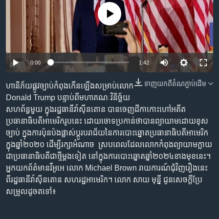
រចនា
សម្ព័ន្ធ​
No media source currently available
Khmer English
រំលង​
និង​
បណ្តាញ​សង្គម
ចូល​
ទៅ​
0:00
1:42
កាន់​
ទំព័រ​
ទាញ​យក​ពី​តំណភ្ជាប់​ដើម
ហានិភ័យ​ផ្លូវ​ច្បាប់​កំពុង​កើន​ឡើង​សម្រាប់​លោក​
ភាសា
ស្វែង​
Donald Trump​ បន្ទាប់​ពី​មហា​គណៈវិនិច្ឆ័យ​
រក
សហព័ន្ធ​មួយ​ ក្នុង​រដ្ឋធានី​វ៉ាស៊ីនតោន​ បាន​ចេញ​ដីកា​កោះហៅ​អតីត​
ប្រធានាធិបតី​អាមេរិក​រូប​នេះ​ ដោយ​ចោទ​ប្រកាន់​ថា​​បាន​ព្យាយាម​ដោយ​ខុស
ច្បាប់​ ក្នុង​ការ​ប៉ុនប៉ង​​ផ្លាស់​ប្តូរ​បរាជ័យ​​នៃ​ការបោះឆ្នោត​ប្រធានាធិបតី​អាមេរិក​
ក្នុង​ឆ្នាំ​២០២០​ ដើម្បី​រក្សា​អំណាច​ ​​ ស្រប​ពេល​ដែល​លោក​​កំពុង​​​ព្យាយាម​ក្លាយ​
ជា​ប្រធានាធិបតី​ជា​ថ្មី​ម្តង​ទៀត​ នៅ​​ក្នុង​ការ​បោះឆ្នោត​​​​​ឆ្នាំ​២០២៤​ខាង​មុខ​នេះ។ ​
អ្នក​យក​ព័ត៌មាន​វីអូអេ​ លោក​ Michael Brown រាយការណ៍​ជុំវិញ​រឿង​នេះ ​
ពី​រដ្ឋធានី​វ៉ាស៊ីនតោន​ សហរដ្ឋអាមេរិក។​ លោក សាយ មុន្នី​ ជូន​សេចក្តី​ប្រែ​
សម្រួល​​ដូច​តទៅ៖