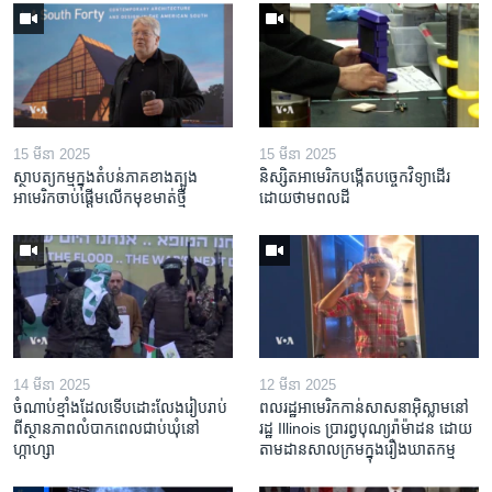
15 មីនា 2025
15 មីនា 2025
ស្ថាបត្យកម្ម​ក្នុង​តំបន់​ភាគ​ខាង​ត្បូង​
និស្សិត​អាមេរិក​បង្កើត​បច្ចេកវិទ្យា​ដើរ​
អាមេរិក​ចាប់ផ្តើម​លើក​មុខមាត់​ថ្មី
ដោយ​ថាមពល​ដី
14 មីនា 2025
12 មីនា 2025
ចំណាប់ខ្មាំង​ដែល​ទើប​ដោះលែង​រៀបរាប់​
ពលរដ្ឋអាមេរិក​កាន់សាសនា​អ៊ិស្លាម​នៅ
ពី​ស្ថានភាព​​លំបាក​ពេល​ជាប់​ឃុំ​នៅ​
រដ្ឋ Illinois ​ប្រារព្វបុណ្យរ៉ាម៉ាដន ​ដោយ​
ហ្កាហ្សា
តាម​ដាន​​សាលក្រមក្នុងរឿងឃាតកម្ម