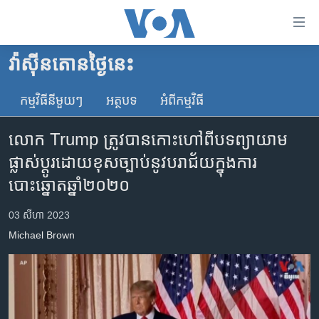
ភ្ជាប់​
ទៅ​
គេហទំព័រ​
វ៉ាស៊ីនតោន​ថ្ងៃ​នេះ
កម្ពុជា
ទាក់ទង
រំលង​
កម្មវិធី​នីមួយៗ
អត្ថបទ​
អំពី​កម្មវិធី​
អន្តរជាតិ
និង​
អាមេរិក
ចូល​
លោក​ Trump ត្រូវ​បាន​កោះហៅ​ពី​​បទ​ព្យាយាម​
ទៅ​​
ចិន
ផ្លាស់​ប្តូរ​​ដោយ​ខុសច្បាប់​នូវ​បរាជ័យ​​ក្នុង​ការ​
ទំព័រ​
ហេឡូវីអូអេ
បោះឆ្នោត​​ឆ្នាំ២០២០​​
ព័ត៌មាន​​
តែ​
កម្ពុជាច្នៃប្រតិដ្ឋ
03 សីហា 2023
ម្តង
ព្រឹត្តិការណ៍ព័ត៌មាន
រំលង​
Michael​ Brown
និង​
ទូរទស្សន៍ / វីដេអូ​
ចូល​
វិទ្យុ / ផតខាសថ៍
ទៅ​
ទំព័រ​
កម្មវិធីទាំងអស់