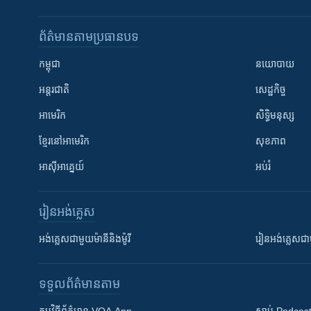
ព័ត៌មាន​តាមប្រធានបទ​
កម្ពុជា
នយោបាយ
អន្តរជាតិ
សេដ្ឋកិច្ច
អាមេរិក
សិទ្ធិមនុស្ស
ខ្មែរ​នៅអាមេរិក
សុខភាព
អាស៊ីអាគ្នេយ៍
អប់រំ
រៀន​​អង់គ្លេស
អង់គ្លេស​ជាមួយ​ម៉ានី​និង​ម៉ូរី
រៀន​​​​​​អង់គ្លេ
ទទួល​ព័ត៌មាន​តាម