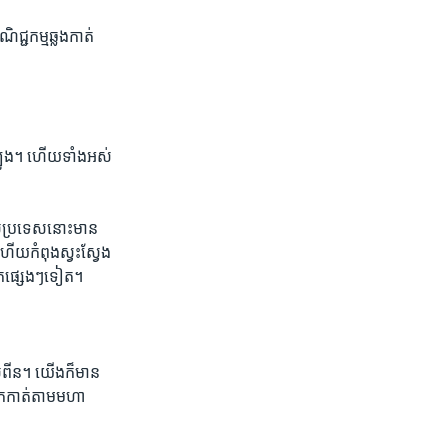
ជ្ជកម្ម​ឆ្លងកាត់​
្បូង។ ​ហើយ​ទាំងអស់​
ស់​ប្រទេស​នោះ​មាន​
ហើយ​កំពុង​ស្វះស្វែង​
្នែក​ផ្សេងៗ​ទៀត។
ីលីពីន។ ​យើង​ក៏​មាន
ិក​កាត់​តាម​មហា