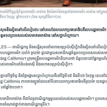
​កិច្ច​ប្រជុំ​កំពូល​អាមេរិក-អាស៊ាន និង​ទំនាក់​ទំនង​ទូទៅ​រវាង​អាមេរិក-អាស៊ាន​ នៅ​ក្នុង​វេទ
ិ៍ ទី​១១ ខែ​កុម្ភៈ ឆ្នាំ​២០១៦។ (ទែន សុខស្រីនិត/VOA)
តិសុខ​​នឹង​ស្ថិត​នៅ​លើ​របៀប​វារៈ​នៅពេល​ដែល​​លោក​ប្រធានាធិបតី​សហរដ្ឋ​អាមេរិក ​បារ
​ចំនួន​១០​ប្រទេស​របស់​សមាគម​អាស៊ាន នៅ​សប្តាហ៍​ក្រោយ។
ELES —
ពាណិជ្ជកម្ម​ និង​សន្តិសុខ​នៅ​មហា​សមុទ្រ​ប៉ាស៊ីហ្វិក​នឹង​ស្ថិត​នៅ​លើ​
ហរដ្ឋ​អាមេរិក ​បារ៉ាក់ ​អូបាម៉ា ​ជួប​ជាមួយ​សមាជិក​រដ្ឋ​ចំនួន​១០​ប្រទេស​របស់​
ង​រដ្ឋ​ California។ ក្រុម​មន្រ្តី​សហរដ្ឋ​អាមេរិក​និយាយ​ថា ​ជំនួប​នោះ​ជា​ផ្នែក​មួយ​នៃ​ក
ស់​អាមេរិក​នៅ​តំបន់​អាស៊ី​ និង​មហា​សមុទ្រ​ប៉ាស៊ីហ្វិក។
​គ្នា​នៅ​ថ្ងៃ​ច័ន្ទ​ និង​ថ្ងៃ​អង្គារ​សប្តាហ៍​ក្រោយ​គឺនៅ​ថ្ងៃទី​១៥ ​និង​ទី​១៦ ​ខែ​កុម្ភៈ​នេះ
្ឋ California ភាគ​ខាង​ត្បូង​ដែល​នៅ​ទី​នោះ​លោក​ប្រធានាធិបតី​អូបាម៉ា ​បាន​ជួប
ីង​ នៅ​ឆ្នាំ​២០១៣។
​សមាជិក​អាស៊ាន ​គឺ​ជា​ដៃ​គូ​ពាណិជ្ជកម្មមួយ​របស់​របស់​សហរដ្ឋ​អាមេរិក។ ប្រទេ
មាន​ចំណាត់​ថ្នាក់​ខាង​ពាណិជ្ជកម្ម​ទី​៤។