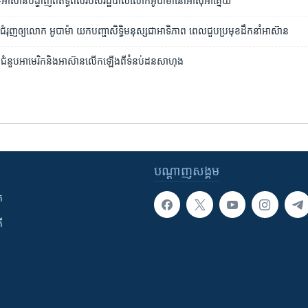
រិក-អាស៊ាន​​បង្ហាញ​ពី​ឥទ្ធិពល​របស់​រដ្ឋបាល​លោក​អូបាម៉ា​នៅ​អាស៊ីអាគ្នេយ៍
ុញ​ឲ្យ​លោក អូបាម៉ា យក​បញ្ហា​សិទ្ធិ​មនុស្ស​ជា​អាទិភាព ពេល​ជួប​ប្រមុខ​ដឹកនាំ​អាស៊ាន
ឱ្យ​ជំនួប​អាមេរិក​និង​អាស៊ាន​លើក​ឡើងពី​ទំនប់​ដនសាហុង
បណ្តាញ​សង្គម
ក
ី