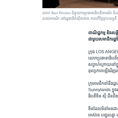
លោក Ben Rholes ជំនួយ​ការ​ប្រធានា​ធិបតី​អាមេរិក និយាយ​អំពី
របស់​អាមេរិក នៅ​រដ្ឋធានី​វ៉ាស៊ីនតោន កាល​ពី​ថ្ងៃ​ព្រហស្បត
ពាណិជ្ជកម្ម​ និង​សន្
ជាមួយ​សមាជិក​រដ្ឋ
ក្រុង LOS ANG
លោក​ប្រធានាធិបតី​ស
សប្តាហ៍​ក្រោយ​នៅ​ក្នុ
តុល្យភាព​ឡើង​វិញ​រប
ក្រុម​មេដឹកនាំ​នឹង​ជួប
Sunnylands ក្នុង​រដ
ធិបតី​ចិន ស៊ី ​ជីន​ព
​ចិន​ដែល​មិនមែន​ជា
អាស៊ាន ​បញ្ជូល​គ្នា ​