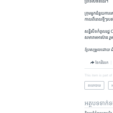
ប្រទេស​ចិន​ដែរ។
ក្រុម​អ្នក​ជំនួយការ​
កាលពី​ពេល​ថ្មីៗ​របស់​
សន្និសីទ​កំពូល​រដ្ឋ C
សមាគម​អាស៊ាន រួម​
ប្រែសម្រួល​ដោយ ​ជឹង 
ចែករំលែក
This item is part of
នយោបាយ
អ
អត្ថបទ​ទាក់