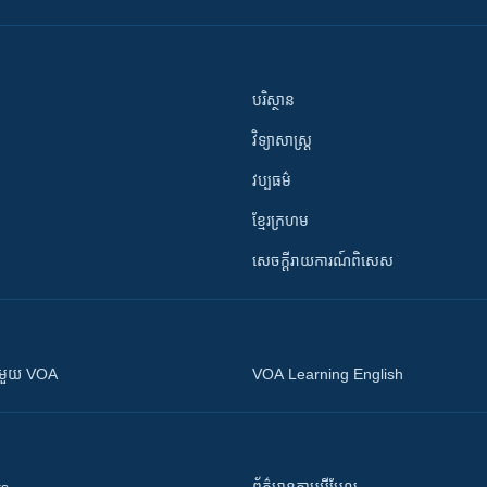
បរិស្ថាន
វិទ្យាសាស្រ្ត
វប្បធម៌
ខ្មែរក្រហម
សេចក្តីរាយការណ៍ពិសេស
ស​​ជាមួយ VOA
VOA Learning English