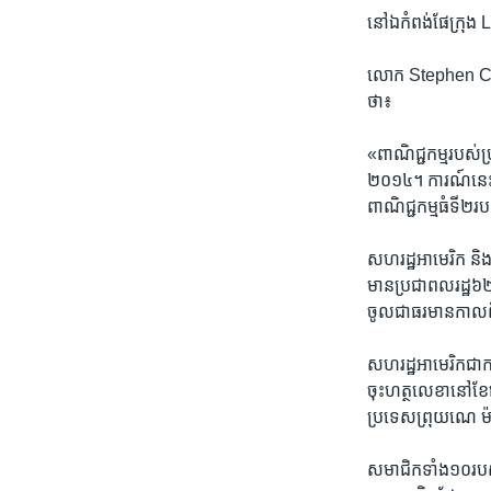
នៅ​ឯ​កំពង់​ផែ​ក្រុ
លោក Stephen Cheu
ថា៖
«ពាណិជ្ជកម្ម​របស់​ប
២០១៤។​ ការណ៍​នេះ​មា
ពាណិជ្ជកម្ម​ធំ​ទី២
សហរដ្ឋ​អាមេរិក និង​ច
មាន​ប្រ​ជាពលរដ្ឋ​៦
ចូល​ជា​ធរមាន​កាល​ពី​
សហរដ្ឋ​អាមេរិក​ជា​កម
ចុះ​ហត្ថលេខា​នៅ​ខ
ប្រទេស​ព្រុយណេ ​ម៉
សមាជិក​ទាំង១០​របស់​