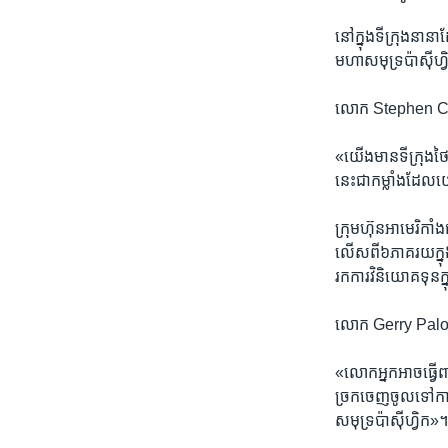
នៅ​ក្នុង​ទីក្រុង​នា
មហាសមុទ្រ​ប៉ាស៊ីហ
លោក Stephen Cheu
«យើង​មាន​ទីក្រុង​ថ
នេះ​ជាកម្លាំង​ដែល​
ក្រុមហ៊ុន​អាមេរិកាំ
លើស​ពី៦​ភាគរយ​ក្នុង
រក​ការ​វិនិយោគ​ទុន​ក
លោក Gerry Palon ​ន
«លោក​អ្នក​អាច​ធ្វើ​ពា
ច្រកចេញ​ចូល​ទៅ​កាន
សមុទ្រ​ប៉ាស៊ីហ្វិក‍»