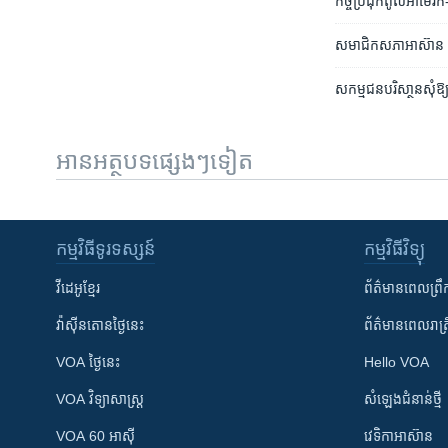
កិច្ច​ប្រជុំ​កំពូល​អាមេ
សមាជិក​សភា​អាស៊ាន ជំរ
សកម្មជន​បរិសា្ថន​សុំ​
អានអត្ថបទផ្សេងៗទៀត
កម្មវិធី​ទូរទស្សន៍
កម្មវិធី​វិទ្យុ
វីដេអូ​ខ្មែរ
ព័ត៌មាន​ពេល​ព្រឹ
វ៉ាស៊ីនតោន​ថ្ងៃ​នេះ
ព័ត៌មាន​​ពេល​រាត្រ
VOA ថ្ងៃនេះ
Hello VOA
VOA ​វិទ្យាសាស្ត្រ
សំឡេង​ជំនាន់​ថ្មី
VOA 60 អាស៊ី
វេទិកា​អាស៊ាន