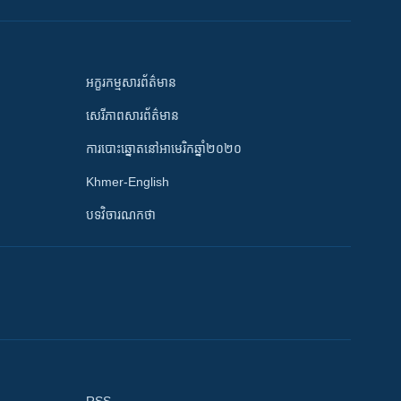
អក្ខរកម្មសារព័ត៌មាន
សេរីភាពសារព័ត៌មាន
ការបោះឆ្នោតនៅអាមេរិកឆ្នាំ២០២០
Khmer-English
បទវិចារណកថា