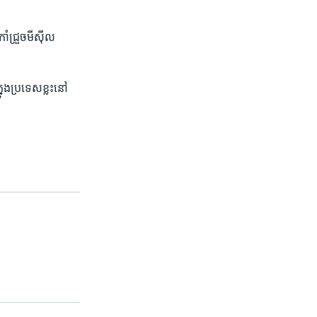
ំជ្រួច​មីស៊ីល​
នុង​ប្រទេស​ខ្លះ​នៅ​