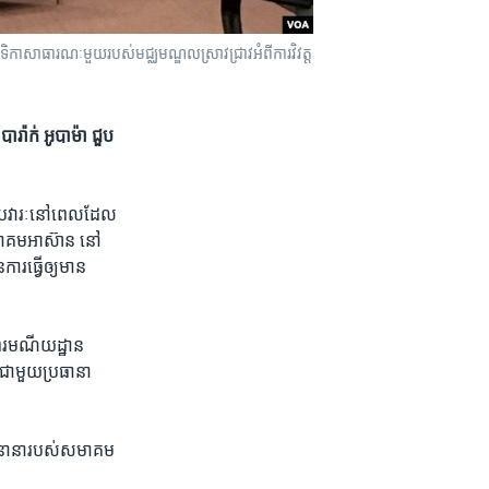
ិកា​សាធារណៈ​មួយ​របស់​មជ្ឈមណ្ឌល​ស្រាវជ្រាវ​អំពី​ការវិវត្ត​
៉ាក់ ​អូបាម៉ា ​ជួប​
របៀប​វារៈ​នៅពេល​ដែល
សមាគម​អាស៊ាន នៅ​
ារ​ធ្វើ​ឲ្យ​មាន​
​នៅ​ឯ​រមណីយដ្ឋាន
​ជាមួយ​ប្រធានា​
ស​នានា​របស់​សមាគម​