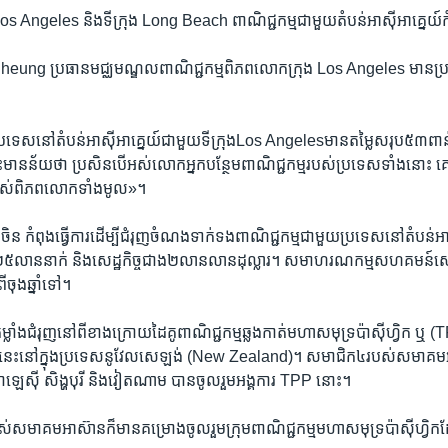
ង Los Angeles និង​ទីក្រុង Long Beach ពាណិជ្ជកម្ម​ជាមួយ​តំបន់​អាស៊ី​អាគ្នេយ៍​
ng ​ប្រធាន​មជ្ឈមណ្ឌល​ពាណិជ្ជកម្ម​ពិភពលោក​ក្រុង Los Angeles មាន​ប្រ
្រទេស​នៅ​តំបន់​អាស៊ី​អាគ្នេយ៍​ជាមួយ​ទីក្រុងLos Angelesមាន​តម្លៃ​សរុប​៥៣​ពាន់​លា
ន​ន័យ​ថា ​ប្រសិនបើ​អស់​លោក​អ្នក​បន្ថែម​ពាណិជ្ជកម្ម​របស់​ប្រទេស​ទាំង​នោះ ​គេ​ក
​របស់​ពិភពលោក​ទាំង​មូល‍»។
ិន ​កំពុង​ធ្វើ​ការ​ដើម្បី​ជំរុញ​ចំណង​ទាក់ទង​ពាណិជ្ជកម្ម​ជាមួយ​ប្រទេស​នៅ​តំបន់​អា
២៥​លាននាក់​ និង​សេដ្ឋ​កិច្ច​ជាង២​លាន​លាន​ដុល្លារ។ សមាហរណកម្ម​សហគមន៍​សេដ្
ចុង​ឆ្នាំ​ទៅ។
្លាំង​ជំរុញ​នៅ​ពី​ខាង​ក្រោយ​ដៃគូ​ពាណិជ្ជកម្ម​ឆ្លង​កាត់​មហា​សមុទ្រ​ប៉ាស៊ីហ្វិក ឬ (
ែ​នេះ​នៅ​ក្នុង​ប្រទេស​នូវែលសេឡង់ (New Zealand)។ ​សមាជិក​៤របស់​សមាគម​អ
ាឡេស៊ី ​សិង្ហបុរី​ និង​វៀតណាម ​បាន​ចូល​រួម​អង្គការ TPP នោះ។
សមាគម​អាស៊ាន​ក៏​មានគម្រោង​ចូល​រួម​ក្រុម​ពាណិជ្ជកម្ម​មហា​សមុទ្រ​ប៉ាស៊ី​ហ្វិក