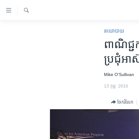
ភ្ជាប់​
ទៅ​
គេហទំព័រ​
ស្វែង​
កម្ពុជា
រក
នយោបាយ
ទាក់ទង
អន្តរជាតិ
ពាណិជ្ជកម
រំលង​
និង​
អាមេរិក
ប្រជុំ​អ
ចូល​
ចិន
ទៅ​​
ទំព័រ​
ហេឡូវីអូអេ
Mike O'Sullivan
ព័ត៌មាន​​
កម្ពុជាច្នៃប្រតិដ្ឋ
13 កុម្ភៈ 2016
តែ​
ម្តង
ព្រឹត្តិការណ៍ព័ត៌មាន
ចែករំលែក
រំលង​
ទូរទស្សន៍ / វីដេអូ​
និង​
ចូល​
វិទ្យុ / ផតខាសថ៍
ទៅ​
កម្មវិធីទាំងអស់
ទំព័រ​