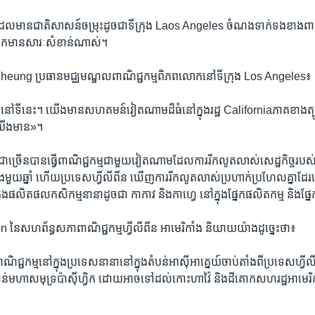
នា​ដែល​មាន​ជាតិ​សាសន៍​ចម្រុះដូចជា​ទីក្រុង Laos Angeles ចំណង​ទាក់​ទង​ខាង​ពាណិ
្វិក​មាន​សារៈសំខាន់​ណាស់។
ng ​ប្រធាន​មជ្ឈមណ្ឌល​ពាណិជ្ជកម្ម​ពិភពលោក​នៅ​ទីក្រុង​ Los Angeles៖
ៃ​នៅ​ទី​នេះ។​ យើង​មានសហគមន៍​វៀត​ណាម​ដ៏​ធំ​នៅ​ក្នុង​រដ្ឋ Californiaភាគ​ខាង​ត
យើង​មាន‍»។
ង​ជាច្រើន​បាន​ធ្វើ​ពាណិជ្ជកម្ម​ជាមួយ​វៀតណាម​ដែល​ការ​រីក​លូត​លាស់​សេដ្ឋកិច្ច​រប
​មួយ​ឆ្នាំ ​ហើយ​ប្រទេស​ហ្វីលីពីន ឃើញ​ការ​រីក​លូតលាស់​ប្រហាក់​ប្រហែល​គ្នា​ដែរ​
្នុង​ផលិតផល​កសិកម្ម​នានា​ដូចជា​ កាកាវ ​និង​កាហ្វេ ​នៅ​ក្នុង​ផ្នែក​ផលិតកម្ម​ និង​ផ
ៃ​សហព័ន្ធ​សភា​ពាណិជ្ជកម្ម​ហ្វីលីពីន អាមេរិកាំង ​និយាយ​យ៉ាង​ដូច្នេះ​ថា៖
ណិជ្ជកម្ម​នៅ​ក្នុង​ប្រទេស​នានា​នៅ​ក្នុង​តំបន់​អាស៊ី​អាគ្នេយ៍​ចាប់​តាំង​ពី​ប្រទេស​ហ្វ
់​មហាសមុទ្រ​ប៉ាស៊ីហ្វិក​ ដោយ​អាច​ទៅ​ដល់​កោះ​ហាវ៉ៃ​ និង​ដី​គោក​សហរដ្ឋ​អាមេរ
។