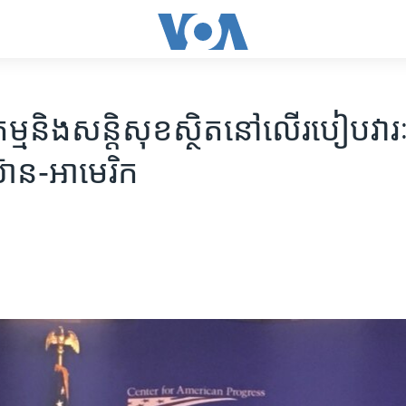
្ម​និង​សន្តិសុខ​ស្ថិត​នៅ​លើ​របៀប​វារៈ​ក្
ាស៊ាន-អាមេរិក