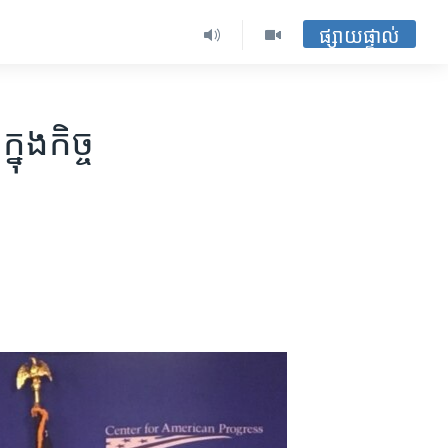
ផ្សាយផ្ទាល់
នុង​កិច្ច