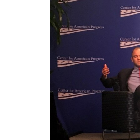
រចនា
សម្ព័ន្ធ​
រំលង​
និង​
ចូល​
ទៅ​
កាន់​
ទំព័រ​
ស្វែង​
រក