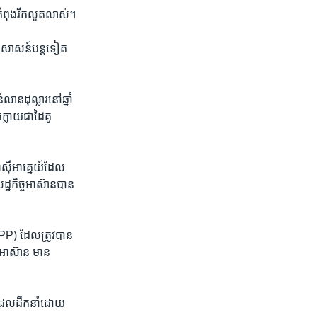
កំពុង​រីក​លូតលាស់។
សាសន៍​បន្ត​ទៀត​
ន​ដុល្លារ​នៅ​ឆ្នាំ​
្លាយ​ជាដៃ​គូ​
ស៊ី​អាគ្នេយ៍​ដែល​
ឋកិច្ច​អាស៊ាន​បាន​
TPP) ដែល​ត្រូវ​បាន​
ាស៊ាន ​មាន​
​ដែល​ដឹកនាំ​ដោយ​