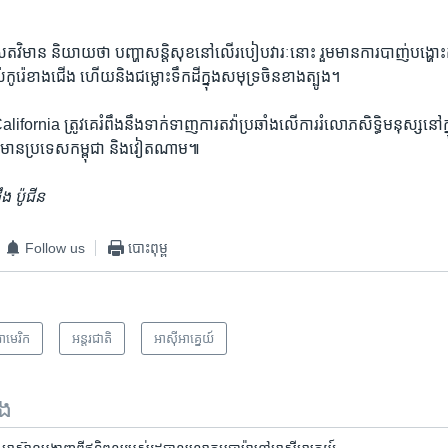
សេតវិមាន ​និយាយ​ថា ​បញ្ហា​សន្តិសុខ​នៅ​លើ​របៀប​វារៈនោះ​ រួម​មានការ​បាញ់​បង្ហោះ​កា
កូរ៉េ​ខាង​ជើង​ ហើយ​និង​ជម្លោះ​ទឹក​ដី​ក្នុង​សមុទ្រ​ចិន​ខាង​ត្បូង។
alifornia ត្រូវ​គេ​រំពឹង​នឹង​ទាក់​ទាញ​ការ​តវ៉ា​ប្រឆាំង​លើ​ការ​រំលោភ​សិទ្ធិ​មនុស្សនៅ​ក្
មាន​ប្រទេស​កម្ពុជា​ និង​វៀតណាម៕
​ប៉ូជីន​
Follow us
បោះពុម្ព
ាមេរិក​
អន្តរជាតិ
អាស៊ី​អាគ្នេយ៍
ទង