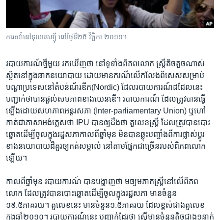
រចនា
សម្ព័ន្ធ​
Khmer English
រំលង​
និង​
ការ​តវ៉ា​នៅ​ទុយនេហ្ស៊ី នៅ​ថ្ងៃទី២៥ វិច្ឆិកា ២០១១។
បណ្តាញ​សង្គម
ចូល​
ទៅ​
របាយការណ៍​ថ្មី​មួយ រកឃើញ​ថា នៅទូទាំង​ពិភពលោក ស្រ្តី​តិចតួច​ណាស់
កាន់​
ស្ថិត​នៅក្នុងឆាកនយោបាយ ដោយ​មាន​ករណី​លើក​លែង​ពិសេសសម្រាប់
ទំព័រ​
បណ្តា​ប្រទេស​នៅ​តំបន់​ណ័រឌីក​(Nordic) ដែលរបាយការណ៍ដដែល​នេះ
ភាសា
ស្វែង​
បញ្ជាក់​ថា​បាន​ផ្តល់​សមភាព​ខាង​យេនឌើ។ របាយការណ៍​ ដែលត្រូវបាន​ធ្វើ​
រក
ឡើង​ដោយ​សហភាពអន្តរសភា (Inter-parliamentary Union) ឬ​ហៅ​
កាត់​ជា​ភាសា​អង់គ្លេស​ថា IPU បាន​ឲ្យ​ដឹង​ថា តួលេខស្រ្តី​ ដែលត្រូវ​បាន​បោះ​
ឆ្នោតដើម្បីចូល​ក្នុង​រដ្ឋ​សភាកាល​ពី​ឆ្នាំ​មុន មិនបានឆ្លុះបញ្ចាំង​ពី​ការ​ផ្លាស់​ប្តូរ​
ខាងនយោបាយដ៏គួរឲ្យ​កត់សម្គាល់ នៅតាមផ្នែកជាច្រើន​របស់​ពិភពលោក​
ឡើយ។
កាល​ពី​ឆ្នាំ​មុន របាយការណ៍​ បាន​បង្ហាញ​ថា ​មធ្យមភាគ​ស្រ្តី​នៅលើ​ពិភព​
លោក ដែល​ត្រូវបាន​បោះឆ្នោត​ដើម្បី​ចូលក្នុងរដ្ឋ​សភា មាន​ចំនួន​
១៩.៥ភាគរយ។​ តួលេខ​នេះ ​មានចំនួន​១.៥ភាគរយ ដែលខ្ពស់​ជាង​តួលេខ
ក្នុង​ឆ្នាំ២០១០។ របាយការណ៍​នេះ​ បញ្ជាក់ដែរថា ​ស្រ្តី​មានចំនួនតិច​ជាង​១នាក់