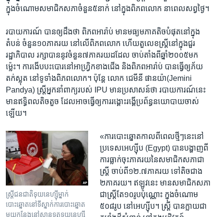
ក្នុងចំណោម​សមាជិក​សភា​ចំនួន​៥​នាក់ ​នៅក្នុង​ពិភពលោក នាពេល​សព្វ​ថ្ងៃ។
របាយការណ៍​ បាន​ឲ្យ​ដឹងថា ពិភពអារ៉ាប់​ មានមធ្យមភាគតិចបំផុត​នៅ​ក្នុង​
តំបន់​ ចំនួន​១០​ភាគរយ ​នៅ​លើ​ពិភព​លោក ហើយតួលេខស្ត្រី​នៅ​ក្នុង​ជួរ​
រដ្ឋាភិបាល រក្សា​បាន​នូវ​ចំនួន៧​ភាគរយ​ដដែល​ ចាប់​តាំងពីឆ្នាំ២០០៥មក​
ម៉្លេះ។ ការ​ងើប​បះ​បោរ​នៅ​អាហ្រ្វិក​ខាង​ជើង និង​ពិភពអារ៉ាប់ បាន​ធ្វើឲ្យ​ភ័យ
តក់ស្លុត នៅ​ទូទាំងពិភពលោក។ ប៉ុន្តែ​ លោក ជេមីនី ផានយ៉ា(Jemini
Pandya) ​ស្ត្រី​អ្នក​នាំពាក្យ​របស់ IPU ​មាន​ប្រសាសន៍​ថា របាយការណ៍​នេះ
មាន​ឥទ្ធិពល​តិច​តួច ដែលអាចធ្វើ​ឲ្យការ​រង្គោះ​រង្គើ​ប្រព័ន្ធ​នយោបាយចាស់​
ឡើយ។​
«ការ​បោះ​ឆ្នោត​កាល​ពី​ពេល​ថ្មី​ៗ​នេះ​នៅ​
ប្រទេស​អេហ្ស៊ីប (Egypt)​ បាន​បង្ហាញ​ពី​
ការ​ធ្លាក់​ចុះភាគរយ​នៃសមាជិក​សភាជា​
ស្រ្តី ចាប់​ពី​១២.៧​ភាគរយ ទៅ​តិច​ជាង​
២ភាគរយ។ ឥឡូវ​នេះ មានសមាជិកសភា
ជា​ស្ត្រី​តែ​១០​រូប​ប៉ុណ្ណោះ​ ក្នុង​ចំណោម​
ស្ត្រី​ជនជាតិ​ទុយនេហ្ស៊ី​ម្នាក់​
បោះឆ្នោត​នៅ​ទីស្នាក់ការ​បោះឆ្នោត​
៥០៨​រូប​ ​នៅអេហ្ស៊ីប។ ស្រ្តី បាន​ក្លាយ​ជា
មួយកន្លែង​នៅ​ស្ថានទូត​ទុយនេហ្ស៊ី