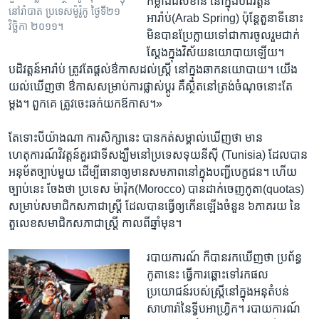
កម្លាំងដ៏​សំខាន់​ នៅ​ក្នុងបដិវត្តន៍​
នៅ​រ៉ាបាត ប្រទេស​ម៉ូរ៉ូកូ ថ្ងៃទី២១
អារ៉ាប់(Arab Spring) ប៉ុន្តែ​តួនាទី​នោះ ​
វិច្ឆិកា ២០១១។
មិន​បាន​ប្រែ​ក្លាយទៅ​ជាការ​ចូល​រួម​ជាក់​
ស្តែង​ក្នុង​វិស័យនយោបាយឡើយ។
បដិវត្តន៍​អារ៉ាប់ ​ត្រូវ​តែផ្តល់​ឳកាស​ដល់ស្រ្តី ​នៅ​ក្នុង​ឆាក​នយោបាយ។ យើង​
យល់​ឃើញ​ថា ឳកាស​សម្រាប់​ការ​ផ្លាស់ប្តូរ ​គឺស្ថិតនៅ​ត្រង់​ចំណុច​នោះ​តែ​
ម្តង។ ពួក​គេ ​ត្រូវ​ចេះឆក់​យកឪកាស។»​
តែ​ទោះ​បី​យ៉ាង​ណា ការ​សិក្សានេះ ​បាន​កត់សម្គាល់​ឃើញ​ថា មាន​
ហេតុការណ៍​វិវត្តន៍​គួរជា​ទី​សង្ឃឹមនៅ​ប្រទេសទុយ​នីស៊ី (​Tunisia) ដែល​បាន​
អនុម័ត​ច្បាប់​មួយ ដើម្បី​ធានា​ឲ្យ​មាន​សមភាពនៅ​ក្នុងបញ្ជីបេក្ខជន។ ហើយ
ច្បាប់​នេះ​ ​ចែងថា ប្រទេស​ ម៉ារ៉ុក(Morocco) បាន​ដាក់​ចេញកូតា​(quotas)
សម្រាប់​សមាជិក​សភាជា​ស្រី្ត ដែល​បាន​ធ្វើ​ឲ្យ​កើន​ឡើងចំនួន ​៦​ភាគរយ នៃ
តួលេខ​សមាជិក​សភាជា​ស្រ្តី​ ​កាល​ពី​ឆ្នាំ​មុន។
របាយការណ៍ ​ក៏​បាន​រក​ឃើញ​ថា ប្រព័ន្ធ​
កូតា​នេះ ធ្វើការ​ឆ្ពោះទៅ​រកផល​
ប្រយោជន៍​របស់​ស្រ្តី​នៅក្នុង​អនុ​តំបន់
សាហារ៉ា​នៃទ្វីប​អាហ្រ្វិក។ របាយការណ៍​