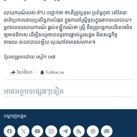
របាយការណ៍​របស់​ IPU ​បញ្ជាក់ថា ​ថា​តើត្រូវ​ឬ​ខុស ប្រព័ន្ធ​កូតា នៅ​តែជា
មាគ៌ាប្រកប​ដោយប្រសិទ្ធភាពបំផុត​ ​ក្នុង​ការ​នាំ​ស្រ្តី​ចូលក្នុង​ឆាកនយោបាយ។
អ្នក​សរសេររបាយការណ៍ ផ្តល់​ទឡ្ហីករណ៍​ថា ​ស្រ្តី​ នឹង​ត្រូវ​បន្ត​ការបដិសេធមិន​
ឲ្យមានឳកាស ដើម្បីសម្រេចបាន​នូវ​ការផ្លាស់​ប្តូរសង្គម និង​សេដ្ឋកិច្ច ​
តាមរយៈនយោបាយឡើយ លុះ​ណាតែ​មាន​សមភាព​៕
ប្រែសម្រួល​ដោយ សៀក អេង
ចែករំលែក
Follow us
អានអត្ថបទផ្សេងៗទៀត
បណ្តាញ​សង្គម