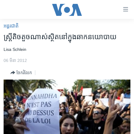
ភ្ជាប់​
ទៅ​
គេហទំព័រ​
អន្តរជាតិ
កម្ពុជា
ទាក់ទង
ស្ត្រី​តិចតួច​ណាស់​ស្ថិត​នៅក្នុង​ឆាក​នយោបាយ
រំលង​
អន្តរជាតិ
និង​
Lisa Schlein
អាមេរិក
ចូល​
06 មីនា 2012
ទៅ​​
ចិន
ទំព័រ​
ចែករំលែក
ហេឡូវីអូអេ
ព័ត៌មាន​​
តែ​
កម្ពុជាច្នៃប្រតិដ្ឋ
ម្តង
ព្រឹត្តិការណ៍ព័ត៌មាន
រំលង​
និង​
ទូរទស្សន៍ / វីដេអូ​
ចូល​
វិទ្យុ / ផតខាសថ៍
ទៅ​
ទំព័រ​
កម្មវិធីទាំងអស់