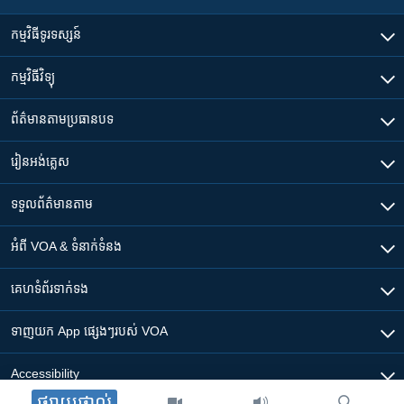
កម្មវិធី​ទូរទស្សន៍
កម្មវិធី​វិទ្យុ
ព័ត៌មាន​តាមប្រធានបទ​
រៀន​​អង់គ្លេស
ទទួល​ព័ត៌មាន​តាម
អំពី​ VOA & ទំនាក់ទំនង
គេហទំព័រ​​ទាក់ទង
ទាញយក​ App ផ្សេងៗ​របស់​ VOA
Accessibility
ផ្សាយផ្ទាល់