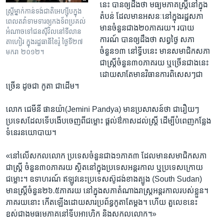
នេះ បានឲ្យដឹង​ថា មធ្យម​ភាគ​ស្រ្តី​នៅក្នុង​
ស្ត្រី​ម្នាក់​កាន់ទង់ជាតិ​អេហ្ស៊ីប​ក្នុង​
តំបន់​ ដែល​មាន​អសនៈនៅ​ក្នុង​រដ្ឋសភា
ពេល​តវ៉ាទាមទារ​ឲ្យ​កងទ័ព​ប្រគល់​
មាន​ចំនួន​ជាង​២០​ភាគរយ។ របាយ
អំណាច​ទៅ​ជនស៊ីវិលនៅទីលាន
ការណ៍ បាន​ឲ្យ​ដឹង​ថា សព្វ​ថ្ងៃ សភា
តាហៀរ ក្នុង​រដ្ឋធានីខៃរ៉ូ ថ្ងៃទី២៧
ចំនួន១៣ ​នៅ​ទ្វីប​នេះ ​មានសមាជិកសភា​
មករា ២០១២។
ជាស្រ្តីចំនួន​៣០​ភាគរយ ឬច្រើន​ជាង​នេះ ​
ដោយ​សា​តែ​មាន​វិធានការពិសេស​ៗ​ជា
ច្រើន ដូច​ជា កូតា ជាដើម។
លោក ជេមីនី ផានយ៉ា(Jemini Pandya) មាន​ប្រសាសន៍ថា ជា​រឿយៗ​
ប្រទេស​ដែល​ទើប​ងើប​ចេញ​ពី​ជម្លោះ​ ផ្តល់​ឳកាសដល់ស្ត្រី​ ដើម្បីបំពេញ​កន្លែង​
ទំនេរនយោបាយ។​
«នៅលើ​សកលលោក ប្រទេសចំនួនជាង​១ភាគ៣ ដែល​មាន​សមាជិកសភា​
ជា​ស្រ្តី​ ចំនួន​៣០​ភាគរយ ស្ថិតនៅ​ក្នុងប្រទេស​អន្តរកាល​ ឬប្រទេស​ក្រោយ
ជម្លោះ។ ឧទាហរណ៍ ឥឡូវ​នេះ​ប្រទេសស៊ូដង់​ខាង​ត្បូង (South Sudan)
មានស្ត្រី​ចំនួន២៦.៥ភាគរយ ​នៅ​ក្នុងសភា​តំណាង​រាស្ត្រអន្តរកាល​របស់​ខ្លួន។
ភាគរយនោះ កើតឡើង​ដោយសារប្រព័ន្ធ​កូតា​តែ​ម្តង។ ហើយ តួ​លេខ​នេះ
ខ្ពស់​ជាងមធ្យមភាគនៅ​ទ្វីប​អាហ្រ្វិក​ និង​សកល​លោក។» ​