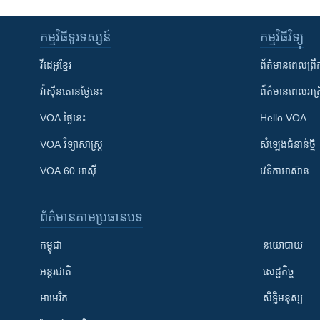
កម្មវិធី​ទូរទស្សន៍
កម្មវិធី​វិទ្យុ
វីដេអូ​ខ្មែរ
ព័ត៌មាន​ពេល​ព្រឹ
វ៉ាស៊ីនតោន​ថ្ងៃ​នេះ
ព័ត៌មាន​​ពេល​រាត្រ
VOA ថ្ងៃនេះ
Hello VOA
VOA ​វិទ្យាសាស្ត្រ
សំឡេង​ជំនាន់​ថ្មី
VOA 60 អាស៊ី
វេទិកា​អាស៊ាន
ព័ត៌មាន​តាមប្រធានបទ​
កម្ពុជា
នយោបាយ
អន្តរជាតិ
សេដ្ឋកិច្ច
អាមេរិក
សិទ្ធិមនុស្ស