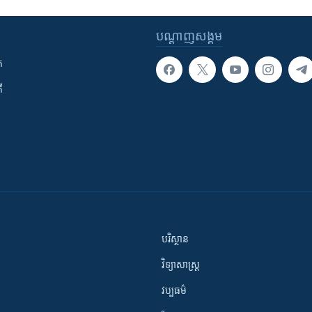
បណ្តាញ​សង្គម
ក
ី
បរិស្ថាន
វិទ្យាសាស្រ្ត
វប្បធម៌