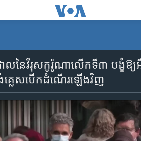
លនៃវីរុសកូរ៉ូណាលើកទី៣ បង្ខំឱ្យអ
គ្លេសបើកដំណើរឡើងវិញ