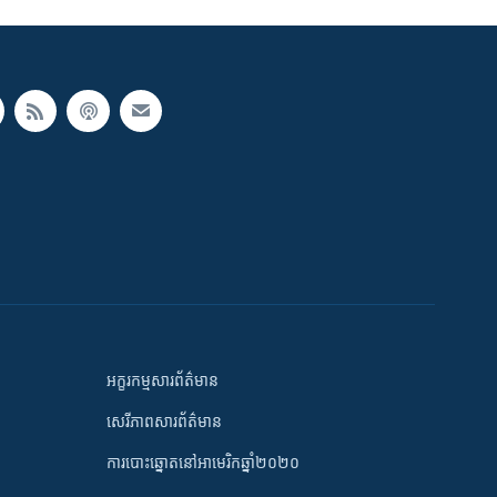
អក្ខរកម្មសារព័ត៌មាន
សេរីភាពសារព័ត៌មាន
ការបោះឆ្នោតនៅអាមេរិកឆ្នាំ២០២០