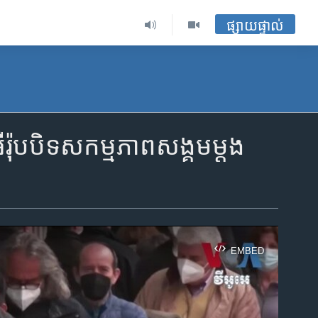
ផ្សាយផ្ទាល់
ឺរ៉ុបបិទសកម្មភាពសង្គមម្តង
EMBED