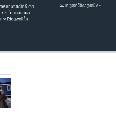
ទាញ​យក​ពី​តំណភ្ជាប់​ដើម
ណាដ៏កាចសាហាវលើកទី ៣។
EMBED
ងៃទី ១២ ខែមេសា ខណៈ
Henry Ridgwell នៃ