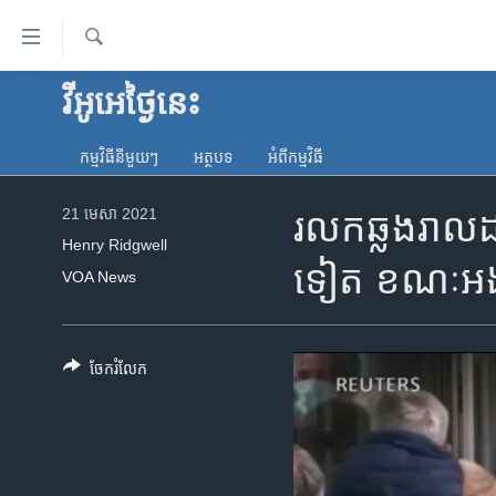
ភ្ជាប់​
ទៅ​
គេហទំព័រ​
ស្វែង​
វីអូអេថ្ងៃនេះ
កម្ពុជា
រក
ទាក់ទង
អន្តរជាតិ
រំលង​
កម្មវិធី​នីមួយៗ
អត្ថបទ​
អំពី​កម្មវិធី​
និង​
អាមេរិក
ចូល​
21 មេសា 2021
រលកឆ្លងរាលដា
ចិន
ទៅ​​
Henry Ridgwell
ទំព័រ​
ហេឡូវីអូអេ
ទៀត ខណៈអង់
VOA News
ព័ត៌មាន​​
កម្ពុជាច្នៃប្រតិដ្ឋ
តែ​
ម្តង
ព្រឹត្តិការណ៍ព័ត៌មាន
រំលង​
ចែករំលែក
ទូរទស្សន៍ / វីដេអូ​
និង​
ចូល​
វិទ្យុ / ផតខាសថ៍
ទៅ​
កម្មវិធីទាំងអស់
ទំព័រ​