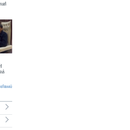
ត​នៅ
ទៅ
កាត់
ូ​ទាំង​អស់