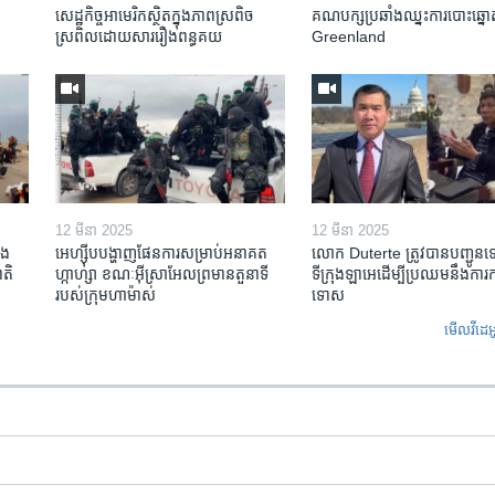
សេដ្ឋកិច្ច​អាមេរិក​ស្ថិត​ក្នុង​ភាពស្រពិច
គណបក្ស​ប្រឆាំង​ឈ្នះ​ការបោះឆ្នោ
ស្រពិល​ដោយសារ​រឿង​ពន្ធគយ
Greenland
12 មីនា 2025
12 មីនា 2025
ង​
អេហ្ស៊ីប​បង្ហាញ​ផែនការ​សម្រាប់​អនាគត​
លោក Duterte ត្រូវ​បាន​បញ្ជូន
តិ​
ហ្កាហ្សា ខណៈ​អ៊ីស្រាអែល​ព្រមាន​តួនាទី​
ទីក្រុងឡាអេ​ដើម្បី​ប្រឈម​នឹង​ការ
របស់​ក្រុម​ហាម៉ាស់
ទោស
មើល​វីដេអ