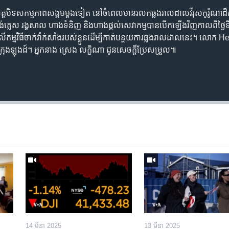
ង្ខំចិត្តបិទសកម្មភាពសង្គមម្តងទៀត នៅចំពេលមានរលកឆ្លងរាលដាលវីរុសកូរ៉ូ
អង់គ្លេស រង្គសាល ហាងទំនិញ និងហាងផ្តល់សេវាកម្មបានបើកឡើងវិញកាលពីថ្
ម្មវិធីចាក់វ៉ាក់សាំងរបស់ខ្លួនដើម្បីកាត់បន្ថយការឆ្លងរាលដាលនេះ។ លោក 
ុងឡុងដ៍។ អ្នកនាង ស្រេង លក្ខិណា ជូនសេចក្តីប្រែសម្រួល៕
14 មីនា 2025
13 មីនា 2025