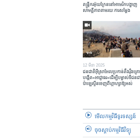
តន្ត្រីករ​អ៊ុយក្រែន​នៅ​អាមេរិក​បង្ហាញ​
សាមគ្គីភាព​តាម​រយៈ​ការសម្តែង
12 មីនា 2025
ជនជាតិ​អ៊ីស្រាអែល​ប្រកាន់​តឹងរ៉ឹង​គ្រោ
បង្កើត​«អាជ្ញាធរ‍»​ដើម្បី​បម្លាស់​ទី​ជនជា
ប៉ាឡេស្ទីន​ចេញពី​ហ្កាហ្សា​ឱ្យ​អស់
មើល​កម្មវិធី​ទូរទស្សន៍
ចុចស្តាប់កម្មវិធីវិទ្យុ