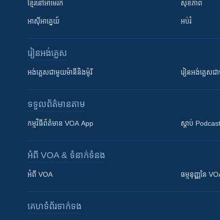
ខ្មែរ​នៅអាមេរិក
សុខភាព
អាស៊ីអាគ្នេយ៍
អប់រំ
រៀន​​អង់គ្លេស
អង់គ្លេស​ជាមួយ​ម៉ានី​និង​ម៉ូរី
រៀន​​​​​​អង់គ្លេ
ទទួល​ព័ត៌មាន​តាម
កម្មវិធី​ព័ត៌មាន VOA App
ស្តាប់ Podcas
អំពី​ VOA & ទំនាក់ទំនង
អំពី​ VOA
ធម្មនុញ្ញ​នៃ V
គេហទំព័រ​​ទាក់ទង