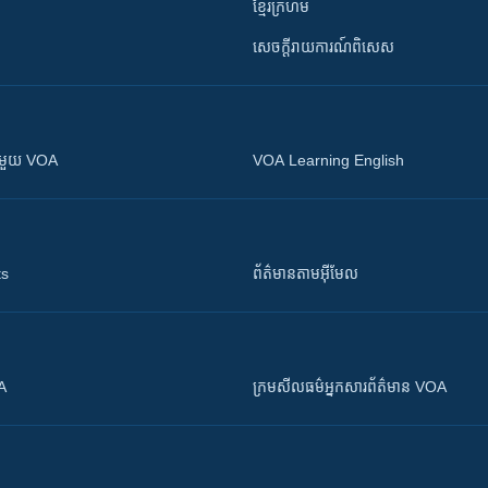
ខ្មែរក្រហម
សេចក្តីរាយការណ៍ពិសេស
ស​​ជាមួយ VOA
VOA Learning English
ts
ព័ត៌មាន​តាម​អ៊ីមែល
OA
ក្រម​​​សីលធម៌​​​អ្នក​​​សារព័ត៌មាន VOA