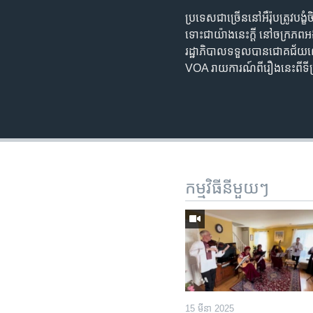
ប្រទេសជាច្រើននៅអឺរ៉ុបត្រូវប
ទោះជាយ៉ាងនេះក្តី នៅចក្រភព
រដ្ឋាភិបាលទទួលបានជោគជ័យលើក
VOA រាយការណ៍ពីរឿងនេះពីទីក្រ
កម្មវិធី​នីមួយៗ
15 មីនា 2025