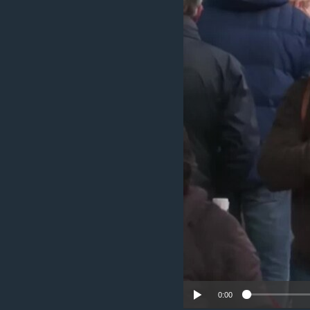
រចនា
សម្ព័ន្ធ​
រំលង​
និង​
ចូល​
ទៅ​
កាន់​
ទំព័រ​
ស្វែង​
រក
0:00