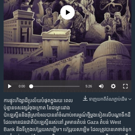
រចនា
សម្ព័ន្ធ​
Khmer English
No media source currently available
រំលង​
និង​
បណ្តាញ​សង្គម
ចូល​
ទៅ​
កាន់​
ទំព័រ​
ភាសា
ស្វែង​
រក
0:00
5:26
ទាញ​យក​ពី​តំណភ្ជាប់​ដើម
ការ​ផ្ទុះ​ហិង្សា​ដ៏ប្រល័យ​បំផុត​ក្នុងរយៈ​ពេល​
ប៉ុន្មាន​ទសវត្សរ៍ចុងក្រោត​ នៃ​ជម្លោះ​រវាង​
ប៉ាឡេស្ទីន​និង​អ៊ីស្រាអែល​បាន​នាំ​ចំណាប់​អារម្មណ៍​ថ្មី​ម្តងទៀត​លើ​បណ្តា​ទឹកដី​
ដែល​មានជនជាតិប៉ាឡេស្ទីន​រស់នៅ រួម​មាន​តំបន់ Gaza តំបន់ West
Bank និងទីក្រុង​ហ៊្សេរុយសាឡិម​។ ហ៊្សេរុយសាឡិម​ ដែល​ត្រូវបាន​គេ​ចាត់​ទុក​