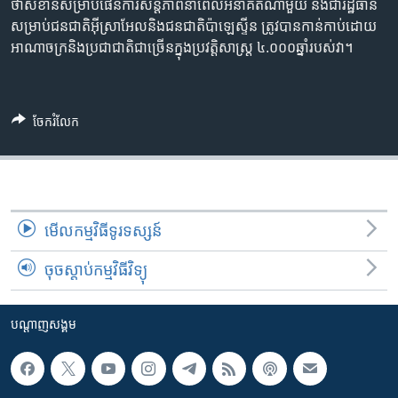
ថា​សំខាន់​សម្រាប់​ផែនការ​សន្តិភាព​នាពេល​អនាគត​ណាមួយ និង​ជា​រដ្ឋធានី​
សម្រាប់ជនជាតិ​អ៊ីស្រាអែល​និង​ជនជាតិ​ប៉ាឡេស្ទីន ត្រូវបាន​កាន់កាប់​ដោយ
អាណាចក្រ​​និង​ប្រជាជាតិ​ជាច្រើន​ក្នុង​ប្រវត្តិសាស្រ្ត​ ៤.០០០ឆ្នាំ​របស់​វា។
ចែករំលែក
មើល​កម្មវិធី​ទូរទស្សន៍
ចុចស្តាប់កម្មវិធីវិទ្យុ
បណ្តាញ​សង្គម