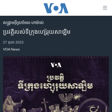
ភ្ជាប់​
ទៅ​
គេហទំព័រ​
សង្គ្រាម​អ៊ីស្រាអែល-ហាម៉ាស់
កម្ពុជា
ទាក់ទង
ប្រវត្តិ​របស់​ទីក្រុង​ហ្ស៊េរុយសាឡិម
រំលង​
អន្តរជាតិ
និង​
27 តុលា 2023
អាមេរិក
ចូល​
VOA News
ទៅ​​
ចិន
ទំព័រ​
ហេឡូវីអូអេ
ព័ត៌មាន​​
តែ​
កម្ពុជាច្នៃប្រតិដ្ឋ
ម្តង
ព្រឹត្តិការណ៍ព័ត៌មាន
រំលង​
និង​
ទូរទស្សន៍ / វីដេអូ​
ចូល​
វិទ្យុ / ផតខាសថ៍
ទៅ​
ទំព័រ​
កម្មវិធីទាំងអស់