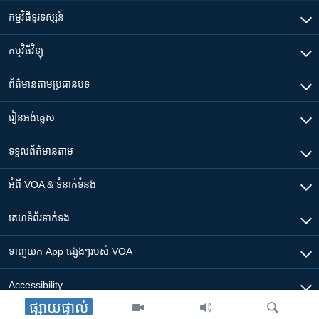
កម្មវិធី​ទូរទស្សន៍
កម្មវិធី​វិទ្យុ
ព័ត៌មាន​តាមប្រធានបទ​
រៀន​​អង់គ្លេស
ទទួល​ព័ត៌មាន​តាម
អំពី​ VOA & ទំនាក់ទំនង
គេហទំព័រ​​ទាក់ទង
ទាញយក​ App ផ្សេងៗ​របស់​ VOA
Accessibility
ផ្សាយផ្ទាល់