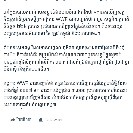
នៅក្នុង​របាយការណ៍​របស់​ខ្លួន​ដែល​មាន​ចំណងជើង​ថា «ការ​រកឃើញ​សត្វ​
និង​រុក្ខជាតិ​ប្រភេទ​ថ្មីៗ» អង្គការ WWF បាន​បញ្ជាក់​ថា ជារួម សត្វ​និង​រុក្ខជាតិ​
ថ្មី​ចំនួន ២២៤ ប្រភេទ ត្រូវបាន​រកឃើញ​នៅ​ក្នុង​តំបន់​នោះ។ តំបន់​នោះ​រួម​
បញ្ចូល​ប្រទេស​មីយ៉ាន់ម៉ា ថៃ ឡាវ កម្ពុជា និង​វៀតណាម»។
តំបន់​ទន្លេ​មេគង្គ ដែល​មាន​លក្ខណៈ​ភូមិសាស្ត្រ​ផ្សេងៗ​ដូចជា​ព្រៃឈើ​និង​ភ្នំ​
ជាដើម គឺ​ជា​តំបន់​ជីវៈ​ចម្រុះ​ដ៏​ធំ​សំខាន់​មួយ។ វា​ជា​ជម្រក​សត្វ​ដ៏​គួរ​ឲ្យ​ចាប់​
អារម្មណ៍​ខ្លាំង​បំផុត​នៅ​លើ​ពិភពលោក ដែល​កំពុង​រង​គ្រោះថ្នាក់​ខ្លាំង ដូចជា​ខ្លា
ដំរី​អាស៊ី និង​ត្រី​រាជ​ជាដើម។
អង្គការ WWF បាន​បញ្ជាក់​ថា អត្រា​នៃ​ការ​រកឃើញ​សត្វ​និង​រុក្ខជាតិ​ថ្មី ដែល​
តាំងពី​ឆ្នាំ ១៩៩៧ មក បាន​រកឃើញ​ជាង ៣.០០០ ប្រភេទ​រួច​មក​ហើយ​នោះ
បាន​បង្ហាញ​ឲ្យ​ឃើញ​អំពី​សារៈសំខាន់​នៃ​ការ​ថែ​រក្សា​ប្រព័ន្ធ​អេកូឡូស៊ី​ដ៏​ផុយ
ស្រួយ​នៅ​ក្នុង​តំបន់​ទន្លេ​មេគង្គ៕
ចែករំលែក
Follow us