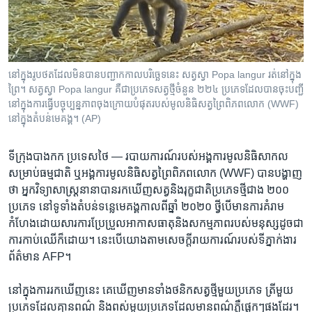
រចនា
សម្ព័ន្ធ​
Khmer English
រំលង​
និង​
បណ្តាញ​សង្គម
ចូល​
នៅក្នុងរូបថតដែលមិនបានបញ្ជាកកាលបរិច្ឆេទនេះ សត្វស្វា Popa langur រត់នៅក្នុង
ទៅ​
ព្រៃ។ សត្វស្វា Popa langur គឺជាប្រភេទសត្វថ្មីចំនួន ២២៤ ប្រភេទដែលបានចុះបញ្ជី
កាន់​
នៅក្នុងការធ្វើបច្ចុប្បន្នភាពចុងក្រោយបំផុតរបស់មូលនិធិសត្វព្រៃពិភពលោក (WWF)
នៅក្នុងតំបន់មេគង្គ។ (AP)
ទំព័រ​
ភាសា
ស្វែង​
រក
ទីក្រុង​បាងកក ប្រទេស​ថៃ —
របាយការណ៍​របស់​អង្គការ​មូលនិធិ​សាកល​
សម្រាប់​ធម្មជាតិ ឬ​អង្គការ​មូលនិធិ​សត្វព្រៃ​ពិភពលោក (WWF) បាន​បង្ហាញ​
ថា អ្នក​វិទ្យាសាស្ត្រ​នានា​បាន​រកឃើញ​សត្វ​និង​រុក្ខជាតិ​ប្រភេទ​ថ្មី​ជាង ២០០
ប្រភេទ នៅ​ទូទាំង​តំបន់​ទន្លេ​មេគង្គ​កាលពី​ឆ្នាំ ២០២០ ថ្វីបើ​មាន​ការ​គំរាម
កំហែង​ដោយសារ​ការ​ប្រែប្រួល​អាកាសធាតុ​និង​សកម្មភាព​របស់​មនុស្ស​ដូចជា​
ការ​កាប់ឈើ​ក៏ដោយ។ នេះ​បើ​យោង​តាម​សេចក្តី​រាយការណ៍​របស់​ទីភ្នាក់ងារ​
ព័ត៌មាន AFP។
នៅក្នុង​ការ​រកឃើញ​នេះ គេ​ឃើញ​មាន​ទាំង​ថនិកសត្វ​ថ្មី​មួយ​ប្រភេទ ត្រី​មួយ​
ប្រភេទ​ដែល​គ្មាន​ពណ៌ និង​ពស់​មួយ​ប្រភេទ​ដែល​មាន​ពណ៌​ភ្លឺ​ផ្លេកៗ​ផងដែរ។