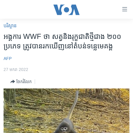
ភ្ជាប់​
ទៅ​
គេហទំព័រ​
បរិស្ថាន
កម្ពុជា
ទាក់ទង
អង្គការ WWF ថា សត្វ​និង​រុក្ខជាតិ​ថ្មី​ជាង ២០០
រំលង​
អន្តរជាតិ
ប្រភេទ ត្រូវបាន​រកឃើញ​នៅ​តំបន់​ទន្លេ​មេគង្គ
និង​
អាមេរិក
ចូល​
AFP
ទៅ​​
ចិន
ទំព័រ​
27 មករា 2022
ហេឡូវីអូអេ
ព័ត៌មាន​​
ចែករំលែក
តែ​
កម្ពុជាច្នៃប្រតិដ្ឋ
ម្តង
ព្រឹត្តិការណ៍ព័ត៌មាន
រំលង​
និង​
ទូរទស្សន៍ / វីដេអូ​
ចូល​
វិទ្យុ / ផតខាសថ៍
ទៅ​
ទំព័រ​
កម្មវិធីទាំងអស់