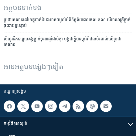
អត្ថបទ​ទាក់ទង
ប្រជា​នេសាទ​នៅ​ខេត្ត​បាត់ដំបង​មាន​ចម្ងល់​អំពី​ទិន្នន័យ​ជលផល ខណៈ​បរិមាណ​ត្រី​ធ្លាក់​
ចុះ​ជា​បន្ត​បន្ទាប់
លំហូរ​ទឹក​ទន្លេ​មេគង្គ​ធ្លាក់​ចុះ​៣​ឆ្នាំ​ជាប់​គ្នា បង្ក​ជា​ក្តី​បារម្ភ​អំពី​ផល​ប៉ះពាល់​លើ​ប្រជា
នេសាទ
អានអត្ថបទផ្សេងៗទៀត
បណ្តាញ​សង្គម
កម្មវិធី​ទូរទស្សន៍