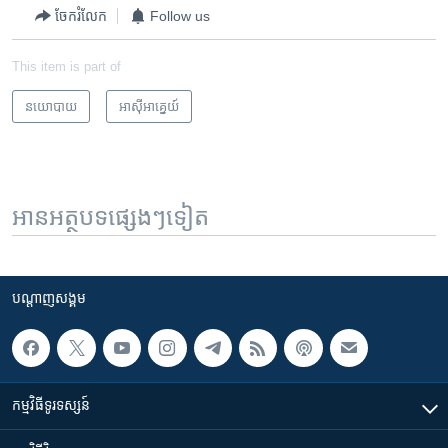
ចែករំលែក
Follow us
This item is part of
នយោបាយ
អាស៊ី​អាគ្នេយ៍
អានអត្ថបទផ្សេងៗទៀត
បណ្តាញ​សង្គម
កម្មវិធី​ទូរទស្សន៍