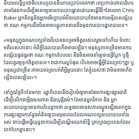
និយម​លទ្ធិប្រជាធិប​តេយ្យ​បាន​និយាយប្រាប់លោកថា​ គេ​ប្រកាន់​គោល​ជំហ​រ
តាម​ផែនការ​ដើម្បី​ធានា​ឲ្យ​មាន​ការ​បោះឆ្នោត​ដោយ​សន្ដិវិធី។​តែលោក ​Chris​
Baker​ អ្នក​និពន្ធ​និង​អ្នក​អធិប្បាយ​អំពី​នយោ​បាយថៃ​មាន​ការ​មន្ទិល​សង្ស័យ​
ថា គណៈកម្មការ​នឹង​មិន​អាច​បន្ធូរ​ភាព​តានតឹង​មុន​ការ​បោះឆ្នោត​បាន​ទេ។
«មនុស្ស​ក្នុង​គណបក្ស​ទាំង​ពីរ​បាន​សម្រេច​ចិត្ដ​របស់​គេ​រួច​ទៅ​ហើយ​ ចំពោះ​
មតិ​របស់​គេ​នោះ អំពី​អ្វី​ដែល​បាន​កើត​មាន​ឡើង។ ​មនុស្ស​ភាគ​ច្រើន​មាន​ការ​
សង្ស័យ​ធ្ងន់ធ្ងរ​ថា គណៈកម្មការ​បែប​នេះ ​នឹង​មិន​អាច​នាំ​ឲ្យ​មាន​អ្វី​ប្លែក ឬ​ថ្មី​
ដែល​គួរ​ឲ្យ​ទុក​ចិត្ដ​បាន​ទេ។ វា​ជា​ការ​ល្អបំ​ផុត​ បើ​គេ​អាច​ធ្វើ​អ្វី​ដែល​គ្រប់​ៗ​គ្នា ​ឬ​
មនុស្ស​ជា​ច្រើន​ អាច​យល់​ស្រប​អំពី​អ្វីមួយ​នោះ តែ​ខ្ញុំ​យល់​ថា​ វា​មិន​អាច​កើត​
ឡើង​បាន​ឡើយ»។
នៅ​ក្នុង​ថ្ងៃ​ទី​១ខែ​មករា​ ​ រដ្ឋាភិបាល​នឹង​រៀបចំ​ឲ្យ​មាន​ផែនការ​ផ្សះ​ផ្សារ​ជាតិ​
ដើម្បី​លើក​តម្កើង​សមភាព​ និង​យុត្ដិធម៌។​ តែ​មា​នអ្នកវិ​ភាគ​ និង​ អ្នក
នយោបាយ​ខ្លះ​មាន​ការ​ភ័យ​ខ្លាច​ថា​ ​លទ្ធផល​មាន​សភាព​ស្ដួច​ស្ដើងពេក​ក្នុង​
ការ​ផ្សះផ្សារ​ការ​ខ្វែង​គំនិត​ឲ្យ​បាន​មុន​ពេល​ដែល​គណបក្ស​នយោបាយ​ទាំង
អស់​ ចាប់​ផ្ដើម​ធ្វើ​យុទ្ធនាការ​ដើម្បី​ដណ្ដើម​យក​សិទ្ធិ​ គ្រប់គ្រង​ប្រទេស​ដែល​
បាក់បែកគ្នានោះ។