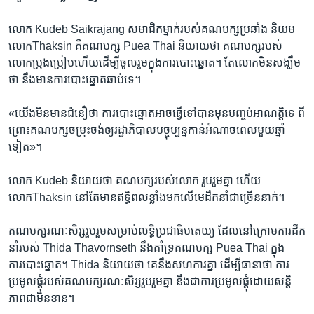
លោក ​Kudeb ​Saikrajang ​សមាជិក​ម្នាក់​របស់​គណបក្ស​ប្រឆាំង ​និយម​
លោក​Thaksin​ គឺ​គណបក្ស​ ​Puea​ Thai និយាយ​ថា​ គណបក្សរ​បស់​
លោក​ប្រុង​ប្រៀប​ហើយ​ដើម្បី​ចូលរួម​ក្នុង​ការបោះឆ្នោត។ ​តែ​លោក​មិន​សង្ឃឹម​
ថា នឹង​មាន​ការបោះឆ្នោត​ឆាប់​ទេ។
«យើង​មិន​មាន​ជំនឿ​ថា ​ការ​បោះ​ឆ្នោត​អាច​ធ្វើ​ទៅ​បាន​មុន​បញ្ចប់​អាណត្ដិ​ទេ ពី​
ព្រោះ​គណបក្ស​ចម្រុះ​ចង់​ឲ្យ​រដ្ឋាភិបាល​បច្ចុប្បន្ន​កាន់​អំណាច​ពេល​មួយឆ្នាំ
ទៀត»។
លោក​ Kudeb​ និយាយ​ថា​ គណបក្ស​របស់​លោក ​រួប​រួមគ្នា ហើយ
លោកThaksin ​នៅ​តែ​មាន​ឥទ្ធិពល​ខ្លាំង​មក​លើ​មេ​ដឹក​នាំ​ជា​ច្រើន​នាក់។
គណបក្សរណៈសិរ្ស​រួបរួម​សម្រាប់​លទ្ធិ​ប្រជាធិបតេយ្យ​ ដែល​នៅ​ក្រោម​ការ​ដឹក​
នាំ​របស់​ Thida​ Thavornseth ​នឹង​គាំ​ទ្រ​គណបក្ស ​Puea ​Thai ​ក្នុង​
ការបោះ​ឆ្នោត។ Thida​ និយាយ​ថា គេ​នឹង​សហការ​គ្នា​ ដើម្បី​ធានា​ថា ​ការ​
ប្រមូល​ផ្តុំ​របស់​គណបក្ស​រណៈសិរ្ស​រួបរួមគ្នា ​នឹង​ជា​ការ​ប្រមូលផ្តុំ​ដោយសន្ដិ
ភាព​ជា​មិនខាន។