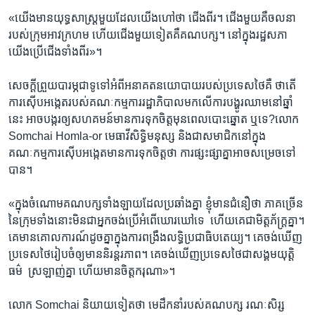
«យើង​មានយុទ្ធ​សាស្រ្ដ​មួយ​ដែល​យើង​ហៅ​ថា​ ជើង​ពីរ។ ​ជើង​មួយ​គឺ​ចលនា​
របស់​ក្រុម​អាវក្រហម​ ហើយ​ជើង​មួយ​ទៀត​គឺ​គណបក្ស។ នៅ​ក្នុង​រដ្ឋសភា
យើង​ប្រើ​ជើង​ទាំងពីរ»។
សេច​ក្ដី​ព្រួយ​បារម្ភ​ជា​ទូ​ទៅ​អំពី​អនាគត​នយោបាយ​របស់​ប្រទេស​ថៃ​គឺ ​ថា​តើ​
ការ​ស៊ើប​អង្កេត​របស់​គណៈកម្មការរ​ដ្ឋាភិបាល​មក​លើ​ការ​បង្ហូរ​ឈាម​នៅ​ឆ្នាំ​
នេះ​ អាច​បង្ករ​ឲ្យ​សហគមន៍​មាន​ការ​ទុក​ចិត្ត​មុន​ពេល​បោះឆ្នោត​ ឬ​ទេ​?​លោក​
Somchai ​Homla-or ​មេធាវី​សិទ្ធិមនុស្ស និង​ជា​សមាជិក​នៅ​ក្នុង​
គណៈកម្មការស៊ើបអង្កេតមាន​ការ​ទុក​ចិត្ដ​ថា ​ការ​ផ្សះផ្សា​គ្នា​អាច​សម្រេចទៅ​
បាន។
«ក្នុង​ចំណោម​គណបក្ស​ទាំង​ឡាយ​ដែល​ប្រឆាំង​គ្នា ​ខ្ញុំ​មាន​ជំនឿ​ថា ​ភាគ​ច្រើន​
នៃ​ក្រុម​ទាំង​នោះ​មិន​ជា​អ្នក​ចង់​ប្រើ​អំពើ​ឃោរឃៅ​ទេ ​ ហើយ​គេជាមិត្ដភ័ក្ត្រ​គ្នា។
គេ​មាន​គោល​ការណ៍ដូច​គ្នា​ក្នុង​ការ​ពង្រឹង​លទ្ធិប្រជាធិប​តេយ្យ។ ​គេ​ចង់​ឃើញ​
ប្រទេស​ថៃ​រៀបចំ​ឲ្យ​មាន​និរន្ដរភាព។ ​គេ​ចង់​ឃើញ​ប្រទេស​ថៃ​ជា​សង្គម​យុត្ដិ
ធម៌ ​ ស្រឡាញ់​គ្នា​ ហើយ​មានចិត្ដ​ករុណា»។
លោក ​Somchai​ និយាយ​ទៀត​ថា មេដឹកនាំ​របស់​គណបក្ស​ រណៈសិរ្ស​