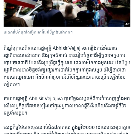
រចនា
សម្ព័ន្ធ​
Khmer English
រំលង​
និង​
បណ្តាញ​សង្គម
ចូល​
បាតុករ​ថៃ​កំពុង​តែ​ធ្វើ​ការ​តវ៉ានៅ​ទី​ក្រុង​បាង​កក។​​
ទៅ​
កាន់​
ពីរឆ្នាំ​ក្រោយ​ពី​នាយក​រដ្ឋមន្ដ្រី​ Abhisit Vejjajiva ​ឡើង​កាន់​អំណាច​
ទំព័រ​
ភាសា
រដ្ឋាភិបាល​របស់​លោក ​និង​ក្រុម​ជំទាស់​ បាន​រៀប​ចំ​ខ្លួន​ដើម្បី​ចូល​រួម​ក្នុង​ការ
ស្វែង​
បោះឆ្នោត​ជាតិ​ ដែល​នឹង​ប្រព្រឹត្ដ​ធ្វើ​ក្នុង​រយៈ​ពេល​១៤​ខែ​ខាង​មុខ​នេះ។ តែ​ដំបូង​
រក
រដ្ឋាភិបាល​មាន​ចិត្ដ​ចង់​ផ្សះផ្សារ​ការ​បាក់បែក​គ្នា​នៅ​ក្នុង​សង្គម​ ដើម្បី​ធានា​ថា
ការ​បោះឆ្នោត​នោះ ​នឹង​មិន​នាំ​ឲ្យ​មាន​អំពើ​ហិង្សា​នយោបាយ​ច្រើន​ឡើង​ថែម​
ទៀត​ទេ។
នាយករដ្ឋមន្ដ្រី​ Abhisit ​Vejjajiva ​បាន​ថ្លែង​សង្កត់​អំពី​ការ​ចំណេញខ្លាំង​មក​
លើ​សេដ្ឋកិច្ច​កើត​មាន​ឡើងនៅ​ក្នុង​រដ្ឋបាល​អាណត្ដិ​ទីពីរ​ហើយ​និង​កម្មវិធី​កែ​
ទម្រង់​សង្គម។
សេដ្ឋកិច្ច​ថៃ​បាន​លូត​លាស់​ជិត​៨ភាគរយ​ ក្នុង​ឆ្នាំ​២០១០ ​ដោយ​មាន​អត្រា​គ្មាន​