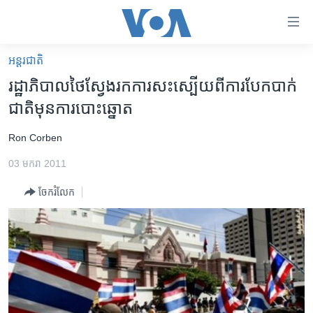
ភ្ជាប់​
ទៅ​
គេហទំព័រ​
អន្តរជាតិ
កម្ពុជា
ទាក់ទង
រដ្ឋាភិបាល​ថៃ​​ស្វែងរក​​ការ​សះស្បើយ​ពី​ការ​បែកបាក់​
រំលង​
អន្តរជាតិ
ជាតិ​មុន​ការ​បោះឆ្នោត
និង​
អាមេរិក
ចូល​
Ron Corben
ទៅ​​
ចិន
ទំព័រ​
03 មករា 2011
ហេឡូវីអូអេ
ព័ត៌មាន​​
ចែករំលែក
តែ​
កម្ពុជាច្នៃប្រតិដ្ឋ
ម្តង
ព្រឹត្តិការណ៍ព័ត៌មាន
រំលង​
និង​
ទូរទស្សន៍ / វីដេអូ​
ចូល​
វិទ្យុ / ផតខាសថ៍
ទៅ​
ទំព័រ​
កម្មវិធីទាំងអស់