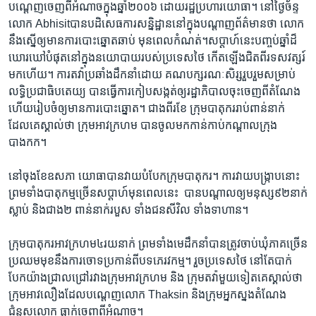
បណ្ដេញ​ចេញ​ពី​អំ​ណាច​ក្នុង​ឆ្នាំ​២០០៦​ ដោយ​រដ្ឋ​ប្រហារ​យោធា។ នៅថ្ងៃច័ន្ទ
លោក Abhisitបាន​បដិសេធ​ការ​សន្និដ្ឋាន​នៅ​ក្នុង​បណ្ដាញ​ព័ត៌មាន​ថា លោក​
នឹង​ស្នើ​ឲ្យ​មាន​ការ​បោះឆ្នោត​ឆាប់ ​មុន​ពេល​កំណត់។សប្ដាហ៍​នេះ​បញ្ចប់​ឆ្នាំ​ដ៏​
ឃោរឃៅ​បំផុត​នៅ​ក្នុង​នយោបាយរ​បស់​ប្រទេស​ថៃ​ កើត​ឡើង​ជិត​ពីរ​ទសវត្សរ៍​
មក​ហើយ។​ ​ការ​តវ៉ាប្រឆាំង​ដឹក​នាំ​ដោយ​ គណបក្ស​រណៈសិរ្ស​រួបរួម​សម្រាប់​
លទ្ធិ​ប្រជាធិបតេយ្យ​ ​បាន​ធ្វើ​ការ​កៀប​សង្កត់​ឲ្យរដ្ឋាភិបាល​ចុះ​ចេញ​ពី​តំណែង​
ហើយ​រៀបចំ​ឲ្យ​មាន​ការ​បោះ​ឆ្នោត។ ជាង​ពីរ​ខែ​ ក្រុម​បាតុករ​រាប់​ពាន់​នាក់​
ដែល​គេស្គាល់ថា ​ក្រុម​អាវក្រហម​ បាន​ចូល​មក​កាន់​កាប់​កណ្ដាល​ក្រុង​
បាងកក។
នៅ​ចុង​ខែ​ឧសភា​ យោធា​បាន​វាយ​បំបែក​ក្រុម​បាតុករ។ ការ​វាយ​បង្រ្កាប​នោះ​
ព្រម​ទាំង​បាតុកម្ម​ច្រើន​សប្ដាហ៍​មុន​ពេល​នេះ ​ បាន​បណ្ដាល​ឲ្យ​មនុស្ស​៩២​នាក់​
ស្លាប់ ​និង​ជាង​២​ ពាន់នាក់​របួស ​ទាំង​ជន​សីវិល​ ទាំង​ទាហាន។
ក្រុម​បាតុករ​អាវ​ក្រហម​៤រយ​នាក់​ ព្រម​ទាំង​មេដឹក​នាំ​បាន​ត្រូវ​ចាប់​ឃុំ​ភាគ​ច្រើន​
ប្រឈម​មុខ​នឹង​ការ​ចោទ​ប្រកាន់​ពី​បទ​ភេរវកម្ម។ រួច​ប្រទេស​ថៃ ​នៅ​តែ​បាក់​
បែក​យ៉ាង​ជ្រាល​ជ្រៅ​រវាង​ក្រុម​អាវក្រហម​ និង​ ក្រុម​តវ៉ា​មួយ​ទៀត​គេ​ស្គាល់​ថា
ក្រុម​អាវលឿង​ដែល​បណ្តេញ​លោក​ Thaksin​ និង​ក្រុម​អ្នក​ស្នង​តំណែង​
ជំនួស​លោក ​ធ្លាក់​ចេញ​ពី​អំណាច។