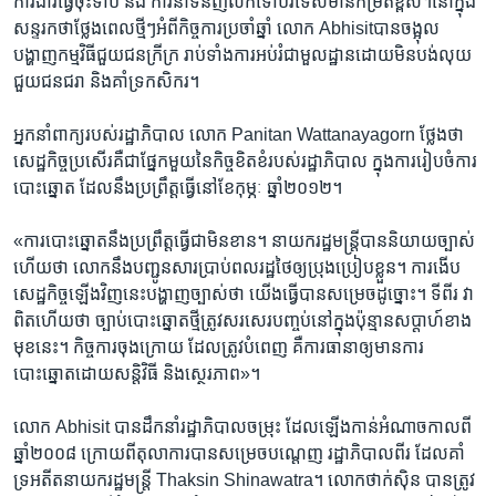
ការងារ​ធ្វើ​ចុះទា​ប​ និង​ ការ​នាំ​ទំនិញ​លក់​ទៅ​បរទេស​មាន​កម្រិត​ខ្ពស់។នៅ​ក្នុង​
សន្ទរកថា​ថ្លែង​ពេល​ថ្មី​ៗ​អំពី​កិច្ចការ​ប្រចាំ​ឆ្នាំ លោក ​Abhisit​បាន​ចង្អុល​
បង្ហាញ​កម្មវិធី​ជួយ​ជន​ក្រី​ក្រ​ រាប់ទាំង​ការ​អប់រំ​ជា​មួលដ្ឋាន​ដោយ​មិន​បង់​លុយ​
ជួយ​ជន​ជរា​ ​និង​គាំ​ទ្រ​កសិករ។
អ្នក​នាំពាក្យ​របស់​រដ្ឋាភិបាល ​លោក ​Panitan ​Wattanayagorn ​ថ្លែង​ថា​
សេដ្ឋកិច្ច​ប្រសើរ​គឺ​ជា​ផ្នែក​មួយ​នៃ​កិច្ច​ខិតខំ​របស់​រដ្ឋាភិបាល​ ក្នុង​ការ​រៀប​ចំ​ការ
បោះឆ្នោត​ ដែល​នឹង​ប្រព្រឹត្ដ​ធ្វើ​នៅ​ខែ​កុម្ភៈ ឆ្នាំ​២០១២។
«ការ​បោះ​ឆ្នោត​នឹង​ប្រព្រឹត្ដ​ធ្វើ​ជា​មិន​ខាន។​ នា​យក​រដ្ឋមន្ដ្រី​បាន​និយាយច្បាស់​
ហើយ​ថា​ លោក​នឹង​បញ្ជូន​សារ​ប្រាប់​ពល​រដ្ឋ​ថៃ​ឲ្យ​ប្រុងប្រៀប​ខ្លួន។ ការ​ងើប​
សេដ្ឋកិច្ច​ឡើង​វិញនេះបង្ហាញ​ច្បាស់​ថា ​យើង​ធ្វើ​បាន​សម្រេច​ដូច្នោះ។ ​ទីពីរ វា​
ពិត​ហើយ​ថា ​ច្បាប់​បោះ​ឆ្នោត​ថ្មី​ត្រូវ​សរសេរ​បញ្ចប់​នៅ​ក្នុង​ប៉ុន្មាន​សប្ដាហ៍​ខាង​
មុខ​នេះ។ កិច្ចការ​ចុង​ក្រោយ ដែល​ត្រូវ​បំពេញ​ គឺ​ការ​ធានា​ឲ្យ​មាន​ការ​
បោះឆ្នោត​ដោយ​សន្ដិវិធី​ និង​ស្ថេរភាព»។
លោក​ Abhisit ​បាន​ដឹក​នាំ​រដ្ឋាភិបាល​ចម្រុះ​ ដែល​ឡើង​កាន់​អំណាច​កាល​ពី​
ឆ្នាំ​២០០៨​ ក្រោយ​ពី​តុលាការ​បាន​សម្រេច​បណ្ដេញ​ រដ្ឋាភិបាល​ពីរ ​ដែល​គាំ​
ទ្រអ​តី​ត​នាយក​រដ្ឋ​មន្ដ្រី​ Thaksin ​Shinawatra។ ​លោក​ថាក់​ស៊ិន បាន​ត្រូវ​