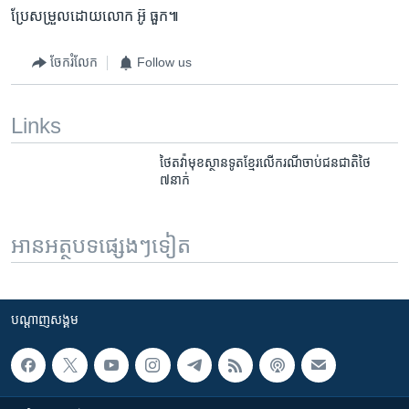
ប្រែ​សម្រួល​ដោយ​លោក ​អ៊ូ ​ធួក៕
ចែករំលែក
Follow us
Links
ថៃ​តវ៉ា​មុខ​ស្ថាន​ទូត​ខ្មែរ​លើ​ករណី​ចាប់​ជន​ជាតិ​ថៃ​
៧នាក់
អានអត្ថបទផ្សេងៗទៀត
បណ្តាញ​សង្គម