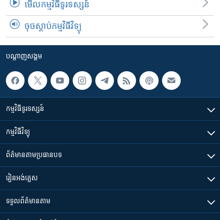
មើល​កម្មវិធី​ទូរទស្សន៍
ចុចស្តាប់កម្មវិធីវិទ្យុ
បណ្តាញ​សង្គម
កម្មវិធី​ទូរទស្សន៍
កម្មវិធី​វិទ្យុ
ព័ត៌មាន​តាមប្រធានបទ​
រៀន​​អង់គ្លេស
ទទួល​ព័ត៌មាន​តាម