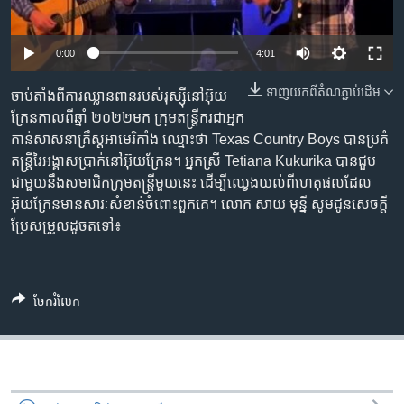
រចនា
សម្ព័ន្ធ​
Khmer English
រំលង​
0:00
4:01
និង​
បណ្តាញ​សង្គម
ចូល​
ទាញ​យក​ពី​តំណភ្ជាប់​ដើម
ចាប់​តាំង​ពី​ការ​ឈ្លានពាន​របស់​រុស្ស៊ី​នៅ​អ៊ុយ
ទៅ​
ក្រែន​កាល​ពី​ឆ្នាំ ២០២២​មក ក្រុម​តន្រ្តីករ​ជា​អ្នក​
កាន់​
កាន់​សាសនា​គ្រឹស្ត​អាមេរិកាំង​ ឈ្មោះ​ថា Texas Country Boys បាន​ប្រគំ​
ទំព័រ​
តន្រ្តី​រៃអង្គាស​ប្រាក់​នៅ​អ៊ុយក្រែន។ អ្នកស្រី Tetiana Kukurika បាន​ជួប​
ភាសា
ស្វែង​
ជាមួយ​នឹង​សមាជិក​ក្រុម​តន្រ្តី​មួយ​នេះ​ ដើម្បី​ឈ្វេងយល់​ពី​ហេតុផល​ដែល​
រក
អ៊ុយក្រែន​មាន​សារៈសំខាន់​ចំពោះ​ពួកគេ។ លោក សាយ មុន្នី សូម​ជូន​សេចក្តី​
ប្រែ​សម្រួល​ដូច​តទៅ៖
ចែករំលែក