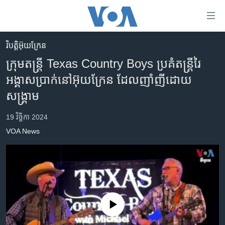
ភ្ជាប់​
ទៅ​
គេហទំព័រ​
វិបត្តិអ៊ុយក្រែន
កម្ពុជា
ទាក់ទង
ក្រុម​តន្រ្តី Texas Country Boys ប្រគំ​តន្ត្រី​រៃ
រំលង​
អន្តរជាតិ
អង្គាស​ប្រាក់​នៅ​អ៊ុយក្រែន ដែល​ញាំញី​ដោយ​
និង​
អាមេរិក
សង្រ្គាម
ចូល​
ទៅ​​
ចិន
19 វិច្ឆិកា 2024
ទំព័រ​
ហេឡូវីអូអេ
ព័ត៌មាន​​
VOA News
តែ​
កម្ពុជាច្នៃប្រតិដ្ឋ
ម្តង
ព្រឹត្តិការណ៍ព័ត៌មាន
រំលង​
និង​
ទូរទស្សន៍ / វីដេអូ​
ចូល​
វិទ្យុ / ផតខាសថ៍
ទៅ​
No media source currently available
ទំព័រ​
កម្មវិធីទាំងអស់