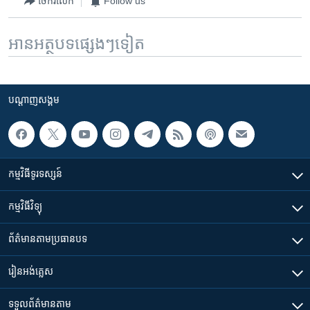
ចែករំលែក
Follow us
អានអត្ថបទផ្សេងៗទៀត
បណ្តាញ​សង្គម
កម្មវិធី​ទូរទស្សន៍
កម្មវិធី​វិទ្យុ
ព័ត៌មាន​តាមប្រធានបទ​
រៀន​​អង់គ្លេស
ទទួល​ព័ត៌មាន​តាម