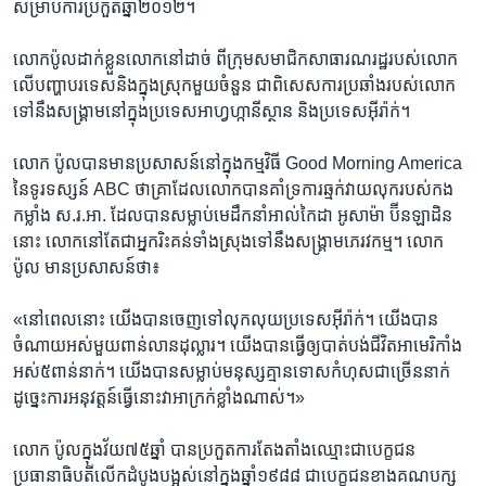
សម្រាប់​ការប្រកួត​ឆ្នាំ​២០១២។
លោក​ប៉ូល​ដាក់​ខ្លួនលោក​នៅដាច់​ ពី​ក្រុម​សមាជិក​សាធារណរដ្ឋ​របស់​លោក​
លើ​បញ្ហា​បរទេស​និង​ក្នុង​ស្រុក​មួយ​ចំនួន​ ជាពិសេស​ការប្រឆាំង​របស់​លោក​
ទៅនឹង​សង្គ្រាម​នៅក្នុង​ប្រទេស​អាហ្វហ្កានីស្ថាន​ និង​ប្រទេស​អ៊ីរ៉ាក់។
លោក​ ប៉ូល​បាន​មាន​ប្រសាសន៍​នៅក្នុង​កម្មវិធី​ Good Morning America​
នៃ​ទូរទស្សន៍ ​ABC​ ថា​គ្រាដែល​លោក​បាន​គាំទ្រ​ការឆ្មក់វាយលុក​របស់​កង
កម្លាំង​ ស.រ.អា​. ដែល​បាន​សម្លាប់​មេដឹកនាំ​អាល់កៃដា​ អូសាម៉ា​ ប៊ីនឡាដិន​
នោះ​ លោក​នៅតែ​ជា​អ្នករិះគន់​ទាំងស្រុង​ទៅនឹង​សង្គ្រាម​ភេរវកម្ម។ ​លោក​
ប៉ូល​ មាន​ប្រសាសន៍​ថា៖
«នៅពេល​នោះ​ យើង​បានចេញ​ទៅ​លុកលុយ​ប្រទេស​អ៊ីរ៉ាក់។​ យើង​បាន​
ចំណាយ​អស់​មួយ​ពាន់​លាន​ដុល្លារ។​ យើង​បាន​ធ្វើឲ្យ​បាត់បង់​ជីវិត​អាមេរិកាំង​
អស់​៥ពាន់​នាក់។​ យើង​បាន​សម្លាប់​មនុស្ស​គ្មានទោស​កំហុស​ជាច្រើន​នាក់​
ដូច្នេះ​ការអនុវត្តន៍​ធ្វើ​នោះ​វាអាក្រក់​ខ្លាំង​ណាស់។»
លោក​ ប៉ូល​ក្នុងវ័យ​៧៥ឆ្នាំ​ បាន​ប្រកួត​ការតែងតាំង​ឈ្មោះ​ជាបេក្ខជន​
ប្រធានាធិបតី​លើកដំបូង​បង្អស់​នៅក្នុង​ឆ្នាំ​១៩៨៨​ ជា​បេក្ខជន​ខាង​គណបក្ស​