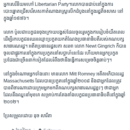
អ្នកសេរីនិយម​ហៅ​ Libertarian Party។​លោក​បាន​ជាប់​នៅក្នុង​ការ​
បោះឆ្នោត​ជ្រើសរើស​សភា​តំណាងរាស្ត្រ​លើកដំបូង​នៅក្នុង​រដ្ឋ​តិចសាស​ នៅ
ក្នុង​ឆ្នាំ​១៩៧៦។
លោក​ ប៉ូល​ជាបេក្ខជន​ចុងក្រោយ​បង្អស់​ដែល​ចូលរួម​ក្នុងការ​រៀបចំ​យឺតពេល​
ដើម្បី​រកបេក្ខជន​ឈរ​ឈ្មោះ​ប្រកួត​យក​តំណែង​ប្រធានាធិបតី​របស់​គណបក្ស​
សាធារណរដ្ឋ។​ អតីត​ប្រធាន​រដ្ឋសភា​ សរអា​ លោក​ Newt Gingrich​ ក៏បាន​
ចូលជា​ផ្លូវការ​នៅ​ក្នុង​ការប្រកួត​នៅសប្តាហ៍​នេះដែរ​ ហើយមាន​អ្នកប្រកួត
ប្រជែង​ជាច្រើន​នាក់​ទៀត​ដែល​រំពឹង​ថានឹង​ធ្វើការ​សម្រេច​ចិត្ត​ឆាប់ៗ។
នៅក្នុង​ចំណោម​អ្នក​ទាំងនោះ​ មាន​លោក​ Mitt Romney​ អតីត​អភិបាលរដ្ឋ​
Massachusetts​ ដែលបាន​ប្រកួត​នៅក្នុង​ឆ្នាំ​២០០៨​ និង​ជាអ្នក​ដែល​ត្រូវ​
បាន​ពិចារណា​ដោយ​ក្រុម​អ្នក​មកពី​គណបក្ស​សាធារណរដ្ឋ​ខ្លះៗ​ ថា​ជាអ្នក​
ដែល​នឹងឈ្នះ​នាំមុខគេ​ សម្រាប់​ការតែងតាំង​បេក្ខជន​ប្រធានាធិបតី​នៅក្នុង​ឆ្នាំ​
២០១២។
ប្រែសម្រួល​ដោយ​ នុច សារីតា