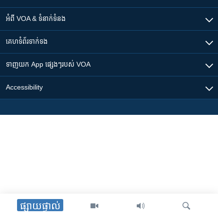
អំពី​ VOA & ទំនាក់ទំនង
គេហទំព័រ​​ទាក់ទង
ទាញយក​ App ផ្សេងៗ​របស់​ VOA
Accessibility
ផ្សាយផ្ទាល់