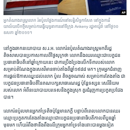
រចនា
សម្ព័ន្ធ​
Khmer English
រំលង​
អ្នកតំណាង​រាស្ដ្រ​លោក​​ រ៉នប៉ូល​ថ្លែង​ការណ៍​នៅ​សន្និសិទ្ធ​កាសែត​ នៅ​ក្នុង​ការរិ​
និង​
បណ្តាញ​សង្គម
យាល័យបើក​​​ថ្មី​សម្រាប់​ការ​ធ្វើ​យុទ្ធនាការនៅទីក្រុង ​​Ankeny រដ្ឋ​អាយ៉ូវ៉ា​​ នៅ​ថ្ងៃ​១០​
ចូល​
ឧសភា​ ឆ្នាំ​២០១១​។
ទៅ​
កាន់​
នៅ​ក្នុង​ឆាក​នយោបាយ​ ស.រ.អ. លោករ៉នប៉ូលតំណាងរាស្ត្រ​មក​ពី​រដ្ឋ​
ទំព័រ​
ភាសា
តិចសាស​បាន​ប្រកាស​កាលពី​ថ្ងៃ​សុក្រ​ថា​ លោក​នឹង​ឈរឈ្មោះ​ជា​បេក្ខជន​
ស្វែង​
ប្រធានាធិបតី​នៅ​ឆ្នាំ​ក្រោយ​នេះ​ ជា​ការ​ប្រឹងប្រែង​លើក​ទី៣​របស់​លោក​
រក
សម្រាប់​តំណែង​ក្នុង​សេតវិមាន​ចាប់តាំង​ពី​ឆ្នាំ​១៩៨៨​ មក។​ ក្រុម​អ្នក​ជំនាញ
ការ​ផ្តល់​ឱកាស​ឈ្នះ​ដល់​លោក​ ប៉ូល​ តិចតួច​ណាស់​ សម្រាប់​ការ​តែងតាំង​ ជា​
បេក្ខជន​ប្រធានាធិបតី​នៃ​គណបក្ស​សាធារណរដ្ឋ​ ប៉ុន្តែ​ទស្សនៈ​សេរីនិយម​
របស់​លោក​ អំពី​នយោបាយ​បរទេស​និង​ក្នុង​ស្រុក​ គួរជំរុញ​ការ​ប្រកួត​ប្រជែង​
បាន។
លោករ៉នប៉ូល​មាន​អ្នកគាំទ្រ​តិច​ប៉ុន្តែ​មានភក្តី​ បន្ទាប់​ពីពេល​លោក​បាន​ឈរ​
ឈ្មោះ​ប្រកួត​ការ​តែងតាំង​ឈ្មោះ​ជា​បេក្ខជន​ប្រធានាធិបតី​កាលពី​បួនឆ្នាំ​
មុនមក​ ហើយ​រំពឹងថា​នឹង​ពឹងលើក្រុម​អ្នកគាំទ្រ​ទាំងនោះ​បាន​ម្តងទៀត​