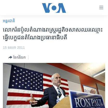
ភ្ជាប់​
ទៅ​
គេហទំព័រ​
អន្តរជាតិ
កម្ពុជា
ទាក់ទង
លោក​រ៉នប៉ូលតំណាងរាស្ត្រ​រដ្ឋ​តិចសាស​ឈរ​ឈ្មោះ​
រំលង​
អន្តរជាតិ
ធ្វើ​បេក្ខជន​តំណែង​ប្រធានាធិបតី
និង​
អាមេរិក
ចូល​
15 ឧសភា 2011
ទៅ​​
ចិន
ទំព័រ​
ចែករំលែក
ហេឡូវីអូអេ
ព័ត៌មាន​​
តែ​
កម្ពុជាច្នៃប្រតិដ្ឋ
ម្តង
ព្រឹត្តិការណ៍ព័ត៌មាន
រំលង​
និង​
ទូរទស្សន៍ / វីដេអូ​
ចូល​
វិទ្យុ / ផតខាសថ៍
ទៅ​
ទំព័រ​
កម្មវិធីទាំងអស់