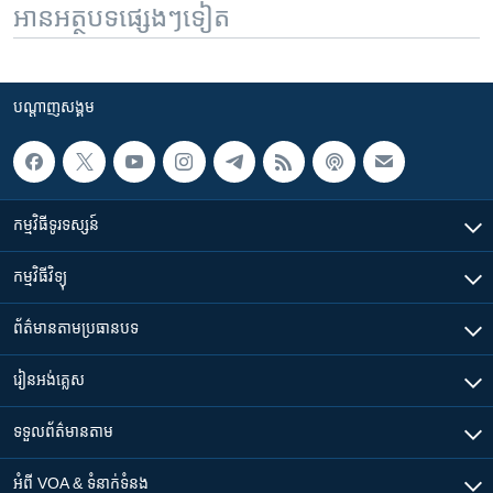
អានអត្ថបទផ្សេងៗទៀត
បណ្តាញ​សង្គម
កម្មវិធី​ទូរទស្សន៍
កម្មវិធី​វិទ្យុ
ព័ត៌មាន​តាមប្រធានបទ​
រៀន​​អង់គ្លេស
ទទួល​ព័ត៌មាន​តាម
អំពី​ VOA & ទំនាក់ទំនង